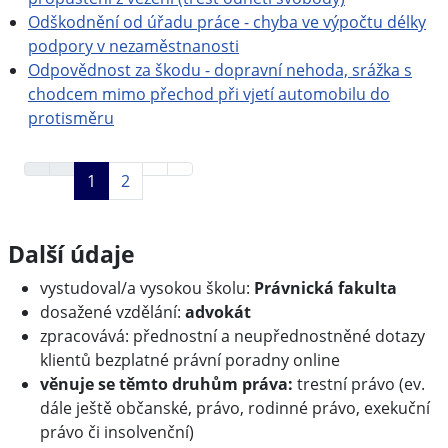
Odškodnění od úřadu práce - chyba ve výpočtu délky
podpory v nezaměstnanosti
Odpovědnost za škodu - dopravní nehoda, srážka s
chodcem mimo přechod při vjetí automobilu do
protisměru
1
2
Další údaje
Další údaje
vystudoval/a vysokou školu:
Právnická fakulta
dosažené vzdělání:
advokát
zpracovává: přednostní a neupřednostněné dotazy
klientů bezplatné právní poradny online
věnuje se těmto druhům práva:
trestní právo (ev.
dále ještě občanské, právo, rodinné právo, exekuční
právo či insolvenční)