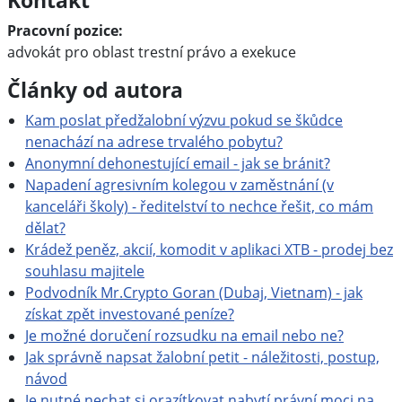
Kontakt
Pracovní pozice:
advokát pro oblast trestní právo a exekuce
Články od autora
Kam poslat předžalobní výzvu pokud se škůdce
nenachází na adrese trvalého pobytu?
Anonymní dehonestující email - jak se bránit?
Napadení agresivním kolegou v zaměstnání (v
kanceláři školy) - ředitelství to nechce řešit, co mám
dělat?
Krádež peněz, akcií, komodit v aplikaci XTB - prodej bez
souhlasu majitele
Podvodník Mr.Crypto Goran (Dubaj, Vietnam) - jak
získat zpět investované peníze?
Je možné doručení rozsudku na email nebo ne?
Jak správně napsat žalobní petit - náležitosti, postup,
návod
Je nutné nechat si orazítkovat nabytí právní moci na