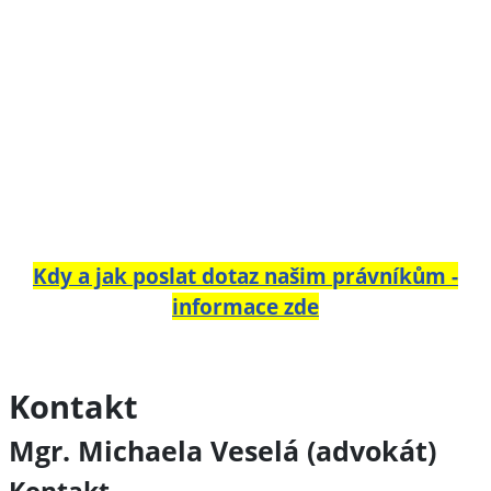
Kdy a jak poslat dotaz našim právníkům -
informace zde
Kontakt
Mgr. Michaela Veselá (advokát)