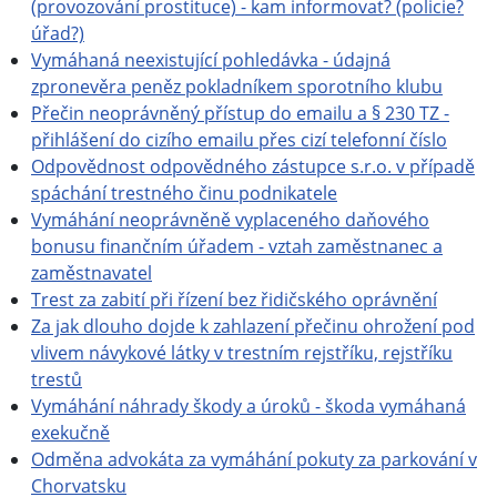
(provozování prostituce) - kam informovat? (policie?
úřad?)
Vymáhaná neexistující pohledávka - údajná
zpronevěra peněz pokladníkem sporotního klubu
Přečin neoprávněný přístup do emailu a § 230 TZ -
přihlášení do cizího emailu přes cizí telefonní číslo
Odpovědnost odpovědného zástupce s.r.o. v případě
spáchání trestného činu podnikatele
Vymáhání neoprávněně vyplaceného daňového
bonusu finančním úřadem - vztah zaměstnanec a
zaměstnavatel
Trest za zabití při řízení bez řidičského oprávnění
Za jak dlouho dojde k zahlazení přečinu ohrožení pod
vlivem návykové látky v trestním rejstříku, rejstříku
trestů
Vymáhání náhrady škody a úroků - škoda vymáhaná
exekučně
Odměna advokáta za vymáhání pokuty za parkování v
Chorvatsku