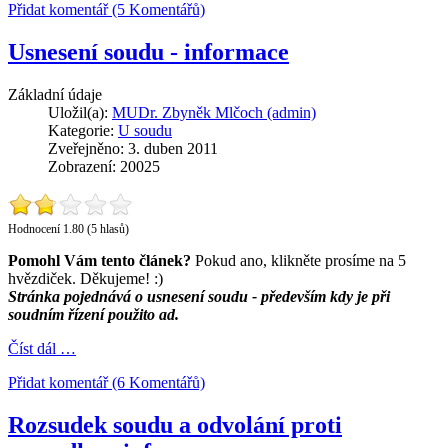
Přidat komentář (5 Komentářů)
Usnesení soudu - informace
Základní údaje
Uložil(a):
MUDr. Zbyněk Mlčoch (admin)
Kategorie:
U soudu
Zveřejněno: 3. duben 2011
Zobrazení: 20025
Hodnocení 1.80 (5 hlasů)
Pomohl Vám tento článek?
Pokud ano, klikněte prosíme na 5
hvězdiček. Děkujeme! :)
Stránka pojednává o usnesení soudu - především kdy je při
soudním řízení použito ad.
Číst dál …
Přidat komentář (6 Komentářů)
Rozsudek soudu a odvolání proti