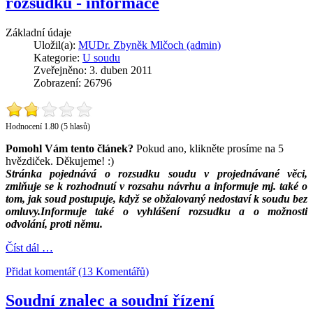
rozsudku - informace
Základní údaje
Uložil(a):
MUDr. Zbyněk Mlčoch (admin)
Kategorie:
U soudu
Zveřejněno: 3. duben 2011
Zobrazení: 26796
Hodnocení 1.80 (5 hlasů)
Pomohl Vám tento článek?
Pokud ano, klikněte prosíme na 5
hvězdiček. Děkujeme! :)
Stránka pojednává o rozsudku soudu v projednávané věci,
zmiňuje se k rozhodnutí v rozsahu návrhu a informuje mj. také o
tom, jak soud postupuje, když se obžalovaný nedostaví k soudu bez
omluvy.Informuje také o vyhlášení rozsudku a o možnosti
odvolání, proti němu.
Číst dál …
Přidat komentář (13 Komentářů)
Soudní znalec a soudní řízení