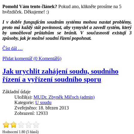
Pomohl Vám tento článek?
Pokud ano, klikněte prosíme na 5
hvězdiček. Děkujeme! :)
I v dobře fungujícím soudním systému mohou nastat problémy,
proto má každý stát povinnost, aby vymyslel a zavedl systém, který
by umožňoval průtahům se bránit. V současnosti existují 3
způsoby, jak je možné soudní řízení popohnat.
Číst dál …
Přidat komentář (0 Komentářů)
Jak urychlit zahájení soudu, soudního
řízení a vyřízení soudního sporu
Základní údaje
Uložil(a):
MUDr. Zbyněk Mlčoch (admin)
Kategorie:
U soudu
Zveřejněno: 18. březen 2013
Zobrazení: 12933
Hodnocení 1.80 (5 hlasů)