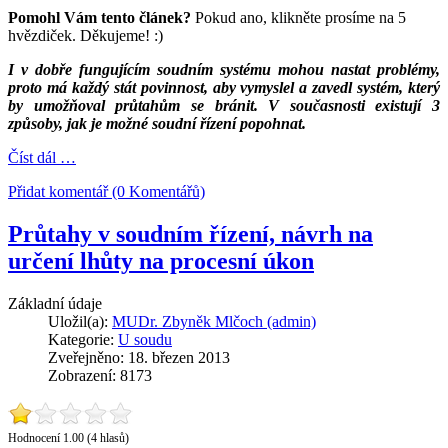
Pomohl Vám tento článek?
Pokud ano, klikněte prosíme na 5
hvězdiček. Děkujeme! :)
I v dobře fungujícím soudním systému mohou nastat problémy,
proto má každý stát povinnost, aby vymyslel a zavedl systém, který
by umožňoval průtahům se bránit. V současnosti existují 3
způsoby, jak je možné soudní řízení popohnat.
Číst dál …
Přidat komentář (0 Komentářů)
Průtahy v soudním řízení, návrh na
určení lhůty na procesní úkon
Základní údaje
Uložil(a):
MUDr. Zbyněk Mlčoch (admin)
Kategorie:
U soudu
Zveřejněno: 18. březen 2013
Zobrazení: 8173
Hodnocení 1.00 (4 hlasů)