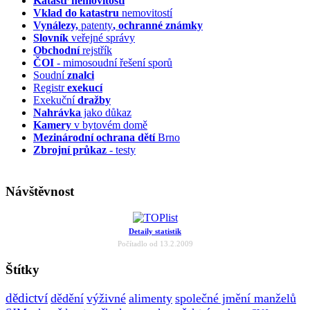
Katastr nemovitostí
Vklad do katastru
nemovitostí
Vynálezy,
patenty
, ochranné známky
Slovník
veřejné správy
Obchodní
rejstřík
ČOI
- mimosoudní řešení sporů
Soudní
znalci
Registr
exekucí
Exekuční
dražby
Nahrávka
jako důkaz
Kamery
v bytovém domě
Mezinárodní ochrana dětí
Brno
Zbrojní průkaz
- testy
Návštěvnost
Detaily statistik
Počítadlo od 13.2.2009
Štítky
dědictví
dědění
výživné
alimenty
společné jmění manželů