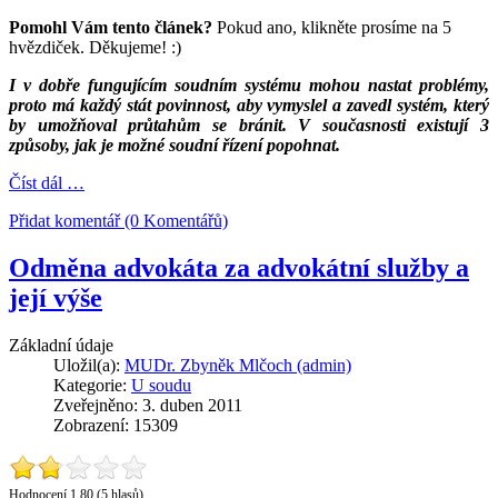
Pomohl Vám tento článek?
Pokud ano, klikněte prosíme na 5
hvězdiček. Děkujeme! :)
I v dobře fungujícím soudním systému mohou nastat problémy,
proto má každý stát povinnost, aby vymyslel a zavedl systém, který
by umožňoval průtahům se bránit. V současnosti existují 3
způsoby, jak je možné soudní řízení popohnat.
Číst dál …
Přidat komentář (0 Komentářů)
Odměna advokáta za advokátní služby a
její výše
Základní údaje
Uložil(a):
MUDr. Zbyněk Mlčoch (admin)
Kategorie:
U soudu
Zveřejněno: 3. duben 2011
Zobrazení: 15309
Hodnocení 1.80 (5 hlasů)