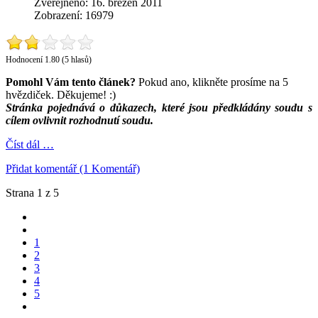
Zveřejněno: 16. březen 2011
Zobrazení: 16979
Hodnocení 1.80 (5 hlasů)
Pomohl Vám tento článek?
Pokud ano, klikněte prosíme na 5
hvězdiček. Děkujeme! :)
Stránka pojednává o důkazech, které jsou předkládány soudu s
cílem ovlivnit rozhodnutí soudu.
Číst dál …
Přidat komentář (1 Komentář)
Strana 1 z 5
1
2
3
4
5