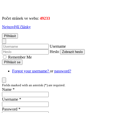
Počet stránek ve webu:
49233
Nejnovější články
Přihlásit
Username
Heslo
Zobrazit heslo
Remember Me
Přihlásit se
Forgot your username?
or
password?
Fields marked with an asterisk (*) are required.
Name *
Username *
Password *