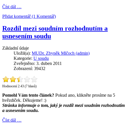
Číst dál …
Přidat komentář (1 Komentář)
Rozdíl mezi soudním rozhodnutím a
usnesením soudu
Základní údaje
Uložil(a):
MUDr. Zbyněk Mlčoch (admin)
Kategorie:
U soudu
Zveřejněno: 3. duben 2011
Zobrazení: 39432
Hodnocení 2.43 (7 hlasů)
Pomohl Vám tento článek?
Pokud ano, klikněte prosíme na 5
hvězdiček. Děkujeme! :)
Stránka informuje o tom, jaký je rozdíl mezi soudním rozhodnutím
a usnesením soudu.
Číst dál …