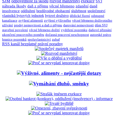
SJM
odpovědnost za škodu
rozvod manželství
exekuce
SVJ
náhrada škody
daň z příjmu
věcné břemeno
zdanění
daně
insolvence
oddlužení
bezdůvodné obohacení
služebnost
společenství
vlastníků bytových jednotek
bytové družstvo
dědické řízení
odstupné
kanalizace
zvýšení alimentů
zvýšení výživného
věcné břemeno doživotního
užívání
prodej nemovitosti a daň z příjmu
darování nemovitosti
dům SVJ
stavební povolení
věcné břemeno dožití
vydržení pozemku
daňové přiznání
ukončení pracovního poměru
dočasná pracovní neschopnost
autorské právo
hranice pozemků
spoluvlastnictví
zubař
RSS kanál bezplatné právní poradny