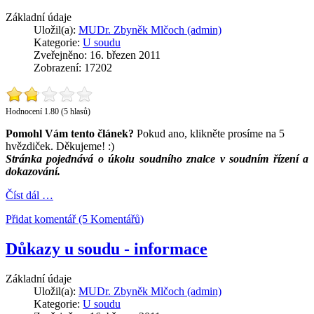
Základní údaje
Uložil(a):
MUDr. Zbyněk Mlčoch (admin)
Kategorie:
U soudu
Zveřejněno: 16. březen 2011
Zobrazení: 17202
Hodnocení 1.80 (5 hlasů)
Pomohl Vám tento článek?
Pokud ano, klikněte prosíme na 5
hvězdiček. Děkujeme! :)
Stránka pojednává o úkolu soudního znalce v soudním řízení a
dokazování.
Číst dál …
Přidat komentář (5 Komentářů)
Důkazy u soudu - informace
Základní údaje
Uložil(a):
MUDr. Zbyněk Mlčoch (admin)
Kategorie:
U soudu