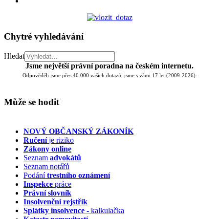
Chytré vyhledávání
Hledat
Jsme největší právní poradna na českém internetu.
Odpověděli jsme přes 40.000 vašich dotazů, jsme s vámi 17 let (2009-2026).
Může se hodit
NOVÝ OBČANSKÝ ZÁKONÍK
Ručení
je riziko
Zákony online
Seznam
advokátů
Seznam notářů
Podání
trestního oznámení
Inspekce
práce
Právní slovník
Insolvenční
rejstřík
Splátky insolvence
- kalkulačka