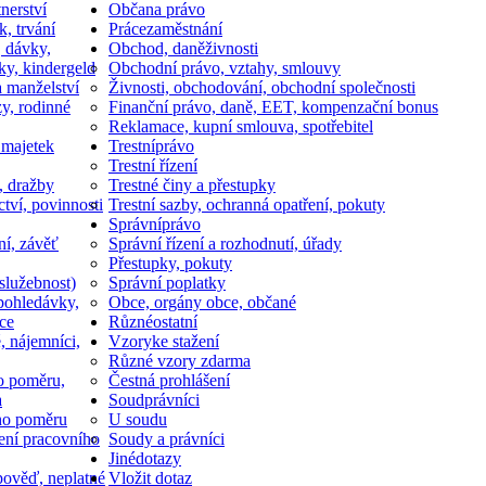
nerství
Občan
a právo
k, trvání
Práce
zaměstnání
, dávky,
Obchod, daně
živnosti
ky, kindergeld
Obchodní právo, vztahy, smlouvy
a manželství
Živnosti, obchodování, obchodní společnosti
y, rodinné
Finanční právo, daně, EET, kompenzační bonus
Reklamace, kupní smlouva, spotřebitel
 majetek
Trestní
právo
Trestní řízení
, dražby
Trestné činy a přestupky
ctví, povinnosti
Trestní sazby, ochranná opatření, pokuty
Správní
právo
ní, závěť
Správní řízení a rozhodnutí, úřady
Přestupky, pokuty
služebnost)
Správní poplatky
pohledávky,
Obce, orgány obce, občané
ce
Různé
ostatní
, nájemníci,
Vzory
ke stažení
Různé vzory zdarma
o poměru,
Čestná prohlášení
a
Soud
právníci
ho poměru
U soudu
ní pracovního
Soudy a právníci
Jiné
dotazy
ověď, neplatné
Vložit dotaz