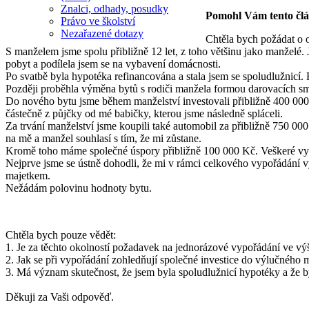
Znalci, odhady, posudky
Pomohl Vám tento čl
Právo ve školství
Nezařazené dotazy
Chtěla bych požádat o 
S manželem jsme spolu přibližně 12 let, z toho většinu jako manželé. 
pobyt a podílela jsem se na vybavení domácnosti.
Po svatbě byla hypotéka refinancována a stala jsem se spoludlužnicí. 
Později proběhla výměna bytů s rodiči manžela formou darovacích sm
Do nového bytu jsme během manželství investovali přibližně 400 000
částečně z půjčky od mé babičky, kterou jsme následně spláceli.
Za trvání manželství jsme koupili také automobil za přibližně 750 00
na mě a manžel souhlasí s tím, že mi zůstane.
Kromě toho máme společné úspory přibližně 100 000 Kč. Veškeré vyba
Nejprve jsme se ústně dohodli, že mi v rámci celkového vypořádání vyp
majetkem.
Nežádám polovinu hodnoty bytu.
Chtěla bych pouze vědět:
1. Je za těchto okolností požadavek na jednorázové vypořádání ve vý
2. Jak se při vypořádání zohledňují společné investice do výlučného
3. Má význam skutečnost, že jsem byla spoludlužnicí hypotéky a že by
Děkuji za Vaši odpověď.