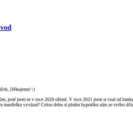
ávod
iček. Děkujeme! :)
 poté jsem se v roce 2020 oženil. V roce 2021 jsem si vzal od banky j
m manželku vyvázat? Celou dobu si platím hypotéku sám ze svého účt