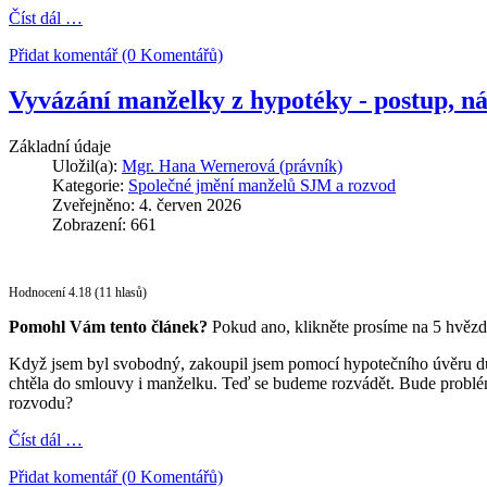
Číst dál …
Přidat komentář (0 Komentářů)
Vyvázání manželky z hypotéky - postup, n
Základní údaje
Uložil(a):
Mgr. Hana Wernerová (právník)
Kategorie:
Společné jmění manželů SJM a rozvod
Zveřejněno: 4. červen 2026
Zobrazení: 661
Hodnocení 4.18 (11 hlasů)
Pomohl Vám tento článek?
Pokud ano, klikněte prosíme na 5 hvězd
Když jsem byl svobodný, zakoupil jsem pomocí hypotečního úvěru dům,
chtěla do smlouvy i manželku. Teď se budeme rozvádět. Bude problé
rozvodu?
Číst dál …
Přidat komentář (0 Komentářů)