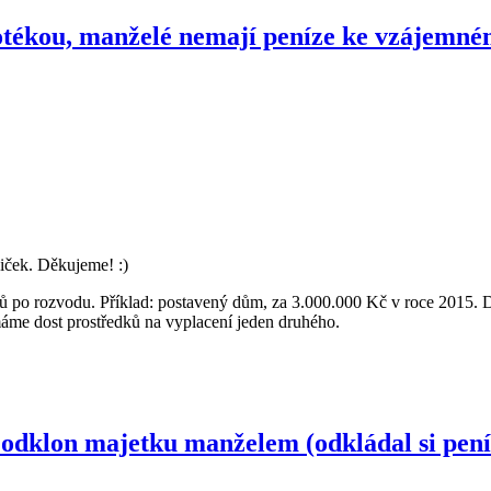
otékou, manželé nemají peníze ke vzájemné
iček. Děkujeme! :)
elů po rozvodu. Příklad: postavený dům, za 3.000.000 Kč v roce 2015.
máme dost prostředků na vyplacení jeden druhého.
 odklon majetku manželem (odkládal si pen