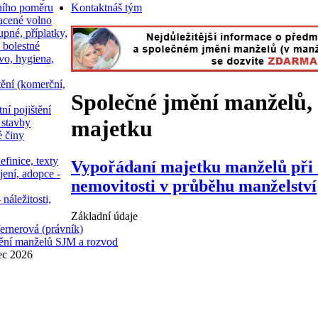
ního poměru
Kontakt
náš tým
acené volno
upné, příplatky,
 bolestné
vo, hygiena,
tění (komerční,
Společné jmění manželů,
ní pojištění
majetku
 stavby
é činy
efinice, texty
Vypořádaní majetku manželů při 
jení, adopce -
nemovitosti v průběhu manželství
 náležitosti,
Základní údaje
rnerová (právník)
ění manželů SJM a rozvod
ec 2026