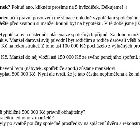
ánek?
Pokud ano, klikněte prosíme na 5 hvězdiček. Děkujeme! :)
orientační právní posouzení mé situace ohledně vypořádání společného
Ještě před svatbou si manžel koupil byt na hypotéku. V té době jsme již 
Hypotéka byla následně splácena ze společných příjmů. Za dobu manželst
luv. Manžel daroval svůj původní byt rodičům a rodiče darovali větší
 Kč na rekonstrukci. Z toho asi 100 000 Kč pocházelo z výlučných pro
0 Kč. Manžel do něj vložil asi 150 000 Kč ze svého penzijního spoření,
vení bytu (nábytek, spotřebiče apod.) zůstane manželovi.
latí 500 000 Kč. Nyní ale tvrdí, že je tato částka nepřiměřená a že mi
ši přibližně 500 000 Kč právně obhajitelný?
 majetku jednoho z manželů?
ly po svatbě použity společné prostředky na splácení úvěru a rekonstr