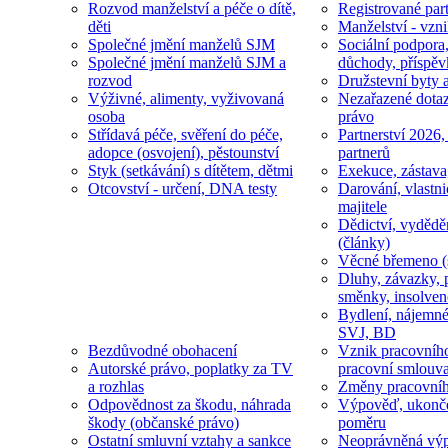
Rozvod manželství a péče o dítě,
Registrované part
děti
Manželství - vzni
Společné jmění manželů SJM
Sociální podpora
Společné jmění manželů SJM a
důchody, příspěv
rozvod
Družstevní byty 
Výživné, alimenty, vyživovaná
Nezařazené dotaz
osoba
právo
Střídavá péče, svěření do péče,
Partnerství 2026,
adopce (osvojení), pěstounství
partnerů
Styk (setkávání) s dítětem, dětmi
Exekuce, zástava
Otcovství - určení, DNA testy
Darování, vlastni
majitele
Dědictví, vydědě
(články)
Věcné břemeno (
Dluhy, závazky, 
směnky, insolven
Bydlení, nájemné
SVJ, BD
Bezdůvodné obohacení
Vznik pracovníh
Autorské právo, poplatky za TV
pracovní smlouv
a rozhlas
Změny pracovní
Odpovědnost za škodu, náhrada
Výpověď, ukonče
škody (občanské právo)
poměru
Ostatní smluvní vztahy a sankce
Neoprávněná výp