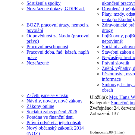
Sdružení a spolky
ukončení pracov
Nezařazené dotazy, GDPR ad.
Dovolená, (ne)pl
Platy, mzdy, odst
renta (odškodné),
BOZP, pracovní úrazy, nemoci z
Zdravotnické prá
povolání
drogy
Odpovědnost za škodu (pracovní
Pojišťovny, pojiš
právo)
nepovinné)
Pracovní neschopnost
Sociální a zdravot
Pracovní doba, řád, kázeň, náplň
Stavební zákon a
práce
Nejčastější trestn
Nezařazené
Právní slovník
Znění, výňatky, d
Pěstounství, osvo
informace
Smlouvy, listiny -
obsah
Začetli jsme se v tisku
Uložil(a):
Mgr. Hana We
Návrhy, novely, nové zákony
Kategorie:
Společné jm
Zákony online
Zveřejněno: 24. červen
Sociální zabezpečení 2026
Zobrazení: 137
Poradna ve finanční tísni
Právní odvětví a jejich obsah
Nový občanský zákoník 2014
Hodnocení 5.00 (1 hlas)
(NOZ)