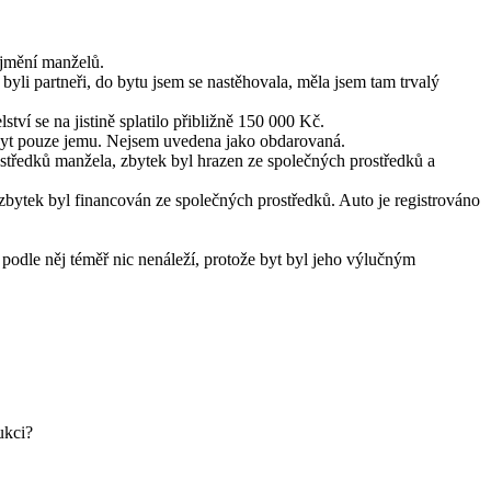
 jmění manželů.
byli partneři, do bytu jsem se nastěhovala, měla jsem tam trvalý
ví se na jistině splatilo přibližně 150 000 Kč.
 byt pouze jemu. Nejsem uvedena jako obdarovaná.
středků manžela, zbytek byl hrazen ze společných prostředků a
 zbytek byl financován ze společných prostředků. Auto je registrováno
 podle něj téměř nic nenáleží, protože byt byl jeho výlučným
ukci?