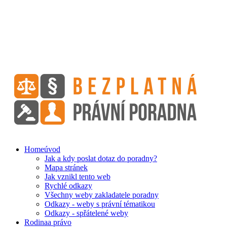
Home
úvod
Jak a kdy poslat dotaz do poradny?
Mapa stránek
Jak vznikl tento web
Rychlé odkazy
Všechny weby zakladatele poradny
Odkazy - weby s právní tématikou
Odkazy - spřátelené weby
Rodina
a právo