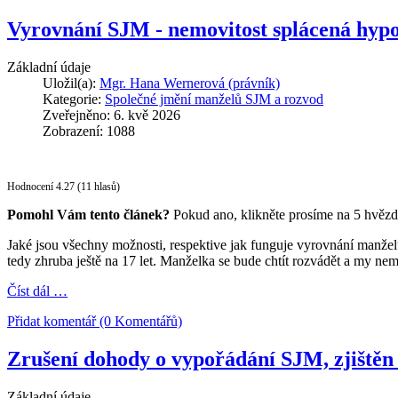
Vyrovnání SJM - nemovitost splácená hyp
Základní údaje
Uložil(a):
Mgr. Hana Wernerová (právník)
Kategorie:
Společné jmění manželů SJM a rozvod
Zveřejněno: 6. kvě 2026
Zobrazení: 1088
Hodnocení 4.27 (11 hlasů)
Pomohl Vám tento článek?
Pokud ano, klikněte prosíme na 5 hvězd
Jaké jsou všechny možnosti, respektive jak funguje vyrovnání manž
tedy zhruba ještě na 17 let. Manželka se bude chtít rozvádět a my ne
Číst dál …
Přidat komentář (0 Komentářů)
Zrušení dohody o vypořádání SJM, zjištěn
Základní údaje