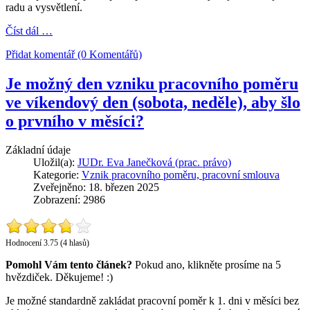
radu a vysvětlení.
Číst dál …
Přidat komentář (0 Komentářů)
Je možný den vzniku pracovního poměru
ve víkendový den (sobota, neděle), aby šlo
o prvního v měsíci?
Základní údaje
Uložil(a):
JUDr. Eva Janečková (prac. právo)
Kategorie:
Vznik pracovního poměru, pracovní smlouva
Zveřejněno: 18. březen 2025
Zobrazení: 2986
Hodnocení 3.75 (4 hlasů)
Pomohl Vám tento článek?
Pokud ano, klikněte prosíme na 5
hvězdiček. Děkujeme! :)
Je možné standardně zakládat pracovní poměr k 1. dni v měsíci bez