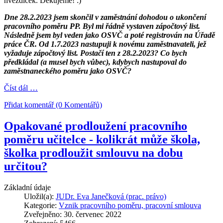
hvězdiček. Děkujeme! :)
Dne 28.2.2023 jsem skončil v zaměstnání dohodou o ukončení
pracovního poměru PP. Byl mi řádně vystaven zápočtový list.
Následně jsem byl veden jako OSVČ a poté registrován na Úřadě
práce ČR. Od 1.7.2023 nastupuji k novému zaměstnavateli, jež
vyžaduje zápočtový list. Postačí ten z 28.2.2023? Co bych
předkládal (a musel bych vůbec), kdybych nastupoval do
zaměstnaneckého poměru jako OSVČ?
Číst dál …
Přidat komentář (0 Komentářů)
Opakované prodloužení pracovního
poměru učitelce - kolikrát může škola,
školka prodloužit smlouvu na dobu
určitou?
Základní údaje
Uložil(a):
JUDr. Eva Janečková (prac. právo)
Kategorie:
Vznik pracovního poměru, pracovní smlouva
Zveřejněno: 30. červenec 2022