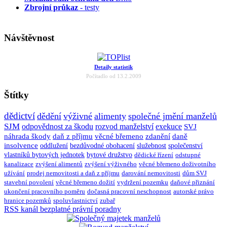
Zbrojní průkaz
- testy
Návštěvnost
Detaily statistik
Počítadlo od 13.2.2009
Štítky
dědictví
dědění
výživné
alimenty
společné jmění manželů
SJM
odpovědnost za škodu
rozvod manželství
exekuce
SVJ
náhrada škody
daň z příjmu
věcné břemeno
zdanění
daně
insolvence
oddlužení
bezdůvodné obohacení
služebnost
společenství
vlastníků bytových jednotek
bytové družstvo
dědické řízení
odstupné
kanalizace
zvýšení alimentů
zvýšení výživného
věcné břemeno doživotního
užívání
prodej nemovitosti a daň z příjmu
darování nemovitosti
dům SVJ
stavební povolení
věcné břemeno dožití
vydržení pozemku
daňové přiznání
ukončení pracovního poměru
dočasná pracovní neschopnost
autorské právo
hranice pozemků
spoluvlastnictví
zubař
RSS kanál bezplatné právní poradny