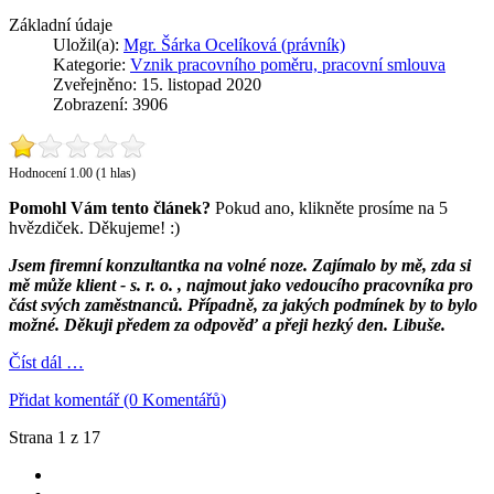
Základní údaje
Uložil(a):
Mgr. Šárka Ocelíková (právník)
Kategorie:
Vznik pracovního poměru, pracovní smlouva
Zveřejněno: 15. listopad 2020
Zobrazení: 3906
Hodnocení 1.00 (1 hlas)
Pomohl Vám tento článek?
Pokud ano, klikněte prosíme na 5
hvězdiček. Děkujeme! :)
Jsem firemní konzultantka na volné noze. Zajímalo by mě, zda si
mě může klient - s. r. o. , najmout jako vedoucího pracovníka pro
část svých zaměstnanců. Případně, za jakých podmínek by to bylo
možné. Děkuji předem za odpověď a přeji hezký den. Libuše.
Číst dál …
Přidat komentář (0 Komentářů)
Strana 1 z 17