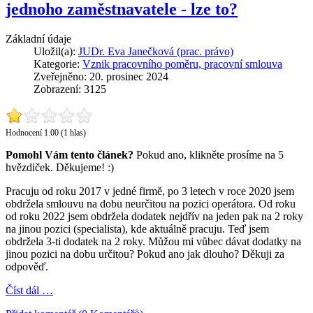
jednoho zaměstnavatele - lze to?
Základní údaje
Uložil(a):
JUDr. Eva Janečková (prac. právo)
Kategorie:
Vznik pracovního poměru, pracovní smlouva
Zveřejněno: 20. prosinec 2024
Zobrazení: 3125
Hodnocení 1.00 (1 hlas)
Pomohl Vám tento článek?
Pokud ano, klikněte prosíme na 5
hvězdiček. Děkujeme! :)
Pracuju od roku 2017 v jedné firmě, po 3 letech v roce 2020 jsem
obdržela smlouvu na dobu neurčitou na pozici operátora. Od roku
od roku 2022 jsem obdržela dodatek nejdřív na jeden pak na 2 roky
na jinou pozici (specialista), kde aktuálně pracuju. Teď jsem
obdržela 3-ti dodatek na 2 roky. Můžou mi vůbec dávat dodatky na
jinou pozici na dobu určitou? Pokud ano jak dlouho? Děkuji za
odpověď.
Číst dál …