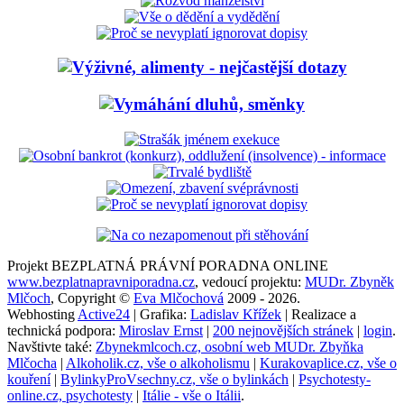
Projekt BEZPLATNÁ PRÁVNÍ PORADNA ONLINE
www.bezplatnapravniporadna.cz
, vedoucí projektu:
MUDr. Zbyněk
Mlčoch
, Copyright ©
Eva Mlčochová
2009 - 2026.
Webhosting
Active24
| Grafika:
Ladislav Křížek
| Realizace a
technická podpora:
Miroslav Ernst
|
200 nejnovějších stránek
|
login
.
Navštivte také:
Zbynekmlcoch.cz, osobní web MUDr. Zbyňka
Mlčocha
|
Alkoholik.cz, vše o alkoholismu
|
Kurakovaplice.cz, vše o
kouření
|
BylinkyProVsechny.cz, vše o bylinkách
|
Psychotesty-
online.cz, psychotesty
|
Itálie - vše o Itálii
.