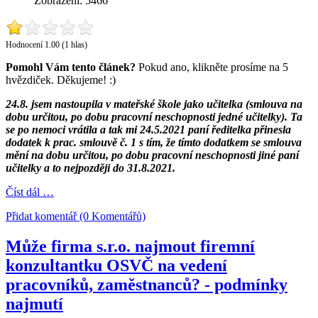
Zobrazení: 5466
Hodnocení 1.00 (1 hlas)
Pomohl Vám tento článek?
Pokud ano, klikněte prosíme na 5
hvězdiček. Děkujeme! :)
24.8. jsem nastoupila v mateřské škole jako učitelka (smlouva na
dobu určitou, po dobu pracovní neschopnosti jedné učitelky). Ta
se po nemoci vrátila a tak mi 24.5.2021 paní ředitelka přinesla
dodatek k prac. smlouvě č. 1 s tím, že tímto dodatkem se smlouva
mění na dobu určitou, po dobu pracovní neschopnosti jiné paní
učitelky a to nejpozději do 31.8.2021.
Číst dál …
Přidat komentář (0 Komentářů)
Může firma s.r.o. najmout firemní
konzultantku OSVČ na vedení
pracovníků, zaměstnanců? - podmínky
najmutí