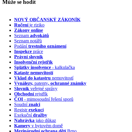
Může se hodit
NOVÝ OBČANSKÝ ZÁKONÍK
Ručení
je riziko
Zákony online
Seznam
advokátů
Seznam notářů
Podání
trestního oznámení
Inspekce
práce
Právní slovník
Insolvenční
rejstřík
Splátky insolvence
- kalkulačka
Katastr nemovitostí
Vklad do katastru
nemovitostí
Vynálezy,
patenty
, ochranné známky
Slovník
veřejné správy
Obchodní
rejstřík
ČOI
- mimosoudní řešení sporů
Soudní
znalci
Registr
exekucí
Exekuční
dražby
Nahrávka
jako důkaz
Kamery
v bytovém domě
Mezinárodní ochrana dětí
Brno