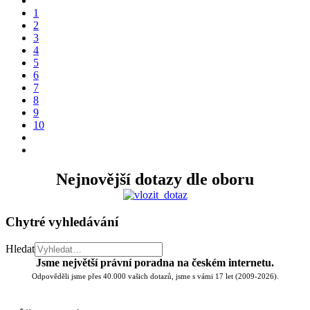
1
2
3
4
5
6
7
8
9
10
Nejnovější dotazy dle oboru
Chytré vyhledávání
Hledat
Jsme největší právní poradna na českém internetu.
Odpověděli jsme přes 40.000 vašich dotazů, jsme s vámi 17 let (2009-2026).