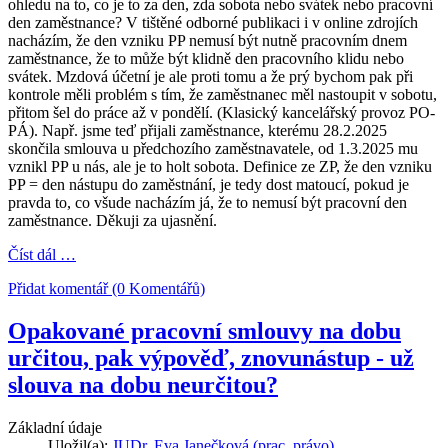
ohledu na to, co je to za den, zda sobota nebo svátek nebo pracovní
den zaměstnance? V tištěné odborné publikaci i v online zdrojích
nacházím, že den vzniku PP nemusí být nutně pracovním dnem
zaměstnance, že to může být klidně den pracovního klidu nebo
svátek. Mzdová účetní je ale proti tomu a že prý bychom pak při
kontrole měli problém s tím, že zaměstnanec měl nastoupit v sobotu,
přitom šel do práce až v pondělí. (Klasický kancelářský provoz PO-
PÁ). Např. jsme teď přijali zaměstnance, kterému 28.2.2025
skončila smlouva u předchozího zaměstnavatele, od 1.3.2025 mu
vznikl PP u nás, ale je to holt sobota. Definice ze ZP, že den vzniku
PP = den nástupu do zaměstnání, je tedy dost matoucí, pokud je
pravda to, co všude nacházím já, že to nemusí být pracovní den
zaměstnance. Děkuji za ujasnění.
Číst dál …
Přidat komentář (0 Komentářů)
Opakované pracovní smlouvy na dobu
určitou, pak výpověď, znovunástup - už
slouva na dobu neurčitou?
Základní údaje
Uložil(a):
JUDr. Eva Janečková (prac. právo)