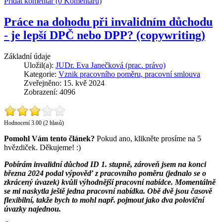
Přidat komentář (0 Komentářů)
Práce na dohodu při invalidním důchodu
- je lepší DPČ nebo DPP? (copywriting)
Základní údaje
Uložil(a):
JUDr. Eva Janečková (prac. právo)
Kategorie:
Vznik pracovního poměru, pracovní smlouva
Zveřejněno: 15. kvě 2024
Zobrazení: 4096
Hodnocení 3.00 (2 hlasů)
Pomohl Vám tento článek?
Pokud ano, klikněte prosíme na 5
hvězdiček. Děkujeme! :)
Pobírám invalidní důchod ID 1. stupně, zároveň jsem na konci
března 2024 podal výpověď z pracovního poměru (jednalo se o
zkrácený úvazek) kvůli výhodnější pracovní nabídce. Momentálně
se mi naskytla ještě jedna pracovní nabídka. Obě dvě jsou časově
flexibilní, takže bych to mohl např. pojmout jako dva poloviční
úvazky najednou.