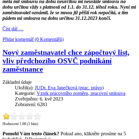
měla mít smlouvu na dobu neurčitou mi neustále smlouvu na
dobu určitou vždy s platností od 1.1. do 31.12. téhož roku. Nyní mi
zaměstnavatel oznámil, že se mnou již příští rok nepočítá, a tím
pádem mi smlouva na dobu určitou 31.12.2023 končí.
Číst dál …
Přidat komentář (0 Komentářů)
Nový zaměstnavatel chce zápočtový list,
vliv předchozího OSVČ podnikání
zaměstnance
Základní údaje
Uložil(a):
JUDr. Eva Janečková (prac. právo)
Kategorie:
Vznik pracovního poměru, pracovní smlouva
Zveřejněno: 6. kvě 2023
Zobrazení: 6283
Hodnocení 1.00 (1 hlas)
Pomohl Vám tento článek?
Pokud ano, klikněte prosíme na 5