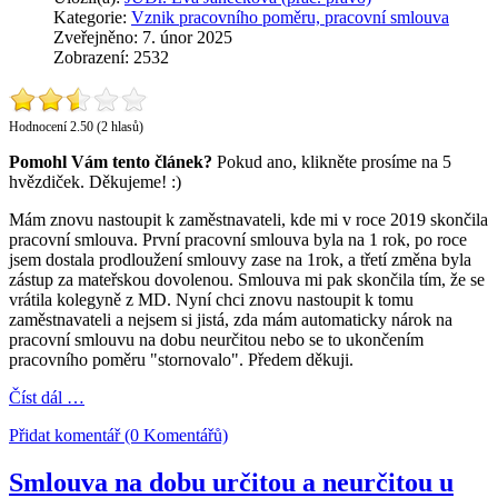
Kategorie:
Vznik pracovního poměru, pracovní smlouva
Zveřejněno: 7. únor 2025
Zobrazení: 2532
Hodnocení 2.50 (2 hlasů)
Pomohl Vám tento článek?
Pokud ano, klikněte prosíme na 5
hvězdiček. Děkujeme! :)
Mám znovu nastoupit k zaměstnavateli, kde mi v roce 2019 skončila
pracovní smlouva. První pracovní smlouva byla na 1 rok, po roce
jsem dostala prodloužení smlouvy zase na 1rok, a třetí změna byla
zástup za mateřskou dovolenou. Smlouva mi pak skončila tím, že se
vrátila kolegyně z MD. Nyní chci znovu nastoupit k tomu
zaměstnavateli a nejsem si jistá, zda mám automaticky nárok na
pracovní smlouvu na dobu neurčitou nebo se to ukončením
pracovního poměru "stornovalo". Předem děkuji.
Číst dál …
Přidat komentář (0 Komentářů)
Smlouva na dobu určitou a neurčitou u