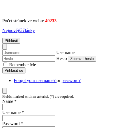
Počet stránek ve webu:
49233
Nejnovější články
Přihlásit
Username
Heslo
Zobrazit heslo
Remember Me
Přihlásit se
Forgot your username?
or
password?
Fields marked with an asterisk (*) are required.
Name *
Username *
Password *