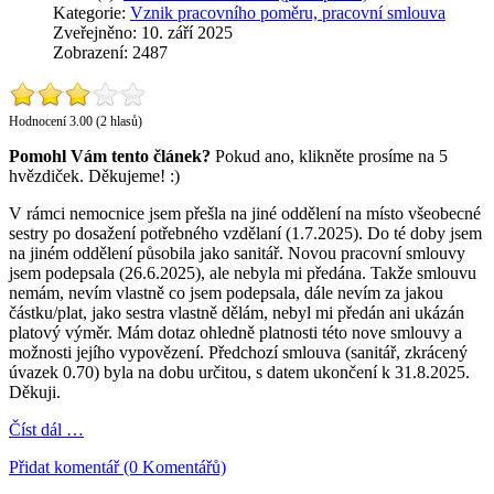
Kategorie:
Vznik pracovního poměru, pracovní smlouva
Zveřejněno: 10. září 2025
Zobrazení: 2487
Hodnocení 3.00 (2 hlasů)
Pomohl Vám tento článek?
Pokud ano, klikněte prosíme na 5
hvězdiček. Děkujeme! :)
V rámci nemocnice jsem přešla na jiné oddělení na místo všeobecné
sestry po dosažení potřebného vzdělaní (1.7.2025). Do té doby jsem
na jiném oddělení působila jako sanitář. Novou pracovní smlouvy
jsem podepsala (26.6.2025), ale nebyla mi předána. Takže smlouvu
nemám, nevím vlastně co jsem podepsala, dále nevím za jakou
částku/plat, jako sestra vlastně dělám, nebyl mi předán ani ukázán
platový výměr. Mám dotaz ohledně platnosti této nove smlouvy a
možnosti jejího vypovězení. Předchozí smlouva (sanitář, zkrácený
úvazek 0.70) byla na dobu určitou, s datem ukončení k 31.8.2025.
Děkuji.
Číst dál …
Přidat komentář (0 Komentářů)