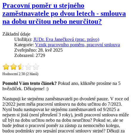
Pracovní poměr u stejného
zaměstnavatele po dvou letech - smlouva
na dobu určitou nebo neurčitou?
Základní údaje
Uložil(a):
JUDr. Eva Janečková (prac. právo)
Kategorie:
Vznik pracovního poměru, pracovní smlouva
Zveřejněno: 28. kvě 2025
Zobrazení: 2729
Hodnocení 2.50 (2 hlasů)
Pomohl Vám tento článek?
Pokud ano, klikněte prosíme na 5
hvězdiček. Děkujeme! :)
Nastupuji ke stejnému zaměstnavateli po dvouleté pauze. V roce od
2/2022 jsem měla pracovní smlouvu na dobu určitou do 7/2023.
Nyní budu nastupovat ke stejnému zaměstnavateli od 9/2025 a
nejsem si jistá (není přerušení 3 roky), jestli pracovní smlouva může
už být na dobu určitou nebo na dobu neurčitou? Pokud se, ale se
bude jednat o pracovní poměr za zástup za nemocného kolegu,
budou podmínky pro sepsání pracovní smlouvy stejné? Děkuji za