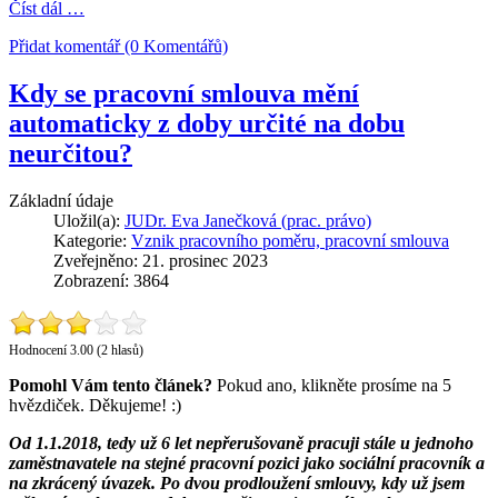
Číst dál …
Přidat komentář (0 Komentářů)
Kdy se pracovní smlouva mění
automaticky z doby určité na dobu
neurčitou?
Základní údaje
Uložil(a):
JUDr. Eva Janečková (prac. právo)
Kategorie:
Vznik pracovního poměru, pracovní smlouva
Zveřejněno: 21. prosinec 2023
Zobrazení: 3864
Hodnocení 3.00 (2 hlasů)
Pomohl Vám tento článek?
Pokud ano, klikněte prosíme na 5
hvězdiček. Děkujeme! :)
Od 1.1.2018, tedy už 6 let nepřerušovaně pracuji stále u jednoho
zaměstnavatele na stejné pracovní pozici jako sociální pracovník a
na zkrácený úvazek. Po dvou prodloužení smlouvy, kdy už jsem