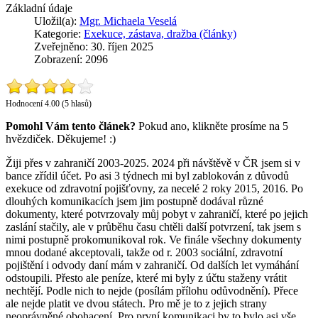
Základní údaje
Uložil(a):
Mgr. Michaela Veselá
Kategorie:
Exekuce, zástava, dražba (články)
Zveřejněno: 30. říjen 2025
Zobrazení: 2096
Hodnocení 4.00 (5 hlasů)
Pomohl Vám tento článek?
Pokud ano, klikněte prosíme na 5
hvězdiček. Děkujeme! :)
Žiji přes v zahraničí 2003-2025. 2024 při návštěvě v ČR jsem si v
bance zřídil účet. Po asi 3 týdnech mi byl zablokován z důvodů
exekuce od zdravotní pojišťovny, za necelé 2 roky 2015, 2016. Po
dlouhých komunikacích jsem jim postupně dodával různé
dokumenty, které potvrzovaly můj pobyt v zahraničí, které po jejich
zaslání stačily, ale v průběhu času chtěli další potvrzení, tak jsem s
nimi postupně prokomunikoval rok. Ve finále všechny dokumenty
mnou dodané akceptovali, takže od r. 2003 sociální, zdravotní
pojištění i odvody daní mám v zahraničí. Od dalších let vymáhání
odstoupili. Přesto ale peníze, které mi byly z účtu staženy vrátit
nechtějí. Podle nich to nejde (posílám přílohu odůvodnění). Přece
ale nejde platit ve dvou státech. Pro mě je to z jejich strany
neoprávněné obohacení. Pro první komunikaci by to bylo asi vše.