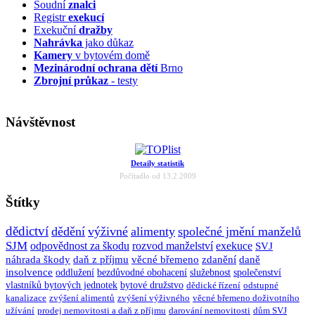
Soudní
znalci
Registr
exekucí
Exekuční
dražby
Nahrávka
jako důkaz
Kamery
v bytovém domě
Mezinárodní ochrana dětí
Brno
Zbrojní průkaz
- testy
Návštěvnost
Detaily statistik
Počítadlo od 13.2.2009
Štítky
dědictví
dědění
výživné
alimenty
společné jmění manželů
SJM
odpovědnost za škodu
rozvod manželství
exekuce
SVJ
náhrada škody
daň z příjmu
věcné břemeno
zdanění
daně
insolvence
oddlužení
bezdůvodné obohacení
služebnost
společenství
vlastníků bytových jednotek
bytové družstvo
dědické řízení
odstupné
kanalizace
zvýšení alimentů
zvýšení výživného
věcné břemeno doživotního
užívání
prodej nemovitosti a daň z příjmu
darování nemovitosti
dům SVJ