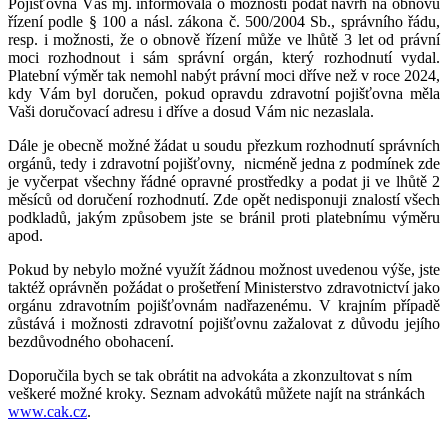
Pojišťovna Vás mj. informovala o možnosti podat návrh na obnovu
řízení podle § 100 a násl. zákona č. 500/2004 Sb., správního řádu,
resp. i možnosti, že o obnově řízení může ve lhůtě 3 let od právní
moci rozhodnout i sám správní orgán, který rozhodnutí vydal.
Platební výměr tak nemohl nabýt právní moci dříve než v roce 2024,
kdy Vám byl doručen, pokud opravdu zdravotní pojišťovna měla
Vaši doručovací adresu i dříve a dosud Vám nic nezaslala.
Dále je obecně možné žádat u soudu přezkum rozhodnutí správních
orgánů, tedy i zdravotní pojišťovny,
nicméně jedna z podmínek zde
je vyčerpat všechny řádné opravné prostředky a podat ji ve lhůtě 2
měsíců od doručení rozhodnutí. Zde opět nedisponuji znalostí všech
podkladů, jakým způsobem jste se bránil proti platebnímu výměru
apod.
Pokud by nebylo možné využít žádnou možnost uvedenou výše, jste
taktéž oprávněn požádat o prošetření Ministerstvo zdravotnictví jako
orgánu zdravotním pojišťovnám nadřazenému. V krajním případě
zůstává i možnosti zdravotní pojišťovnu zažalovat z důvodu jejího
bezdůvodného obohacení.
Doporučila bych se tak obrátit na advokáta a zkonzultovat s ním
veškeré možné kroky. Seznam advokátů můžete najít na stránkách
www.cak.cz
.