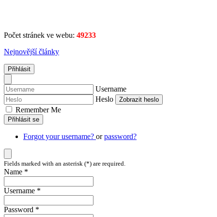
Počet stránek ve webu:
49233
Nejnovější články
Přihlásit
Username
Heslo
Zobrazit heslo
Remember Me
Přihlásit se
Forgot your username?
or
password?
Fields marked with an asterisk (*) are required.
Name *
Username *
Password *