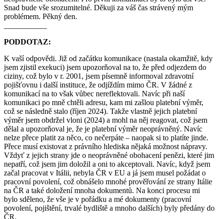
Snad bude vše srozumitelné. Děkuji za váš čas strávený mým
problémem. Pěkný den.
___________
PODDOTAZ:
K vaší odpovědi. Již od začátku komunikace (nastala okamžitě, kdy
jsem zjistil exekuci) jsem upozorňoval na to, že před odjezdem do
ciziny, což bylo v r. 2001, jsem písemně informoval zdravotní
pojišťovnu i další instituce, že odjíždím mimo ČR. V žádné z
komunikací na to však vůbec nereflektovali. Navíc při naší
komunikaci po mně chtěli adresu, kam mi zašlou platební výměr,
což se následně stalo (říjen 2024). Takže vlastně jejich platební
výměr jsem obdržel vloni (2024) a mohl na něj reagovat, což jsem
dělal a upozorňoval je, že je platební výměr neoprávněný. Navíc
nelze přece platit za něco, co nečerpáte – naopak si to platíte jinde.
Přece musí existovat z právního hlediska nějaká možnost nápravy.
Vždyť z jejich strany jde o neoprávněné obohacení penězi, které jim
nepatří, což jsem jim doložil a oni to akceptovali. Navíc, když jsem
začal pracovat v Itálii, nebyla ČR v EU a já jsem musel požádat o
pracovní povolení, což obnášelo mnohé prověřování ze strany Itálie
na ČR a také doložení mnoha dokumentů. Na konci procesu mi
bylo sděleno, že vše je v pořádku a mé dokumenty (pracovní
povolení, pojištění, trvalé bydliště a mnoho dalších) byly předány do
ČR.