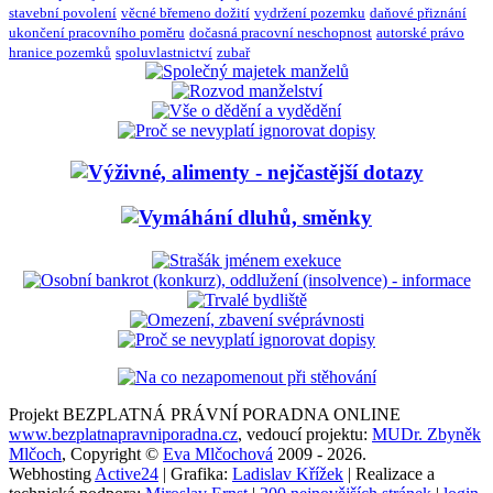
stavební povolení
věcné břemeno dožití
vydržení pozemku
daňové přiznání
ukončení pracovního poměru
dočasná pracovní neschopnost
autorské právo
hranice pozemků
spoluvlastnictví
zubař
Projekt BEZPLATNÁ PRÁVNÍ PORADNA ONLINE
www.bezplatnapravniporadna.cz
, vedoucí projektu:
MUDr. Zbyněk
Mlčoch
, Copyright ©
Eva Mlčochová
2009 - 2026.
Webhosting
Active24
| Grafika:
Ladislav Křížek
| Realizace a