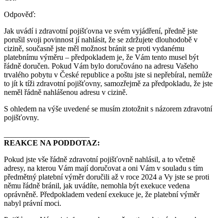
Odpověď:
Jak uvádí i zdravotní pojišťovna ve svém vyjádření, předně jste
porušil svoji povinnost jí nahlásit, že se zdržujete dlouhodobě v
cizině, současně jste měl možnost bránit se proti vydanému
platebnímu výměru – předpokladem je, že Vám tento musel být
řádně doručen. Pokud Vám bylo doručováno na adresu Vašeho
trvalého pobytu v České republice a poštu jste si nepřebíral, nemůže
to jít k tíži zdravotní pojišťovny, samozřejmě za předpokladu, že jste
neměl řádně nahlášenou adresu v cizině.
S ohledem na výše uvedené se musím ztotožnit s názorem zdravotní
pojišťovny.
______________________
REAKCE NA PODDOTAZ:
Pokud jste vše řádně zdravotní pojišťovně nahlásil, a to včetně
adresy, na kterou Vám mají doručovat a oni Vám v souladu s tím
předmětný platební výměr doručili až v roce 2024 a Vy jste se proti
němu řádně bránil, jak uvádíte, nemohla být exekuce vedena
oprávněně. Předpokladem vedení exekuce je, že platební výměr
nabyl právní moci.