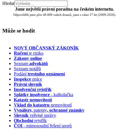
Hledat
Jsme největší právní poradna na českém internetu.
Odpověděli jsme přes 40.000 vašich dotazů, jsme s vámi 17 let (2009-2026).
Může se hodit
NOVÝ OBČANSKÝ ZÁKONÍK
Ručení
je riziko
Zákony online
Seznam
advokátů
Seznam notářů
Podání
trestního oznámení
Inspekce
práce
Právní slovník
Insolvenční
rejstřík
Splátky insolvence
- kalkulačka
Katastr nemovitostí
Vklad do katastru
nemovitostí
Vynálezy,
patenty
, ochranné známky
Slovník
veřejné správy
Obchodní
rejstřík
ČOI
- mimosoudní řešení sporů