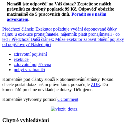
Nenašli jste odpověď na Váš dotaz? Zeptejte se našich
právníků za drobný poplatek 99 Kč.
Odpověď obdržíte
maximálně do 5 pracovních dnů
.
Poradit se s naším
advokátem
.
Předchozí článek: Exekutor požaduje vydání deponované čátky
nájmu u exekuce pronajímatele, nájemník platit pronajímateli - co
teď?
Předchozí
Další článek: Může exekutor zabavit plnění pojistky
od pojišťovny?
Následující
zdravotní pojištění
exekuce
zdravotní pojišťovna
pobyt v zahraničí
Komentáře pod články slouží k okomentování stránky. Pokud
chcete poslat dotaz našim právníkům, pokračujte
ZDE
. Do
komentářů prosíme nevkládejte dotazy. Děkujeme.
Komentáře vytvořeny pomocí
CComment
Chytré vyhledávání