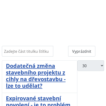
Zadejte část titulku štítku
Filtr
Vyprázdnit
Počet zobrazení
Dodatečná změna
stavebního projektu z
cihly na dřevostavbu -
lze to udělat?
Expirované stavební
povolení - je to problém