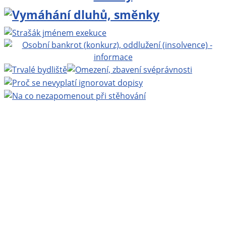
Projekt BEZPLATNÁ PRÁVNÍ PORADNA ONLINE
www.bezplatnapravniporadna.cz
, vedoucí projektu:
MUDr. Zbyněk Mlčoch
, Copyright ©
Eva Mlčochová
2009 - 2026.
Webhosting
Active24
| Grafika:
Ladislav Křížek
|
Realizace a technická podpora:
Miroslav Ernst
|
200
nejnovějších stránek
|
login
.
Navštivte také:
Zbynekmlcoch.cz, osobní web MUDr.