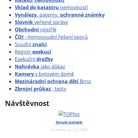
Katastr nemovitostí
Vklad do katastru
nemovitostí
Vynálezy,
patenty
, ochranné známky
Slovník
veřejné správy
Obchodní
rejstřík
ČOI
- mimosoudní řešení sporů
Soudní
znalci
Registr
exekucí
Exekuční
dražby
Nahrávka
jako důkaz
Kamery
v bytovém domě
Mezinárodní ochrana dětí
Brno
Zbrojní průkaz
- testy
Návštěvnost
Detaily statistik
Počítadlo od 13.2.2009