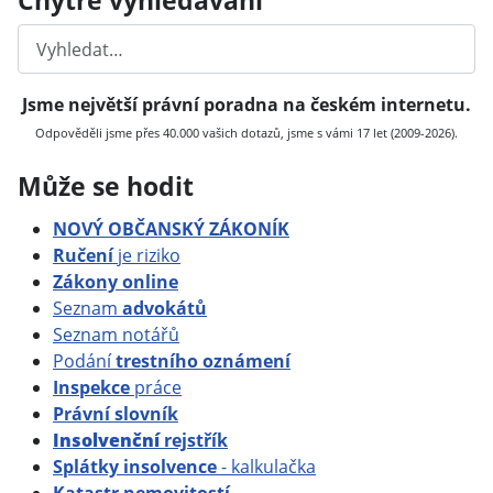
Hledat
Jsme největší právní poradna na českém internetu.
Odpověděli jsme přes 40.000 vašich dotazů, jsme s vámi 17 let (2009-2026).
Může se hodit
NOVÝ OBČANSKÝ ZÁKONÍK
Ručení
je riziko
Zákony online
Seznam
advokátů
Seznam notářů
Podání
trestního oznámení
Inspekce
práce
Právní slovník
Insolvenční
rejstřík
Splátky insolvence
- kalkulačka