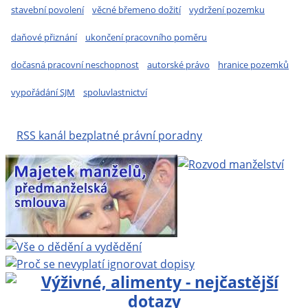
stavební povolení
věcné břemeno dožití
vydržení pozemku
daňové přiznání
ukončení pracovního poměru
dočasná pracovní neschopnost
autorské právo
hranice pozemků
vypořádání SJM
spoluvlastnictví
RSS kanál bezplatné právní poradny