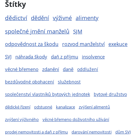
Štítky
dědictví
dědění
výživné
alimenty
společné jmění manželů
SJM
odpovědnost za škodu
rozvod manželství
exekuce
SVJ
náhrada škody
daň z příjmu
insolvence
věcné břemeno
zdanění
daně
oddlužení
bezdůvodné obohacení
služebnost
společenství vlastníků bytových jednotek
bytové družstvo
dědické řízení
odstupné
kanalizace
zvýšení alimentů
zvýšení výživného
věcné břemeno doživotního užívání
prodej nemovitosti a daň z příjmu
darování nemovitosti
dům SVJ