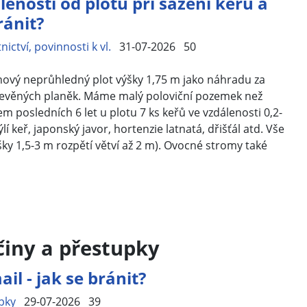
nosti od plotu při sázení keřů a
ránit?
nictví, povinnosti k vl.
31-07-2026
50
ový neprůhledný plot výšky 1,75 m jako náhradu za
 dřevěných planěk. Máme malý poloviční pozemek než
m posledních 6 let u plotu 7 ks keřů ve vzdálenosti 0,2-
í keř, japonský javor, hortenzie latnatá, dřišťál atd. Vše
šky 1,5-3 m rozpětí větví až 2 m). Ovocné stromy také
 činy a přestupky
l - jak se bránit?
pky
29-07-2026
39