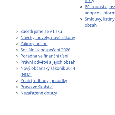
texty
Pěstounství, os
adopce - infor
Smlouvy, listiny 
obsah
Začetli jsme se v tisku
Návrhy, novely, nové zákony
Zákony online
Sociální zabezpečení 2026
Poradna ve finanční tísni
Právní odvětví a jejich obsah
Nový občanský zákoník 2014
(NOZ)
Znalci, odhady, posudky
Právo ve školství
Nezařazené dotazy