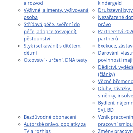
a rozvod
kindergeld
Výživné, alimenty, vyživovaná
Družstevní byty
osoba
Nezařazené dot
Střídavá péče, svěření do
právo
péče, adopce (osvojení),
Partnerství 202
pěstounství
partnerů
Styk (setkávání) s dítětem,
Exekuce, zástav
dětmi
Darování, vlastn
Otcovství - určení, DNA testy
povinnosti maji
Dědictví, vydědě
(články)
Věcné břemeno 
Dluhy, závazky,
směnky, insolv
Bydlení, nájemn
SVJ, BD
Bezdůvodné obohacení
Vznik pracovní
Autorské právo, poplatky za
pracovní smlou
TV a rozhlas
Změny pracovn