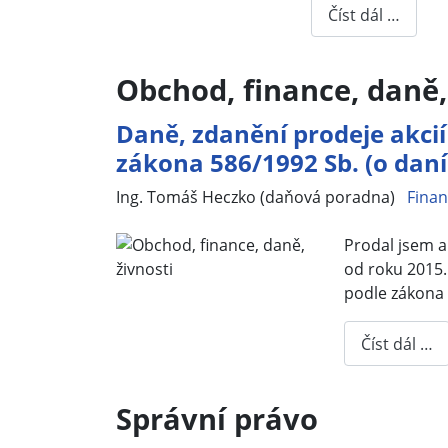
Číst dál …
Obchod, finance, daně,
Daně, zdanění prodeje akcií 
zákona 586/1992 Sb. (o daní
Základní údaje
Ing. Tomáš Heczko (daňová poradna)
Finan
Prodal jsem a
od roku 2015.
podle zákona 
Číst dál …
Správní právo