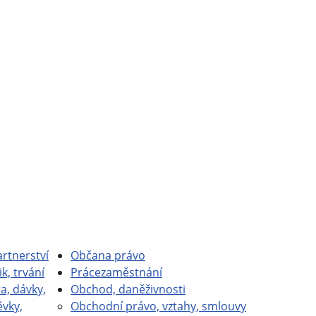
rtnerství
Občan
a právo
ik, trvání
Práce
zaměstnání
a, dávky,
Obchod, daně
živnosti
ěvky,
Obchodní právo, vztahy, smlouvy