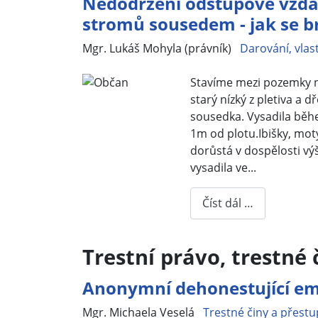
Nedodržení odstupové vzdále
stromů sousedem - jak se b
Základní údaje
Mgr. Lukáš Mohyla (právník)
Darování, vlast
Stavíme mezi pozemky n
starý nízký z pletiva a
sousedka. Vysadila běhe
1m od plotu.Ibišky, motýl
dorůstá v dospělosti vý
vysadila ve...
Číst dál …
Trestní právo, trestné
Anonymní dehonestující emai
Základní údaje
Mgr. Michaela Veselá
Trestné činy a přestu