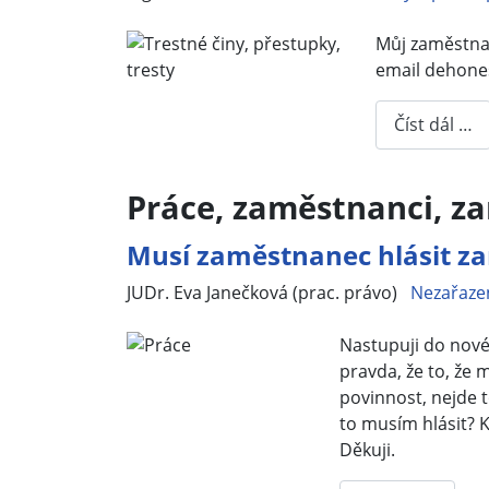
Můj zaměstnav
email dehones
Číst dál …
Práce, zaměstnanci, z
Musí zaměstnanec hlásit zam
Základní údaje
JUDr. Eva Janečková (prac. právo)
Nezařaze
Nastupuji do nové
pravda, že to, že
povinnost, nejde t
to musím hlásit? 
Děkuji.