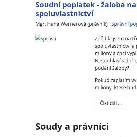
Soudní poplatek - žaloba na
spoluvlastnictví
Základní údaje
Mgr. Hana Wernerová (právník)
Správní po
Zdědila jsem na tř
spoluvlastnictví a 
miliony a chci vyp
Nesouhlasí s dohod
podání žaloby?
Pokud zaplatím vys
miliony, které budu
Číst dál …
Soudy a právníci