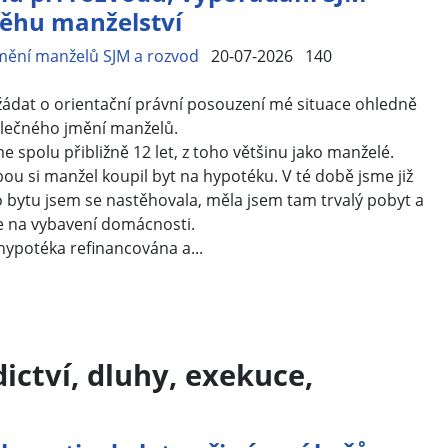
běhu manželství
mění manželů SJM a rozvod
20-07-2026
140
žádat o orientační právní posouzení mé situace ohledně
lečného jmění manželů.
 spolu přibližně 12 let, z toho většinu jako manželé.
bou si manžel koupil byt na hypotéku. V té době jsme již
do bytu jsem se nastěhovala, měla jsem tam trvalý pobyt a
e na vybavení domácnosti.
hypotéka refinancována a...
dictví, dluhy, exekuce,