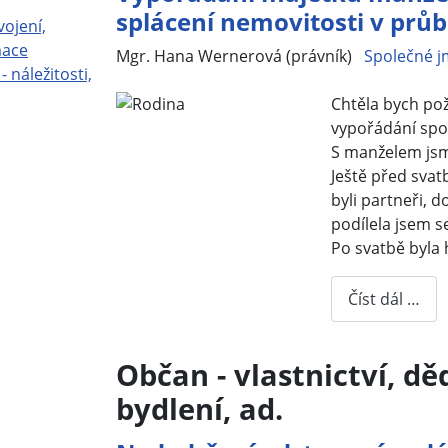
splácení nemovitosti v prů
vojení,
mace
Základní údaje
Mgr. Hana Wernerová (právník)
Společné j
- náležitosti,
Chtěla bych po
vypořádání spo
S manželem jsme
Ještě před svat
byli partneři, 
podílela jsem s
Po svatbě byla 
Číst dál …
Občan - vlastnictví, dě
bydlení, ad.