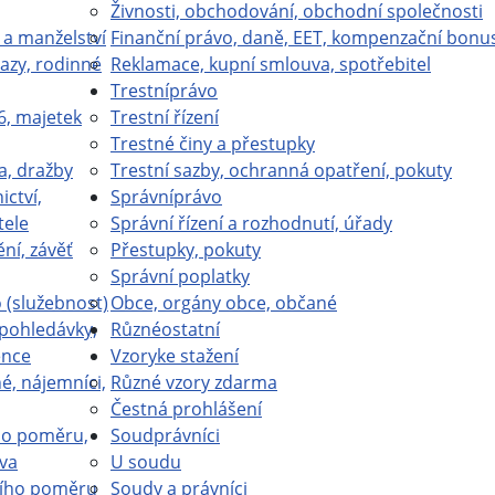
Živnosti, obchodování, obchodní společnosti
 a manželství
Finanční právo, daně, EET, kompenzační bonu
azy, rodinné
Reklamace, kupní smlouva, spotřebitel
Trestní
právo
6, majetek
Trestní řízení
Trestné činy a přestupky
a, dražby
Trestní sazby, ochranná opatření, pokuty
ictví,
Správní
právo
tele
Správní řízení a rozhodnutí, úřady
ní, závěť
Přestupky, pokuty
Správní poplatky
(služebnost)
Obce, orgány obce, občané
 pohledávky,
Různé
ostatní
ence
Vzory
ke stažení
é, nájemníci,
Různé vzory zdarma
Čestná prohlášení
ho poměru,
Soud
právníci
va
U soudu
ího poměru
Soudy a právníci