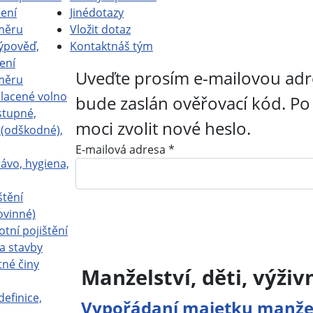
ení
Jiné
dotazy
měru
Vložit dotaz
ýpověď,
Kontakt
náš tým
ení
Uveďte prosím e-mailovou adr
měru
placené volno
bude zaslán ověřovací kód. Po
stupné,
moci zvolit nové heslo.
a (odškodné),
E-mailová adresa
*
ávo, hygiena,
štění
ovinné)
otní pojištění
Potvrdit
a stavby
tné činy
Manželství, děti, výživ
definice,
Vypořádaní majetku manželů