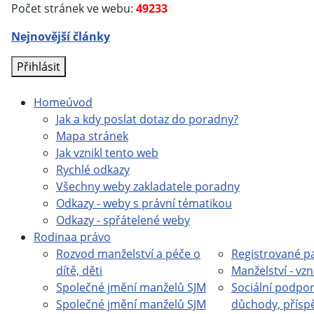
Počet stránek ve webu:
49233
Nejnovější články
Přihlásit
Home
úvod
Jak a kdy poslat dotaz do poradny?
Mapa stránek
Jak vznikl tento web
Rychlé odkazy
Všechny weby zakladatele poradny
Odkazy - weby s právní tématikou
Odkazy - spřátelené weby
Rodina
a právo
Rozvod manželství a péče o
Registrované pa
dítě, děti
Manželství - vzn
Společné jmění manželů SJM
Sociální podpor
Společné jmění manželů SJM
důchody, přísp