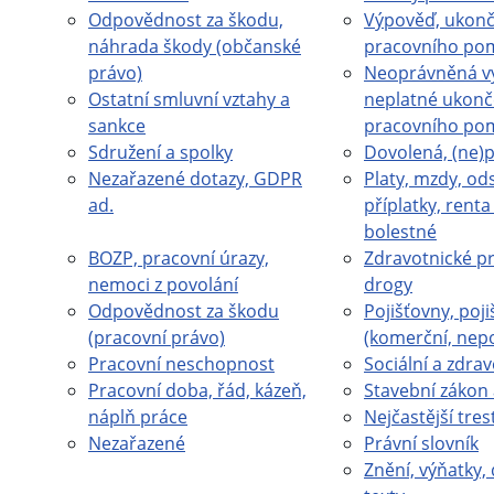
Odpovědnost za škodu,
Výpověď, ukonč
náhrada škody (občanské
pracovního po
právo)
Neoprávněná v
Ostatní smluvní vztahy a
neplatné ukonč
sankce
pracovního po
Sdružení a spolky
Dovolená, (ne)
Nezařazené dotazy, GDPR
Platy, mzdy, od
ad.
příplatky, rent
bolestné
BOZP, pracovní úrazy,
Zdravotnické pr
nemoci z povolání
drogy
Odpovědnost za škodu
Pojišťovny, poji
(pracovní právo)
(komerční, nep
Pracovní neschopnost
Sociální a zdrav
Pracovní doba, řád, kázeň,
Stavební zákon 
náplň práce
Nejčastější tres
Nezařazené
Právní slovník
Znění, výňatky, 