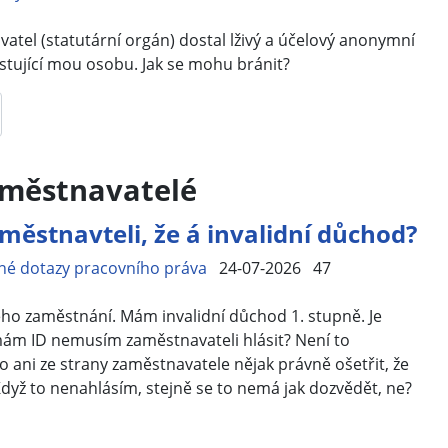
atel (statutární orgán) dostal lživý a účelový anonymní
tující mou osobu. Jak se mohu bránit?
aměstnavatelé
ěstnavteli, že á invalidní důchod?
né dotazy pracovního práva
24-07-2026
47
ho zaměstnání. Mám invalidní důchod 1. stupně. Je
 mám ID nemusím zaměstnavateli hlásit? Není to
o ani ze strany zaměstnavatele nějak právně ošetřit, že
Když to nenahlásím, stejně se to nemá jak dozvědět, ne?