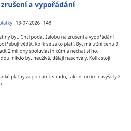
 zrušení a vypořádání
platky
13-07-2026
148
etiny byt. Chci podat žalobu na zrušení a vypořádání
potřebuji vědět, kolik se za to platí. Byt má tržní cenu 3
latit 2 miliony spoluvlastníkům a nechat si ho.
ou, nikdo byt neužívá, dělají naschvály. Kolik stojí
oké platby za poplatek soudu, tak se mi tím navýší ty 2
...