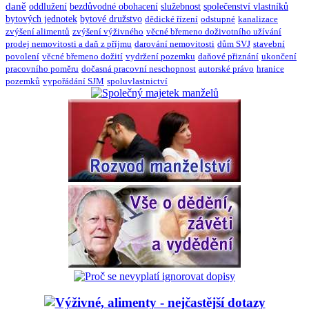
daně
oddlužení
bezdůvodné obohacení
služebnost
společenství vlastníků
bytových jednotek
bytové družstvo
dědické řízení
odstupné
kanalizace
zvýšení alimentů
zvýšení výživného
věcné břemeno doživotního užívání
prodej nemovitosti a daň z příjmu
darování nemovitosti
dům SVJ
stavební
povolení
věcné břemeno dožití
vydržení pozemku
daňové přiznání
ukončení
pracovního poměru
dočasná pracovní neschopnost
autorské právo
hranice
pozemků
vypořádání SJM
spoluvlastnictví