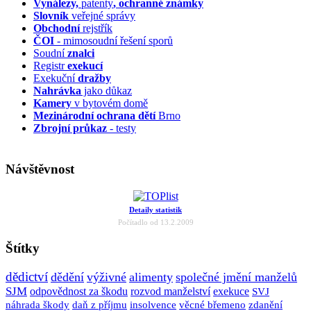
Vynálezy,
patenty
, ochranné známky
Slovník
veřejné správy
Obchodní
rejstřík
ČOI
- mimosoudní řešení sporů
Soudní
znalci
Registr
exekucí
Exekuční
dražby
Nahrávka
jako důkaz
Kamery
v bytovém domě
Mezinárodní ochrana dětí
Brno
Zbrojní průkaz
- testy
Návštěvnost
Detaily statistik
Počítadlo od 13.2.2009
Štítky
dědictví
dědění
výživné
alimenty
společné jmění manželů
SJM
odpovědnost za škodu
rozvod manželství
exekuce
SVJ
náhrada škody
daň z příjmu
insolvence
věcné břemeno
zdanění