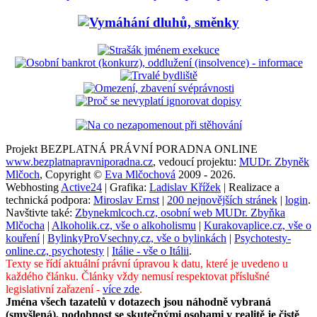
Projekt BEZPLATNÁ PRÁVNÍ PORADNA ONLINE
www.bezplatnapravniporadna.cz
, vedoucí projektu:
MUDr. Zbyněk
Mlčoch
, Copyright ©
Eva Mlčochová
2009 - 2026.
Webhosting
Active24
| Grafika:
Ladislav Křížek
| Realizace a
technická podpora:
Miroslav Ernst
|
200 nejnovějších stránek
|
login
.
Navštivte také:
Zbynekmlcoch.cz, osobní web MUDr. Zbyňka
Mlčocha
|
Alkoholik.cz, vše o alkoholismu
|
Kurakovaplice.cz, vše o
kouření
|
BylinkyProVsechny.cz, vše o bylinkách
|
Psychotesty-
online.cz, psychotesty
|
Itálie - vše o Itálii
.
Texty se řídí aktuální právní úpravou k datu, které je uvedeno u
každého článku. Články vždy nemusí respektovat příslušné
legislativní zařazení -
více zde
.
Jména všech tazatelů v dotazech jsou náhodně vybraná
(smyšlená), podobnost se skutečnými osobami v realitě je čistě