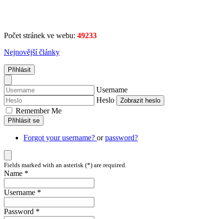
Počet stránek ve webu:
49233
Nejnovější články
Přihlásit
Username
Heslo
Zobrazit heslo
Remember Me
Přihlásit se
Forgot your username?
or
password?
Fields marked with an asterisk (*) are required.
Name *
Username *
Password *