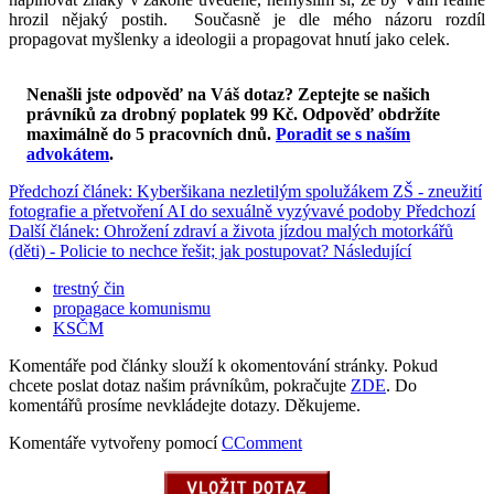
hrozil nějaký postih.
Současně je dle mého názoru rozdíl
propagovat myšlenky a ideologii a propagovat hnutí jako celek.
Nenašli jste odpověď na Váš dotaz? Zeptejte se našich
právníků za drobný poplatek 99 Kč.
Odpověď obdržíte
maximálně do 5 pracovních dnů
.
Poradit se s naším
advokátem
.
Předchozí článek: Kyberšikana nezletilým spolužákem ZŠ - zneužití
fotografie a přetvoření AI do sexuálně vyzývavé podoby
Předchozí
Další článek: Ohrožení zdraví a života jízdou malých motorkářů
(děti) - Policie to nechce řešit; jak postupovat?
Následující
trestný čin
propagace komunismu
KSČM
Komentáře pod články slouží k okomentování stránky. Pokud
chcete poslat dotaz našim právníkům, pokračujte
ZDE
. Do
komentářů prosíme nevkládejte dotazy. Děkujeme.
Komentáře vytvořeny pomocí
CComment