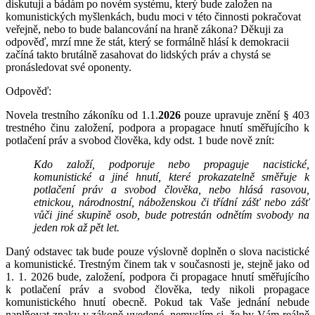
diskutuji a bádám po novém systému, který bude založen na
komunistických myšlenkách, budu moci v této činnosti pokračovat
veřejně, nebo to bude balancování na hraně zákona? Děkuji za
odpověď, mrzí mne že stát, který se formálně hlásí k demokracii
začíná takto brutálně zasahovat do lidských práv a chystá se
pronásledovat své oponenty.
Odpověď:
Novela trestního zákoníku od 1.1.
2026
pouze upravuje znění § 403
trestného činu založení, podpora a propagace hnutí směřujícího k
potlačení práv a svobod člověka, kdy odst. 1 bude nově znít:
Kdo založí, podporuje nebo propaguje nacistické,
komunistické a jiné hnutí, které prokazatelně směřuje k
potlačení práv a svobod člověka, nebo hlásá rasovou,
etnickou, národnostní, náboženskou či třídní zášť nebo zášť
vůči jiné skupině osob, bude potrestán odnětím svobody na
jeden rok až pět let.
Daný odstavec tak bude pouze výslovně doplněn o slova nacistické
a komunistické. Trestným činem tak v současnosti je, stejně jako od
1. 1. 2026 bude, založení, podpora či propagace hnutí směřujícího
k potlačení práv a svobod člověka, tedy nikoli propagace
komunistického hnutí obecně. Pokud tak Vaše jednání nebude
naplňovat znaky v zákoně uvedené, nemyslím si, že by Vám reálně