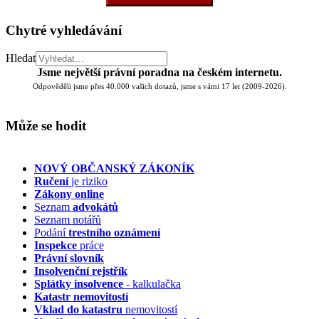
Chytré vyhledávání
Hledat
Jsme největší právní poradna na českém internetu.
Odpověděli jsme přes 40.000 vašich dotazů, jsme s vámi 17 let (2009-2026).
Může se hodit
NOVÝ OBČANSKÝ ZÁKONÍK
Ručení
je riziko
Zákony online
Seznam
advokátů
Seznam notářů
Podání
trestního oznámení
Inspekce
práce
Právní slovník
Insolvenční
rejstřík
Splátky insolvence
- kalkulačka
Katastr nemovitostí
Vklad do katastru
nemovitostí