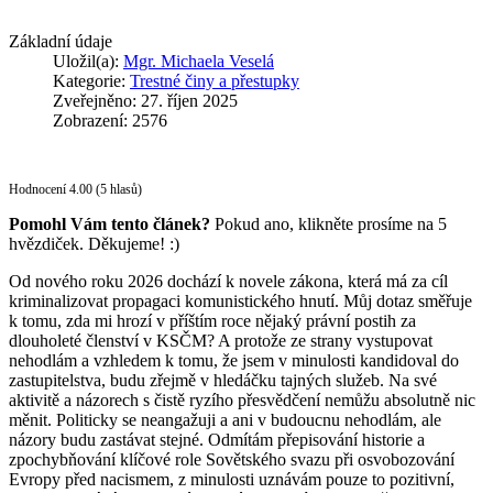
Základní údaje
Uložil(a):
Mgr. Michaela Veselá
Kategorie:
Trestné činy a přestupky
Zveřejněno: 27. říjen 2025
Zobrazení: 2576
Hodnocení 4.00 (5 hlasů)
Pomohl Vám tento článek?
Pokud ano, klikněte prosíme na 5
hvězdiček. Děkujeme! :)
Od nového roku 2026 dochází k novele zákona, která má za cíl
kriminalizovat propagaci komunistického hnutí. Můj dotaz směřuje
k tomu, zda mi hrozí v příštím roce nějaký právní postih za
dlouholeté členství v KSČM? A protože ze strany vystupovat
nehodlám a vzhledem k tomu, že jsem v minulosti kandidoval do
zastupitelstva, budu zřejmě v hledáčku tajných služeb. Na své
aktivitě a názorech s čistě ryzího přesvědčení nemůžu absolutně nic
měnit. Politicky se neangažuji a ani v budoucnu nehodlám, ale
názory budu zastávat stejné. Odmítám přepisování historie a
zpochybňování klíčové role Sovětského svazu při osvobozování
Evropy před nacismem, z minulosti uznávám pouze to pozitivní,