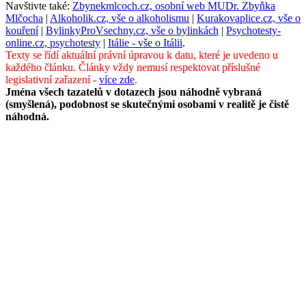
Navštivte také:
Zbynekmlcoch.cz, osobní web MUDr. Zbyňka
Mlčocha
|
Alkoholik.cz, vše o alkoholismu
|
Kurakovaplice.cz, vše o
kouření
|
BylinkyProVsechny.cz, vše o bylinkách
|
Psychotesty-
online.cz, psychotesty
|
Itálie - vše o Itálii
.
Texty se řídí aktuální právní úpravou k datu, které je uvedeno u
každého článku. Články vždy nemusí respektovat příslušné
legislativní zařazení -
více zde
.
Jména všech tazatelů v dotazech jsou náhodně vybraná
(smyšlená), podobnost se skutečnými osobami v realitě je čistě
náhodná.