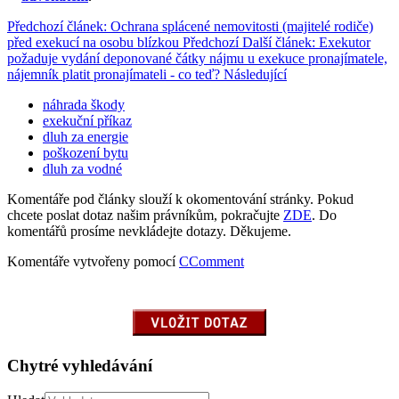
Předchozí článek: Ochrana splácené nemovitosti (majitelé rodiče)
před exekucí na osobu blízkou
Předchozí
Další článek: Exekutor
požaduje vydání deponované čátky nájmu u exekuce pronajímatele,
nájemník platit pronajímateli - co teď?
Následující
náhrada škody
exekuční příkaz
dluh za energie
poškození bytu
dluh za vodné
Komentáře pod články slouží k okomentování stránky. Pokud
chcete poslat dotaz našim právníkům, pokračujte
ZDE
. Do
komentářů prosíme nevkládejte dotazy. Děkujeme.
Komentáře vytvořeny pomocí
CComment
Chytré vyhledávání