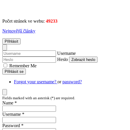
Počet stránek ve webu:
49233
Nejnovější články
Přihlásit
Username
Heslo
Zobrazit heslo
Remember Me
Přihlásit se
Forgot your username?
or
password?
Fields marked with an asterisk (*) are required.
Name *
Username *
Password *