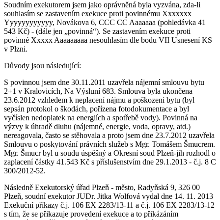
Soudním exekutorem jsem jako oprávněná byla vyzvána, zda-li
souhlasím se zastavením exekuce proti povinnému Xxxxxxx
Yyyyyyyyyyyy, Novákova 6, CCC CC Aaaaaaa (pohledávka 41
543 Kč) - (dále jen „povinná“). Se zastavením exekuce proti
povinné Xxxxx Aaaaaaaaa nesouhlasím dle bodu VII Usnesení KS
v Plzni.
Důvody jsou následující:
S povinnou jsem dne 30.11.2011 uzavřela nájemní smlouvu bytu
2+1 v Kralovicích, Na Výsluní 683. Smlouva byla ukončena
23.6.2012 vzhledem k neplacení nájmu a poškození bytu (byl
sepsán protokol o škodách, pořízena fotodokumentace a byl
vyčíslen nedoplatek na energiích a spotřebě vody). Povinná na
výzvy k úhradě dluhu (nájemné, energie, voda, opravy, atd.)
nereagovala, často se stěhovala a proto jsem dne 23.7.2012 uzavřela
Smlouvu o poskytování právních služeb s Mgr. Tomášem Šmucrem.
Mgr. Šmucr byl u soudu úspěšný a Okresní soud Plzeň-jih rozhodl o
zaplacení částky 41.543 Kč s příslušenstvím dne 29.1.2013 - č.j. 8 C
300/2012-52.
Následně Exekutorský úřad Plzeň - město, Radyňská 9, 326 00
Plzeň, soudní exekutor JUDr. Jitka Wolfová vydal dne 14. 11. 2013
Exekuční příkazy č.j. 106 EX 2283/13-11 a č.j. 106 EX 2283/13-12
s tím, že se přikazuje provedení exekuce a to přikázáním