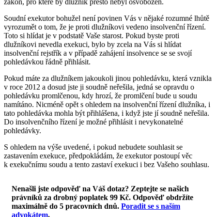
zákon, pro které by dlužník přesto nebyl osvobozen.
Soudní exekutor bohužel není povinen Vás v nějaké rozumné lhůtě
vyrozumět o tom, že je proti dlužníkovi vedeno insolvenční řízení.
Toto si hlídat je v podstatě Vaše starost. Pokud byste proti
dlužníkovi nevedla exekuci, bylo by zcela na Vás si hlídat
insolvenční rejstřík a v případě zahájení insolvence se se svojí
pohledávkou řádně přihlásit.
Pokud máte za dlužníkem jakoukoli jinou pohledávku, která vznikla
v roce 2012 a dosud jste ji soudně neřešila, jedná se opravdu o
pohledávku promlčenou, kdy hrozí, že promlčení bude u soudu
namítáno. Nicméně opět s ohledem na insolvenční řízení dlužníka, i
tato pohledávka mohla být přihlášena, i když jste jí soudně neřešila.
Do insolvenčního řízení je možné přihlásit i nevykonatelné
pohledávky.
S ohledem na výše uvedené, i pokud nebudete souhlasit se
zastavením exekuce, předpokládám, že exekutor postoupí věc
k exekučnímu soudu a tento zastaví exekuci i bez Vašeho souhlasu.
Nenašli jste odpověď na Váš dotaz? Zeptejte se našich
právníků za drobný poplatek 99 Kč.
Odpověď obdržíte
maximálně do 5 pracovních dnů
.
Poradit se s naším
advokátem
.