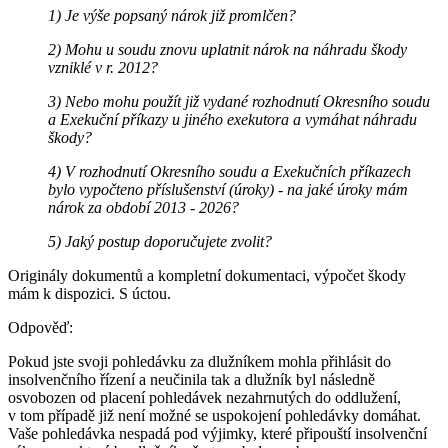
1) Je výše popsaný nárok již promlčen?
2) Mohu u soudu znovu uplatnit nárok na náhradu škody
vzniklé v r. 2012?
3) Nebo mohu použít již vydané rozhodnutí Okresního soudu
a Exekuční příkazy u jiného exekutora a vymáhat náhradu
škody?
4) V rozhodnutí Okresního soudu a Exekučních příkazech
bylo vypočteno příslušenství (úroky) - na jaké úroky mám
nárok za období 2013 - 2026?
5) Jaký postup doporučujete zvolit?
Originály dokumentů a kompletní dokumentaci, výpočet škody
mám k dispozici. S úctou.
Odpověď:
Pokud jste svoji pohledávku za dlužníkem mohla přihlásit do
insolvenčního řízení a neučinila tak a dlužník byl následně
osvobozen od placení pohledávek nezahrnutých do oddlužení,
v tom případě již není možné se uspokojení pohledávky domáhat.
Vaše pohledávka nespadá pod výjimky, které připouští insolvenční