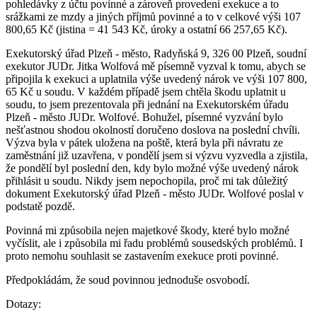
pohledávky z účtu povinné a zároveň provedení exekuce a to
srážkami ze mzdy a jiných příjmů povinné a to v celkové výši 107
800,65 Kč (jistina = 41 543 Kč, úroky a ostatní 66 257,65 Kč).
Exekutorský úřad Plzeň - město, Radyňská 9, 326 00 Plzeň, soudní
exekutor JUDr. Jitka Wolfová mě písemně vyzval k tomu, abych se
připojila k exekuci a uplatnila výše uvedený nárok ve výši 107 800,
65 Kč u soudu. V každém případě jsem chtěla škodu uplatnit u
soudu, to jsem prezentovala při jednání na Exekutorském úřadu
Plzeň - město JUDr. Wolfové. Bohužel, písemné vyzvání bylo
nešťastnou shodou okolností doručeno doslova na poslední chvíli.
Výzva byla v pátek uložena na poště, která byla při návratu ze
zaměstnání již uzavřena, v pondělí jsem si výzvu vyzvedla a zjistila,
že pondělí byl poslední den, kdy bylo možné výše uvedený nárok
přihlásit u soudu. Nikdy jsem nepochopila, proč mi tak důležitý
dokument Exekutorský úřad Plzeň - město JUDr. Wolfové poslal v
podstatě pozdě.
Povinná mi způsobila nejen majetkové škody, které bylo možné
vyčíslit, ale i způsobila mi řadu problémů sousedských problémů. I
proto nemohu souhlasit se zastavením exekuce proti povinné.
Předpokládám, že soud povinnou jednoduše osvobodí.
Dotazy: