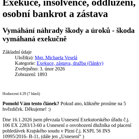
Exekuce, insolvence, oddlužení,
osobní bankrot a zástava
Vymáhání náhrady škody a úroků - škoda
vymáhaná exekučně
Základní údaje
Uložil(a):
Mgr. Michaela Veselá
Kategorie:
Exekuce, zástava, dražba (články)
Zveřejněno: 3. únor 2026
Zobrazení: 1893
Hodnocení 4.29 (7 hlasů)
Pomohl Vám tento článek?
Pokud ano, klikněte prosíme na 5
hvězdiček. Děkujeme! :)
Dne 16.1.2026 jsem převzala Usnesení Exekutorského úřadu č.j.
106 EX 2283/13-60 a Usnesení o osvobození dlužníka od placení
pohledávek Krajského soudu v Plzni č.j. KSPL 56 INS
10995/2016- B-11, (dále jen „Usnesení“ )