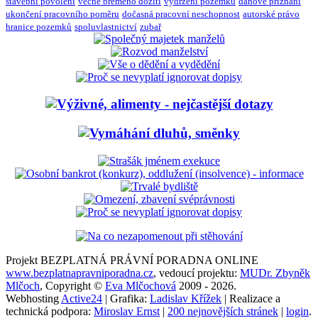
stavební povolení
věcné břemeno dožití
vydržení pozemku
daňové přiznání
ukončení pracovního poměru
dočasná pracovní neschopnost
autorské právo
hranice pozemků
spoluvlastnictví
zubař
Projekt BEZPLATNÁ PRÁVNÍ PORADNA ONLINE
www.bezplatnapravniporadna.cz
, vedoucí projektu:
MUDr. Zbyněk
Mlčoch
, Copyright ©
Eva Mlčochová
2009 - 2026.
Webhosting
Active24
| Grafika:
Ladislav Křížek
| Realizace a
technická podpora:
Miroslav Ernst
|
200 nejnovějších stránek
|
login
.