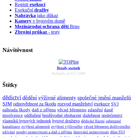
Registr
exekucí
Exekuční
dražby
Nahrávka
jako důkaz
Kamery
v bytovém domě
Mezinárodní ochrana dětí
Brno
Zbrojní průkaz
- testy
Návštěvnost
Detaily statistik
Počítadlo od 13.2.2009
Štítky
dědictví
dědění
výživné
alimenty
společné jmění manželů
SJM
odpovědnost za škodu
rozvod manželství
exekuce
SVJ
náhrada škody
daň z příjmu
věcné břemeno
zdanění
daně
insolvence
oddlužení
bezdůvodné obohacení
služebnost
společenství
vlastníků bytových jednotek
bytové družstvo
dědické řízení
odstupné
kanalizace
zvýšení alimentů
zvýšení výživného
věcné břemeno doživotního
užívání
prodej nemovitosti a daň z příjmu
darování nemovitosti
dům SVJ