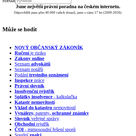
Hledat
Jsme největší právní poradna na českém internetu.
Odpověděli jsme přes 40.000 vašich dotazů, jsme s vámi 17 let (2009-2026).
Může se hodit
NOVÝ OBČANSKÝ ZÁKONÍK
Ručení
je riziko
Zákony online
Seznam
advokátů
Seznam notářů
Podání
trestního oznámení
Inspekce
práce
Právní slovník
Insolvenční
rejstřík
Splátky insolvence
- kalkulačka
Katastr nemovitostí
Vklad do katastru
nemovitostí
Vynálezy,
patenty
, ochranné známky
Slovník
veřejné správy
Obchodní
rejstřík
ČOI
- mimosoudní řešení sporů
Soudní
znalci