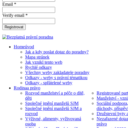
Email *
Verify email *
Registrovat
Home
úvod
Jak a kdy poslat dotaz do poradny?
Mapa stránek
Jak vznikl tento web
Rychlé odkazy
Všechny weby zakladatele poradny
Odkazy - weby s právní tématikou
Odkazy - spřátelené weby
Rodina
a právo
Rozvod manželství a péče o dítě,
Registrované part
děti
Manželství - vzni
Společné jmění manželů SJM
Sociální podpora
Společné jmění manželů SJM a
důchody, příspěv
rozvod
Družstevní byty 
Výživné, alimenty, vyživovaná
Nezařazené dotaz
osoba
právo