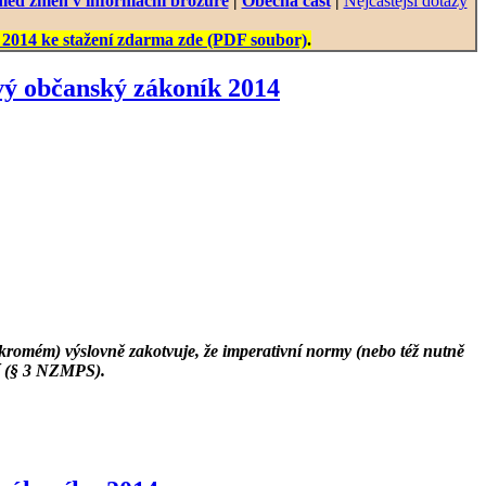
led změn v informační brožuře
|
Obecná část
|
Nejčastější dotazy
2014 ke stažení zdarma zde (PDF soubor)
.
ý občanský zákoník 2014
romém) výslovně zakotvuje, že imperativní normy (nebo též nutně
dí (§ 3 NZMPS).