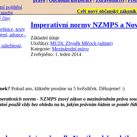
právo
|
Obchodní korporace
|
Zdravotnictví
|
Přeh
ní pojištění
Celý nový občanský zákoník 
 stavby
é činy
Imperativní normy NZMPS a Nov
efinice, texty
jení, adopce -
Základní údaje
Uložil(a):
MUDr. Zbyněk Mlčoch (admin)
 náležitosti,
Kategorie:
Mezinárodní právo
Zveřejněno: 1. leden 2014
ánek?
Pokud ano, klikněte prosíme na 5 hvězdiček. Děkujeme! :)
imperativních norem - NZMPS (nový zákon o mezinárodním právu souk
utné použít vždy bez ohledu na to, jakým právním řádem se poměr ří