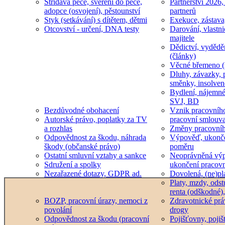
Střídavá péče, svěření do péče,
Partnerství 2026,
adopce (osvojení), pěstounství
partnerů
Styk (setkávání) s dítětem, dětmi
Exekuce, zástava
Otcovství - určení, DNA testy
Darování, vlastni
majitele
Dědictví, vydědě
(články)
Věcné břemeno (
Dluhy, závazky, 
směnky, insolven
Bydlení, nájemné
SVJ, BD
Bezdůvodné obohacení
Vznik pracovníh
Autorské právo, poplatky za TV
pracovní smlouv
a rozhlas
Změny pracovní
Odpovědnost za škodu, náhrada
Výpověď, ukonče
škody (občanské právo)
poměru
Ostatní smluvní vztahy a sankce
Neoprávněná výp
Sdružení a spolky
ukončení pracov
Nezařazené dotazy, GDPR ad.
Dovolená, (ne)pl
Platy, mzdy, odst
renta (odškodné),
BOZP, pracovní úrazy, nemoci z
Zdravotnické prá
povolání
drogy
Odpovědnost za škodu (pracovní
Pojišťovny, pojiš