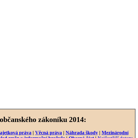
 občanského zákoníku 2014:
ajetková práva
|
Věcná práva
|
Náhrada škody
|
Mezinárodní