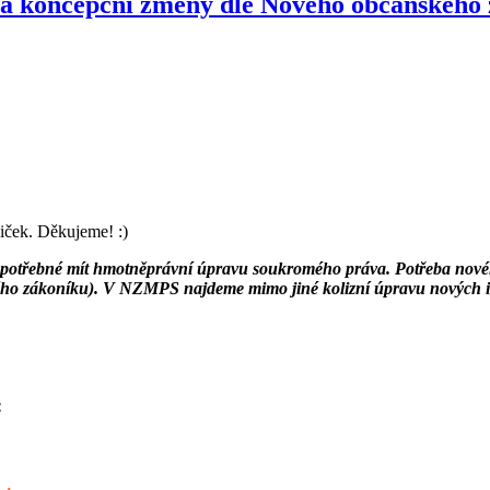
 koncepční změny dle Nového občanského 
iček. Děkujeme! :)
e potřebné mít hmotněprávní úpravu soukromého práva. Potřeba n
ého zákoníku). V NZMPS najdeme mimo jiné kolizní úpravu nových in
: