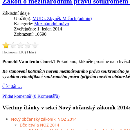
Zákon o mezinárodním právu soukromém a
Základní údaje
Uložil(a):
MUDr. Zbyněk Mlčoch (admin)
Kategorie:
Mezinárodní právo
Zveřejněno: 1. leden 2014
Zobrazení: 10590
Hodnocení 1.00 (1 hlas)
Pomohl Vám tento článek?
Pokud ano, klikněte prosíme na 5 hvězd
Ke stanovení kolizních norem mezinárodního práva soukromého j
vyvolána rekodifikací soukromého práva (přijetím nového občansk
Číst dál …
Přidat komentář (0 Komentářů)
Všechny články v sekci Nový občanský zákoník 2014
Nový občanský zákoník, NOZ 2014
Dědictví a NOZ 2014