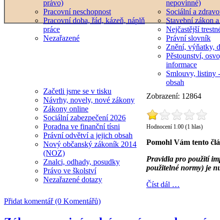
právo)
nepovinné)
Pracovní neschopnost
Sociální a zdravot
Pracovní doba, řád, kázeň, náplň
Stavební zákon a
práce
Nejčastější trestn
Nezařazené
Právní slovník
Znění, výňatky, d
Pěstounství, osvo
informace
Smlouvy, listiny -
obsah
Začetli jsme se v tisku
Zobrazení: 12864
Návrhy, novely, nové zákony
Zákony online
Sociální zabezpečení 2026
Poradna ve finanční tísni
Hodnocení 1.00 (1 hlas)
Právní odvětví a jejich obsah
Pomohl Vám tento čl
Nový občanský zákoník 2014
(NOZ)
Pravidla pro použití 
Znalci, odhady, posudky
použitelné normy) je n
Právo ve školství
Nezařazené dotazy
Číst dál …
Přidat komentář (0 Komentářů)