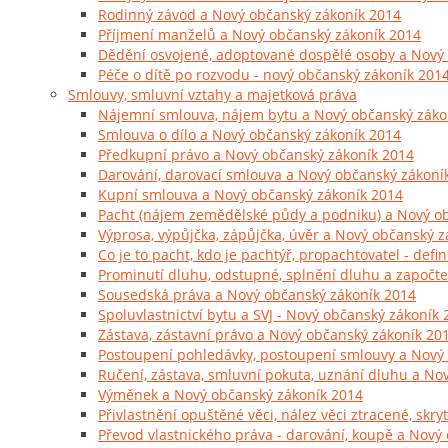
Rodinný závod a Nový občanský zákoník 2014
Příjmení manželů a Nový občanský zákoník 2014
Dědění osvojené, adoptované dospělé osoby a Nový
Péče o dítě po rozvodu - nový občanský zákoník 201
Smlouvy, smluvní vztahy a majetková práva
Nájemní smlouva, nájem bytu a Nový občanský záko
Smlouva o dílo a Nový občanský zákoník 2014
Předkupní právo a Nový občanský zákoník 2014
Darování, darovací smlouva a Nový občanský zákoní
Kupní smlouva a Nový občanský zákoník 2014
Pacht (nájem zemědělské půdy a podniku) a Nový o
Výprosa, výpůjčka, zápůjčka, úvěr a Nový občanský 
Co je to pacht, kdo je pachtýř, propachtovatel - de
Prominutí dluhu, odstupné, splnění dluhu a započte
Sousedská práva a Nový občanský zákoník 2014
Spoluvlastnictví bytu a SVJ - Nový občanský zákoník
Zástava, zástavní právo a Nový občanský zákoník 20
Postoupení pohledávky, postoupení smlouvy a Nový
Ručení, zástava, smluvní pokuta, uznání dluhu a No
Výměnek a Nový občanský zákoník 2014
Přivlastnění opuštěné věci, nález věci ztracené, skr
Převod vlastnického práva - darování, koupě a Nový