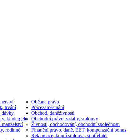
nerství
Občan
a právo
k, trvání
Práce
zaměstnání
, dávky,
Obchod, daně
živnosti
ky, kindergeld
Obchodní právo, vztahy, smlouvy
a manželství
Živnosti, obchodování, obchodní společnosti
y, rodinné
Finanční právo, daně, EET, kompenzační bonus
Reklamace, kupní smlouva, spotřebitel