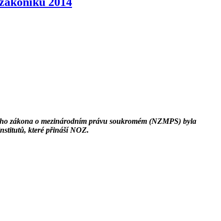
zákoníku 2014
ového zákona o mezinárodním právu soukromém (NZMPS) byla
stitutů, které přináší NOZ.