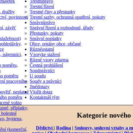
 majetek
Trestní
právo
Trestní řízení
, dražby
Trestné činy a přestupky
ctví, povinnosti
Trestní sazby, ochranná opatření, pokuty
Správní
právo
ní, závěť
Správní řízení a rozhodnutí, úřady
Přestupky, pokuty
služebnost)
Správní poplatky
pohledávky,
Obce, orgány obce, občané
ce
Různé
ostatní
, nájemníci,
Vzory
ke stažení
Různé vzory zdarma
o poměru,
Čestná prohlášení
a
Soud
právníci
ho poměru
U soudu
ní pracovního
Soudy a právníci
Jiné
dotazy
ověď, neplatné
Vložit dotaz
ního poměru
Kontakt
náš tým
acené volno
upné, příplatky,
 bolestné
Kategorie nového
vo, hygiena,
Dědictví
|
Rodina
|
Smlouvy, smluvní vztahy a m
tění (komerční,