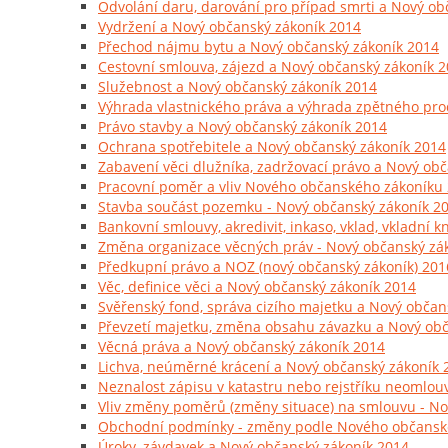
Odvolání daru, darování pro případ smrti a Nový ob
Vydržení a Nový občanský zákoník 2014
Přechod nájmu bytu a Nový občanský zákoník 2014
Cestovní smlouva, zájezd a Nový občanský zákoník 
Služebnost a Nový občanský zákoník 2014
Výhrada vlastnického práva a výhrada zpětného pro
Právo stavby a Nový občanský zákoník 2014
Ochrana spotřebitele a Nový občanský zákoník 2014
Zabavení věci dlužníka, zadržovací právo a Nový ob
Pracovní poměr a vliv Nového občanského zákoníku
Stavba součást pozemku - Nový občanský zákoník 2
Bankovní smlouvy, akredivit, inkaso, vklad, vkladní 
Změna organizace věcných práv - Nový občanský zá
Předkupní právo a NOZ (nový občanský zákoník) 201
Věc, definice věci a Nový občanský zákoník 2014
Svěřenský fond, správa cizího majetku a Nový občan
Převzetí majetku, změna obsahu závazku a Nový ob
Věcná práva a Nový občanský zákoník 2014
Lichva, neúměrné krácení a Nový občanský zákoník 
Neznalost zápisu v katastru nebo rejstříku neomlou
Vliv změny poměrů (změny situace) na smlouvu - No
Obchodní podmínky - změny podle Nového občansk
Úroky, závdavek a Nový občanský zákoník 2014