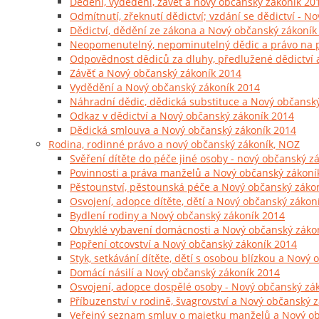
Dědění, vydědění, závěť a nový občanský zákoník 20
Odmítnutí, zřeknutí dědictví; vzdání se dědictví - N
Dědictví, dědění ze zákona a Nový občanský zákoník
Neopomenutelný, nepominutelný dědic a právo na po
Odpovědnost dědiců za dluhy, předlužené dědictví 
Závěť a Nový občanský zákoník 2014
Vydědění a Nový občanský zákoník 2014
Náhradní dědic, dědická substituce a Nový občansk
Odkaz v dědictví a Nový občanský zákoník 2014
Dědická smlouva a Nový občanský zákoník 2014
Rodina, rodinné právo a nový občanský zákoník, NOZ
Svěření dítěte do péče jiné osoby - nový občanský z
Povinnosti a práva manželů a Nový občanský zákoní
Pěstounství, pěstounská péče a Nový občanský záko
Osvojení, adopce dítěte, dětí a Nový občanský zákon
Bydlení rodiny a Nový občanský zákoník 2014
Obvyklé vybavení domácnosti a Nový občanský záko
Popření otcovství a Nový občanský zákoník 2014
Styk, setkávání dítěte, dětí s osobou blízkou a Nový
Domácí násilí a Nový občanský zákoník 2014
Osvojení, adopce dospělé osoby - Nový občanský zá
Příbuzenství v rodině, švagrovství a Nový občanský 
Veřejný seznam smluv o majetku manželů a Nový ob