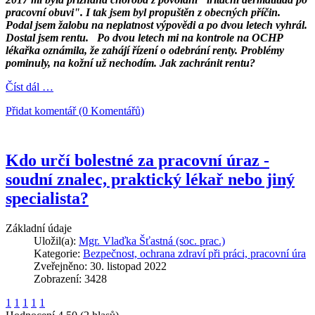
pracovní obuvi". I tak jsem byl propuštěn z obecných příčin.
Podal jsem žalobu na neplatnost výpovědi a po dvou letech vyhrál.
Dostal jsem rentu. Po dvou letech mi na kontrole na OCHP
lékařka oznámila, že zahájí řízení o odebrání renty. Problémy
pominuly, na kožní už nechodím. Jak zachránit rentu?
Číst dál …
Přidat komentář (0 Komentářů)
Kdo určí bolestné za pracovní úraz -
soudní znalec, praktický lékař nebo jiný
specialista?
Základní údaje
Uložil(a):
Mgr. Vlaďka Šťastná (soc. prac.)
Kategorie:
Bezpečnost, ochrana zdraví při práci, pracovní úra
Zveřejněno: 30. listopad 2022
Zobrazení: 3428
1
1
1
1
1