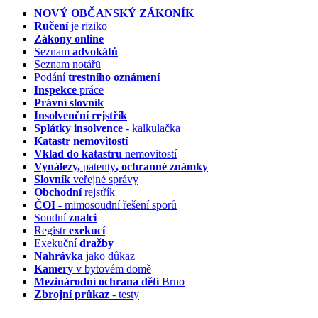
NOVÝ OBČANSKÝ ZÁKONÍK
Ručení
je riziko
Zákony online
Seznam
advokátů
Seznam notářů
Podání
trestního oznámení
Inspekce
práce
Právní slovník
Insolvenční
rejstřík
Splátky insolvence
- kalkulačka
Katastr nemovitostí
Vklad do katastru
nemovitostí
Vynálezy,
patenty
, ochranné známky
Slovník
veřejné správy
Obchodní
rejstřík
ČOI
- mimosoudní řešení sporů
Soudní
znalci
Registr
exekucí
Exekuční
dražby
Nahrávka
jako důkaz
Kamery
v bytovém domě
Mezinárodní ochrana dětí
Brno
Zbrojní průkaz
- testy