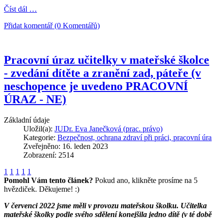
Číst dál …
Přidat komentář (0 Komentářů)
Pracovní úraz učitelky v mateřské školce
- zvedání dítěte a zranění zad, páteře (v
neschopence je uvedeno PRACOVNÍ
ÚRAZ - NE)
Základní údaje
Uložil(a):
JUDr. Eva Janečková (prac. právo)
Kategorie:
Bezpečnost, ochrana zdraví při práci, pracovní úra
Zveřejněno: 16. leden 2023
Zobrazení: 2514
1
1
1
1
1
Pomohl Vám tento článek?
Pokud ano, klikněte prosíme na 5
hvězdiček. Děkujeme! :)
V červenci 2022 jsme měli v provozu mateřskou školku. Učitelka
mateřské školky podle svého sdělení konejšila jedno dítě (v té době