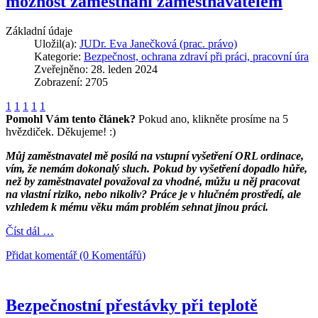
možnost zaměstnání zaměstnavatelem
Základní údaje
Uložil(a):
JUDr. Eva Janečková (prac. právo)
Kategorie:
Bezpečnost, ochrana zdraví při práci, pracovní úra
Zveřejněno: 28. leden 2024
Zobrazení: 2705
1
1
1
1
1
Pomohl Vám tento článek?
Pokud ano, klikněte prosíme na 5
hvězdiček. Děkujeme! :)
Můj zaměstnavatel mě posílá na vstupní vyšetření ORL ordinace,
vím, že nemám dokonalý sluch. Pokud by vyšetření dopadlo hůře,
než by zaměstnavatel považoval za vhodné, můžu u něj pracovat
na vlastní riziko, nebo nikoliv? Práce je v hlučném prostředí, ale
vzhledem k mému věku mám problém sehnat jinou práci.
Číst dál …
Přidat komentář (0 Komentářů)
Bezpečnostní přestávky při teplotě