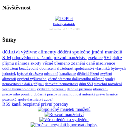
Návštěvnost
Detaily statistik
Počítadlo od 13.2.2009
Štítky
dědictví
výživné
alimenty
dědění
společné jmění manželů
SJM
odpovědnost za škodu
rozvod manželství
exekuce
SVJ
daň z
příjmu
náhrada škody
věcné břemeno
zdanění
daně
insolvence
oddlužení
bezdůvodné obohacení
služebnost
společenství vlastníků bytových
jednotek
bytové družstvo
odstupné
kanalizace
dědické řízení
zvýšení
alimentů
zvýšení výživného
věcné břemeno doživotního užívání
prodej
nemovitosti a daň z příjmu
darování nemovitosti
dům SVJ
stavební povolení
věcné břemeno dožití
vydržení pozemku
daňové přiznání
ukončení
pracovního poměru
dočasná pracovní neschopnost
autorské právo
hranice
pozemků
spoluvlastnictví
zubař
RSS kanál bezplatné právní poradny