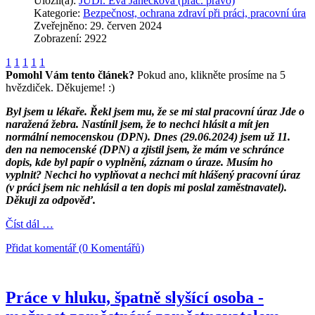
Uložil(a):
JUDr. Eva Janečková (prac. právo)
Kategorie:
Bezpečnost, ochrana zdraví při práci, pracovní úra
Zveřejněno: 29. červen 2024
Zobrazení: 2922
1
1
1
1
1
Pomohl Vám tento článek?
Pokud ano, klikněte prosíme na 5
hvězdiček. Děkujeme! :)
Byl jsem u lékaře. Řekl jsem mu, že se mi stal pracovní úraz Jde o
naražená žebra. Nastínil jsem, že to nechci hlásit a mít jen
normální nemocenskou (DPN). Dnes (29.06.2024) jsem už 11.
den na nemocenské (DPN) a zjistil jsem, že mám ve schránce
dopis, kde byl papír o vyplnění, záznam o úraze. Musím ho
vyplnit? Nechci ho vyplňovat a nechci mít hlášený pracovní úraz
(v práci jsem nic nehlásil a ten dopis mi poslal zaměstnavatel).
Děkuji za odpověď.
Číst dál …
Přidat komentář (0 Komentářů)
Práce v hluku, špatně slyšící osoba -