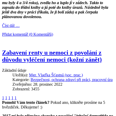
mu byly 4 a 3/4 roku), zvedla ho a luplo jí v zádech. Takto to
zapsala do třídní knihy a já poté do knihy úrazů. Následně byla
ještě dva dny v práci (říkala, že ji bolí záda) a pak čerpala
plánovanou dovolenou.
Číst dál …
Přidat komentář (0 Komentářů)
Zabavení renty u nemoci z povolání z
důvodu vyléčení nemoci (kožní zánět)
Základní údaje
Uložil(a):
Mgr. Vlaďka Šťastná (soc. prac.)
Kategorie:
Bezpečnost, ochrana zdraví při práci, pracovní úra
Zveřejněno: 28. prosinec 2022
Zobrazení: 3455
1
1
1
1
1
Pomohl Vám tento článek?
Pokud ano, klikněte prosíme na 5
hvězdiček. Děkujeme! :)
2017 mi byla přiznána choroba z povolání "iritační dermatitida po