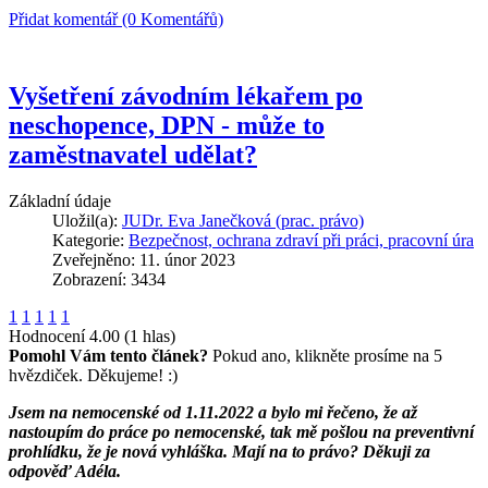
Přidat komentář (0 Komentářů)
Vyšetření závodním lékařem po
neschopence, DPN - může to
zaměstnavatel udělat?
Základní údaje
Uložil(a):
JUDr. Eva Janečková (prac. právo)
Kategorie:
Bezpečnost, ochrana zdraví při práci, pracovní úra
Zveřejněno: 11. únor 2023
Zobrazení: 3434
1
1
1
1
1
Hodnocení 4.00 (1 hlas)
Pomohl Vám tento článek?
Pokud ano, klikněte prosíme na 5
hvězdiček. Děkujeme! :)
Jsem na nemocenské od 1.11.2022 a bylo mi řečeno, že až
nastoupím do práce po nemocenské, tak mě pošlou na preventivní
prohlídku, že je nová vyhláška. Mají na to právo? Děkuji za
odpověď Adéla.