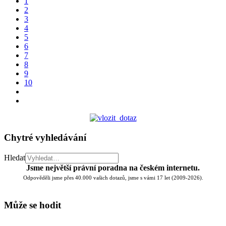
1
2
3
4
5
6
7
8
9
10
Chytré vyhledávání
Hledat
Jsme největší právní poradna na českém internetu.
Odpověděli jsme přes 40.000 vašich dotazů, jsme s vámi 17 let (2009-2026).
Může se hodit