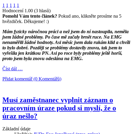
1
1
1
1
1
Hodnocení 1.00 (3 hlasů)
Pomohl Vám tento článek?
Pokud ano, klikněte prosíme na 5
hvězdiček. Děkujeme! :)
Mám fyzicky náročnou práci a než jsem do ní nastoupila, neměla
jsem žádné problémy. Po čase mě začaly brnět ruce. Na EMG
nenaměřili žádné hodnoty. Asi měsíc jsem dala rukám klid a chvíli
to bylo dobré. Později se problémy dostavily znovu, tak jsem to
vyřešila jen krátkou PN. Asi po roce byly problémy ještě horší,
proto jsem byla znovu odeslána na EMG.
Číst dál …
Přidat komentář (0 Komentářů)
Musí zaměstnanec vyplnit záznam o
pracovním úraze pokud si myslí, že o
úraz nešlo?
Základní údaje