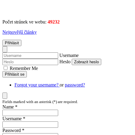
Počet stránek ve webu:
49232
Nejnovější články
Přihlásit
Username
Heslo
Zobrazit heslo
Remember Me
Přihlásit se
Forgot your username?
or
password?
Fields marked with an asterisk (*) are required.
Name *
Username *
Password *