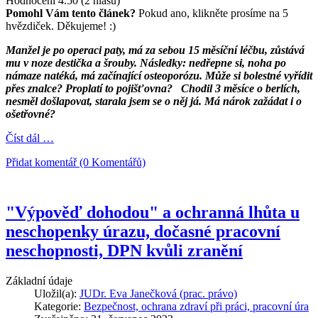
Hodnocení 4.50 (2 hlasů)
Pomohl Vám tento článek?
Pokud ano, klikněte prosíme na 5
hvězdiček. Děkujeme! :)
Manžel je po operaci paty, má za sebou 15 měsíční léčbu, zůstává
mu v noze destička a šrouby. Následky: nedřepne si, noha po
námaze natéká, má začínající osteoporózu. Může si bolestné vyřídit
přes znalce? Proplatí to pojišťovna? Chodil 3 měsíce o berlích,
nesměl došlapovat, starala jsem se o něj já. Má nárok zažádat i o
ošetřovné?
Číst dál …
Přidat komentář (0 Komentářů)
"Výpověď dohodou" a ochranná lhůta u
neschopenky úrazu, dočasné pracovní
neschopnosti, DPN kvůli zranění
Základní údaje
Uložil(a):
JUDr. Eva Janečková (prac. právo)
Kategorie:
Bezpečnost, ochrana zdraví při práci, pracovní úra