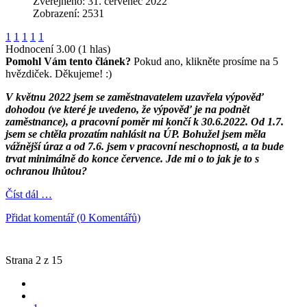
Zveřejněno: 31. červenec 2022
Zobrazení: 2531
1
1
1
1
1
Hodnocení 3.00 (1 hlas)
Pomohl Vám tento článek?
Pokud ano, klikněte prosíme na 5
hvězdiček. Děkujeme! :)
V květnu 2022 jsem se zaměstnavatelem uzavřela výpověď
dohodou (ve které je uvedeno, že výpověď je na podnět
zaměstnance), a pracovní poměr mi končí k 30.6.2022. Od 1.7.
jsem se chtěla prozatím nahlásit na ÚP. Bohužel jsem měla
vážnější úraz a od 7.6. jsem v pracovní neschopnosti, a ta bude
trvat minimálně do konce července. Jde mi o to jak je to s
ochranou lhůtou?
Číst dál …
Přidat komentář (0 Komentářů)
Strana 2 z 15