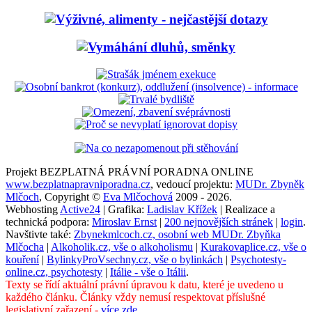
Projekt BEZPLATNÁ PRÁVNÍ PORADNA ONLINE
www.bezplatnapravniporadna.cz
, vedoucí projektu:
MUDr. Zbyněk
Mlčoch
, Copyright ©
Eva Mlčochová
2009 - 2026.
Webhosting
Active24
| Grafika:
Ladislav Křížek
| Realizace a
technická podpora:
Miroslav Ernst
|
200 nejnovějších stránek
|
login
.
Navštivte také:
Zbynekmlcoch.cz, osobní web MUDr. Zbyňka
Mlčocha
|
Alkoholik.cz, vše o alkoholismu
|
Kurakovaplice.cz, vše o
kouření
|
BylinkyProVsechny.cz, vše o bylinkách
|
Psychotesty-
online.cz, psychotesty
|
Itálie - vše o Itálii
.
Texty se řídí aktuální právní úpravou k datu, které je uvedeno u
každého článku. Články vždy nemusí respektovat příslušné
legislativní zařazení -
více zde
.