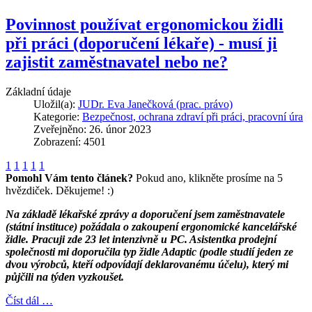
Povinnost používat ergonomickou židli
při práci (doporučení lékaře) - musí ji
zajistit zaměstnavatel nebo ne?
Základní údaje
Uložil(a):
JUDr. Eva Janečková (prac. právo)
Kategorie:
Bezpečnost, ochrana zdraví při práci, pracovní úra
Zveřejněno: 26. únor 2023
Zobrazení: 4501
1
1
1
1
1
Pomohl Vám tento článek?
Pokud ano, klikněte prosíme na 5
hvězdiček. Děkujeme! :)
Na základě lékařské zprávy a doporučení jsem zaměstnavatele
(státní instituce) požádala o zakoupení ergonomické kancelářské
židle. Pracuji zde 23 let intenzivně u PC. Asistentka prodejní
společnosti mi doporučila typ židle Adaptic (podle studií jeden ze
dvou výrobců, kteří odpovídají deklarovanému účelu), který mi
půjčili na týden vyzkoušet.
Číst dál …