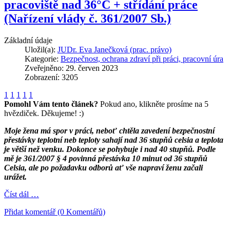
pracoviště nad 36°C + střídání práce
(Nařízení vlády č. 361/2007 Sb.)
Základní údaje
Uložil(a):
JUDr. Eva Janečková (prac. právo)
Kategorie:
Bezpečnost, ochrana zdraví při práci, pracovní úra
Zveřejněno: 29. červen 2023
Zobrazení: 3205
1
1
1
1
1
Pomohl Vám tento článek?
Pokud ano, klikněte prosíme na 5
hvězdiček. Děkujeme! :)
Moje žena má spor v práci, neboť chtěla zavedení bezpečnostní
přestávky teplotní neb teploty sahají nad 36 stupňů celsia a teplota
je větší než venku. Dokonce se pohybuje i nad 40 stupňů. Podle
mě je 361/2007 § 4 povinná přestávka 10 minut od 36 stupňů
Celsia, ale po požadavku odborů ať vše napraví ženu začali
urážet.
Číst dál …
Přidat komentář (0 Komentářů)