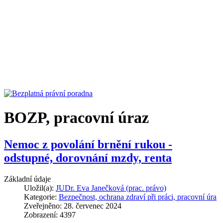
BOZP, pracovní úraz
Nemoc z povolání brnění rukou -
odstupné, dorovnání mzdy, renta
Základní údaje
Uložil(a):
JUDr. Eva Janečková (prac. právo)
Kategorie:
Bezpečnost, ochrana zdraví při práci, pracovní úra
Zveřejněno: 28. červenec 2024
Zobrazení: 4397