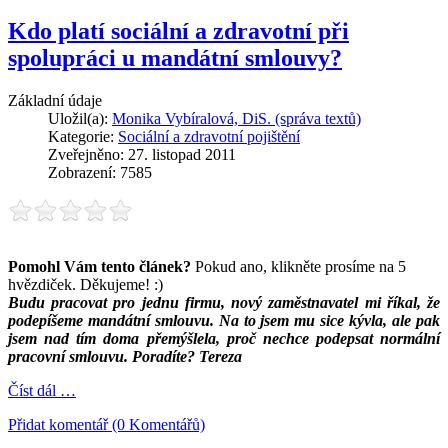
Kdo platí sociální a zdravotní při
spolupráci u mandátní smlouvy?
Základní údaje
Uložil(a):
Monika Vybíralová, DiS. (správa textů)
Kategorie:
Sociální a zdravotní pojištění
Zveřejněno: 27. listopad 2011
Zobrazení: 7585
Pomohl Vám tento článek?
Pokud ano, klikněte prosíme na 5
hvězdiček. Děkujeme! :)
Budu pracovat pro jednu firmu, nový zaměstnavatel mi říkal, že
podepíšeme mandátní smlouvu. Na to jsem mu sice kývla, ale pak
jsem nad tím doma přemýšlela, proč nechce podepsat normální
pracovní smlouvu. Poradíte? Tereza
Číst dál …
Přidat komentář (0 Komentářů)