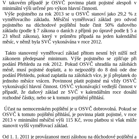
V takovém případě je OSVČ povinna platit pojistné alespoň v
minimální výši určené pro výkon hlavní činnosti.
Výše pojistného za rok 2013 se u OSVČ stanoví jako 29,2 % z
vyměřovacího základu. Měsíční vyměřovací základ pro odvod
pojistného na důchodové pojištění bude činit 50% daňového
základu (podle § 7 zákona o daních z příjmů po úpravě podle § 5 a
23 téhož zákona), který v průměru připadá na jeden kalendářní
měsíc, v němž byla SVČ vykonávána v roce 2012.
Takto stanovený vyměřovací základ přitom nesmí být nižší než
zákonem předepsané minimum. Výše pojistného se zjišťuje při
podání Přehledu za rok 2012. Pokud OSVČ uhradila na zálohách
méně, musí pojistné doplatit, a to nejpozději do 8 dnů ode dne
podání Přehledu, pokud zaplatila na zálohách více, je jí přeplatek do
jednoho měsíce vrácen. Povinnost platit pojistné má vždy OSVČ
vykonávající hlavní činnost. OSVČ vykonávající vedlejší činnost v
případě, že daňový základ ze SVČ v kalendářním roce dosáhl
rozhodné částky, nebo se k tomuto pojištění přihlásí.
Účast na nemocenském pojištění je u OSVČ dobrovolná. Pokud se
OSVČ k tomuto pojištění přihlásí, je povinna platit pojistné, v roce
2013 v minimální měsíční výši 115 Kč, svou platbou si však může
stanovit vyšší vyměřovací základ.
Od 1. 1. 2011 je provázanost mezi zálohou na důchodové pojištění a