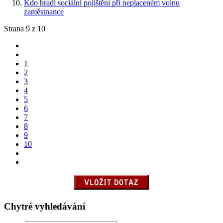
Kdo hradí sociální pojištění při neplaceném volnu
zaměstnance
Strana 9 z 10
1
2
3
4
5
6
7
8
9
10
Chytré vyhledávání