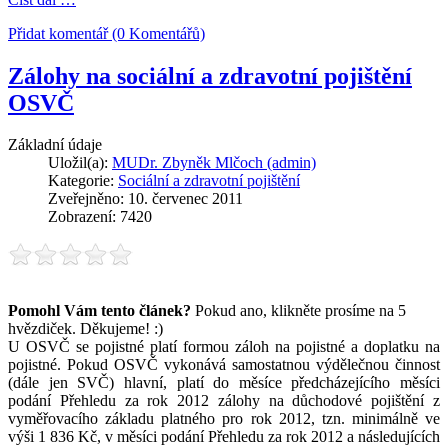
Přidat komentář (0 Komentářů)
Zálohy na sociální a zdravotní pojištění
OSVČ
Základní údaje
Uložil(a):
MUDr. Zbyněk Mlčoch (admin)
Kategorie:
Sociální a zdravotní pojištění
Zveřejněno: 10. červenec 2011
Zobrazení: 7420
Pomohl Vám tento článek?
Pokud ano, klikněte prosíme na 5
hvězdiček. Děkujeme! :)
U OSVČ se pojistné platí formou záloh na pojistné a doplatku na
pojistné. Pokud OSVČ vykonává samostatnou výdělečnou činnost
(dále jen SVČ) hlavní, platí do měsíce předcházejícího měsíci
podání Přehledu za rok 2012 zálohy na důchodové pojištění z
vyměřovacího základu platného pro rok 2012, tzn. minimálně ve
výši 1 836 Kč, v měsíci podání Přehledu za rok 2012 a následujících