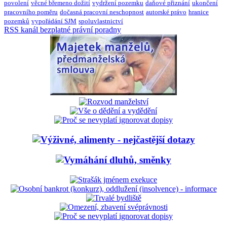
povolení
věcné břemeno dožití
vydržení pozemku
daňové přiznání
ukončení
pracovního poměru
dočasná pracovní neschopnost
autorské právo
hranice
pozemků
vypořádání SJM
spoluvlastnictví
RSS kanál bezplatné právní poradny