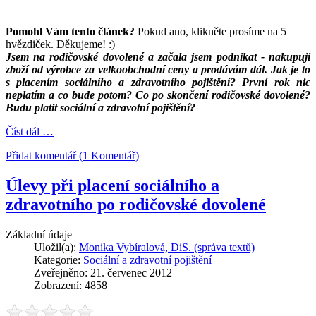
Pomohl Vám tento článek?
Pokud ano, klikněte prosíme na 5
hvězdiček. Děkujeme! :)
Jsem na rodičovské dovolené a začala jsem podnikat - nakupuji
zboží od výrobce za velkoobchodní ceny a prodávám dál. Jak je to
s placením sociálního a zdravotního pojištění? První rok nic
neplatím a co bude potom? Co po skončení rodičovské dovolené?
Budu platit sociální a zdravotní pojištění?
Číst dál …
Přidat komentář (1 Komentář)
Úlevy při placení sociálního a
zdravotního po rodičovské dovolené
Základní údaje
Uložil(a):
Monika Vybíralová, DiS. (správa textů)
Kategorie:
Sociální a zdravotní pojištění
Zveřejněno: 21. červenec 2012
Zobrazení: 4858