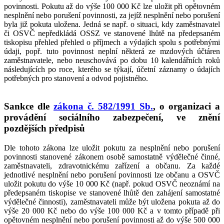
povinnosti. Pokutu až do výše 100 000 Kč lze uložit při opětovném
nesplnění nebo porušení povinnosti, za jejíž nesplnění nebo porušení
byla již pokuta uložena. Jedná se např. o situaci, kdy zaměstnavatel
či OSVČ nepředkládá OSSZ ve stanovené lhůtě na předepsaném
tiskopisu přehled přehled o příjmech a výdajích spolu s potřebnými
údaji, popř. tuto povinnost neplní některá ze mzdových účtáren
zaměstnavatele, nebo neuschovává po dobu 10 kalendářních roků
následujících po roce, kterého se týkají, účetní záznamy o údajích
potřebných pro stanovení a odvod pojistného.
Sankce dle
zákona č. 582/1991 Sb.
, o organizaci a
provádění sociálního zabezpečení, ve znění
pozdějších předpisů
Dle tohoto zákona lze uložit pokutu za nesplnění nebo porušení
povinnosti stanovené zákonem osobě samostatně výdělečné činné,
zaměstnavateli, zdravotnickému zařízení a občanu. Za každé
jednotlivé nesplnění nebo porušení povinnosti lze občanu a OSVČ
uložit pokutu do výše 10 000 Kč (např. pokud OSVČ neoznámí na
předepsaném tiskopise ve stanovené lhůtě den zahájení samostatné
výdělečné činnosti), zaměstnavateli může být uložena pokuta až do
výše 20 000 Kč nebo do výše 100 000 Kč a v tomto případě při
opětovném nesplnění nebo porušení povinnosti až do výše 500 000