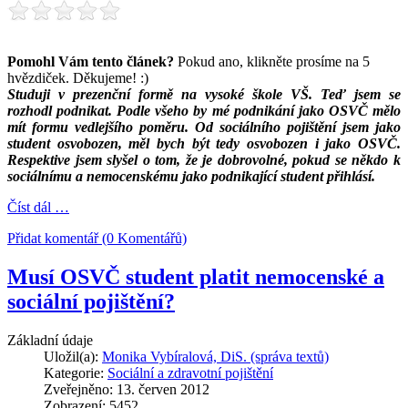
Pomohl Vám tento článek?
Pokud ano, klikněte prosíme na 5
hvězdiček. Děkujeme! :)
Studuji v prezenční formě na vysoké škole VŠ. Teď jsem se
rozhodl podnikat. Podle všeho by mé podnikání jako OSVČ mělo
mít formu vedlejšího poměru. Od sociálního pojištění jsem jako
student osvobozen, měl bych být tedy osvobozen i jako OSVČ.
Respektive jsem slyšel o tom, že je dobrovolné, pokud se někdo k
sociálnímu a nemocenskému jako podnikající student přihlásí.
Číst dál …
Přidat komentář (0 Komentářů)
Musí OSVČ student platit nemocenské a
sociální pojištění?
Základní údaje
Uložil(a):
Monika Vybíralová, DiS. (správa textů)
Kategorie:
Sociální a zdravotní pojištění
Zveřejněno: 13. červen 2012
Zobrazení: 5452