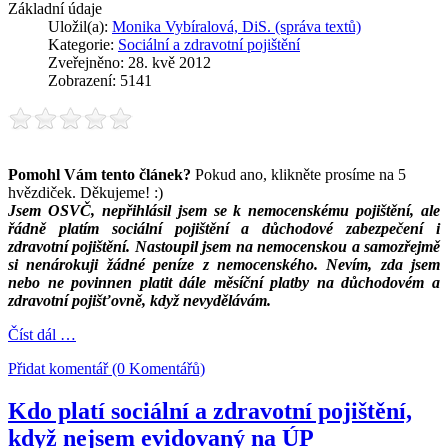
Základní údaje
Uložil(a):
Monika Vybíralová, DiS. (správa textů)
Kategorie:
Sociální a zdravotní pojištění
Zveřejněno: 28. kvě 2012
Zobrazení: 5141
Pomohl Vám tento článek?
Pokud ano, klikněte prosíme na 5
hvězdiček. Děkujeme! :)
Jsem OSVČ, nepřihlásil jsem se k nemocenskému pojištění, ale
řádně platím sociální pojištění a důchodové zabezpečení i
zdravotní pojištění. Nastoupil jsem na nemocenskou a samozřejmě
si nenárokuji žádné peníze z nemocenského. Nevím, zda jsem
nebo ne povinnen platit dále měsíční platby na důchodovém a
zdravotní pojišťovně, když nevydělávám.
Číst dál …
Přidat komentář (0 Komentářů)
Kdo platí sociální a zdravotní pojištění,
když nejsem evidovaný na ÚP