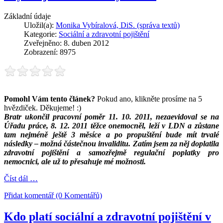
Základní údaje
Uložil(a):
Monika Vybíralová, DiS. (správa textů)
Kategorie:
Sociální a zdravotní pojištění
Zveřejněno: 8. duben 2012
Zobrazení: 8975
Pomohl Vám tento článek?
Pokud ano, klikněte prosíme na 5
hvězdiček. Děkujeme! :)
Bratr ukončil pracovní poměr 11. 10. 2011, nezaevidoval se na
Úřadu práce, 8. 12. 2011 těžce onemocněl, leží v LDN a zůstane
tam nejméně ještě 3 měsíce a po propuštění bude mít trvalé
následky – možná částečnou invaliditu. Zatím jsem za něj doplatila
zdravotní pojištění a samozřejmě regulační poplatky pro
nemocnici, ale už to přesahuje mé možnosti.
Číst dál …
Přidat komentář (0 Komentářů)
Kdo platí sociální a zdravotní pojištění v