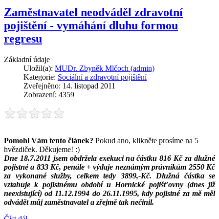
Zaměstnavatel neodváděl zdravotní
pojištění - vymáhání dluhu formou
regresu
Základní údaje
Uložil(a):
MUDr. Zbyněk Mlčoch (admin)
Kategorie:
Sociální a zdravotní pojištění
Zveřejněno: 14. listopad 2011
Zobrazení: 4359
Pomohl Vám tento článek?
Pokud ano, klikněte prosíme na 5
hvězdiček. Děkujeme! :)
Dne 18.7.2011 jsem obdržela exekuci na částku 816 Kč za dlužné
pojistné a 833 Kč, penále + výdaje neznámým právníkům 2550 Kč
za vykonané služby, celkem tedy 3899,-Kč. Dlužná částka se
vztahuje k pojistnému období u Hornické pojišťovny (dnes již
neexistující) od 11.12.1994 do 26.11.1995, kdy pojistné za mě měl
odvádět můj zaměstnavatel a zřejmě tak nečinil.
Číst dál …