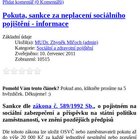
Přidat komentář (0 Komentářů)
Pokuta, sankce za neplacení sociálního
pojištění - informace
Základní údaje
Uložil(a):
MUDr. Zbyněk Mlčoch (admin)
Kategorie:
Sociální a zdravotní pojištění
Zveřejněno: 10. červenec 2011
Zobrazení: 10515
Pomohl Vám tento článek?
Pokud ano, klikněte prosíme na 5
hvězdiček. Děkujeme! :)
Sankce dle
zákona č. 589/1992 Sb.
, o pojistném na
sociální zabezpečení a příspěvku na státní politiku
zaměstnanosti, ve znění pozdějších předpisů
Dle tohoto zákona lze uložit OSVČ nebo zaměstnavateli pokutu až
do výše 20 000 Kč za každé jednotlivé nesplnění nebo porušení