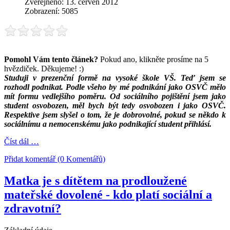
Zveřejněno: 13. červen 2012
Zobrazení: 5085
Pomohl Vám tento článek?
Pokud ano, klikněte prosíme na 5
hvězdiček. Děkujeme! :)
Studuji v prezenční formě na vysoké škole VŠ. Teď jsem se
rozhodl podnikat. Podle všeho by mé podnikání jako OSVČ mělo
mít formu vedlejšího poměru. Od sociálního pojištění jsem jako
student osvobozen, měl bych být tedy osvobozen i jako OSVČ.
Respektive jsem slyšel o tom, že je dobrovolné, pokud se někdo k
sociálnímu a nemocenskému jako podnikající student přihlásí.
Číst dál …
Přidat komentář (0 Komentářů)
Matka je s dítětem na prodloužené
mateřské dovolené - kdo platí sociální a
zdravotní?