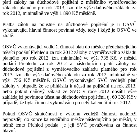
platí zálohy na důchodové pojištění z měsíčního vyměřovacího
základu platného pro rok 2013, tzn. dle výše daňového základu za
rok 2012, minimálně ve výši 1 890 Kč měsíčně.
Platba záloh na pojistné na důchodové pojištění je u OSVČ
vykonávající hlavní činnost povinná vždy, tedy i když je OSVČ ve
ztrátě.
OSVČ vykonávající vedlejší činnost platí do měsíce předcházejícího
měsíci podání Přehledu za rok 2012 zálohy z vyměřovacího základu
platného pro rok 2012, tzn. minimálně ve výši 735 Kč, v měsíci
podání Přehledu za rok 2012 a následujících platí zálohy na
důchodové pojištění z vyměřovacího základu platného pro rok
2013, tzn. dle výše daňového základu za rok 2012, minimálně ve
výši 756 Kč měsíčně. OSVČ vykonávající SVČ vedlejší platí
zálohy v případě, že se přihlásila k účasti na pojištění na rok 2013,
nebo pokud daňový základ ze SVČ v roce 2012 dosáhl výše
zakládající povinnou účast na důchodovém pojištění, tj. 60 328 Kč v
případě, že byla činnost vykonávána po celý kalendářní rok 2012.
Pokud OSVČ skutečnosti o výkonu vedlejší činnosti nedoloží
nejpozději do konce kalendářního měsíce následujícího po měsíci, v
němž tento Přehled podala, je její SVČ považována za činnost
hlavní.