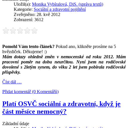
Uložil(a):
Monika Vybíralová, DiS. (správa textů)
Kategorie:
Sociální a zdravotní pojištění
Zveřejněno: 28. kvě 2012
Zobrazení: 3612
Pomohl Vám tento článek?
Pokud ano, klikněte prosíme na 5
hvězdiček. Děkujeme! :)
Mám dotazy ohledně změn v nemocenské od roku 2012. Mám
pracovní poměr na dobu neurčitou. Nyní jsem na rodičovské
dovolené s 2letým synem, do věku 2 let jsem pobírala rodičovské
příspěvky.
Číst dál …
Přidat komentář (0 Komentářů)
Platí OSVČ sociální a zdravotní, když je
část měsíce nemocný?
Základní údaje