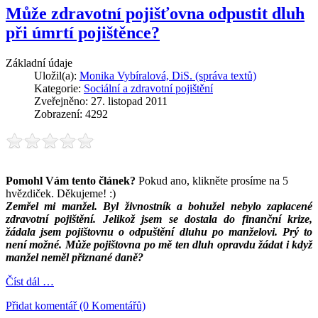
Může zdravotní pojišťovna odpustit dluh
při úmrtí pojištěnce?
Základní údaje
Uložil(a):
Monika Vybíralová, DiS. (správa textů)
Kategorie:
Sociální a zdravotní pojištění
Zveřejněno: 27. listopad 2011
Zobrazení: 4292
Pomohl Vám tento článek?
Pokud ano, klikněte prosíme na 5
hvězdiček. Děkujeme! :)
Zemřel mi manžel. Byl živnostník a bohužel nebylo zaplacené
zdravotní pojištění. Jelikož jsem se dostala do finanční krize,
žádala jsem pojištovnu o odpuštění dluhu po manželovi. Prý to
není možné. Může pojištovna po mě ten dluh opravdu žádat i když
manžel neměl přiznané daně?
Číst dál …
Přidat komentář (0 Komentářů)