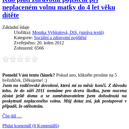
neplaceném volnu matky do 4 let věku
dítěte
Základní údaje
Uložil(a):
Monika Vybíralová, DiS. (správa textů)
Kategorie:
Sociální a zdravotní pojištění
Zveřejněno: 20. leden 2012
Zobrazení: 6566
Pomohl Vám tento článek?
Pokud ano, klikněte prosíme na 5
hvězdiček. Děkujeme! :)
Jsem na rodičovské dovolené, která mi za měsíc končí. Z důvodu
toho, že do září 2011 nemáme pro dceru školku, jsem nucena
zůstat ještě doma a se zaměstnavatelem jsem dohodnutá na
poskytnutí neplaceného volna. Můj dotaz zní, jak postupovat v
případě, že otěhotním.
Číst dál …
Přidat komentář (0 Komentářů)