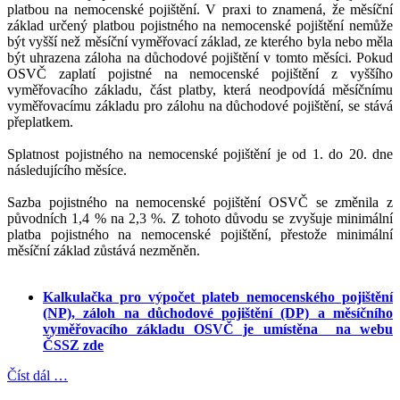
platbou na nemocenské pojištění. V praxi to znamená, že měsíční
základ určený platbou pojistného na nemocenské pojištění nemůže
být vyšší než měsíční vyměřovací základ, ze kterého byla nebo měla
být uhrazena záloha na důchodové pojištění v tomto měsíci. Pokud
OSVČ zaplatí pojistné na nemocenské pojištění z vyššího
vyměřovacího základu, část platby, která neodpovídá měsíčnímu
vyměřovacímu základu pro zálohu na důchodové pojištění, se stává
přeplatkem.
Splatnost pojistného na nemocenské pojištění je od 1. do 20. dne
následujícího měsíce.
Sazba pojistného na nemocenské pojištění OSVČ se změnila z
původních 1,4 % na 2,3 %. Z tohoto důvodu se zvyšuje minimální
platba pojistného na nemocenské pojištění, přestože minimální
měsíční základ zůstává nezměněn.
Kalkulačka pro výpočet plateb nemocenského pojištění
(NP), záloh na důchodové pojištění (DP) a měsíčního
vyměřovacího základu OSVČ je umístěna na webu
ČSSZ zde
Číst dál …