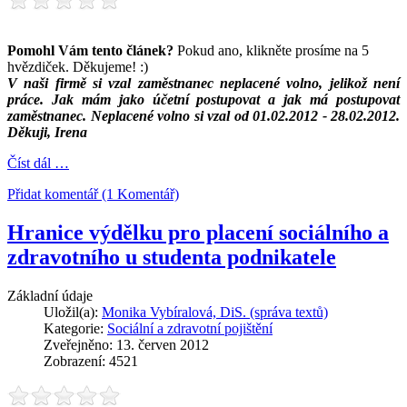
Pomohl Vám tento článek?
Pokud ano, klikněte prosíme na 5
hvězdiček. Děkujeme! :)
V naši firmě si vzal zaměstnanec neplacené volno, jelikož není
práce. Jak mám jako účetní postupovat a jak má postupovat
zaměstnanec. Neplacené volno si vzal od 01.02.2012 - 28.02.2012.
Děkuji, Irena
Číst dál …
Přidat komentář (1 Komentář)
Hranice výdělku pro placení sociálního a
zdravotního u studenta podnikatele
Základní údaje
Uložil(a):
Monika Vybíralová, DiS. (správa textů)
Kategorie:
Sociální a zdravotní pojištění
Zveřejněno: 13. červen 2012
Zobrazení: 4521