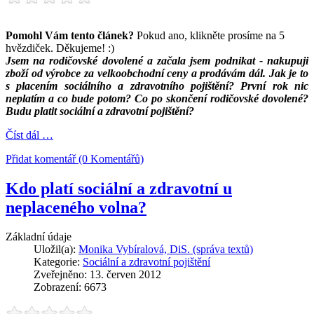
Pomohl Vám tento článek?
Pokud ano, klikněte prosíme na 5
hvězdiček. Děkujeme! :)
Jsem na rodičovské dovolené a začala jsem podnikat - nakupuji
zboží od výrobce za velkoobchodní ceny a prodávám dál. Jak je to
s placením sociálního a zdravotního pojištění? První rok nic
neplatím a co bude potom? Co po skončení rodičovské dovolené?
Budu platit sociální a zdravotní pojištění?
Číst dál …
Přidat komentář (0 Komentářů)
Kdo platí sociální a zdravotní u
neplaceného volna?
Základní údaje
Uložil(a):
Monika Vybíralová, DiS. (správa textů)
Kategorie:
Sociální a zdravotní pojištění
Zveřejněno: 13. červen 2012
Zobrazení: 6673