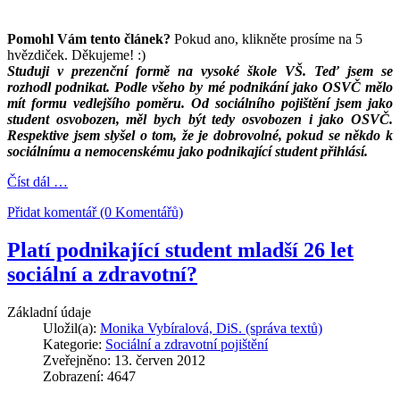
Pomohl Vám tento článek?
Pokud ano, klikněte prosíme na 5
hvězdiček. Děkujeme! :)
Studuji v prezenční formě na vysoké škole VŠ. Teď jsem se
rozhodl podnikat. Podle všeho by mé podnikání jako OSVČ mělo
mít formu vedlejšího poměru. Od sociálního pojištění jsem jako
student osvobozen, měl bych být tedy osvobozen i jako OSVČ.
Respektive jsem slyšel o tom, že je dobrovolné, pokud se někdo k
sociálnímu a nemocenskému jako podnikající student přihlásí.
Číst dál …
Přidat komentář (0 Komentářů)
Platí podnikající student mladší 26 let
sociální a zdravotní?
Základní údaje
Uložil(a):
Monika Vybíralová, DiS. (správa textů)
Kategorie:
Sociální a zdravotní pojištění
Zveřejněno: 13. červen 2012
Zobrazení: 4647