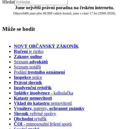
Hledat
Jsme největší právní poradna na českém internetu.
Odpověděli jsme přes 40.000 vašich dotazů, jsme s vámi 17 let (2009-2026).
Může se hodit
NOVÝ OBČANSKÝ ZÁKONÍK
Ručení
je riziko
Zákony online
Seznam
advokátů
Seznam notářů
Podání
trestního oznámení
Inspekce
práce
Právní slovník
Insolvenční
rejstřík
Splátky insolvence
- kalkulačka
Katastr nemovitostí
Vklad do katastru
nemovitostí
Vynálezy,
patenty
, ochranné známky
Slovník
veřejné správy
Obchodní
rejstřík
ČOI
- mimosoudní řešení sporů