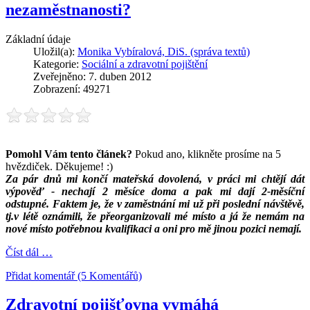
nezaměstnanosti?
Základní údaje
Uložil(a):
Monika Vybíralová, DiS. (správa textů)
Kategorie:
Sociální a zdravotní pojištění
Zveřejněno: 7. duben 2012
Zobrazení: 49271
Pomohl Vám tento článek?
Pokud ano, klikněte prosíme na 5
hvězdiček. Děkujeme! :)
Za pár dnů mi končí mateřská dovolená, v práci mi chtějí dát
výpověď - nechají 2 měsíce doma a pak mi dají 2-měsíční
odstupné. Faktem je, že v zaměstnání mi už při poslední návštěvě,
tj.v létě oznámili, že přeorganizovali mé místo a já že nemám na
nové místo potřebnou kvalifikaci a oni pro mě jinou pozici nemají.
Číst dál …
Přidat komentář (5 Komentářů)
Zdravotní pojišťovna vymáhá