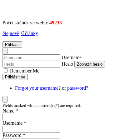
Počet stránek ve webu:
49233
Nejnovější články
Přihlásit
Username
Heslo
Zobrazit heslo
Remember Me
Přihlásit se
Forgot your username?
or
password?
Fields marked with an asterisk (*) are required.
Name *
Username *
Password *