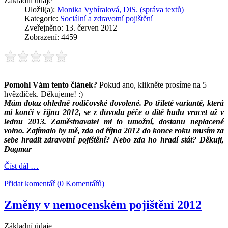
Základní údaje
Uložil(a):
Monika Vybíralová, DiS. (správa textů)
Kategorie:
Sociální a zdravotní pojištění
Zveřejněno: 13. červen 2012
Zobrazení: 4459
Pomohl Vám tento článek?
Pokud ano, klikněte prosíme na 5
hvězdiček. Děkujeme! :)
Mám dotaz ohledně rodičovské dovolené. Po tříleté variantě, která
mi končí v říjnu 2012, se z důvodu péče o dítě budu vracet až v
lednu 2013. Zaměstnavatel mi to umožní, dostanu neplacené
volno. Zajímalo by mě, zda od října 2012 do konce roku musím za
sebe hradit zdravotní pojištění? Nebo zda ho hradí stát? Děkuji,
Dagmar
Číst dál …
Přidat komentář (0 Komentářů)
Změny v nemocenském pojištění 2012
Základní údaje