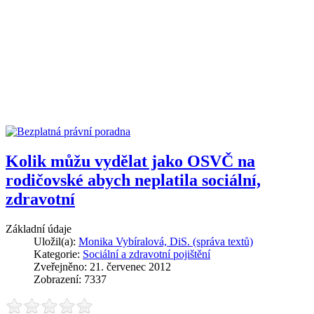
Kolik můžu vydělat jako OSVČ na
rodičovské abych neplatila sociální,
zdravotní
Základní údaje
Uložil(a):
Monika Vybíralová, DiS. (správa textů)
Kategorie:
Sociální a zdravotní pojištění
Zveřejněno: 21. červenec 2012
Zobrazení: 7337