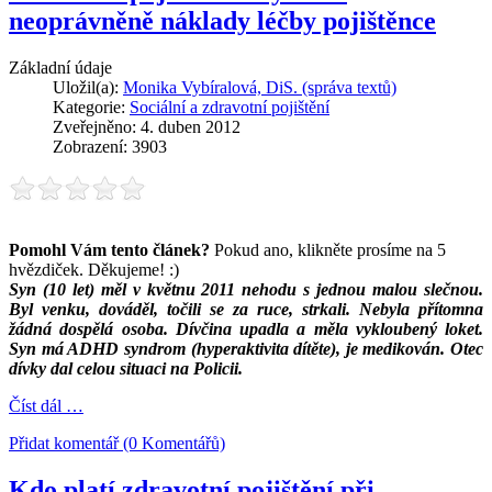
neoprávněně náklady léčby pojištěnce
Základní údaje
Uložil(a):
Monika Vybíralová, DiS. (správa textů)
Kategorie:
Sociální a zdravotní pojištění
Zveřejněno: 4. duben 2012
Zobrazení: 3903
Pomohl Vám tento článek?
Pokud ano, klikněte prosíme na 5
hvězdiček. Děkujeme! :)
Syn (10 let) měl v květnu 2011 nehodu s jednou malou slečnou.
Byl venku, dováděl, točili se za ruce, strkali. Nebyla přítomna
žádná dospělá osoba. Dívčina upadla a měla vykloubený loket.
Syn má ADHD syndrom (hyperaktivita dítěte), je medikován. Otec
dívky dal celou situaci na Policii.
Číst dál …
Přidat komentář (0 Komentářů)
Kdo platí zdravotní pojištění při