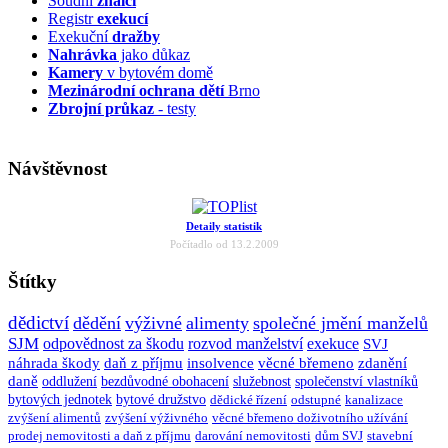
Soudní
znalci
Registr
exekucí
Exekuční
dražby
Nahrávka
jako důkaz
Kamery
v bytovém domě
Mezinárodní ochrana dětí
Brno
Zbrojní průkaz
- testy
Návštěvnost
Detaily statistik
Počítadlo od 13.2.2009
Štítky
dědictví
dědění
výživné
alimenty
společné jmění manželů
SJM
odpovědnost za škodu
rozvod manželství
exekuce
SVJ
náhrada škody
daň z příjmu
insolvence
věcné břemeno
zdanění
daně
oddlužení
bezdůvodné obohacení
služebnost
společenství vlastníků
bytových jednotek
bytové družstvo
dědické řízení
odstupné
kanalizace
zvýšení alimentů
zvýšení výživného
věcné břemeno doživotního užívání
prodej nemovitosti a daň z příjmu
darování nemovitosti
dům SVJ
stavební