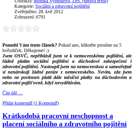
Uložil(a):
Monika Vybíralová, DiS. (správa textů)
Kategorie:
Sociální a zdravotní pojištění
Zveřejněno: 28. kvě 2012
Zobrazení: 6791
Pomohl Vám tento článek?
Pokud ano, klikněte prosíme na 5
hvězdiček. Děkujeme! :)
Jsem OSVČ, nepřihlásil jsem se k nemocenskému pojištění, ale
řádně platím sociální pojištění a důchodové zabezpečení i
zdravotní pojištění. Nastoupil jsem na nemocenskou a samozřejmě
si nenárokuji žádné peníze z nemocenského. Nevím, zda jsem
nebo ne povinnen platit dále měsíční platby na důchodovém a
zdravotní pojišťovně, když nevydělávám.
Číst dál …
Přidat komentář (1 Komentář)
Krátkodobá pracovní neschopnost a
placení sociálního a zdravotního pojitění