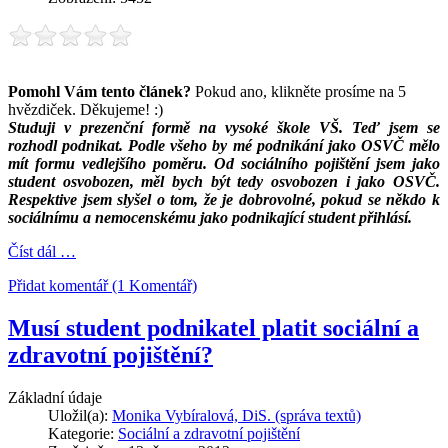
Pomohl Vám tento článek?
Pokud ano, klikněte prosíme na 5
hvězdiček. Děkujeme! :)
Studuji v prezenční formě na vysoké škole VŠ. Teď jsem se
rozhodl podnikat. Podle všeho by mé podnikání jako OSVČ mělo
mít formu vedlejšího poměru. Od sociálního pojištění jsem jako
student osvobozen, měl bych být tedy osvobozen i jako OSVČ.
Respektive jsem slyšel o tom, že je dobrovolné, pokud se někdo k
sociálnímu a nemocenskému jako podnikající student přihlásí.
Číst dál …
Přidat komentář (1 Komentář)
Musí student podnikatel platit sociální a
zdravotní pojištění?
Základní údaje
Uložil(a):
Monika Vybíralová, DiS. (správa textů)
Kategorie:
Sociální a zdravotní pojištění