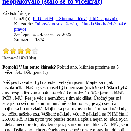
neopakovalo (stalo se to vícekrát)
Základní údaje
Uložil(a):
PhDr. et Mgr. Simona Ulčová, PhD. - právník
Kategorie:
Odpovědnost za škodu, náhrada škody (občanské
právo)
Zveřejněno: 24. červenec 2025
Zobrazení: 1874
Hodnocení 4.00 (1 hlas)
Pomohl Vám tento článek?
Pokud ano, klikněte prosíme na 5
hvězdiček. Děkujeme! :)
Náš pes Kavalier byl napaden velkým psem. Majitelka nijak
nezakročila. Náš pejsek musel být operován (roztržené bříško) byl 4
dny hospitalizován a pak následně kontrolován. Vše jsem nahlásila
PČR i MÚ. Pes je věc a nemůžou s tím nic dělat. Útočný pes má
zde již na svědomí smrt minimálně jednoho psa, je agresivní a
majitelka ho nezvládá. Majitelka psa rovněž odmítá uhradit náklady
za léčbu našeho psa. Veškeré náklady včetně nákladů na PHM činní
25.000 Kč. Ráda bych tyto peníze dostala zpět a nejen to, ráda bych
udělala něco pro to, aby tento pes již nikomu neublížil. Na MÚ jsem
to nahlásila jako nebezpečného psa, jehož se zde opravdu lidé bojí,