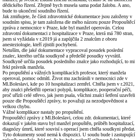
dědického řízení. Zřejmě bych musela sama podat žalobu. A ano,
bude to ukončení soudního řízení.
Jak zmiňujete, že části zdravotnické dokumentace jsou založeny v
soudním spisu, je tam založena dle mého názoru pouze Propouštěcí
zpráva z nemocnice v Praze, kde byl manžel operován. Celou
zdravotní dokumentaci z hospitalizace v Praze, která má 780 stran,
jsem si vyžádala v r.2019 já a zapůjčila 2 znalcům z oboru
anesteziologie, kteří zjistili pochybení.
Netuším, dle jaké dokumentace vypracoval posudek poslední
znalec, kterého určila soudkyně a předešlé posudky vyvrátil.
Soudkyně určila posudek posledního znalce jako rozhodující, to mi
řekl právník manžela.
Po propuštění a vážných komplikacích profesor, který manžela
operoval, pomoc odmítl. Život mu zachránili v nemocnici zde v
Ml.Boleslavi, kde po 10 hospitalizaci zemřel. Chtěla jsem v r.2021,
aby znalci přešetřili operaci polypů, komplikace, pooperační péči,
proč uřízli celé střevo, jak jsem psala, všichni znalci šetření uzavřeli
pouze dle Propouštěcí zprávy, to považuji za nezodpovědnost a
velkou chybu.
Vážné komplikace nastaly po propuštění.
Propouštěcí zprávy z Ml.Boleslavi, celou zdr. dokumentaci, které
dokazují v jakém stavu byl manžel propuštěn, průběh hospitalizací,
diagnózy úmrtí, které souvisí s operací jsem chtěla soudkyni předat.
Tyto dokumenty soud nemá k dispozici. U soudu bude i zastupující