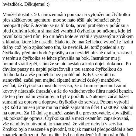
hvězdiček. Děkujeme! :)
Manžel dostal k 50. narozeninám poukaz na vytouženou čtyřkolku
přes zážitkovou agenturu, moc se nato těšil, ale bohužel závěr
nedopadl pěkně. Jezdilo se na tři kola, první proběhlo v pořádku a
před druhým kolem si manžel vyměnil čtyřkolku po někom, kdo jel
první kolo před ním. Po druhém kole se vrátil s vysazeným zrcátkem
z kloubu, které jde nasadit. Stalo to, že manžel lehce vybočil z jízdní
dráhy což bylo způsobeno tím, že neviděl. Jel totiž poslední a ty
čtyřkolky předním hodně prášily a on neviděl přesně dráhu, zastavil
v terénu a čtyřkolka se lehce převalila na bok. Instruktor mu ji
pomohl vrátit zpět, s tím že se nic nestalo a kolo dojeli dokonce. Po
chvilce pauzy na napití pokračovali s tou samou čtyřkolkou do
třetího kola a vše proběhlo bez problémů. Když se vrátili na
stanoviště, začal pan majitel (špatně mluvící česky) manželovi
vyčítat, že čtyřkolka musí do servisu, že o 1mm se posunul zadní
kovový nárazník (hrazda), a že do vzduchového filtru natekl benzín,
ale ten před námi vyšroubyl a byl v pořádku. Nakonec začal házet
sumami za opravu a dopravu čtyřkolky do servisu. Potom vytvořil
QR kód a museli jsme mu na místě zaplatit na účet 15.000Kč zálohu
na opravu. Za 10 dní se manžel zastavil u provozovatele, aby zjistil,
jak pokračuje oprava. Čtyřkolka stála mezi ostatními zaparkovaná,
vše na ní bylo původní, to znamená, že vůbec nebyla v servisu.
Zrcátko bylo nasazené a původní, tak jak manžel předpokládal a bez
známek poškození. Pan majitel byl na dovolené (přitom nám říkal,