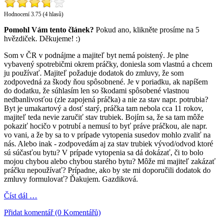
Hodnocení 3.75 (4 hlasů)
Pomohl Vám tento článek?
Pokud ano, klikněte prosíme na 5
hvězdiček. Děkujeme! :)
Som v ČR v podnájme a majiteľ byt nemá poistený. Je plne
vybavený spotrebičmi okrem práčky, doniesla som vlastnú a chcem
ju používať. Majiteľ požaduje dodatok do zmluvy, že som
zodpovedná za škody ňou spôsobnené. Je v poriadku, ak napíšem
do dodatku, že súhlasím len so škodami spôsobené vlastnou
nedbanlivosťou (zle zapojená práčka) a nie za stav napr. potrubia?
Byt je umakartový a dosť starý, práčka tam nebola cca 11 rokov,
majiteľ teda nevie zaručiť stav trubiek. Bojím sa, že sa tam môže
pokaziť hocičo v potrubí a nemusí to byť práve práčkou, ale napr.
vo vani, a že by sa to v prípade vytopenia susedov mohlo zvaliť na
nás. Alebo inak - zodpovedám aj za stav trubiek vývod/odvod ktoré
sú súčasťou bytu? V prípade vytopenia sa dá dokázať, či to bolo
mojou chybou alebo chybou starého bytu? Môže mi majiteľ zakázať
práčku nepoužívať? Prípadne, ako by ste mi doporučili dodatok do
zmluvy formulovať? Ďakujem. Gazdiková.
Číst dál …
Přidat komentář (0 Komentářů)