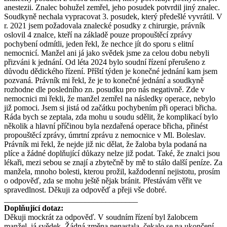
anestezii. Znalec bohužel zemřel, jeho posudek potvrdil jiný znalec.
Soudkyně nechala vypracovat 3. posudek, který předešlé vyvrátil. V
r. 2021 jsem požadovala znalecké posudky z chirurgie, právník
oslovil 4 znalce, kteří na základě pouze propouštěcí zprávy
pochybení odmítli, jeden řekl, že nechce jít do sporu s elitní
nemocnicí. Manžel ani já jako svědek jsme za celou dobu nebyli
přizváni k jednání. Od léta 2024 bylo soudní řízení přerušeno z
důvodu dědického řízení. Příští týden je konečné jednání kam jsem
pozvaná. Právník mi řekl, že je to konečné jednání a soudkyně
rozhodne dle posledního zn. posudku pro nás negativně. Zde v
nemocnici mi řekli, že manžel zemřel na následky operace, nebylo
již pomoci. Jsem si jistá od začátku pochybením při operaci břicha.
Ráda bych se zeptala, zda mohu u soudu sdělit, že komplikací bylo
několik a hlavní příčinou byla nezdařená operace břicha, přinést
propouštěcí zprávy, úmrtní zprávu z nemocnice v Ml. Boleslav.
Právník mi řekl, že nejde již nic dělat, že žaloba byla podaná na
plíce a žádné doplňující důkazy nelze již podat. Také, že znalci jsou
lékaři, mezi sebou se znají a zbytečně by mě to stálo další peníze. Za
manžela, mnoho bolesti, kterou prožil, každodenní nejistotu, prosím
o odpověď, zda se mohu ještě nějak bránit. Přestávám věřit ve
spravedlnost. Děkuji za odpověď a přeji vše dobré.
_________________________________
Doplňující dotaz:
Děkuji mockrát za odpověď. V soudním řízení byl žalobcem
manžel, já svědek. Žádná změna nenastala, čekalo se na ukončení