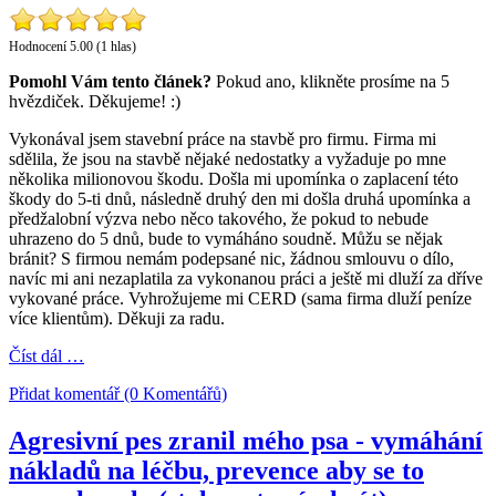
Hodnocení 5.00 (1 hlas)
Pomohl Vám tento článek?
Pokud ano, klikněte prosíme na 5
hvězdiček. Děkujeme! :)
Vykonával jsem stavební práce na stavbě pro firmu. Firma mi
sdělila, že jsou na stavbě nějaké nedostatky a vyžaduje po mne
několika milionovou škodu. Došla mi upomínka o zaplacení této
škody do 5-ti dnů, následně druhý den mi došla druhá upomínka a
předžalobní výzva nebo něco takového, že pokud to nebude
uhrazeno do 5 dnů, bude to vymáháno soudně. Můžu se nějak
bránit? S firmou nemám podepsané nic, žádnou smlouvu o dílo,
navíc mi ani nezaplatila za vykonanou práci a ještě mi dluží za dříve
vykované práce. Vyhrožujeme mi CERD (sama firma dluží peníze
více klientům). Děkuji za radu.
Číst dál …
Přidat komentář (0 Komentářů)
Agresivní pes zranil mého psa - vymáhání
nákladů na léčbu, prevence aby se to