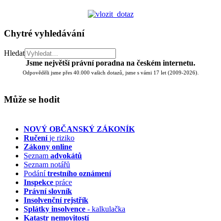
Chytré vyhledávání
Hledat
Jsme největší právní poradna na českém internetu.
Odpověděli jsme přes 40.000 vašich dotazů, jsme s vámi 17 let (2009-2026).
Může se hodit
NOVÝ OBČANSKÝ ZÁKONÍK
Ručení
je riziko
Zákony online
Seznam
advokátů
Seznam notářů
Podání
trestního oznámení
Inspekce
práce
Právní slovník
Insolvenční
rejstřík
Splátky insolvence
- kalkulačka
Katastr nemovitostí