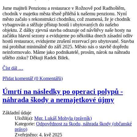
Jsme majiteli Penzionu a restaurace v Rožnově pod Radhoštěm,
chodník v majetku města těsně přiléhá k našemu penzionu. Nyní
město začalo s rekonstrukci chodníku, což znamená, že je chodník
vybagrován a stěžuje přístup hostů i ubytovaných do našeho
objektu. Z dálky zjevná stavba odrazuje od návštěvy naše hosty na
začátku hlavní sezony a evidujeme po několika dnech zásadní odliv
hostů restaurace, evidujeme zrušení rezervací pro ubytované. Stavba
má probíhat minimálně do září 2025. Město nás o stavbě dopředu
neinformovalo. Máme jako podnikatelé, prosím, nárok na náhradu
ušlého zisku? Děkuji Radek Bilek.
Číst dál …
Přidat komentář (0 Komentářů)
Úmrtí na následky po operaci polypů -
náhrada škody a nemajetkové újmy
Základní údaje
Uložil(a):
Mgr. Lukáš Mohyla (právník)
Kategorie:
Odpovědnost za škodu, náhrada škody (občanské
právo)
Zveřejněno: 4. kvě 2025