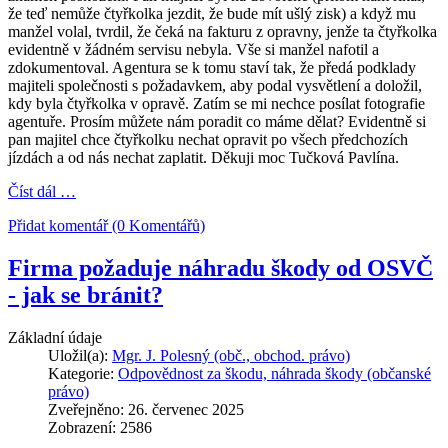
že teď nemůže čtyřkolka jezdit, že bude mít ušlý zisk) a když mu
manžel volal, tvrdil, že čeká na fakturu z opravny, jenže ta čtyřkolka
evidentně v žádném servisu nebyla. Vše si manžel nafotil a
zdokumentoval. Agentura se k tomu staví tak, že předá podklady
majiteli společnosti s požadavkem, aby podal vysvětlení a doložil,
kdy byla čtyřkolka v opravě. Zatím se mi nechce posílat fotografie
agentuře. Prosím můžete nám poradit co máme dělat? Evidentně si
pan majitel chce čtyřkolku nechat opravit po všech předchozích
jízdách a od nás nechat zaplatit. Děkuji moc Tučková Pavlína.
Číst dál …
Přidat komentář (0 Komentářů)
Firma požaduje náhradu škody od OSVČ
- jak se bránit?
Základní údaje
Uložil(a):
Mgr. J. Polesný (obč., obchod. právo)
Kategorie:
Odpovědnost za škodu, náhrada škody (občanské
právo)
Zveřejněno: 26. červenec 2025
Zobrazení: 2586