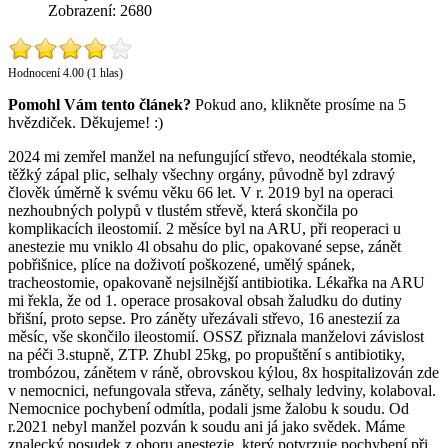
Zobrazení: 2680
Hodnocení 4.00 (1 hlas)
Pomohl Vám tento článek?
Pokud ano, klikněte prosíme na 5
hvězdiček. Děkujeme! :)
2024 mi zemřel manžel na nefungující střevo, neodtékala stomie,
těžký zápal plic, selhaly všechny orgány, původně byl zdravý
člověk úměrně k svému věku 66 let. V r. 2019 byl na operaci
nezhoubných polypů v tlustém střevě, která skončila po
komplikacích ileostomií. 2 měsíce byl na ARU, při reoperaci u
anestezie mu vniklo 4l obsahu do plic, opakované sepse, zánět
pobřišnice, plíce na doživotí poškozené, umělý spánek,
tracheostomie, opakovaně nejsilnější antibiotika. Lékařka na ARU
mi řekla, že od 1. operace prosakoval obsah žaludku do dutiny
břišní, proto sepse. Pro záněty uřezávali střevo, 16 anestezií za
měsíc, vše skončilo ileostomií. OSSZ přiznala manželovi závislost
na péči 3.stupně, ZTP. Zhubl 25kg, po propuštění s antibiotiky,
trombózou, zánětem v ráně, obrovskou kýlou, 8x hospitalizován zde
v nemocnici, nefungovala střeva, záněty, selhaly ledviny, kolaboval.
Nemocnice pochybení odmítla, podali jsme žalobu k soudu. Od
r.2021 nebyl manžel pozván k soudu ani já jako svědek. Máme
znalecký posudek z oboru anestezie, který potvrzuje pochybení při