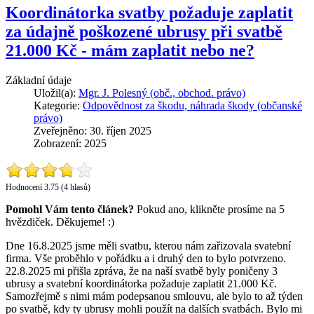
Koordinátorka svatby požaduje zaplatit
za údajně poškozené ubrusy při svatbě
21.000 Kč - mám zaplatit nebo ne?
Základní údaje
Uložil(a):
Mgr. J. Polesný (obč., obchod. právo)
Kategorie:
Odpovědnost za škodu, náhrada škody (občanské
právo)
Zveřejněno: 30. říjen 2025
Zobrazení: 2025
Hodnocení 3.75 (4 hlasů)
Pomohl Vám tento článek?
Pokud ano, klikněte prosíme na 5
hvězdiček. Děkujeme! :)
Dne 16.8.2025 jsme měli svatbu, kterou nám zařizovala svatební
firma. Vše proběhlo v pořádku a i druhý den to bylo potvrzeno.
22.8.2025 mi přišla zpráva, že na naší svatbě byly poničeny 3
ubrusy a svatební koordinátorka požaduje zaplatit 21.000 Kč.
Samozřejmě s nimi mám podepsanou smlouvu, ale bylo to až týden
po svatbě, kdy ty ubrusy mohli použít na dalších svatbách. Bylo mi