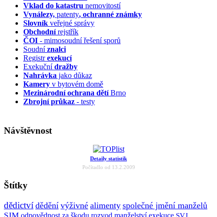
Vklad do katastru
nemovitostí
Vynálezy,
patenty
, ochranné známky
Slovník
veřejné správy
Obchodní
rejstřík
ČOI
- mimosoudní řešení sporů
Soudní
znalci
Registr
exekucí
Exekuční
dražby
Nahrávka
jako důkaz
Kamery
v bytovém domě
Mezinárodní ochrana dětí
Brno
Zbrojní průkaz
- testy
Návštěvnost
Detaily statistik
Počítadlo od 13.2.2009
Štítky
dědictví
dědění
výživné
alimenty
společné jmění manželů
SJM
odpovědnost za škodu
rozvod manželství
exekuce
SVJ