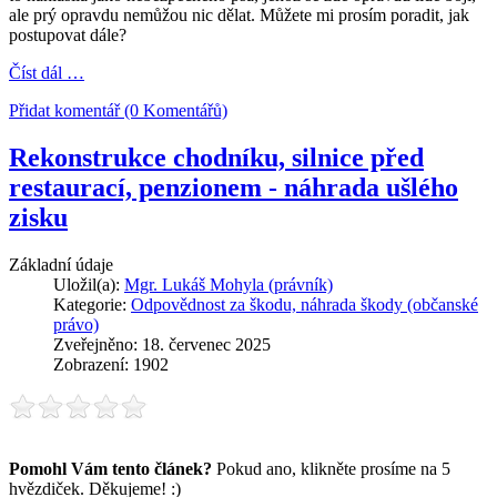
ale prý opravdu nemůžou nic dělat. Můžete mi prosím poradit, jak
postupovat dále?
Číst dál …
Přidat komentář (0 Komentářů)
Rekonstrukce chodníku, silnice před
restaurací, penzionem - náhrada ušlého
zisku
Základní údaje
Uložil(a):
Mgr. Lukáš Mohyla (právník)
Kategorie:
Odpovědnost za škodu, náhrada škody (občanské
právo)
Zveřejněno: 18. červenec 2025
Zobrazení: 1902
Pomohl Vám tento článek?
Pokud ano, klikněte prosíme na 5
hvězdiček. Děkujeme! :)