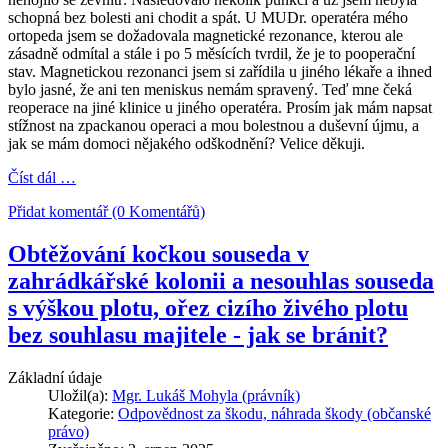
schopná bez bolesti ani chodit a spát. U MUDr. operatéra mého
ortopeda jsem se dožadovala magnetické rezonance, kterou ale
zásadně odmítal a stále i po 5 měsících tvrdil, že je to pooperační
stav. Magnetickou rezonanci jsem si zařídila u jiného lékaře a ihned
bylo jasné, že ani ten meniskus nemám spravený. Teď mne čeká
reoperace na jiné klinice u jiného operatéra. Prosím jak mám napsat
stížnost na zpackanou operaci a mou bolestnou a duševní újmu, a
jak se mám domoci nějakého odškodnění? Velice děkuji.
Číst dál …
Přidat komentář (0 Komentářů)
Obtěžování kočkou souseda v
zahrádkářské kolonii a nesouhlas souseda
s výškou plotu, ořez cizího živého plotu
bez souhlasu majitele - jak se bránit?
Základní údaje
Uložil(a):
Mgr. Lukáš Mohyla (právník)
Kategorie:
Odpovědnost za škodu, náhrada škody (občanské
právo)