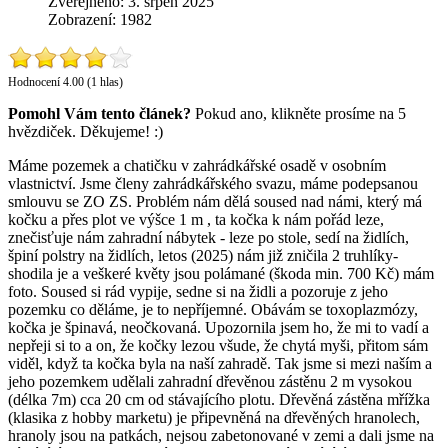
Zveřejněno: 3. srpen 2025
Zobrazení: 1982
Hodnocení 4.00 (1 hlas)
Pomohl Vám tento článek?
Pokud ano, klikněte prosíme na 5
hvězdiček. Děkujeme! :)
Máme pozemek a chatičku v zahrádkářské osadě v osobním
vlastnictví. Jsme členy zahrádkářského svazu, máme podepsanou
smlouvu se ZO ZS. Problém nám dělá soused nad námi, který má
kočku a přes plot ve výšce 1 m , ta kočka k nám pořád leze,
znečisťuje nám zahradní nábytek - leze po stole, sedí na židlích,
špiní polstry na židlích, letos (2025) nám již zničila 2 truhlíky-
shodila je a veškeré květy jsou polámané (škoda min. 700 Kč) mám
foto. Soused si rád vypije, sedne si na židli a pozoruje z jeho
pozemku co děláme, je to nepříjemné. Obávám se toxoplazmózy,
kočka je špinavá, neočkovaná. Upozornila jsem ho, že mi to vadí a
nepřeji si to a on, že kočky lezou všude, že chytá myši, přitom sám
viděl, když ta kočka byla na naší zahradě. Tak jsme si mezi naším a
jeho pozemkem udělali zahradní dřevěnou zástěnu 2 m vysokou
(délka 7m) cca 20 cm od stávajícího plotu. Dřevěná zástěna mřížka
(klasika z hobby marketu) je připevněná na dřevěných hranolech,
hranoly jsou na patkách, nejsou zabetonované v zemi a dali jsme na