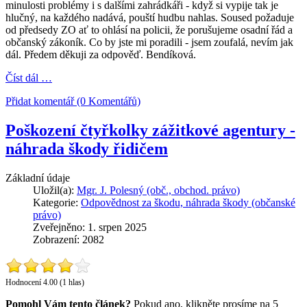
minulosti problémy i s dalšími zahrádkáři - když si vypije tak je
hlučný, na každého nadává, pouští hudbu nahlas. Soused požaduje
od předsedy ZO ať to ohlásí na policii, že porušujeme osadní řád a
občanský zákoník. Co by jste mi poradili - jsem zoufalá, nevím jak
dál. Předem děkuji za odpověď. Bendíková.
Číst dál …
Přidat komentář (0 Komentářů)
Poškození čtyřkolky zážitkové agentury -
náhrada škody řidičem
Základní údaje
Uložil(a):
Mgr. J. Polesný (obč., obchod. právo)
Kategorie:
Odpovědnost za škodu, náhrada škody (občanské
právo)
Zveřejněno: 1. srpen 2025
Zobrazení: 2082
Hodnocení 4.00 (1 hlas)
Pomohl Vám tento článek?
Pokud ano, klikněte prosíme na 5