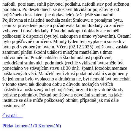
nafotili, poté sami strhli plovoucí podlahu, nafotili stav pod strženou
podlahou. Po deseti dnech se dostavil likvidátor pojišťovny od
pojištěného instalatéra (ne dodavatele). Vše ještě sám nafotil.
Pojišťovna si následně nechala zaslat Smlouvu o pronájmu bytu,
cenu za provedené práce a požadovala kupní doklady za zničené
vybavení i nové doklady. Původní nákupní doklady ale neměli
poškození k dispozici (byt byl zakoupen s tímto vybavením). Ostatní
bylo pojišťovně doručeno. Minulý týden byli vyplaceni sousedi v
bytu pod vytopeným bytem. Včera (02.12.2025) pojišťovna zaslala
zamítnutí plnění škodní události mladým manželům s tímto
odůvodněním: Pozdě nahlášená škodní událost pojišťovně,
nedodržení smluvních podmínek (rychlé vyklizení bytu-mělo být
ponecháno ve stávajícím stavu až 30 dní), špatná fotodokumentace
poškozených věcí. Manželé nyní zkusí podat odvolání s argumenty
že jednomu bylo vyplaceno a druhému ne, byt nemohl být ponechán
v tomto stavu tak dlouhou dobu z důvodu možných větších
následků a poškozený nebyl pojištěný, neznal tedy v době škody
pojistné podmínky. Pokud pojišťovna odvolání zamítne, na jaké
instituce se dále může poškozený obrátit, případně jak má dále
postupovat?
Číst dál …
Přidat komentář (0 Komentářů)