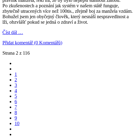
právník manžela, řekl mi, že by bylo nejlepší stáhnout žalobu.
Po zkušenostech a poznání jak systém v našem státě funguje,
zbytečně utracených více než 100tis., zřejmě boj za manžela vzdám.
Bohužel jsem jen obyčejný člověk, který nesnáší nespravedlnost a
lži, obzvlášť pokud se jedná o zdraví a život.
Číst dál …
Přidat komentář (0 Komentářů)
Strana 2 z 116
1
2
3
4
5
6
7
8
9
10