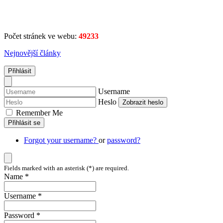
Počet stránek ve webu:
49233
Nejnovější články
Přihlásit
Username
Heslo
Zobrazit heslo
Remember Me
Přihlásit se
Forgot your username?
or
password?
Fields marked with an asterisk (*) are required.
Name *
Username *
Password *