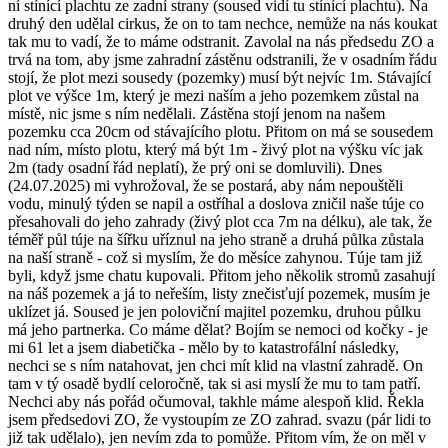
ní stínící plachtu ze zadní strany (soused vidí tu stínící plachtu). Na
druhý den udělal cirkus, že on to tam nechce, nemůže na nás koukat
tak mu to vadí, že to máme odstranit. Zavolal na nás předsedu ZO a
trvá na tom, aby jsme zahradní zástěnu odstranili, že v osadním řádu
stojí, že plot mezi sousedy (pozemky) musí být nejvíc 1m. Stávající
plot ve výšce 1m, který je mezi naším a jeho pozemkem zůstal na
místě, nic jsme s ním nedělali. Zástěna stojí jenom na našem
pozemku cca 20cm od stávajícího plotu. Přitom on má se sousedem
nad ním, místo plotu, který má být 1m - živý plot na výšku víc jak
2m (tady osadní řád neplatí), že prý oni se domluvili). Dnes
(24.07.2025) mi vyhrožoval, že se postará, aby nám nepouštěli
vodu, minulý týden se napil a ostříhal a doslova zničil naše túje co
přesahovali do jeho zahrady (živý plot cca 7m na délku), ale tak, že
téměř půl túje na šířku uříznul na jeho straně a druhá půlka zůstala
na naší straně - což si myslím, že do měsíce zahynou. Túje tam již
byli, když jsme chatu kupovali. Přitom jeho několik stromů zasahují
na náš pozemek a já to neřeším, listy znečisťují pozemek, musím je
uklízet já. Soused je jen poloviční majitel pozemku, druhou půlku
má jeho partnerka. Co máme dělat? Bojím se nemoci od kočky - je
mi 61 let a jsem diabetička - mělo by to katastrofální následky,
nechci se s ním natahovat, jen chci mít klid na vlastní zahradě. On
tam v tý osadě bydlí celoročně, tak si asi myslí že mu to tam patří.
Nechci aby nás pořád očumoval, takhle máme alespoň klid. Řekla
jsem předsedovi ZO, že vystoupím ze ZO zahrad. svazu (pár lidi to
již tak udělalo), jen nevím zda to pomůže. Přitom vím, že on měl v