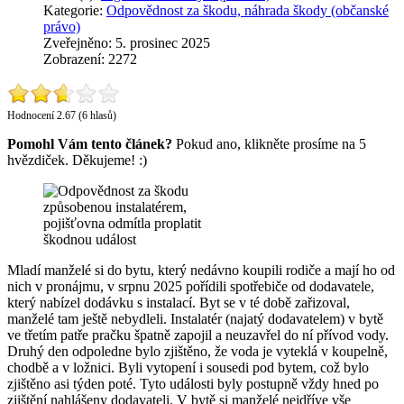
Kategorie:
Odpovědnost za škodu, náhrada škody (občanské
právo)
Zveřejněno: 5. prosinec 2025
Zobrazení: 2272
Hodnocení 2.67 (6 hlasů)
Pomohl Vám tento článek?
Pokud ano, klikněte prosíme na 5
hvězdiček. Děkujeme! :)
Mladí manželé si do bytu, který nedávno koupili rodiče a mají ho od
nich v pronájmu, v srpnu 2025 pořídili spotřebiče od dodavatele,
který nabízel dodávku s instalací. Byt se v té době zařizoval,
manželé tam ještě nebydleli. Instalatér (najatý dodavatelem) v bytě
ve třetím patře pračku špatně zapojil a neuzavřel do ní přívod vody.
Druhý den odpoledne bylo zjištěno, že voda je vyteklá v koupelně,
chodbě a v ložnici. Byli vytopení i sousedi pod bytem, což bylo
zjištěno asi týden poté. Tyto události byly postupně vždy hned po
zjištění nahlášeny dodavateli. V bytě si manželé nejdříve vše