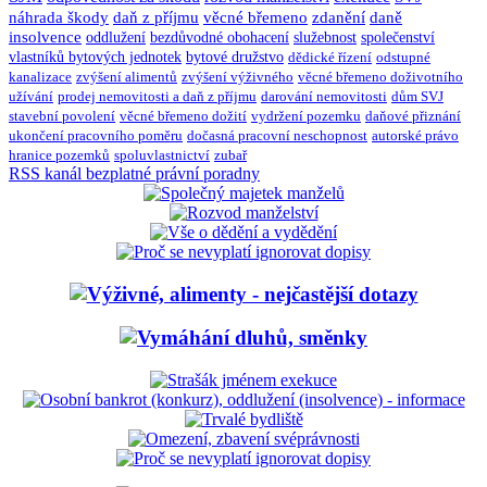
náhrada škody
daň z příjmu
věcné břemeno
zdanění
daně
insolvence
oddlužení
bezdůvodné obohacení
služebnost
společenství
vlastníků bytových jednotek
bytové družstvo
dědické řízení
odstupné
kanalizace
zvýšení alimentů
zvýšení výživného
věcné břemeno doživotního
užívání
prodej nemovitosti a daň z příjmu
darování nemovitosti
dům SVJ
stavební povolení
věcné břemeno dožití
vydržení pozemku
daňové přiznání
ukončení pracovního poměru
dočasná pracovní neschopnost
autorské právo
hranice pozemků
spoluvlastnictví
zubař
RSS kanál bezplatné právní poradny