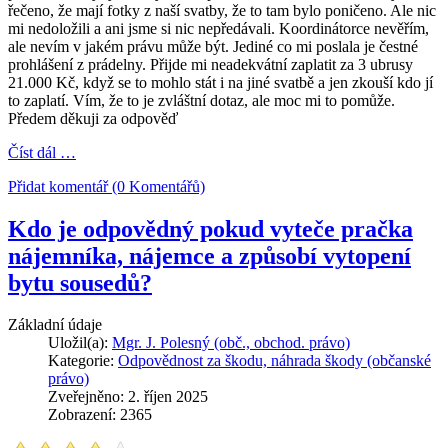
řečeno, že mají fotky z naší svatby, že to tam bylo poničeno. Ale nic
mi nedoložili a ani jsme si nic nepředávali. Koordinátorce nevěřím,
ale nevím v jakém právu může být. Jediné co mi poslala je čestné
prohlášení z prádelny. Přijde mi neadekvátní zaplatit za 3 ubrusy
21.000 Kč, když se to mohlo stát i na jiné svatbě a jen zkouší kdo jí
to zaplatí. Vím, že to je zvláštní dotaz, ale moc mi to pomůže.
Předem děkuji za odpověď
Číst dál …
Přidat komentář (0 Komentářů)
Kdo je odpovědný pokud vyteče pračka
nájemníka, nájemce a způsobí vytopení
bytu sousedů?
Základní údaje
Uložil(a):
Mgr. J. Polesný (obč., obchod. právo)
Kategorie:
Odpovědnost za škodu, náhrada škody (občanské
právo)
Zveřejněno: 2. říjen 2025
Zobrazení: 2365