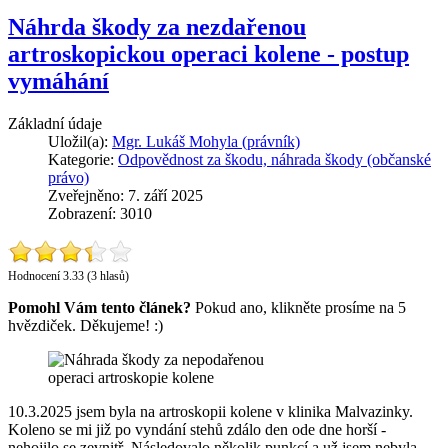
Náhrda škody za nezdařenou
artroskopickou operaci kolene - postup
vymáhání
Základní údaje
Uložil(a):
Mgr. Lukáš Mohyla (právník)
Kategorie:
Odpovědnost za škodu, náhrada škody (občanské
právo)
Zveřejněno: 7. září 2025
Zobrazení: 3010
Hodnocení 3.33 (3 hlasů)
Pomohl Vám tento článek?
Pokud ano, klikněte prosíme na 5
hvězdiček. Děkujeme! :)
10.3.2025 jsem byla na artroskopii kolene v klinika Malvazinky.
Koleno se mi již po vyndání stehů zdálo den ode dne horší -
nehojilo se zevnitř. Následovalo několik punkcí a už jsem nebyla