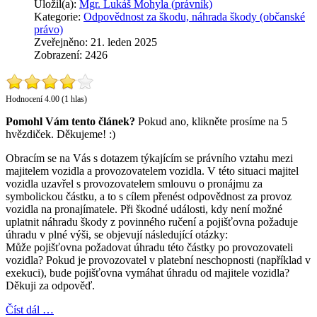
Uložil(a):
Mgr. Lukáš Mohyla (právník)
Kategorie:
Odpovědnost za škodu, náhrada škody (občanské
právo)
Zveřejněno: 21. leden 2025
Zobrazení: 2426
Hodnocení 4.00 (1 hlas)
Pomohl Vám tento článek?
Pokud ano, klikněte prosíme na 5
hvězdiček. Děkujeme! :)
Obracím se na Vás s dotazem týkajícím se právního vztahu mezi
majitelem vozidla a provozovatelem vozidla. V této situaci majitel
vozidla uzavřel s provozovatelem smlouvu o pronájmu za
symbolickou částku, a to s cílem přenést odpovědnost za provoz
vozidla na pronajímatele. Při škodné události, kdy není možné
uplatnit náhradu škody z povinného ručení a pojišťovna požaduje
úhradu v plné výši, se objevují následující otázky:
Může pojišťovna požadovat úhradu této částky po provozovateli
vozidla? Pokud je provozovatel v platební neschopnosti (například v
exekuci), bude pojišťovna vymáhat úhradu od majitele vozidla?
Děkuji za odpověď.
Číst dál …