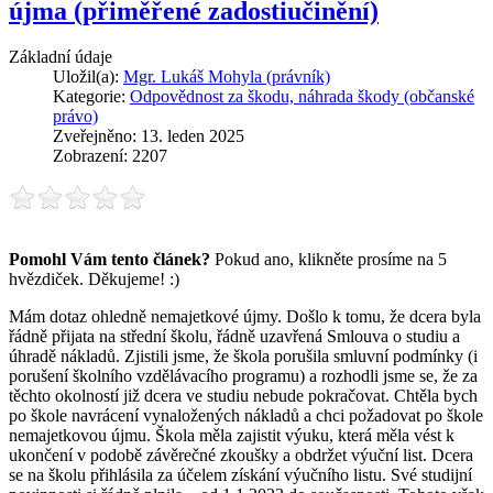
újma (přiměřené zadostiučinění)
Základní údaje
Uložil(a):
Mgr. Lukáš Mohyla (právník)
Kategorie:
Odpovědnost za škodu, náhrada škody (občanské
právo)
Zveřejněno: 13. leden 2025
Zobrazení: 2207
Pomohl Vám tento článek?
Pokud ano, klikněte prosíme na 5
hvězdiček. Děkujeme! :)
Mám dotaz ohledně nemajetkové újmy. Došlo k tomu, že dcera byla
řádně přijata na střední školu, řádně uzavřená Smlouva o studiu a
úhradě nákladů. Zjistili jsme, že škola porušila smluvní podmínky (i
porušení školního vzdělávacího programu) a rozhodli jsme se, že za
těchto okolností již dcera ve studiu nebude pokračovat. Chtěla bych
po škole navrácení vynaložených nákladů a chci požadovat po škole
nemajetkovou újmu. Škola měla zajistit výuku, která měla vést k
ukončení v podobě závěrečné zkoušky a obdržet výuční list. Dcera
se na školu přihlásila za účelem získání výučního listu. Své studijní