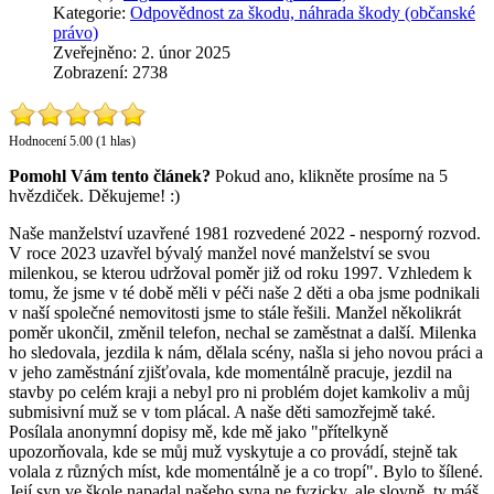
Kategorie:
Odpovědnost za škodu, náhrada škody (občanské
právo)
Zveřejněno: 2. únor 2025
Zobrazení: 2738
Hodnocení 5.00 (1 hlas)
Pomohl Vám tento článek?
Pokud ano, klikněte prosíme na 5
hvězdiček. Děkujeme! :)
Naše manželství uzavřené 1981 rozvedené 2022 - nesporný rozvod.
V roce 2023 uzavřel bývalý manžel nové manželství se svou
milenkou, se kterou udržoval poměr již od roku 1997. Vzhledem k
tomu, že jsme v té době měli v péči naše 2 děti a oba jsme podnikali
v naší společné nemovitosti jsme to stále řešili. Manžel několikrát
poměr ukončil, změnil telefon, nechal se zaměstnat a další. Milenka
ho sledovala, jezdila k nám, dělala scény, našla si jeho novou práci a
v jeho zaměstnání zjišťovala, kde momentálně pracuje, jezdil na
stavby po celém kraji a nebyl pro ni problém dojet kamkoliv a můj
submisivní muž se v tom plácal. A naše děti samozřejmě také.
Posílala anonymní dopisy mě, kde mě jako "přítelkyně
upozorňovala, kde se můj muž vyskytuje a co provádí, stejně tak
volala z různých míst, kde momentálně je a co tropí". Bylo to šílené.
Její syn ve škole napadal našeho syna ne fyzicky, ale slovně, ty máš