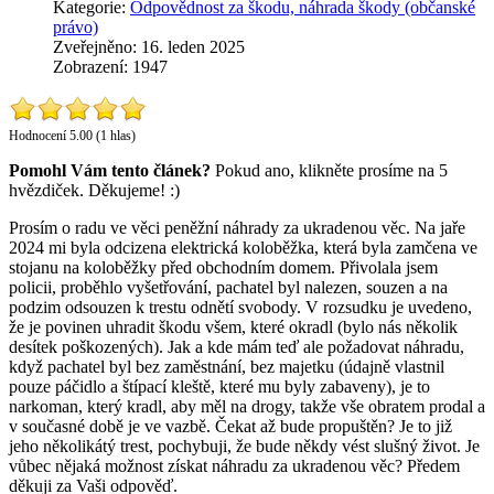
Kategorie:
Odpovědnost za škodu, náhrada škody (občanské
právo)
Zveřejněno: 16. leden 2025
Zobrazení: 1947
Hodnocení 5.00 (1 hlas)
Pomohl Vám tento článek?
Pokud ano, klikněte prosíme na 5
hvězdiček. Děkujeme! :)
Prosím o radu ve věci peněžní náhrady za ukradenou věc. Na jaře
2024 mi byla odcizena elektrická koloběžka, která byla zamčena ve
stojanu na koloběžky před obchodním domem. Přivolala jsem
policii, proběhlo vyšetřování, pachatel byl nalezen, souzen a na
podzim odsouzen k trestu odnětí svobody. V rozsudku je uvedeno,
že je povinen uhradit škodu všem, které okradl (bylo nás několik
desítek poškozených). Jak a kde mám teď ale požadovat náhradu,
když pachatel byl bez zaměstnání, bez majetku (údajně vlastnil
pouze páčidlo a štípací kleště, které mu byly zabaveny), je to
narkoman, který kradl, aby měl na drogy, takže vše obratem prodal a
v současné době je ve vazbě. Čekat až bude propuštěn? Je to již
jeho několikátý trest, pochybuji, že bude někdy vést slušný život. Je
vůbec nějaká možnost získat náhradu za ukradenou věc? Předem
děkuji za Vaši odpověď.