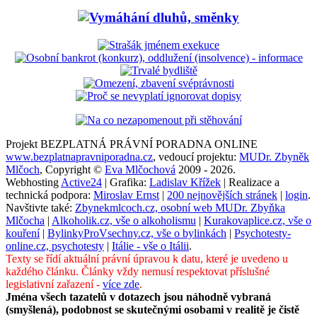
Projekt BEZPLATNÁ PRÁVNÍ PORADNA ONLINE
www.bezplatnapravniporadna.cz
, vedoucí projektu:
MUDr. Zbyněk
Mlčoch
, Copyright ©
Eva Mlčochová
2009 - 2026.
Webhosting
Active24
| Grafika:
Ladislav Křížek
| Realizace a
technická podpora:
Miroslav Ernst
|
200 nejnovějších stránek
|
login
.
Navštivte také:
Zbynekmlcoch.cz, osobní web MUDr. Zbyňka
Mlčocha
|
Alkoholik.cz, vše o alkoholismu
|
Kurakovaplice.cz, vše o
kouření
|
BylinkyProVsechny.cz, vše o bylinkách
|
Psychotesty-
online.cz, psychotesty
|
Itálie - vše o Itálii
.
Texty se řídí aktuální právní úpravou k datu, které je uvedeno u
každého článku. Články vždy nemusí respektovat příslušné
legislativní zařazení -
více zde
.
Jména všech tazatelů v dotazech jsou náhodně vybraná
(smyšlená), podobnost se skutečnými osobami v realitě je čistě