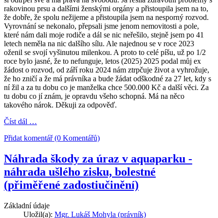
rakovinou prsu a dalšími ženskými orgány a přistoupila jsem na to,
že dobře, že spolu nežijeme a přistoupila jsem na nesporný rozvod.
Vyrovnání se nekonalo, přepsali jsme jenom nemovitosti a pole,
které nám dali moje rodiče a dál se nic neřešilo, stejně jsem po 41
letech neměla na nic dalšího sílu. Ale najednou se v roce 2023
oženil se svojí vyšinutou milenkou. A proto to celé píšu, už po 1/2
roce bylo jasné, že to nefunguje, letos (2025) 2025 podal můj ex
žádost o rozvod, od září roku 2024 nám ztrpčuje život a vyhrožuje,
že ho zničí a že má právníka a bude žádat odškodné za 27 let, kdy s
ní žil a za tu dobu co je manželka chce 500.000 Kč a další věci. Za
tu dobu co jí znám, je opravdu všeho schopná. Má na něco
takového nárok. Děkuji za odpověď.
Číst dál …
Přidat komentář (0 Komentářů)
Náhrada škody za úraz v aquaparku -
náhrada ušlého zisku, bolestné
(přiměřené zadostiučinění)
Základní údaje
Uložil(a):
Mgr. Lukáš Mohyla (právník)