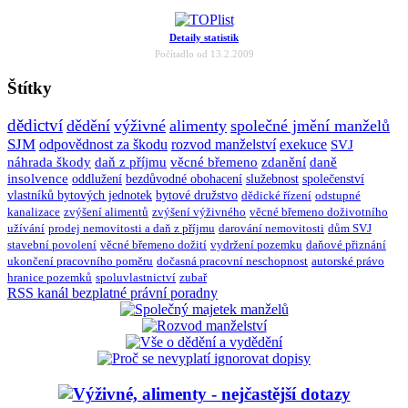
Detaily statistik
Počítadlo od 13.2.2009
Štítky
dědictví
dědění
výživné
alimenty
společné jmění manželů
SJM
odpovědnost za škodu
rozvod manželství
exekuce
SVJ
náhrada škody
daň z příjmu
věcné břemeno
zdanění
daně
insolvence
oddlužení
bezdůvodné obohacení
služebnost
společenství
vlastníků bytových jednotek
bytové družstvo
dědické řízení
odstupné
kanalizace
zvýšení alimentů
zvýšení výživného
věcné břemeno doživotního
užívání
prodej nemovitosti a daň z příjmu
darování nemovitosti
dům SVJ
stavební povolení
věcné břemeno dožití
vydržení pozemku
daňové přiznání
ukončení pracovního poměru
dočasná pracovní neschopnost
autorské právo
hranice pozemků
spoluvlastnictví
zubař
RSS kanál bezplatné právní poradny