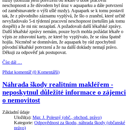
mzdy (doložila jsem potvrzení od lékaře o době pracovní
neschopnosti a že důvodem byl úraz v aquaparku a dále potvrzení
od zaměstnavatele o výši ušlé mzdy). Aquapark se k tomu postavil
tak, že z původního záznamu vyplývá, že šlo o zranění, které určitě
nevyžadovalo 5-ti týdenní pracovní neschopnost (netuším jak tomu
dospěli) a že mi nic nezaplatí. A požadovali další lékařské zprávy.
Další lékařské zprávy nemám, pouze bych mohla požádat lékaře o
výpis ze zdravotní karty, ze které by vyplývalo, že se rána špatně
hojila. Nicméně se domnívám, že aquapark by rád zpochybnil
původní lékařské potvrzení a že na další doklady nemají právo.
Děkuji za odpověď jak postupovat.
Číst dál …
Přidat komentář (0 Komentářů)
Náhrada škody realitním makléřem -
neposkytnul důležité informace o zájemci
o nemovitost
Základní údaje
Uložil(a):
Mgr. J. Polesný (obč., obchod. právo)
Kategorie:
Odpovědnost za škodu, náhrada škody (občanské
právo)