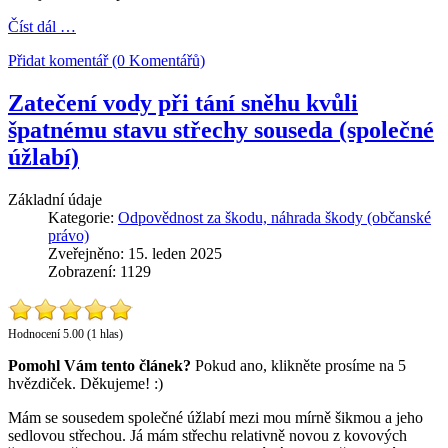
Číst dál …
Přidat komentář (0 Komentářů)
Zatečení vody při tání sněhu kvůli
špatnému stavu střechy souseda (společné
úžlabí)
Základní údaje
Kategorie:
Odpovědnost za škodu, náhrada škody (občanské
právo)
Zveřejněno: 15. leden 2025
Zobrazení: 1129
Hodnocení 5.00 (1 hlas)
Pomohl Vám tento článek?
Pokud ano, klikněte prosíme na 5
hvězdiček. Děkujeme! :)
Mám se sousedem společné úžlabí mezi mou mírně šikmou a jeho
sedlovou střechou. Já mám střechu relativně novou z kovových