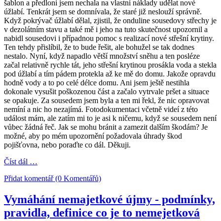
šablon a předloni jsem nechala na vlastní náklady udělat nové
úžlabí. Tenkrát jsem se domnívala, že staré již neslouží správně.
Když pokrývač úžlabí dělal, zjistil, že onduline sousedovy střechy je
v dezolátním stavu a také mě i jeho na tuto skutečnost upozornil a
nabidl sousedovi i případnou pomoc s realizací nové střešní krytiny.
Ten tehdy přislíbil, že to bude řešit, ale bohužel se tak dodnes
nestalo. Nyní, když napadlo větší množství sněhu a ten posléze
začal relativně rychle tát, jeho střešní krytinou prosákla voda a stekla
pod úžlabí a tím pádem protekla až ke mě do domu. Jakože opravdu
hodně vody a to po celé délce domu. Ani jsem ještě nestihla
dokonale vysušit poškozenou část a začalo vytrvale pršet a situace
se opakuje. Za sousedem jsem byla a ten mi řekl, že nic opravovat
nemíní a nic ho nezajímá. Fotodokumentaci včetně videí z této
událost mám, ale zatím mi to je asi k ničemu, když se sousedem není
vůbec žádná řeč. Jak se mohu bránit a zamezit dalším škodám? Je
možné, aby po mém upozornění požadovala úhrady škod
pojišťovna, nebo poraďte co dál. Děkuji.
Číst dál …
Přidat komentář (0 Komentářů)
Vymáhání nemajetkové újmy - podmínky,
pravidla, definice co je to nemejetková