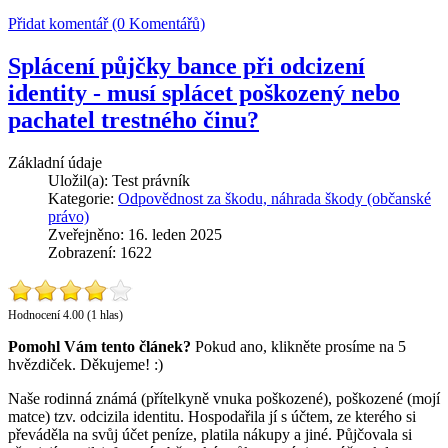
Přidat komentář (0 Komentářů)
Splácení půjčky bance při odcizení
identity - musí splácet poškozený nebo
pachatel trestného činu?
Základní údaje
Uložil(a):
Test právník
Kategorie:
Odpovědnost za škodu, náhrada škody (občanské
právo)
Zveřejněno: 16. leden 2025
Zobrazení: 1622
Hodnocení 4.00 (1 hlas)
Pomohl Vám tento článek?
Pokud ano, klikněte prosíme na 5
hvězdiček. Děkujeme! :)
Naše rodinná známá (přítelkyně vnuka poškozené), poškozené (mojí
matce) tzv. odcizila identitu. Hospodařila jí s účtem, ze kterého si
převáděla na svůj účet peníze, platila nákupy a jiné. Půjčovala si