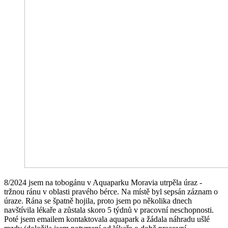
8/2024 jsem na tobogánu v Aquaparku Moravia utrpěla úraz -
tržnou ránu v oblasti pravého bérce. Na místě byl sepsán záznam o
úraze. Rána se špatně hojila, proto jsem po několika dnech
navštívila lékaře a zůstala skoro 5 týdnů v pracovní neschopnosti.
Poté jsem emailem kontaktovala aquapark a žádala náhradu ušlé