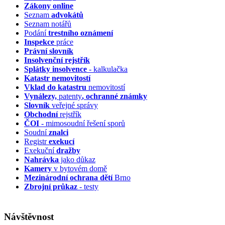
Zákony online
Seznam
advokátů
Seznam notářů
Podání
trestního oznámení
Inspekce
práce
Právní slovník
Insolvenční
rejstřík
Splátky insolvence
- kalkulačka
Katastr nemovitostí
Vklad do katastru
nemovitostí
Vynálezy,
patenty
, ochranné známky
Slovník
veřejné správy
Obchodní
rejstřík
ČOI
- mimosoudní řešení sporů
Soudní
znalci
Registr
exekucí
Exekuční
dražby
Nahrávka
jako důkaz
Kamery
v bytovém domě
Mezinárodní ochrana dětí
Brno
Zbrojní průkaz
- testy
Návštěvnost