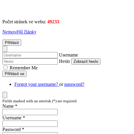
Počet stránek ve webu:
49233
Nejnovější články
Přihlásit
Username
Heslo
Zobrazit heslo
Remember Me
Přihlásit se
Forgot your username?
or
password?
Fields marked with an asterisk (*) are required.
Name *
Username *
Password *