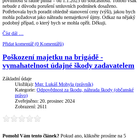
povinnosti si řádně plnila – od 1.1.2023 do současnosti. Tohoto však
nebude z důvodu porušení smluvních podmínek dosaženo.
Potřebovala bych poradit ohledně stanovení ceny (výši), jakou bych
mohla požadovat jako náhradu nemajetkové újmy. Odkaz na nějaký
podobný případ, o který bych se mohla opřít. Děkuji.
Číst dál …
Přidat komentář (0 Komentářů)
Poškození majetku na brigádě -
vymahatelnost údajné škody zadavatelem
Základní údaje
Uložil(a):
Mgr. Lukáš Mohyla (právník)
Kategorie:
Odpovědnost za škodu, náhrada škody (občanské
právo)
Zveřejněno: 20. prosinec 2024
Zobrazení: 2611
Pomohl Vám tento článek?
Pokud ano, klikněte prosíme na 5