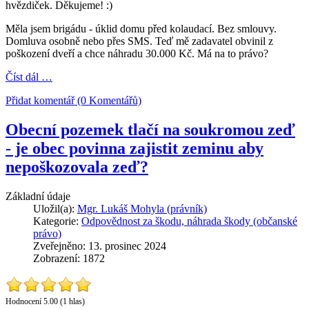
hvězdiček. Děkujeme! :)
Měla jsem brigádu - úklid domu před kolaudací. Bez smlouvy.
Domluva osobně nebo přes SMS. Teď mě zadavatel obvinil z
poškození dveří a chce náhradu 30.000 Kč. Má na to právo?
Číst dál …
Přidat komentář (0 Komentářů)
Obecní pozemek tlačí na soukromou zeď
- je obec povinna zajistit zeminu aby
nepoškozovala zeď?
Základní údaje
Uložil(a):
Mgr. Lukáš Mohyla (právník)
Kategorie:
Odpovědnost za škodu, náhrada škody (občanské
právo)
Zveřejněno: 13. prosinec 2024
Zobrazení: 1872
Hodnocení 5.00 (1 hlas)