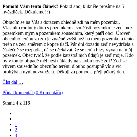
Pomohl Vám tento článek?
Pokud ano, klikněte prosíme na 5
hvězdiček. Děkujeme! :)
Obracím se na Vás s dotazem ohledně zdi na mém pozemku.
Vlastním rodinný dům s pozemkem a součástí pozemku je zeď mezi
pozemkem mým a pozemkem sousedním, který patří obci. Úroveň
obecního terénu za zdí je značně vyšší než na mém pozemku a tento
terén na zeď směrem z kopce tlačí. Pár dní dozadu zeď nevydržela a
částečně se rozpadla, dá se očekávat, že se terén brzy vyvalí na můj
pozemek. Obec tvrdí, že podle katastrálních údajů je zeď moje. Kdo
by v tomto případě měl nést náklady na stavbu nové zdi? Zeď se
vlivem sousedního obecního terénu dlouho postupně víc a víc
prohýbá a nyní nevydržela. Děkuji za pomoc a přeji pěkný den.
Číst dál …
Přidat komentář (0 Komentářů)
Strana 4 z 116
1
2
3