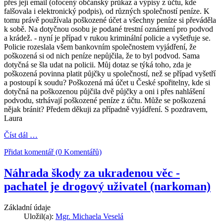
přes její email (ofocený občanský průkaz a výpisy z účtu, kde
falšovala i elektronický podpis), od různých společností peníze. K
tomu právě používala poškozené účet a všechny peníze si převáděla
k sobě. Na dotyčnou osobu je podané trestní oznámení pro podvod
a krádež. - nyní je případ v rukou kriminální policie a vyšetřuje se.
Policie rozeslala všem bankovním společnostem vyjádření, že
poškozená si od nich peníze nepůjčila, že to byl podvod. Sama
dotyčná se šla udat na policii. Můj dotaz se týká toho, zda je
poškozená povinna platit půjčky u společností, než se případ vyšetří
a postoupí k soudu? Poškozená má účet u České spořitelny, kde si
dotyčná na poškozenou půjčila dvě půjčky a oni i přes nahlášení
podvodu, strhávají poškozené peníze z účtu. Může se poškozená
nějak bránit? Předem děkuji za případně vyjádření. S pozdravem,
Laura
Číst dál …
Přidat komentář (0 Komentářů)
Náhrada škody za ukradenou věc -
pachatel je drogový uživatel (narkoman)
Základní údaje
Uložil(a):
Mgr. Michaela Veselá