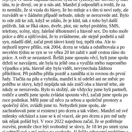
tátu, to je divný, on je u nás atd. Manžel jí odpouštěl a tvrdil, že za
to nemůže, že si vzala do hlavy, že ho miluje a s tím si neví rady, ale
rozvádět se v žádném případě nebude, nikdy se nerozvede atd. Bylo
to ode zdi ke zdi, když se zdálo, že je klid, tak z toho byl další
průšvih. Jak se říká okno, dveře, plot, nic nebyl problém, SMS,
telefony, scény, slzy, falešné těhotenství a hlavně sex. Do toho moře
práce a děti a ujišťování, že to zvládneme, ale stejně podlehl a náš
syn, mladší dítě, začal proti tátovi krutý boj, trpěli oba. Ale to
nejhorší teprve přišlo, rok 2004, dcera se vdala a odstěhovala a po
necelém týdnu se syn se ve věku 20 let zabil v autě cestou ráno do
práce. A svět se nezastavil. Řešili jsme spoustu věcí, byli jsme spolu
drželi se navzájem, ale byla tu ještě ona a využila mého naprostého
výpadku a jela, hlavně aby byla vidět, nevynechala žádnou
příležitost. Při pohřbu přišla pozdě a zamířila si to rovnou do první
řady. Tlačila na pilu a vyhrála, manžel k ní odešel ani ne měsíc po
pohřbu se slovy, když nepůjdu tak nás zničí oba a hlavně tebe, ale
nikdy se nerozvedu. Bylo to složitý, ale vždycky jsme byli partneři,
rodiče a uměli jsme spolu zvládat spoustu věcí, začali jsme spolu po
roce podnikat. Měli jsme už něco za sebou a společné prostory a
společný účet, zvládli jsme to. Nebydleli jsme spolu, ale
zachraňovali jsme si existenci pro dceru a tak vůbec. Manžel od své
milenky odcházel a zase se k ní vracel, ale pro dceru a pro mě tady
tak nějak pořád byl. V roce 2022 najednou začal, že se potřebuje
rozvést, protože chce být svobodný se slovy, že 18 let po smrti syna
si odtrpěl své a má práva na svobodu. Já řešila zdravotní problémy s