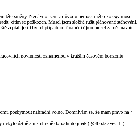
onem této směny. Nedávno jsem z důvodu nemoci mého kolegy musel
dit, cítím se poškozen. Musel jsem složitě rušit plánované stěhování,
ště zeptal, jestli by mi případnou finanční újmu musel zaměstnavatel
c pracovních povinností oznámenou v kratším časovém horizontu
k tomu poskytnout náhradní volno. Domnívám se, že mám právo na 4
 nebylo ústně ani smluvně dohodnuto jinak ( §58 odstavec 3. ).