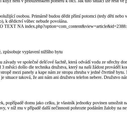
 i když není v příbuzenském poměru k otci. Jak tuto situaci lze řešit 
olužijící osobou. Primárně budou dědit přímí potomci (tedy děti nebo vnu
o), k dědictví vůbec nebude povolána.
O TEXT NA index.php?option=com_content&view=article&id=2388:de
, způsobuje vyplavení nižšího bytu
odu závady ve společné dešťové šachtě, která odvádí vodu ze střechy
 3 měsíci došlo dle technika družstva, který na naši žádost prováděl k
stropě mezi panely a kape nám ze stropu zhruba v jedné čtvrtině bytu. M
í je situace taková, že ani nám ani družstvu telefon nebere. Družstvo n
k, popřípadě domu jako celku, je vlastník jednotky povinen umožnit na 
, v níž mu v případě další nečinnosti pohrozte podáním žaloby na ne