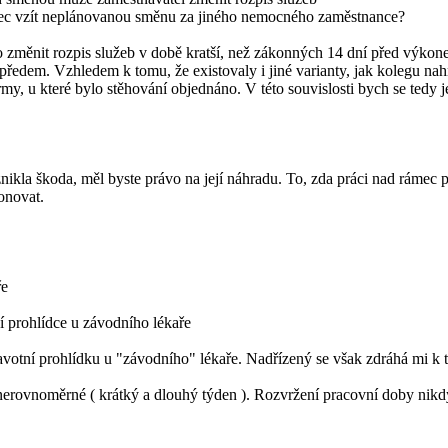
nec vzít neplánovanou směnu za jiného nemocného zaměstnance?
 změnit rozpis služeb v době kratší, než zákonných 14 dní před výk
dem. Vzhledem k tomu, že existovaly i jiné varianty, jak kolegu nahra
, u které bylo stěhování objednáno. V této souvislosti bych se tedy je
nikla škoda, měl byste právo na její náhradu. To, zda práci nad ráme
onovat.
ře
í prohlídce u závodního lékaře
avotní prohlídku u "závodního" lékaře. Nadřízený se však zdráhá mi 
erovnoměrné ( krátký a dlouhý týden ). Rozvržení pracovní doby nikdy