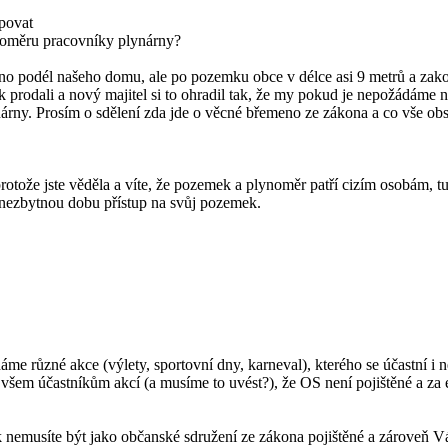
upovat
ynoměru pracovníky plynárny?
eno podél našeho domu, ale po pozemku obce v délce asi 9 metrů a za
k prodali a nový majitel si to ohradil tak, že my pokud je nepožádáme
rny. Prosím o sdělení zda jde o věcné břemeno ze zákona a co vše obs
ože jste věděla a víte, že pozemek a plynoměr patří cizím osobám, tudí
ezbytnou dobu přístup na svůj pozemek.
me různé akce (výlety, sportovní dny, karneval), kterého se účastní i 
 všem účastníkům akcí (a musíme to uvést?), že OS není pojištěné a za 
k nemusíte být jako občanské sdružení ze zákona pojištěné a zároveň 