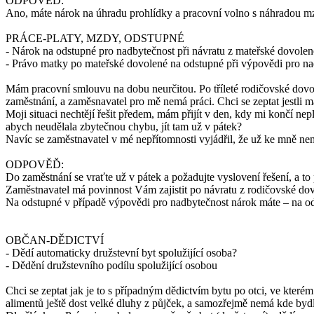
ODPOVĚĎ:
Ano, máte nárok na úhradu prohlídky a pracovní volno s náhradou m
PRÁCE-PLATY, MZDY, ODSTUPNÉ
- Nárok na odstupné pro nadbytečnost při návratu z mateřské dovolen
- Právo matky po mateřské dovolené na odstupné při výpovědi pro n
Mám pracovní smlouvu na dobu neurčitou. Po tříleté rodičovské dovole
zaměstnání, a zaměsnavatel pro mě nemá práci. Chci se zeptat jestli 
Moji situaci nechtějí řešit předem, mám přijít v den, kdy mi končí n
abych neudělala zbytečnou chybu, jít tam už v pátek?
Navíc se zaměstnavatel v mé nepřítomnosti vyjádřil, že už ke mně ne
ODPOVĚĎ:
Do zaměstnání se vraťte už v pátek a požadujte vyslovení řešení, a to
Zaměstnavatel má povinnost Vám zajistit po návratu z rodičovské d
Na odstupné v případě výpovědi pro nadbytečnost nárok máte – na o
OBČAN-DĚDICTVÍ
- Dědí automaticky družstevní byt spolužijící osoba?
- Dědění družstevního podílu spolužijící osobou
Chci se zeptat jak je to s případným dědictvím bytu po otci, ve kter
alimentů ještě dost velké dluhy z půjček, a samozřejmě nemá kde bydl