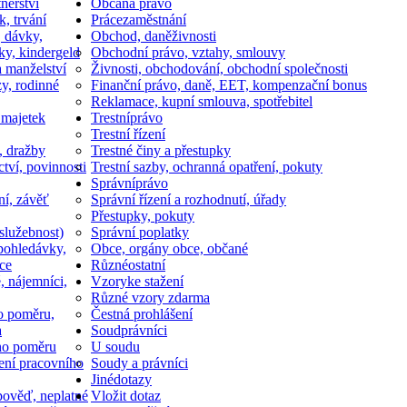
nerství
Občan
a právo
k, trvání
Práce
zaměstnání
, dávky,
Obchod, daně
živnosti
ky, kindergeld
Obchodní právo, vztahy, smlouvy
a manželství
Živnosti, obchodování, obchodní společnosti
y, rodinné
Finanční právo, daně, EET, kompenzační bonus
Reklamace, kupní smlouva, spotřebitel
 majetek
Trestní
právo
Trestní řízení
, dražby
Trestné činy a přestupky
ctví, povinnosti
Trestní sazby, ochranná opatření, pokuty
Správní
právo
ní, závěť
Správní řízení a rozhodnutí, úřady
Přestupky, pokuty
služebnost)
Správní poplatky
pohledávky,
Obce, orgány obce, občané
ce
Různé
ostatní
, nájemníci,
Vzory
ke stažení
Různé vzory zdarma
o poměru,
Čestná prohlášení
a
Soud
právníci
ho poměru
U soudu
ní pracovního
Soudy a právníci
Jiné
dotazy
ověď, neplatné
Vložit dotaz