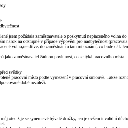
zdy.
é
adbytečnost
né jsem požádala zaměstnavatele o poskytnutí neplaceného volna do čty
mám nárok na odstupné v případě výpovědi pro nadbytečnost (pracovala 
eplacené volno,ne dříve, do zaměstnání a tam mi oznámí, co bude dál. 
má jako zaměstnavatel žádnou povinnost, co se týká pracovního místa i
 před svědky.
ovolené pracovní místo podle vymezení v pracovní smlouvě. Takže roz
dpracované době nezáleží.
ém můj otec žije se synem své bývalé družky, ten je ovšem invalidní dů
et.