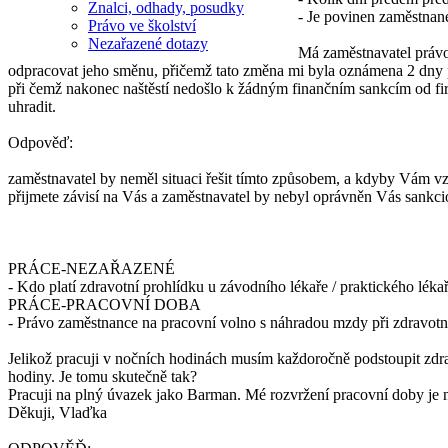
Znalci, odhady, posudky
- Je povinen zaměstna
Právo ve školství
Nezařazené dotazy
Má zaměstnavatel právo
odpracovat jeho směnu, přičemž tato změna mi byla oznámena 2 dny pře
při čemž nakonec naštěstí nedošlo k žádným finančním sankcím od firmy
uhradit.
Odpověď:
zaměstnavatel by neměl situaci řešit tímto způsobem, a kdyby Vám vz
přijmete závisí na Vás a zaměstnavatel by nebyl oprávněn Vás sankci
PRÁCE-NEZAŘAZENÉ
- Kdo platí zdravotní prohlídku u závodního lékaře / praktického léka
PRÁCE-PRACOVNÍ DOBA
- Právo zaměstnance na pracovní volno s náhradou mzdy při zdravotn
Jelikož pracuji v nočních hodinách musím každoročně podstoupit zdr
hodiny. Je tomu skutečně tak?
Pracuji na plný úvazek jako Barman. Mé rozvržení pracovní doby je n
Děkuji, Vlaďka