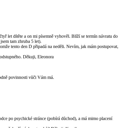
ř let dítěte a on mi písemně vyhověl. Blíží se termín návratu do
jsem tam zhruba 5 let).
Jenomže tento den D připadá na neděli. Nevím, jak mám postupovat,
 odstupného. Děkuji, Eleonora
hodně povinnosti vůči Vám má.
chodce po psychické stránce (pobírá důchod), a má mimo placení