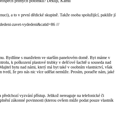
ve prospěch přímých potomků? Děkuji, Kamil
ci), a to v první dědické skupině. Takže osoba spolužijící, pakliže jí
deni-zavet-vydedeni&catid=86 ///
 domu. Bydlíme s manželem ve starším panelovém domě. Byt máme v
ontrolu, k poškození plastové trubky v dešťové šachtě u souseda nad
ajitel bytu nad námi, který má byt také v osobním vlastnictví, však
ám tvrdí, že pro nás nic více udělat nemůže. Prosím, poraďte nám, jaké
předchozí vyzvání přístup. Jelikož nereaguje na telefonické či
plnění zákonné povinnosti (kterou ovšem může podat pouze vlastník