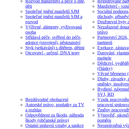
Rozvod manželství a péče o dítě,
Registrované part
děti
Manželství - vzni
Společné jmění manželů SJM
Sociální podpora
Společné jmění manželů SJM a
důchody, příspěv
rozvod
Družstevní byty 
Výživné, alimenty, vyživovaná
Nezařazené dotaz
osoba
právo
Střídavá péče, svěření do péče,
Partnerství 2026,
adopce (osvojení), pěstounství
partnerů
Styk (setkávání) s dítětem, dětmi
Exekuce, zástava
Otcovství - určení, DNA testy
Darování, vlastni
majitele
Dědictví, vydědě
(články)
Věcné břemeno (
Dluhy, závazky, 
směnky, insolven
Bydlení, nájemné
SVJ, BD
Bezdůvodné obohacení
Vznik pracovníh
Autorské právo, poplatky za TV
pracovní smlouv
a rozhlas
Změny pracovní
Odpovědnost za škodu, náhrada
Výpověď, ukonče
škody (občanské právo)
poměru
Ostatní smluvní vztahy a sankce
Neoprávněná výp