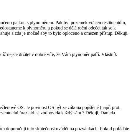
končeno patkou s plynoměrem. Pak byl pozemek vrácen restituentům,
 nedostaneme k plynoměru a pokud se dělá roční odečet tak se k
ahuje a zda je možné aby to bylo oploceno a omezen přístup. Děkuji,
ž nejste držitel v dobré víře, že Vám plynoměr patří. Vlastník
nečlenové OS. Je povinost OS být ze zákona pojištěné (např. proti
eventuelní úraz atd. si zodpovídá každý sám ? Děkuji, Daniela
Vám doporučuji tuto skutečnost uvádět na pozvánkách. Pokud pořádáte