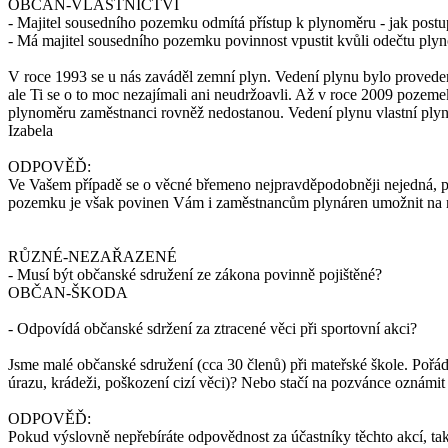
OBČAN-VLASTNICTVÍ
- Majitel sousedního pozemku odmítá přístup k plynoměru - jak post
- Má majitel sousedního pozemku povinnost vpustit kvůli odečtu pl
V roce 1993 se u nás zaváděl zemní plyn. Vedení plynu bylo proved
ale Ti se o to moc nezajímali ani neudržoavli. Až v roce 2009 pozeme
plynoměru zaměstnanci rovněž nedostanou. Vedení plynu vlastní plyná
Izabela
ODPOVĚĎ:
Ve Vašem případě se o věcné břemeno nejpravděpodobněji nejedná, prot
pozemku je však povinen Vám i zaměstnancům plynáren umožnit na n
RŮZNÉ-NEZAŘAZENÉ
- Musí být občanské sdružení ze zákona povinně pojištěné?
OBČAN-ŠKODA
- Odpovídá občanské sdržení za ztracené věci při sportovní akci?
Jsme malé občanské sdružení (cca 30 členů) při mateřské škole. Pořádá
úrazu, krádeži, poškození cizí věci)? Nebo stačí na pozvánce oznámit
ODPOVĚĎ:
Pokud výslovně nepřebíráte odpovědnost za účastníky těchto akcí, ta