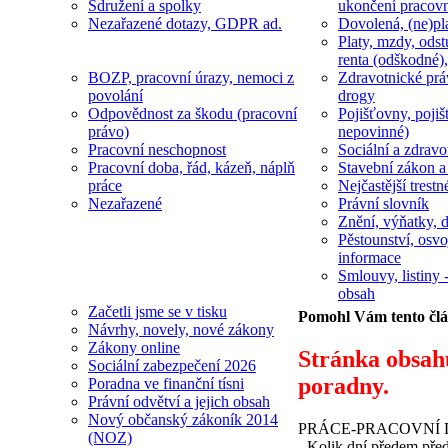
Sdružení a spolky
ukončení pracov
Nezařazené dotazy, GDPR ad.
Dovolená, (ne)pl
Platy, mzdy, odst
renta (odškodné),
BOZP, pracovní úrazy, nemoci z
Zdravotnické prá
povolání
drogy
Odpovědnost za škodu (pracovní
Pojišťovny, pojiš
právo)
nepovinné)
Pracovní neschopnost
Sociální a zdravot
Pracovní doba, řád, kázeň, náplň
Stavební zákon a
práce
Nejčastější trestn
Nezařazené
Právní slovník
Znění, výňatky, d
Pěstounství, osvo
informace
Smlouvy, listiny -
obsah
Začetli jsme se v tisku
Pomohl Vám tento čl
Návrhy, novely, nové zákony
Zákony online
Stránka obsah
Sociální zabezpečení 2026
poradny.
Poradna ve finanční tísni
Právní odvětví a jejich obsah
Nový občanský zákoník 2014
PRÁCE-PRACOVNÍ
(NOZ)
- Kolik dní předem pře