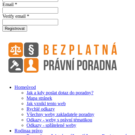
Email *
Verify email *
Registrovat
Home
úvod
Jak a kdy poslat dotaz do poradny?
Mapa stránek
Jak vznikl tento web
Rychlé odkazy
Všechny weby zakladatele poradny
Odkazy - weby s právní tématikou
Odkazy - spřátelené weby
Rodina
a právo