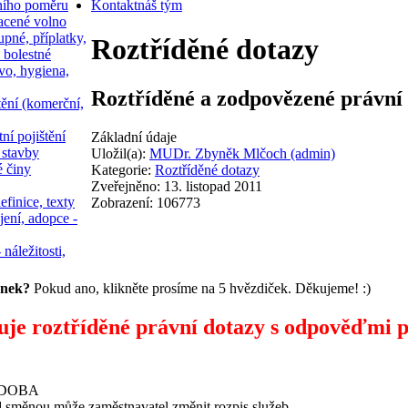
ního poměru
Kontakt
náš tým
acené volno
upné, příplatky,
Roztříděné dotazy
 bolestné
vo, hygiena,
Roztříděné a zodpovězené právní 
tění (komerční,
ní pojištění
Základní údaje
 stavby
Uložil(a):
MUDr. Zbyněk Mlčoch (admin)
é činy
Kategorie:
Roztříděné dotazy
Zveřejněno: 13. listopad 2011
efinice, texty
Zobrazení: 106773
jení, adopce -
 náležitosti,
ánek?
Pokud ano, klikněte prosíme na 5 hvězdiček. Děkujeme! :)
uje roztříděné právní dotazy s odpověďmi p
 DOBA
d směnou může zaměstnavatel změnit rozpis služeb