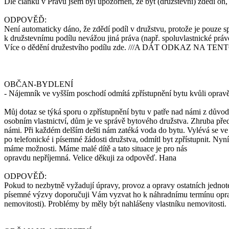
Dle článku v Právu jsem byl upozorněn, že byt (družstevní) zdědí on,
ODPOVĚĎ:
Není automaticky dáno, že zdědí podíl v družstvu, protože je pouze sp
k družstevnímu podílu nevážou jiná práva (např. spoluvlastnické práv
Více o dědění družestvího podílu zde. ///A DÁT ODKAZ NA TENT
OBČAN-BYDLENÍ
- Nájemník ve vyšším poschodí odmítá zpřístupnění bytu kvůli opravě
Můj dotaz se týká sporu o zpřístupnění bytu v patře nad námi z dův
osobním vlastnictví, dům je ve správě bytového družstva. Zhruba před
námi. Při každém delším dešti nám zatéká voda do bytu. Vylévá se ve 
po telefonické i písemné žádosti družstva, odmítl byt zpřístupnit. Nyn
máme možnosti. Máme malé dítě a tato situace je pro nás
opravdu nepříjemná. Velice děkuji za odpověď. Hana
ODPOVĚĎ:
Pokud to nezbytně vyžadují úpravy, provoz a opravy ostatních jednote
písemné výzvy doporučuji Vám vyzvat ho k náhradnímu termínu opravy
nemovitosti). Problémy by měly být nahlášeny vlastníku nemovitosti.