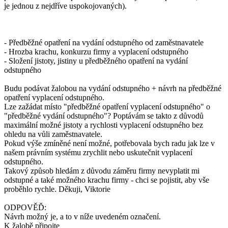
je jednou z nejdříve uspokojovaných).
- Předběžné opatření na vydání odstupného od zaměstnavatele
- Hrozba krachu, konkurzu firmy a vyplacení odstupného
- Složení jistoty, jistiny u předběžného opatření na vydání
odstupného
Budu podávat žalobou na vydání odstupného + návrh na předběžné
opatření vyplacení odstupného.
Lze zažádat místo "předběžné opatření vyplacení odstupného" o
"předběžné vydání odstupného"? Poptávám se takto z důvodů
maximální možné jistoty a rychlosti vyplacení odstupného bez
ohledu na vůli zaměstnavatele.
Pokud výše zmíněné není možné, potřebovala bych radu jak lze v
našem právním systému zrychlit nebo uskutečnit vyplacení
odstupného.
Takový způsob hledám z důvodu záměru firmy nevyplatit mi
odstupné a také možného krachu firmy - chci se pojistit, aby vše
proběhlo rychle. Děkuji, Viktorie
ODPOVĚĎ:
Návrh možný je, a to v níže uvedeném označení.
K žalobě připojte