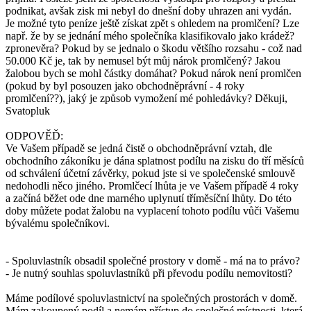
podnikat, avšak zisk mi nebyl do dnešní doby uhrazen ani vydán.
Je možné tyto peníze ještě získat zpět s ohledem na promlčení? Lze
např. že by se jednání mého společníka klasifikovalo jako krádež?
zpronevěra? Pokud by se jednalo o škodu většího rozsahu - což nad
50.000 Kč je, tak by nemusel být můj nárok promlčený? Jakou
žalobou bych se mohl částky domáhat? Pokud nárok není promlčen
(pokud by byl posouzen jako obchodněprávní - 4 roky
promlčení??), jaký je způsob vymožení mé pohledávky? Děkuji,
Svatopluk
ODPOVĚĎ:
Ve Vašem případě se jedná čistě o obchodněprávní vztah, dle
obchodního zákoníku je dána splatnost podílu na zisku do tří měsíců
od schválení účetní závěrky, pokud jste si ve společenské smlouvě
nedohodli něco jiného. Promlčecí lhůta je ve Vašem případě 4 roky
a začíná běžet ode dne marného uplynutí tříměsíční lhůty. Do této
doby můžete podat žalobu na vyplacení tohoto podílu vůči Vašemu
bývalému společníkovi.
- Spoluvlastník obsadil společné prostory v domě - má na to právo?
- Je nutný souhlas spoluvlastníků při převodu podílu nemovitosti?
Máme podílové spoluvlastnictví na společných prostorách v domě.
Mám zakoupený podíl a nemám přístup do společné místnosti, která