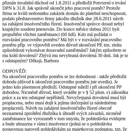
přiznán invalidní důchod od 1.8.2011 a předložil Potvrzení o trvání
DPN k 31.8. Jak správně ukončit jeho pracovní poměr? Protože
firma se kvůli nedostatku zakázek dostala do platební neschopnosti,
podalo představenstvo firmy jakožto dlužník dne 28.6.2011 návrh
na zahájení insolvenčního řízení. Insolvenční správce dosud nebyl
krajským soudem jmenován. Do konce měsíce dubna 2011 byli
propuštěni všichni zaměstnanci (60 lidí). Kdo má požádat o
rozvázání pracovního poměru? Má být v v rozvázání pracovního
poměru příp. ve výpovědi uveden důvod ukončení PP, tzn. ztráta
způsobilosti vykonávat dosavadní zaměstnání? Jakým způsobem se
mu krátí dovolená? Zbývá mu nevybraná dovolená 30 dnů. Jak je to
s odstupným? Děkuji, Barbora
ODPOVĚĎ:
Na ukončení pracovního poměru se lze dohodnout - takže předložit
dohodu (důvod k ukončení pracovního poměru jste uvedla). Je
jedno kdo písemnost předloží. Odstupné náleží i při ukončení PP
dohodou. Nicméně důvod, který uvádíte je v § 52 písm. e) zákoníku
práce a za ten odstupné nepřísluší. Nevyčerpaná dovolená musí být
proplacena, nebo musí dojít k jejímu dočerpání (a následnému
proplacení). Návrh na zahájení insolvenčního řízení obecně
neznamená zproštění dlužníka k úhradě svých závazků, nicméně
zaměstnance lze vyrozumět v tom smyslu, že pohledávku evidujete
a bude uhrazena v rámci insolvence (jedná se o pohledávku
postavenou naroveň pohledávkám za majetkovou podstatou, tzn. že