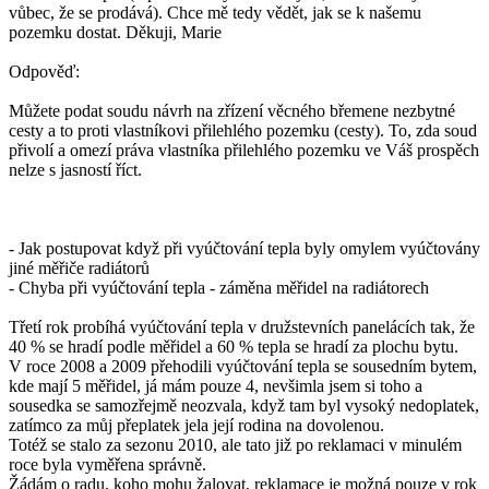
vůbec, že se prodává). Chce mě tedy vědět, jak se k našemu
pozemku dostat. Děkuji, Marie
Odpověď:
Můžete podat soudu návrh na zřízení věcného břemene nezbytné
cesty a to proti vlastníkovi přilehlého pozemku (cesty). To, zda soud
přivolí a omezí práva vlastníka přilehlého pozemku ve Váš prospěch
nelze s jasností říct.
- Jak postupovat když při vyúčtování tepla byly omylem vyúčtovány
jiné měřiče radiátorů
- Chyba při vyúčtování tepla - záměna měřidel na radiátorech
Třetí rok probíhá vyúčtování tepla v družstevních panelácích tak, že
40 % se hradí podle měřidel a 60 % tepla se hradí za plochu bytu.
V roce 2008 a 2009 přehodili vyúčtování tepla se sousedním bytem,
kde mají 5 měřidel, já mám pouze 4, nevšimla jsem si toho a
sousedka se samozřejmě neozvala, když tam byl vysoký nedoplatek,
zatímco za můj přeplatek jela její rodina na dovolenou.
Totéž se stalo za sezonu 2010, ale tato již po reklamaci v minulém
roce byla vyměřena správně.
Žádám o radu, koho mohu žalovat, reklamace je možná pouze v rok