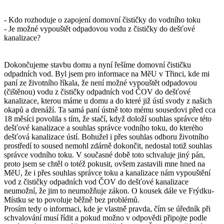
- Kdo rozhoduje o zapojení domovní čističky do vodního toku
- Je možné vypouštět odpadovou vodu z čističky do dešťové
kanalizace?
Dokončujeme stavbu domu a nyní řešíme domovní čističku
odpadních vod. Byl jsem pro informace na MěU v Třinci, kde mi
paní ze životního říkala, že není možné vypouštět odpadovou
(čištěnou) vodu z čističky odpadních vod ČOV do dešťové
kanalizace, kterou máme u domu a do které již ústí svody z našich
okapů a drenáží. Ta samá paní ústně toto mému sousedovi před cca
18 měsíci povolila s tím, že stačí, když doloží souhlas správce této
dešťové kanalizace a souhlas správce vodního toku, do kterého
dešťová kanalizace ústí. Bohužel i přes souhlas odboru životního
prostředí to soused nemohl zdárně dokončit, nedostal totiž souhlas
správce vodního toku. V současné době toto schvaluje jiný pán,
proto jsem se chtěl o totéž pokusit, ovšem zastavili mne hned na
MěU, že i přes souhlas správce toku a kanalizace nám vypouštění
vod z čističky odpadních vod ČOV do dešťové kanalizace
neumožní, že jim to neumožňuje zákon. O kousek dále ve Frýdku-
Místku se to povoluje běžně bez problémů.
Prosím tedy o informaci, kde je vlastně pravda, čím se úředník při
schvalování musí řídit a pokud možno v odpovědi připojte podle