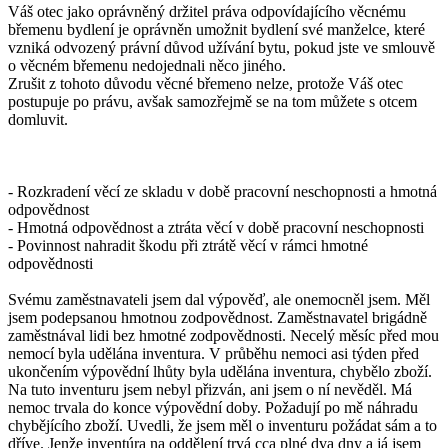
Váš otec jako oprávněný držitel práva odpovídajícího věcnému
břemenu bydlení je oprávněn umožnit bydlení své manželce, které
vzniká odvozený právní důvod užívání bytu, pokud jste ve smlouvě
o věcném břemenu nedojednali něco jiného.
Zrušit z tohoto důvodu věcné břemeno nelze, protože Váš otec
postupuje po právu, avšak samozřejmě se na tom můžete s otcem
domluvit.
- Rozkradení věcí ze skladu v době pracovní neschopnosti a hmotná
odpovědnost
- Hmotná odpovědnost a ztráta věcí v době pracovní neschopnosti
- Povinnost nahradit škodu při ztrátě věcí v rámci hmotné
odpovědnosti
Svému zaměstnavateli jsem dal výpověď, ale onemocněl jsem. Měl
jsem podepsanou hmotnou zodpovědnost. Zaměstnavatel brigádně
zaměstnával lidi bez hmotné zodpovědnosti. Necelý měsíc před mou
nemocí byla udělána inventura. V průběhu nemoci asi týden před
ukončením výpovědní lhůty byla udělána inventura, chybělo zboží.
Na tuto inventuru jsem nebyl přizván, ani jsem o ní nevěděl. Má
nemoc trvala do konce výpovědní doby. Požadují po mě náhradu
chybějícího zboží. Uvedli, že jsem měl o inventuru požádat sám a to
dříve. Jenže inventúra na oddělení trvá cca plné dva dny a já jsem