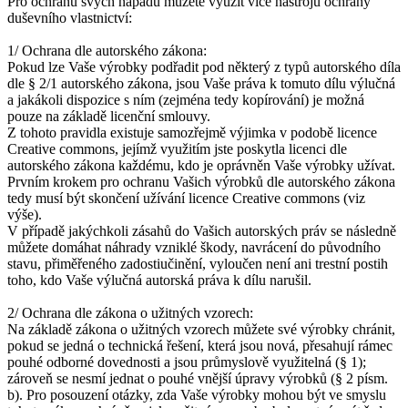
Pro ochranu svých nápadů můžete využít více nástrojů ochrany
duševního vlastnictví:
1/ Ochrana dle autorského zákona:
Pokud lze Vaše výrobky podřadit pod některý z typů autorského díla
dle § 2/1 autorského zákona, jsou Vaše práva k tomuto dílu výlučná
a jakákoli dispozice s ním (zejména tedy kopírování) je možná
pouze na základě licenční smlouvy.
Z tohoto pravidla existuje samozřejmě výjimka v podobě licence
Creative commons, jejímž využitím jste poskytla licenci dle
autorského zákona každému, kdo je oprávněn Vaše výrobky užívat.
Prvním krokem pro ochranu Vašich výrobků dle autorského zákona
tedy musí být skončení užívání licence Creative commons (viz
výše).
V případě jakýchkoli zásahů do Vašich autorských práv se následně
můžete domáhat náhrady vzniklé škody, navrácení do původního
stavu, přiměřeného zadostiučinění, vyloučen není ani trestní postih
toho, kdo Vaše výlučná autorská práva k dílu narušil.
2/ Ochrana dle zákona o užitných vzorech:
Na základě zákona o užitných vzorech můžete své výrobky chránit,
pokud se jedná o technická řešení, která jsou nová, přesahují rámec
pouhé odborné dovednosti a jsou průmyslově využitelná (§ 1);
zároveň se nesmí jednat o pouhé vnější úpravy výrobků (§ 2 písm.
b). Pro posouzení otázky, zda Vaše výrobky mohou být ve smyslu