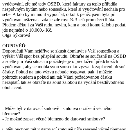
vyúčtování, zřejmě tedy OSBD, která faktury za teplo přiřadila
nesprávným bytům nebo sousedku, která si vyučtování nechala pro
sebe. A kdo by mi mohl vypočítat, o kolik peněz jsem byla při
vyúčtování ošizena a zda je zde rovněž 3 letá promlčecí lhůta.
Předem děkuji za Vaši radu, nevím, kam a proti komu žalobu podat.
jde nejméně o 10.000,- Kč.
Olga Sýkorová
ODPOVĚĎ:
Doporučuji Vám nejdříve se zkusit domluvit s Vaší sousedkou a
vyřešit Váš spor bez přispění soudu. Obraťte se současně na OSBD
a sdělte jim Vaši situaci a požádejte je o předložení předchozích
vyúčtování, abyste mohla svou sousedku vyzvat k zaplacení přesné
částky. Pokud na tuto výzvu nebude reagovat, pak jí můžete
pohrozit soudem a pokud ani tak Vámi požadovanou částku
nezaplatí, tak se obraťte na soud žalobou na vydání bezdůvodného
obohacení.
- Může být v darovací smlouvě i smlouva o zřízení věcného
břemene?
- Je možné zapsat věcné břemeno do darovací smlouvy?
Chtěli bychom mít v darovací smlouvě níže sepsané věcné břemeno.