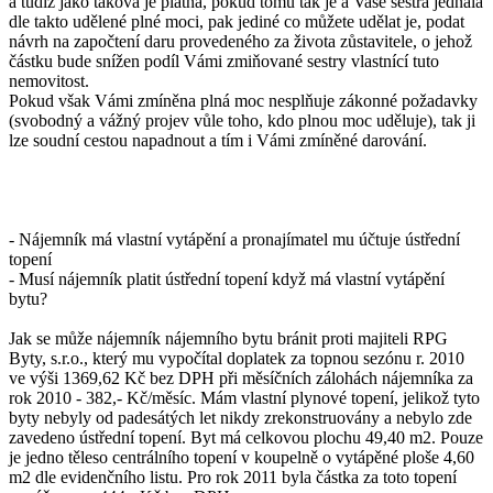
a tudíž jako taková je platná, pokud tomu tak je a Vaše sestra jednala
dle takto udělené plné moci, pak jediné co můžete udělat je, podat
návrh na započtení daru provedeného za života zůstavitele, o jehož
částku bude snížen podíl Vámi zmiňované sestry vlastnící tuto
nemovitost.
Pokud však Vámi zmíněna plná moc nesplňuje zákonné požadavky
(svobodný a vážný projev vůle toho, kdo plnou moc uděluje), tak ji
lze soudní cestou napadnout a tím i Vámi zmíněné darování.
- Nájemník má vlastní vytápění a pronajímatel mu účtuje ústřední
topení
- Musí nájemník platit ústřední topení když má vlastní vytápění
bytu?
Jak se může nájemník nájemního bytu bránit proti majiteli RPG
Byty, s.r.o., který mu vypočítal doplatek za topnou sezónu r. 2010
ve výši 1369,62 Kč bez DPH při měsíčních zálohách nájemníka za
rok 2010 - 382,- Kč/měsíc. Mám vlastní plynové topení, jelikož tyto
byty nebyly od padesátých let nikdy zrekonstruovány a nebylo zde
zavedeno ústřední topení. Byt má celkovou plochu 49,40 m2. Pouze
je jedno těleso centrálního topení v koupelně o vytápěné ploše 4,60
m2 dle evidenčního listu. Pro rok 2011 byla částka za toto topení