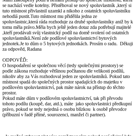
se nachází vedle kotelny. Přistěhoval se nový spoluvlastník ,který si
tuto místnost přivlastnil uzamkl a nikoho z ostatních spoluvlastníku
nehodlá pustit.Tuto místnost mu přidělila jedna ze
spoluvlastnic,která ráda rozhoduje za druhé spoluvlastníky aniž by k
tomu měla právo.Měla bych ještě jeden dotaz zda potřebují majitelé
,kteří prodávali svůj vlastnický podíl na domě svolení od ostatních
spoluvlastníků.Není zde podílové spoluvlastnictví bytových
jednotek.Je to dům o 5 bytových jednotkách. Prosím o radu. Děkuji
za odpověd, Radana
ODPOVĚĎ:
O hospodaření se společnou věcí (tedy společnými prostory) se
podle zákona rozhoduje většinou počítanou dle velikosti podílů,
nikoliv aby za Vás rozhodoval jeden ze spoluvlastníků. Pokud tato
místnost spadá do společných prostor spadajících do majetku v
podílovém spoluvlastnictví, pak máte nárok na přístup do těchto
prostor.
Pokud máte dům v podílovém spoluvlastnictví, tak při převodu
tohoto podílu (koupě, dar, atd.), máte jako spoluvlastníci předkupní
právo, pokud se tedy nejedná o osobu blízkou k osobě převodce
(příbuzní v řadě přímé, sourozenci, manžel či partner).