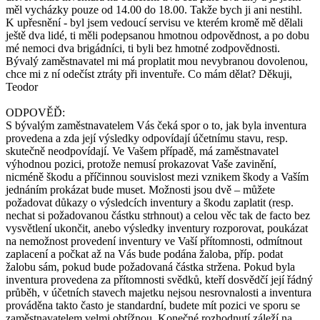
měl vycházky pouze od 14.00 do 18.00. Takže bych ji ani nestihl.
K upřesnění - byl jsem vedoucí servisu ve kterém kromě mě dělali
ještě dva lidé, ti měli podepsanou hmotnou odpovědnost, a po dobu
mé nemoci dva brigádníci, ti byli bez hmotné zodpovědnosti.
Bývalý zaměstnavatel mi má proplatit mou nevybranou dovolenou,
chce mi z ní odečíst ztráty při inventuře. Co mám dělat? Děkuji,
Teodor
ODPOVĚĎ:
S bývalým zaměstnavatelem Vás čeká spor o to, jak byla inventura
provedena a zda její výsledky odpovídají účetnímu stavu, resp.
skutečně neodpovídají. Ve Vašem případě, má zaměstnavatel
výhodnou pozici, protože nemusí prokazovat Vaše zavinění,
nicméně škodu a příčinnou souvislost mezi vznikem škody a Vaším
jednáním prokázat bude muset. Možnosti jsou dvě – můžete
požadovat důkazy o výsledcích inventury a škodu zaplatit (resp.
nechat si požadovanou částku strhnout) a celou věc tak de facto bez
vysvětlení ukončit, anebo výsledky inventury rozporovat, poukázat
na nemožnost provedení inventury ve Vaší přítomnosti, odmítnout
zaplacení a počkat až na Vás bude podána žaloba, příp. podat
žalobu sám, pokud bude požadovaná částka stržena. Pokud byla
inventura provedena za přítomnosti svědků, kteří dosvědčí její řádný
průběh, v účetních stavech majetku nejsou nesrovnalosti a inventura
prováděna takto často je standardní, budete mít pozici ve sporu se
zaměstnavatelem velmi obtížnou. Konečné rozhodnutí záleží na