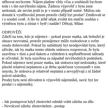
stěhovat nechceme. Nájem platíme vždy včas a souhlasili bychom
teda i s tím navýšením nájmu. Žádnou výpověď z bytu jsme
nedostali, ale nevím jestli to je v tomto případě nutné. Můžou nás
donutit k vystěhování jenom protože chtějí byt prodat? Zmiňovali se
i o soudní cestě. A šlo by ještě nějak zvrátit ten matčin souhlas s
výměnou bytu a zůstat v bytě i nadále? Děkuji, Milan
ODPOVĚĎ:
Záleží na tom, kdo je nájemce – pokud pouze matka, tak bohužel je
situace nezvratná, protože pronájemce může rozhodovat o svém
osudu dobrovolně. Pokud by nabídnutý byt neodpovídal bytu, který
užíváte, tak by matka tomto ohledu smlouvu rozporovat, že byla
uzavřena v tísni a pod tlakem a vzhledem k nepřiměřenosti náhrady
je očividné, že byla uzavřena za nápadně nevýhodných podmínek.
Pokud nájemce není pouze matka, tak smlouva trpí nedostatky, které
působí relativní neplatnost a je třeba společnost vyrozumět v tom
smyslu, že smlouva je relativně neplatná a nevyplývají z ní žádné
právní následky.
Prodej bytu není důvodem k výpovědi nájemníků, navíc byt lze
prodat i s nájemníky.
- Jak postupovat když zhotovitel odmítá vrátit zálohu na dílo
- Nevrácení zálohy zhotovitelem - postup