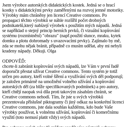
Jsem výrobce autorských didaktických kostek. Jedná se o hrací
kostky s didaktickými prvky zaměřenými na rozvoj jemné motoriky.
Výrobky mám chráněny jen licencí Creative commons. Po
propagaci těchto výrobků se náhle rozšířil počet drobných
podnikatelů,který nabízejí výrobek s použitím mých nápadů. Jedná
se například o stejný princip herních prvků, či vizuální kopírování
systému (rozmístnění) "obrazu" (např.použití slunce, mraku, kytek
domku a plotu dohromady s uvazovacími prvky). Zajímalo by mě,
zda se mohu nějak bránit, případně co musím udělat, aby mi nebyli
kradeny nápady. Děkuji. Olga
ODPOVĚĎ:
chcete-li zabránit kopírování svých nápadů, lze Vám v první řadě
doporučit přestat užívat Creative commons. Tento systém je totiž
určen pro autory, kteří volné šíření a využívání svých děl podporují;
je založen primárně na umožnění volného užívání a kopírování
autorských děl (za blíže specifikovaných podmínek) a pro autory,
kteří chtějí naopak svá díla proti takovým zásahům chránit, se
Creative commons nehodí. Tím, že jste u svých výrobků
prezentovala příslušné piktogramy či jiný odkaz na konkrétní licenci
Creative commons, jste dala souhlas každému, kdo bude Vaše
výrobky používat, k volnému užívání, kopírování či komerčnímu
využití (toto nemusí platit vždy) svých nápadů.