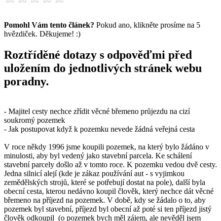
Pomohl Vám tento článek?
Pokud ano, klikněte prosíme na 5
hvězdiček. Děkujeme! :)
Roztříděné dotazy s odpověďmi před
uložením do jednotlivých stránek webu
poradny.
- Majitel cesty nechce zřídit věcné břemeno průjezdu na cizí
soukromý pozemek
- Jak postupovat když k pozemku nevede žádná veřejná cesta
V roce někdy 1996 jsme koupili pozemek, na který bylo žádáno v
minulosti, aby byl vedený jako stavební parcela. Ke schálení
stavební parcely došlo až v tomto roce. K pozemku vedou dvě cesty.
Jedna silnicí alejí (kde je zákaz používání aut - s vyjimkou
zemědělských strojů, které se potřebují dostat na pole), další byla
obecní cesta, kterou nedávno koupil člověk, který nechce dát věcné
břemeno na příjezd na pozemek. V době, kdy se žádalo o to, aby
pozemek byl stavební, příjezd byl obecní až poté si ten příjezd jistý
člověk odkoupil (o pozemek bych měl zájem, ale nevěděl jsem