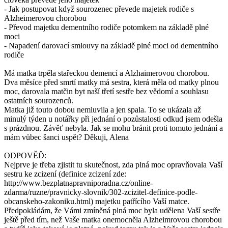
- Jak postupovat když sourozenec převede majetek rodiče s
Alzheimerovou chorobou
- Převod majetku dementního rodiče potomkem na základě plné
moci
- Napadení darovací smlouvy na základě plné moci od dementního
rodiče
Má matka trpěla stařeckou demencí a Alzhaimerovou chorobou.
Dva měsíce před smrtí matky má sestra, která měla od matky plnou
moc, darovala matčin byt naší třetí sestře bez vědomí a souhlasu
ostatních sourozenců.
Matka již touto dobou nemluvila a jen spala. To se ukázala až
minulý týden u notářky při jednání o pozůstalosti odkud jsem odešla
s prázdnou. Závěť nebyla. Jak se mohu bránit proti tomuto jednání a
mám vůbec šanci uspět? Děkuji, Alena
ODPOVĚĎ:
Nejprve je třeba zjistit tu skutečnost, zda plná moc opravňovala Vaší
sestru ke zcizení (definice zcizení zde:
http://www.bezplatnapravniporadna.cz/online-
zdarma/ruzne/pravnicky-slovnik/302-zcizitel-definice-podle-
obcanskeho-zakoniku.html) majetku patřícího Vaší matce.
Předpokládám, že Vámi zmíněná plná moc byla udělena Vaší sestře
ještě před tím, než Vaše matka onemocněla Alzheimrovou chorobou