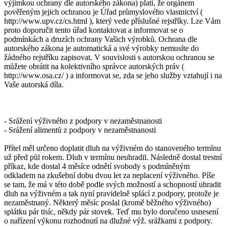
výjimkou ochrany dle autorského zákona) platí, že orgánem
pověřeným jejich ochranou je Úřad průmyslového vlastnictví (
http://www.upv.cz/cs.html ), který vede příslušné rejstříky. Lze Vám
proto doporučit tento úřad kontaktovat a informovat se o
podmínkách a druzích ochrany Vašich výrobků. Ochrana dle
autorského zákona je automatická a své výrobky nemusíte do
žádného rejstříku zapisovat. V souvislosti s autorskou ochranou se
můžete obrátit na kolektivního správce autorských práv (
http://www.osa.cz/ ) a informovat se, zda se jeho služby vztahují i na
Vaše autorská díla.
- Srážení výživného z podpory v nezaměstnanosti
- Srážení alimentů z podpory v nezaměstnanosti
Přítel měl určeno doplatit dluh na výživném do stanoveného termínu
už před půl rokem. Dluh v termínu neuhradil. Následně dostal trestní
příkaz, kde dostal 4 měsíce odnětí svobody s podmíněným
odkladem na zkušební dobu dvou let za neplacení výživného. Píše
se tam, že má v této době podle svých možností a schopností uhradit
dluh na výživném a tak nyní pravidelně splácí z podpory, protože je
nezaměstnaný. Některý měsíc poslal (kromě běžného výživného)
splátku pár tisíc, někdy pár stovek. Teď mu bylo doručeno usnesení
o nařízení výkonu rozhodnutí na dlužné výž. srážkami z podpory.