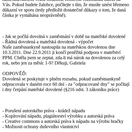
Vás. Pokud budete žalobce, počítejte s tím, že musíte unést břemeno
důkazní ve sporu (tedy předložit dostatečné důkazy o tom, že daná
částka je vymáhána neoprávněně).
- Jak se počítá dovolná v zaměstnání v době na mateřské dovolené
- Řádná dovolená a mateřská dovolená - výpočet
Naše zaměsnankyně nastoupila na mateřskou dovolenou dne
10.3.2011. Dne 22.9.2011 ji končí peněžitá podpora v mateřství
PPM. Chtěla jsem se zeptat, zda-li má nárok na dovolenou za celý
rok, nebo jen za měsíc 1-9? Děkuji, Gabriela
ODPOVĚĎ:
Dovolená se poskytuje v plném rozsahu, pokud zaměstnankyně
odpracovala v daném roce 60 dní - za "odpracované dny" se počítají
i dny čerpání mateřské dovolené (§216 odst. 3 zákoníku práce)
- Porušení autorského práva - krádež nápadu
- Kopírování nápadu, plagiátorství výrobku a autorská práva
- Creative commons a autorská práva k nápadu na výrobu hračky
- Možnosti ochrany duševního vlastnictví