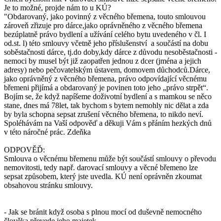
Je to možné, projde nám to u KÚ?
"Obdarovaný, jako povinný z věcného břemena, touto smlouvou
zároveň zřizuje pro dárce,jako oprávněného z věcného břemena
bezúplatně právo bydlení a užívání celého bytu uvedeného v čl. I
od.st. l) této smlouvy včetně jeho příslušenství a součástí na dobu
soběstačnosti dárce, tj.do doby,kdy dárce z důvodu nesoběstačnosti -
nemoci by musel být již zaopatřen jednou z dcer (jména a jejich
adresy) nebo pečovatelským ústavem, domovem důchodců.Dárce,
jako oprávněný z věcného břemena, právo odpovídající věcnému
břemeni přijímá a obdarovaný je povinen toto jeho „právo strpět“.
Bojím se, že když napíšeme doživotní bydlení a s mamkou se něco
stane, dnes má 78let, tak bychom s bytem nemohly nic dělat a zda
by byla schopna sepsat zrušení věcného břemena, to nikdo neví.
Spoléhávám na Vaší odpověď a děkuji Vám s přáním hezkých dnů
v této náročné prác. Zdeňka
ODPOVĚĎ:
Smlouva o věcnému břemenu může být součástí smlouvy o převodu
nemovitosti, tedy např. darovací smlouvy a věcné břemeno lze
sepsat způsobem, který jste uvedla. KÚ není oprávněn zkoumat
obsahovou stránku smlouvy.
- Jak se bránit když osoba s plnou mocí od duševně nemocného
člověka převede jeho majetek