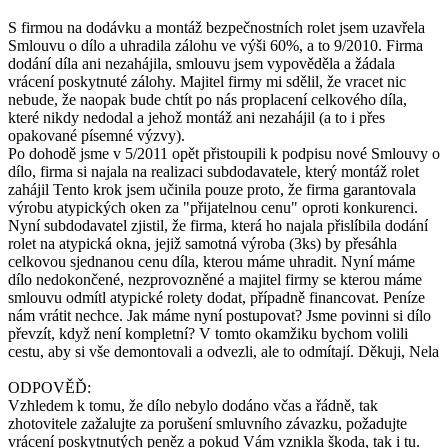
S firmou na dodávku a montáž bezpečnostních rolet jsem uzavřela
Smlouvu o dílo a uhradila zálohu ve výši 60%, a to 9/2010. Firma
dodání díla ani nezahájila, smlouvu jsem vypověděla a žádala
vrácení poskytnuté zálohy. Majitel firmy mi sdělil, že vracet nic
nebude, že naopak bude chtít po nás proplacení celkového díla,
které nikdy nedodal a jehož montáž ani nezahájil (a to i přes
opakované písemné výzvy).
Po dohodě jsme v 5/2011 opět přistoupili k podpisu nové Smlouvy o
dílo, firma si najala na realizaci subdodavatele, který montáž rolet
zahájil Tento krok jsem učinila pouze proto, že firma garantovala
výrobu atypických oken za "přijatelnou cenu" oproti konkurenci.
Nyní subdodavatel zjistil, že firma, která ho najala přislíbila dodání
rolet na atypická okna, jejiž samotná výroba (3ks) by přesáhla
celkovou sjednanou cenu díla, kterou máme uhradit. Nyní máme
dílo nedokončené, nezprovozněné a majitel firmy se kterou máme
smlouvu odmítl atypické rolety dodat, případně financovat. Peníze
nám vrátit nechce. Jak máme nyní postupovat? Jsme povinni si dílo
převzít, když není kompletní? V tomto okamžiku bychom volili
cestu, aby si vše demontovali a odvezli, ale to odmítají. Děkuji, Nela
ODPOVĚĎ:
Vzhledem k tomu, že dílo nebylo dodáno včas a řádně, tak
zhotovitele zažalujte za porušení smluvního závazku, požadujte
vrácení poskytnutých peněz a pokud Vám vznikla škoda, tak i tu.