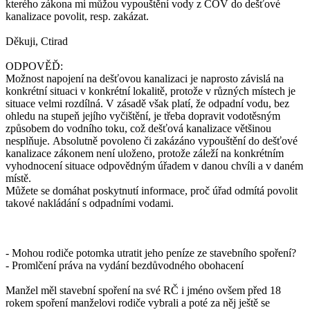
kterého zákona mi můžou vypouštění vody z ČOV do dešťové
kanalizace povolit, resp. zakázat.
Děkuji, Ctirad
ODPOVĚĎ:
Možnost napojení na dešťovou kanalizaci je naprosto závislá na
konkrétní situaci v konkrétní lokalitě, protože v různých místech je
situace velmi rozdílná. V zásadě však platí, že odpadní vodu, bez
ohledu na stupeň jejího vyčištění, je třeba dopravit vodotěsným
způsobem do vodního toku, což dešťová kanalizace většinou
nesplňuje. Absolutně povoleno či zakázáno vypouštění do dešťové
kanalizace zákonem není uloženo, protože záleží na konkrétním
vyhodnocení situace odpovědným úřadem v danou chvíli a v daném
místě.
Můžete se domáhat poskytnutí informace, proč úřad odmítá povolit
takové nakládání s odpadními vodami.
- Mohou rodiče potomka utratit jeho peníze ze stavebního spoření?
- Promlčení práva na vydání bezdůvodného obohacení
Manžel měl stavební spoření na své RČ i jméno ovšem před 18
rokem spoření manželovi rodiče vybrali a poté za něj ještě se