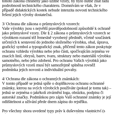
tohoto zákona chráněny jako užitné vzory, by bylo nutné znát řadu
podrobností technického charakteru. Domnívám se však, že v
případě didaktických kostek nebude intenzita novosti technického
řešení jejich výroby dostatečná.
3/ Ochrana dle zákona o průmyslových vzorech:
Vaše výrobky jsou s největší pravděpodobností způsobilé k ochraně
jako průmyslové vzory. Dle § 2 zákona o průmyslových vzorech se
výrobkem rozumí též řemeslně vyrobený předmět, včetně součástek
určených k sestavení do jednoho složeného výrobku, obal, úprava,
grafický symbol a typografický znak, přičemž tento zákon poskytuje
ochranu vzhledu výrobku nebo jeho části, spočívajícím zejména ve
znacích linií, obrysů, barev, tvaru, struktury nebo materiálů výrobku
samotného, nebo jeho zdobení. Pro ochranu Vašich výrobků jako
průmyslových vzorů musí být samozřejmě splněna rovněž
podmínka jejich novosti a individuální povahy.
4/ Ochrana dle zákona o ochranných známkách:
V tomto případě se jedná spíše o doplňkovou ochranu ochranné
známky, kterou na svých výrobcích používáte (pokud je tomu tak) –
jedná se zejména o jakékoli ztvárnění loga, obrázku, podpisu či
autorské značky. Podmínkou pro zápis Vaší ochranné známky je její
odlišitelnost a užívání přede dnem zápisu do rejstříku.
Pro všechny shora uvedené typy práv k duševnímu vlastnictví (s