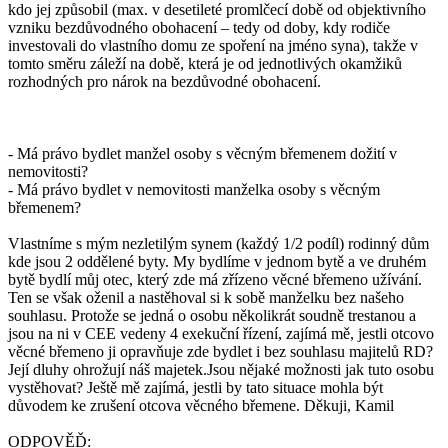
kdo jej způsobil (max. v desetileté promlčecí době od objektivního
vzniku bezdůvodného obohacení – tedy od doby, kdy rodiče
investovali do vlastního domu ze spoření na jméno syna), takže v
tomto směru záleží na době, která je od jednotlivých okamžiků
rozhodných pro nárok na bezdůvodné obohacení.
- Má právo bydlet manžel osoby s věcným břemenem dožití v
nemovitosti?
- Má právo bydlet v nemovitosti manželka osoby s věcným
břemenem?
Vlastníme s mým nezletilým synem (každý 1/2 podíl) rodinný dům
kde jsou 2 oddělené byty. My bydlíme v jednom bytě a ve druhém
bytě bydlí můj otec, který zde má zřízeno věcné břemeno užívání.
Ten se však oženil a nastěhoval si k sobě manželku bez našeho
souhlasu. Protože se jedná o osobu několikrát soudně trestanou a
jsou na ni v CEE vedeny 4 exekuční řízení, zajímá mě, jestli otcovo
věcné břemeno ji opravňuje zde bydlet i bez souhlasu majitelů RD?
Její dluhy ohrožují náš majetek.Jsou nějaké možnosti jak tuto osobu
vystěhovat? Ještě mě zajímá, jestli by tato situace mohla být
důvodem ke zrušení otcova věcného břemene. Děkuji, Kamil
ODPOVĚĎ: