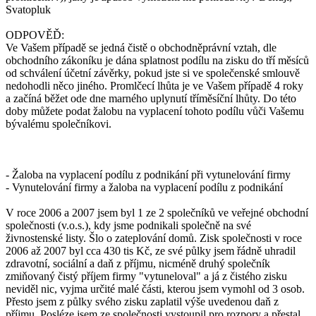
Svatopluk
ODPOVĚĎ:
Ve Vašem případě se jedná čistě o obchodněprávní vztah, dle
obchodního zákoníku je dána splatnost podílu na zisku do tří měsíců
od schválení účetní závěrky, pokud jste si ve společenské smlouvě
nedohodli něco jiného. Promlčecí lhůta je ve Vašem případě 4 roky
a začíná běžet ode dne marného uplynutí tříměsíční lhůty. Do této
doby můžete podat žalobu na vyplacení tohoto podílu vůči Vašemu
bývalému společníkovi.
- Žaloba na vyplacení podílu z podnikání při vytunelování firmy
- Vynutelování firmy a žaloba na vyplacení podílu z podnikání
V roce 2006 a 2007 jsem byl 1 ze 2 společníků ve veřejné obchodní
společnosti (v.o.s.), kdy jsme podnikali společně na své
živnostenské listy. Šlo o zateplování domů. Zisk společnosti v roce
2006 až 2007 byl cca 430 tis Kč, ze své půlky jsem řádně uhradil
zdravotní, sociální a daň z příjmu, nicméně druhý společník
zmiňovaný čistý příjem firmy "vytuneloval" a já z čistého zisku
neviděl nic, vyjma určité malé části, kterou jsem vymohl od 3 osob.
Přesto jsem z půlky svého zisku zaplatil výše uvedenou daň z
příjmu. Posléze jsem ze společnosti vystoupil pro rozpory a přestal