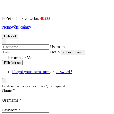
Počet stránek ve webu:
49233
Nejnovější články
Přihlásit
Username
Heslo
Zobrazit heslo
Remember Me
Přihlásit se
Forgot your username?
or
password?
Fields marked with an asterisk (*) are required.
Name *
Username *
Password *