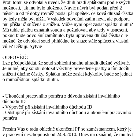
Proti tomu se odvolal a uvedl, že dluh hradí splátkami podle svých
možností, jak mu bylo uloženo. Navíc návrh byl podán před 2
měsíci a od té doby rovněž poslal pár splátek, celková dlužná částka
by tedy měla být nižší. Výsledek odvolání zatím neví, ale podpora
mu přišla už snížená o srážku. Může nyní opět zaslat splátku dluhu?
Má tuhle platbu oznámit soudu a požadovat, aby tedy v usnesení,
pokud bude odvolání zamítnuto, byla upravena dlužná částka? Je
možné, že odvolací soud přihlédne ke snaze stále splácet z vlastní
vůle? Děkuji. Sylvie
ODPOVĚĎ:
Lze předpokládat, že soud zohlední snahu uhradit dlužné výživné.
Je nutné, aby soudu doložil všechny provedené platby a tím docílil
snížení dlužné částky. Splátku může zaslat kdykoliv, bude se jednat
o mimořádnou splátku dluhu.
- Ukončení pracovního poměru z důvodu získání invalidního
důchodu ID
- Výpověď při získání invalidního důchodu ID
- Odstupné při získání invalidního důchodu a ukončení pracovního
poměru
Prosím Vás o radu ohledně ukončení PP se zaměstnancem, který je
v pracovní neschopnosti od 24.9.2010. Dnes mi oznámil, že mu byl