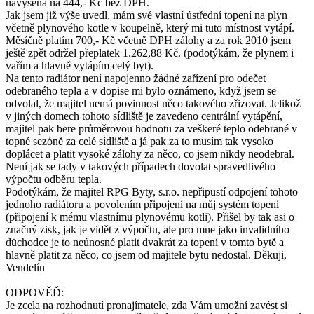
navýšena na 444,- Kč bez DPH.
Jak jsem již výše uvedl, mám své vlastní ústřední topení na plyn
včetně plynového kotle v koupelně, který mi tuto místnost vytápí.
Měsíčně platím 700,- Kč včetně DPH zálohy a za rok 2010 jsem
ještě zpět održel přeplatek 1.262,88 Kč. (podotýkám, že plynem i
vařím a hlavně vytápím celý byt).
Na tento radiátor není napojenno žádné zařízení pro odečet
odebraného tepla a v dopise mi bylo oznámeno, když jsem se
odvolal, že majitel nemá povinnost něco takového zřizovat. Jelikož
v jiných domech tohoto sídliště je zavedeno centrální vytápění,
majitel pak bere průměrovou hodnotu za veškeré teplo odebrané v
topné sezóně za celé sídliště a já pak za to musím tak vysoko
doplácet a platit vysoké zálohy za něco, co jsem nikdy neodebral.
Není jak se tady v takových případech dovolat spravedlivého
výpočtu odběru tepla.
Podotýkám, že majitel RPG Byty, s.r.o. nepřipustí odpojení tohoto
jednoho radiátoru a povolením připojení na můj systém topení
(připojení k mému vlastnímu plynovému kotli). Přišel by tak asi o
značný zisk, jak je vidět z výpočtu, ale pro mne jako invalidního
důchodce je to neúnosné platit dvakrát za topení v tomto bytě a
hlavně platit za něco, co jsem od majitele bytu nedostal. Děkuji,
Vendelín
ODPOVĚĎ:
Je zcela na rozhodnutí pronajímatele, zda Vám umožní zavést si