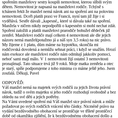
spořením manželovy sestry koupili nemovitost, kterou slíbili svým
dětem. Nemovitost je napsaná na manželovi rodiče. Tchýně s
tchánem řekli že manžel nemá nárok ani na spoření ani na polovinu
nemovitosti. Dceři platili praxi ve Francii, nyní tam již žije i si
vydělává. Sestře dávali ,,kapesné,, které si dávala také na spoření.
Manžela v ničem nikdy nepodpořili o kapesném si mohl nechat zdát.
Spoření založili a platili manželovi prarodiče bohužel dědeček již
zemřel. Manželovi rodiče mají celkem 4 nemovitosti ale dle jejich
názoru nemá manžel(potažmo já a náš syn 3,5 roku) na nic právo.
My žijeme z 1 platu, dům máme na hypotéku, skončila mi
rodičovská dovolená a nemůžu sehnat práci, i když se snažím. Hrozí
nám exekuce ale manželovi rodiče nám odmítají jakkoliv pomoci,
neboť sami mají málo. V 1 nemovitosti žijí ostatní 3 nemovitosti
pronajímají. Tato situace trvá již 9 roků. Moje matka zemřela a otec
je starý, spíše podporujeme z toho minima co máme ještě jeho. Jsem
zoufalá. Děkuji, Pavel
ODPOVĚĎ:
Váš manžel nemá na majetek svých rodičů za jejich života právní
nárok, tudíž o svém majetku si jeho rodiče rozhodují svobodně a bez
ohledu na své děti a jejich potřeby.
Na Vámi uvedené spoření má Váš manžel sice právní nárok a může
požadovat po svých rodičích vrácení této částky. Nicméně právo na
vydání bezdůvodného obohacení se promlčuje ve tříleté promlčecí
době od okamžiku zjištění, že k bezdůvodnému obohacení došlo a