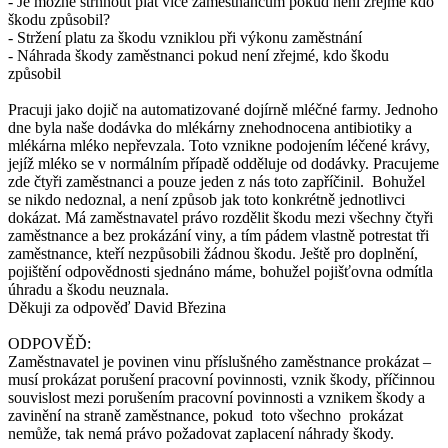
- Je možné strhnout plat více zaměstnancům pokud není zřejmé kdo
škodu způsobil?
- Stržení platu za škodu vzniklou při výkonu zaměstnání
- Náhrada škody zaměstnanci pokud není zřejmé, kdo škodu
způsobil
Pracuji jako dojič na automatizované dojírně mléčné farmy. Jednoho
dne byla naše dodávka do mlékárny znehodnocena antibiotiky a
mlékárna mléko nepřevzala. Toto vznikne podojením léčené krávy,
jejíž mléko se v normálním případě odděluje od dodávky. Pracujeme
zde čtyři zaměstnanci a pouze jeden z nás toto zapříčinil. Bohužel
se nikdo nedoznal, a není způsob jak toto konkrétně jednotlivci
dokázat. Má zaměstnavatel právo rozdělit škodu mezi všechny čtyři
zaměstnance a bez prokázání viny, a tím pádem vlastně potrestat tři
zaměstnance, kteří nezpůsobili žádnou škodu. Ještě pro doplnění,
pojištění odpovědnosti sjednáno máme, bohužel pojišťovna odmítla
úhradu a škodu neuznala.
Děkuji za odpověď David Březina
ODPOVĚĎ:
Zaměstnavatel je povinen vinu příslušného zaměstnance prokázat –
musí prokázat porušení pracovní povinnosti, vznik škody, příčinnou
souvislost mezi porušením pracovní povinnosti a vznikem škody a
zavinění na straně zaměstnance, pokud toto všechno prokázat
nemůže, tak nemá právo požadovat zaplacení náhrady škody.