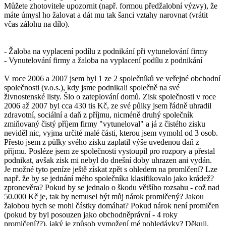
Můžete zhotovitele upozornit (např. formou předžalobní výzvy), že
máte úmysl ho žalovat a dát mu tak šanci vztahy narovnat (vrátit
včas zálohu na dílo).
- Žaloba na vyplacení podílu z podnikání při vytunelování firmy
- Vynutelování firmy a žaloba na vyplacení podílu z podnikání
V roce 2006 a 2007 jsem byl 1 ze 2 společníků ve veřejné obchodní
společnosti (v.o.s.), kdy jsme podnikali společně na své
živnostenské listy. Šlo o zateplování domů. Zisk společnosti v roce
2006 až 2007 byl cca 430 tis Kč, ze své půlky jsem řádně uhradil
zdravotní, sociální a daň z příjmu, nicméně druhý společník
zmiňovaný čistý příjem firmy "vytuneloval" a já z čistého zisku
neviděl nic, vyjma určité malé části, kterou jsem vymohl od 3 osob.
Přesto jsem z půlky svého zisku zaplatil výše uvedenou daň z
příjmu. Posléze jsem ze společnosti vystoupil pro rozpory a přestal
podnikat, avšak zisk mi nebyl do dnešní doby uhrazen ani vydán.
Je možné tyto peníze ještě získat zpět s ohledem na promlčení? Lze
např. že by se jednání mého společníka klasifikovalo jako krádež?
zpronevěra? Pokud by se jednalo o škodu většího rozsahu - což nad
50.000 Kč je, tak by nemusel být můj nárok promlčený? Jakou
žalobou bych se mohl částky domáhat? Pokud nárok není promlčen
(pokud by byl posouzen jako obchodněprávní - 4 roky
promlčení??), jaký je způsob vymožení mé pohledávky? Děkuji,