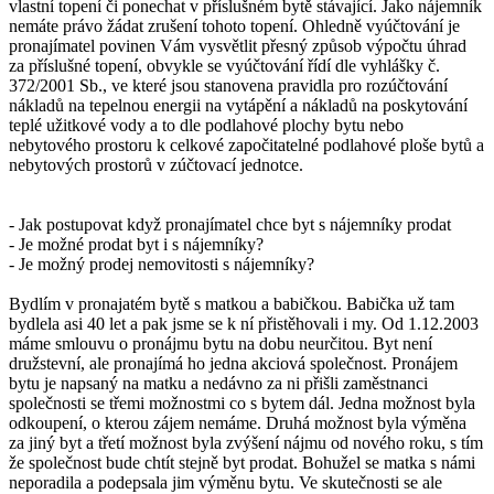
vlastní topení či ponechat v příslušném bytě stávající. Jako nájemník
nemáte právo žádat zrušení tohoto topení. Ohledně vyúčtování je
pronajímatel povinen Vám vysvětlit přesný způsob výpočtu úhrad
za příslušné topení, obvykle se vyúčtování řídí dle vyhlášky č.
372/2001 Sb., ve které jsou stanovena pravidla pro rozúčtování
nákladů na tepelnou energii na vytápění a nákladů na poskytování
teplé užitkové vody a to dle podlahové plochy bytu nebo
nebytového prostoru k celkové započitatelné podlahové ploše bytů a
nebytových prostorů v zúčtovací jednotce.
- Jak postupovat když pronajímatel chce byt s nájemníky prodat
- Je možné prodat byt i s nájemníky?
- Je možný prodej nemovitosti s nájemníky?
Bydlím v pronajatém bytě s matkou a babičkou. Babička už tam
bydlela asi 40 let a pak jsme se k ní přistěhovali i my. Od 1.12.2003
máme smlouvu o pronájmu bytu na dobu neurčitou. Byt není
družstevní, ale pronajímá ho jedna akciová společnost. Pronájem
bytu je napsaný na matku a nedávno za ni přišli zaměstnanci
společnosti se třemi možnostmi co s bytem dál. Jedna možnost byla
odkoupení, o kterou zájem nemáme. Druhá možnost byla výměna
za jiný byt a třetí možnost byla zvýšení nájmu od nového roku, s tím
že společnost bude chtít stejně byt prodat. Bohužel se matka s námi
neporadila a podepsala jim výměnu bytu. Ve skutečnosti se ale