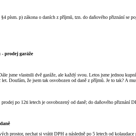
e §4 písm. p) zákona o daních z příjmů, tzn. do daňového přiznání se poj
 - prodej garáže
 Dále jsme vlastnili dvě garáže, ale každý svou. Letos jsme jednou kup
l 12 let. Doufám, že jsem tak osvobozen od daně z příjmů. Je to tak? A
h prodej po 12ti letech je osvobozený od daně; do daňového přiznání 
 daně
ých prostor, nechat si vrátit DPH a následně po 5 letech od kolaudace 