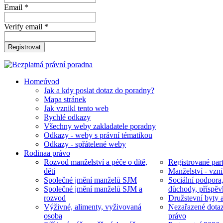
Email *
Verify email *
Registrovat
Home
úvod
Jak a kdy poslat dotaz do poradny?
Mapa stránek
Jak vznikl tento web
Rychlé odkazy
Všechny weby zakladatele poradny
Odkazy - weby s právní tématikou
Odkazy - spřátelené weby
Rodina
a právo
Rozvod manželství a péče o dítě,
Registrované part
děti
Manželství - vzni
Společné jmění manželů SJM
Sociální podpora
Společné jmění manželů SJM a
důchody, příspěv
rozvod
Družstevní byty 
Výživné, alimenty, vyživovaná
Nezařazené dotaz
osoba
právo