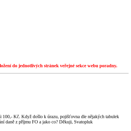
ožení do jednotlivých stránek veřejné sekce webu poradny.
ýši 100,- Kč. Když došlo k úrazu, pojišťovna dle nějakých tabulek
nání daně z příjmu FO a jako co? Děkuji, Svatopluk