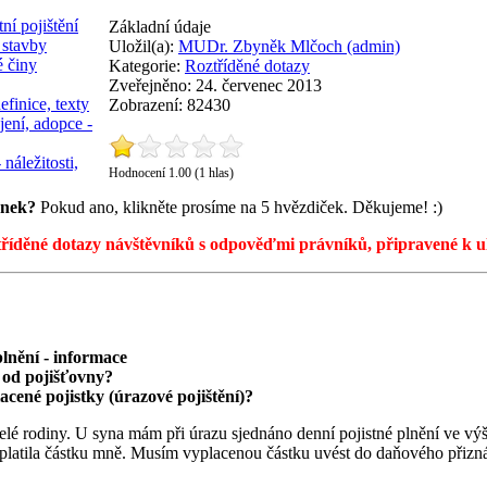
ní pojištění
Základní údaje
 stavby
Uložil(a):
MUDr. Zbyněk Mlčoch (admin)
é činy
Kategorie:
Roztříděné dotazy
Zveřejněno: 24. červenec 2013
efinice, texty
Zobrazení: 82430
jení, adopce -
 náležitosti,
Hodnocení 1.00 (1 hlas)
ánek?
Pokud ano, klikněte prosíme na 5 hvězdiček. Děkujeme! :)
říděné dotazy návštěvníků s odpověďmi právníků, připravené k ul
plnění - informace
z od pojišťovny?
acené pojistky (úrazové pojištění)?
í celé rodiny. U syna mám při úrazu sjednáno denní pojistné plnění ve v
 vyplatila částku mně. Musím vyplacenou částku uvést do daňového přiz