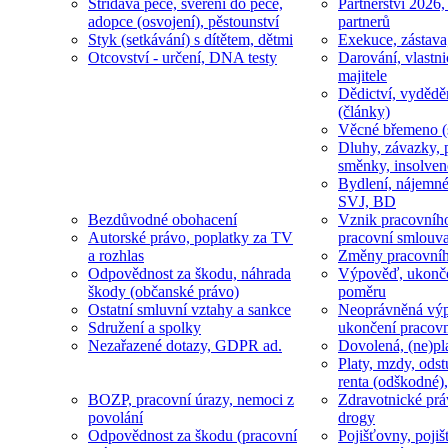
Střídavá péče, svěření do péče,
Partnerství 2026,
adopce (osvojení), pěstounství
partnerů
Styk (setkávání) s dítětem, dětmi
Exekuce, zástava
Otcovství - určení, DNA testy
Darování, vlastni
majitele
Dědictví, vydědě
(články)
Věcné břemeno (
Dluhy, závazky, 
směnky, insolven
Bydlení, nájemné
SVJ, BD
Bezdůvodné obohacení
Vznik pracovníh
Autorské právo, poplatky za TV
pracovní smlouv
a rozhlas
Změny pracovní
Odpovědnost za škodu, náhrada
Výpověď, ukonče
škody (občanské právo)
poměru
Ostatní smluvní vztahy a sankce
Neoprávněná výp
Sdružení a spolky
ukončení pracov
Nezařazené dotazy, GDPR ad.
Dovolená, (ne)pl
Platy, mzdy, odst
renta (odškodné),
BOZP, pracovní úrazy, nemoci z
Zdravotnické prá
povolání
drogy
Odpovědnost za škodu (pracovní
Pojišťovny, pojiš