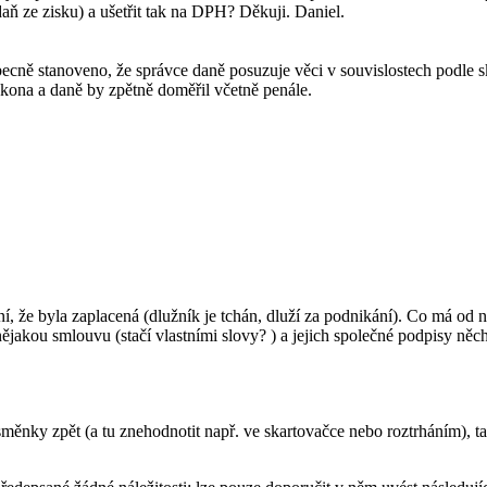
aň ze zisku) a ušetřit tak na DPH? Děkuji. Daniel.
ně stanoveno, že správce daně posuzuje věci v souvislostech podle sk
ákona a daně by zpětně doměřil včetně penále.
, že byla zaplacená (dlužník je tchán, dluží za podnikání). Co má od 
nějakou smlouvu (stačí vlastními slovy? ) a jejich společné podpisy ně
 směnky zpět (a tu znehodnotit např. ve skartovačce nebo roztrháním), 