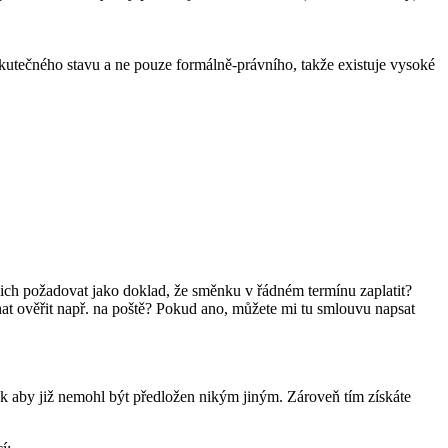
utečného stavu a ne pouze formálně-právního, takže existuje vysoké
nich požadovat jako doklad, že směnku v řádném termínu zaplatit?
chat ověřit např. na poště? Pokud ano, můžete mi tu smlouvu napsat
tak aby již nemohl být předložen nikým jiným. Zároveň tím získáte