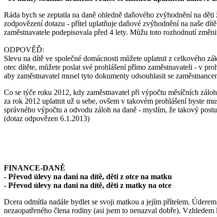
Ráda bych se zeptatla na daně ohledně daňového zvýhodnění na děti 
zodpovězení dotazu - přítel uplatňuje daňové zvýhodnění na naše dít
zaměstnavatele podepisovala před 4 lety. Můžu toto rozhodnutí změnit 
ODPOVĚĎ:
Slevu na dítě ve společné domácnosti můžete uplatnit z celkového zák
otec dítěte, můžete poslat své prohlášení přímo zaměstnavateli - v pro
aby zaměstnavatel musel tyto dokumenty odsouhlasit se zaměstnancem,
Co se týče roku 2012, kdy zaměstnavatel při výpočtu měsíčních záloh n
za rok 2012 uplatnit už u sebe, ovšem v takovém prohlášení byste mu
správného výpočtu a odvodu záloh na daně - myslím, že takový post
(dotaz odpovězen 6.1.2013)
FINANCE-DANĚ
- Převod úlevy na dani na dítě, děti z otce na matku
- Převod úlevy na dani na dítě, děti z matky na otce
Dcera odmítla nadále bydlet se svoji matkou a jejím přítelem. Úderem
nezaopatřeného člena rodiny (asi jsem to nenazval dobře). Vzhledem 