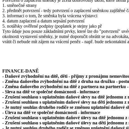
Potvrzení o zaplacení směnky je zcela dobrovolný úkon, které nemá př
1. směnečné strany
2. předmět potvrzení - tedy potvrzení o zaplacení směnkou zajištěné č
3. informaci o tom, že směnka byla vrácena výstavci
4. datum zaplacení a datum sepsání potvrzení
5. notářsky ověřené podpisy (poplatek je stejny jako př
Tyto údaje jsou pouze základními prvky, které lze do "potvrzení" uv
okolnosti vystavení směnky, je nutné doporučit obrátit se na advokáta
vrátit či nebude mít zájem na vrácení peněz - např. bude nekontaktní 
FINANCE-DANĚ
- Daňové zvýhodnění na dítě, děti - příjmy z pronájmu nemovitos
- Změna daňového zvýhodnění na dítě z druha na družku - post
- Změna daňového zvýhodnění na dítě z partnera na partnerku -
- Sleva na dítě ve společné domácnosti - informace
- Zrušení souhlasu s uplatněním daňové slevy na dítě jednomu z 
- Zrušení souhlasu s uplatněním daňové slevy na děti jednomu z 
- Je nutný souhlas druhého rodiče se změnou uplatnění daňové sl
- Úleva na dítě ve společné domácnosti - informace
- Zrušení souhlasu s uplatněním daňové úlevy na dítě jednomu z
- Zrušení souhlasu s uplatněním daňové úlevy na děti jednomu z
- Je nutný souhlas druhého rodiče se změnou uplatnění daňové úl