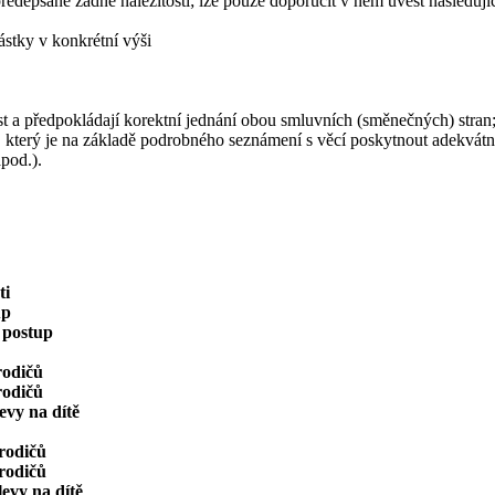
edepsané žádné náležitosti; lze pouze doporučit v něm uvést následujíc
ástky v konkrétní výši
ést a předpokládají korektní jednání obou smluvních (směnečných) str
, který je na základě podrobného seznámení s věcí poskytnout adekvátní 
apod.).
ti
up
 postup
rodičů
rodičů
evy na dítě
 rodičů
 rodičů
evy na dítě