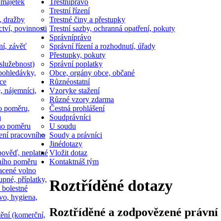
 majetek
Trestní
právo
Trestní řízení
, dražby
Trestné činy a přestupky
ctví, povinnosti
Trestní sazby, ochranná opatření, pokuty
Správní
právo
ní, závěť
Správní řízení a rozhodnutí, úřady
Přestupky, pokuty
služebnost)
Správní poplatky
pohledávky,
Obce, orgány obce, občané
ce
Různé
ostatní
, nájemníci,
Vzory
ke stažení
Různé vzory zdarma
o poměru,
Čestná prohlášení
a
Soud
právníci
ho poměru
U soudu
ní pracovního
Soudy a právníci
Jiné
dotazy
ověď, neplatné
Vložit dotaz
ního poměru
Kontakt
náš tým
acené volno
upné, příplatky,
Roztříděné dotazy
 bolestné
vo, hygiena,
Roztříděné a zodpovězené právní 
tění (komerční,