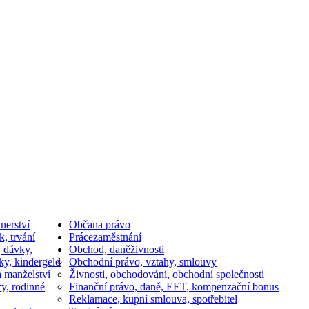
nerství
Občan
a právo
k, trvání
Práce
zaměstnání
, dávky,
Obchod, daně
živnosti
ky, kindergeld
Obchodní právo, vztahy, smlouvy
a manželství
Živnosti, obchodování, obchodní společnosti
y, rodinné
Finanční právo, daně, EET, kompenzační bonus
Reklamace, kupní smlouva, spotřebitel