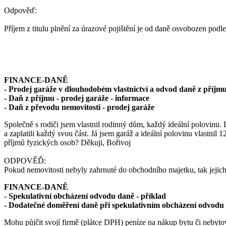
Odpověď:
Příjem z titulu plnění za úrazové pojištění je od daně osvobozen podl
FINANCE-DANĚ
- Prodej garáže v dlouhodobém vlastnictví a odvod daně z příjmu
- Daň z příjmu - prodej garáže - informace
- Daň z převodu nemovitosti - prodej garáže
Společně s rodiči jsem vlastnil rodinný dům, každý ideální polovinu.
a zaplatili každý svou část. Já jsem garáž a ideální polovinu vlastni
příjmů fyzických osob? Děkuji, Bořivoj
ODPOVĚĎ:
Pokud nemovitosti nebyly zahrnuté do obchodního majetku, tak jejic
FINANCE-DANĚ
- Spekulativní obcházení odvodu daně - příklad
- Dodatečné doměření daně při spekulativním obcházení odvodu
Mohu půjčit svojí firmě (plátce DPH) peníze na nákup bytu či nebytov