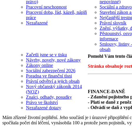
právo)
nepovinné)
Pracovní neschopnost
Sociální a zdravot
Pracovní doba, řád, kázeň, náplň
Stavební zákon a
práce
Nejčastější trestn
Nezařazené
Právní slovník
Znění, výňatky, d
Pěstounství, osvo
informace
Smlouvy, listiny -
obsah
Začetli jsme se v tisku
Pomohl Vám tento čl
Návrhy, novely, nové zákony
Zákony online
Stránka obsahuje rozt
Sociální zabezpečení 2026
Poradna ve finanční tísni
Právní odvětví a jejich obsah
Nový občanský zákoník 2014
FINANCE-DANĚ
(NOZ)
- Zdanění pojistného 
Znalci, odhady, posudky
- Platí se daně z peně
Právo ve školství
- Odvádí se daň z vypl
Nezařazené dotazy
Mám zřízené životní pojištění. Jeho součástí je i úrazové připojištěn
spočítala počet dní léčení, vynásobila 100 a protože jsem pojistník,