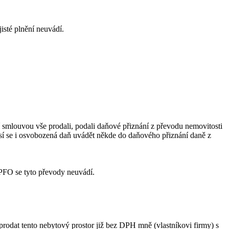
isté plnění neuvádí.
ní smlouvou vše prodali, podali daňové přiznání z převodu nemovitosti
 musí se i osvobozená daň uvádět někde do daňového přiznání daně z
DPFO se tyto převody neuvádí.
prodat tento nebytový prostor již bez DPH mně (vlastníkovi firmy) s