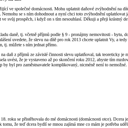
žijící ve společné domácnosti. Mohu uplatnit daňové zvýhodnění na dí
ě. Nemohu se s ním dohodnout a nyní chci toto zvýhodnění uplatńovat j
ve svůj prospěch, i když on s tím nesouhlasí. Děkuji a přeji krástný d
ladu daně, tj. včetně příjmů podle § 9 - pronájmy nemovitosti - bytu, d
hlášení uvedete, že slevu na dítě pro rok 2013 chcete uplatnit Vy, a te
 tj. můžete s ním jednat přímo.
a daň z příjmů ze závislé činnosti slevu uplatňoval, tak teoreticky je
sela uvést, že je vystaveno až po skončení roku 2012, abyste tím mzd
up by byl pro zaměstnavatele komplikovaný, nicméně není to nemožné.
 18. roku se přistěhovala do mé domácnosti (domácnosti otce). Dcera je
k tomu, že teď dcera bydlí se mnou zajímá mne co mám je potřeba uděla