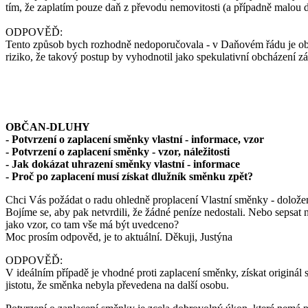
tím, že zaplatím pouze daň z převodu nemovitosti (a případně malou d
ODPOVĚĎ:
Tento způsob bych rozhodně nedoporučovala - v Daňovém řádu je obec
riziko, že takový postup by vyhodnotil jako spekulativní obcházení z
OBČAN-DLUHY
- Potvrzení o zaplacení směnky vlastní - informace, vzor
- Potvrzení o zaplacení směnky - vzor, náležitosti
- Jak dokázat uhrazení směnky vlastní - informace
- Proč po zaplacení musí získat dlužník směnku zpět?
Chci Vás požádat o radu ohledně proplacení Vlastní směnky - doložení
Bojíme se, aby pak netvrdili, že žádné peníze nedostali. Nebo sepsat 
jako vzor, co tam vše má být uvedceno?
Moc prosím odpověd, je to aktuální. Děkuji, Justýna
ODPOVĚĎ:
V ideálním případě je vhodné proti zaplacení směnky, získat originál
jistotu, že směnka nebyla převedena na další osobu.