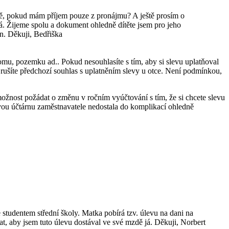
tě, pokud mám příjem pouze z pronájmu? A ještě prosím o
á. Žijeme spolu a dokument ohledně dítěte jsem pro jeho
en. Děkuji, Bedřiška
omu, pozemku ad.. Pokud nesouhlasíte s tím, aby si slevu uplatňoval
dy rušíte předchozí souhlas s uplatněním slevy u otce. Není podmínkou,
 možnost požádat o změnu v ročním vyúčtování s tím, že si chcete slevu
ovou účtárnu zaměstnavatele nedostala do komplikací ohledně
 studentem střední školy. Matka pobírá tzv. úlevu na dani na
t, aby jsem tuto úlevu dostával ve své mzdě já. Děkuji, Norbert