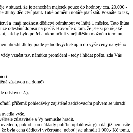
je v situaci, že je zanechán majetek pouze do hodnoty cca. 20.000,-
dluhy dědictví platit. Také odměnu notáře platí stát. Poznáte to tak,
ctví a mají možnost dědictví odmítnout ve lhůtě 1 měsíce. Tato lhůta
uze odeslání dopisu na poště. Hovoříte o tom, že jste si po nějaké
kat, tak by bylo potřeba úkon učinit v nejbližším možném termínu,
ovinen uhradit dluhy podle jednotlivých skupin do výše ceny nabytého
a vždy vznést tzv. námitku promlčení - tedy i hlídat poštu, zda Vás
ici)
štěná zástavou na domě)
le odstavce 2.),
 pořadí, přičemž pohledávky zajištěné zadržovacím právem se uhradí
m uvedla výše.
řitele zůstavitele a Vy nemusíte hradit.
to uvedeno, pokud jsou náklady pohřbu uplatňovány) a dál již nemusíte
e, že byla cena dědictví vyčerpána, neboť jste uhradit 1.000,- Kč tomu,