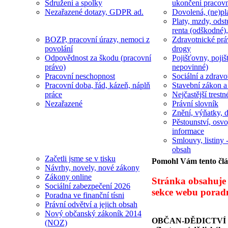
Sdružení a spolky
ukončení pracov
Nezařazené dotazy, GDPR ad.
Dovolená, (ne)pl
Platy, mzdy, odst
renta (odškodné),
BOZP, pracovní úrazy, nemoci z
Zdravotnické prá
povolání
drogy
Odpovědnost za škodu (pracovní
Pojišťovny, pojiš
právo)
nepovinné)
Pracovní neschopnost
Sociální a zdravot
Pracovní doba, řád, kázeň, náplň
Stavební zákon a
práce
Nejčastější trestn
Nezařazené
Právní slovník
Znění, výňatky, d
Pěstounství, osvo
informace
Smlouvy, listiny -
obsah
Začetli jsme se v tisku
Pomohl Vám tento čl
Návrhy, novely, nové zákony
Zákony online
Stránka obsahuje 
Sociální zabezpečení 2026
sekce webu porad
Poradna ve finanční tísni
Právní odvětví a jejich obsah
Nový občanský zákoník 2014
OBČAN-DĚDICTVÍ
(NOZ)