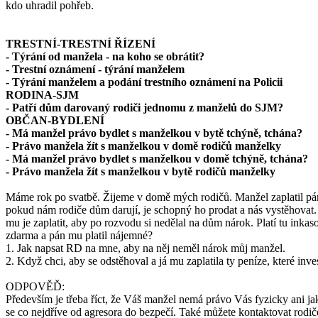
kdo uhradil pohřeb.
TRESTNÍ-TRESTNÍ ŘÍZENÍ
- Týrání od manžela - na koho se obrátit?
- Trestní oznámení - týrání manželem
- Týrání manželem a podání trestního oznámení na Policii
RODINA-SJM
- Patří dům darovaný rodiči jednomu z manželů do SJM?
OBČAN-BYDLENÍ
- Má manžel právo bydlet s manželkou v bytě tchýně, tchána?
- Právo manžela žít s manželkou v domě rodičů manželky
- Má manžel právo bydlet s manželkou v domě tchýně, tchána?
- Právo manžela žít s manželkou v bytě rodičů manželky
Máme rok po svatbě. Žijeme v domě mých rodičů. Manžel zaplatil pár 
pokud nám rodiče dům darují, je schopný ho prodat a nás vystěhovat
mu je zaplatit, aby po rozvodu si nedělal na dům nárok. Platí tu inka
zdarma a pán mu platil nájemné?
1. Jak napsat RD na mne, aby na něj neměl nárok můj manžel.
2. Když chci, aby se odstěhoval a já mu zaplatila ty peníze, které in
ODPOVĚĎ:
Především je třeba říct, že Váš manžel nemá právo Vás fyzicky ani ja
se co nejdříve od agresora do bezpečí. Také můžete kontaktovat rodiče