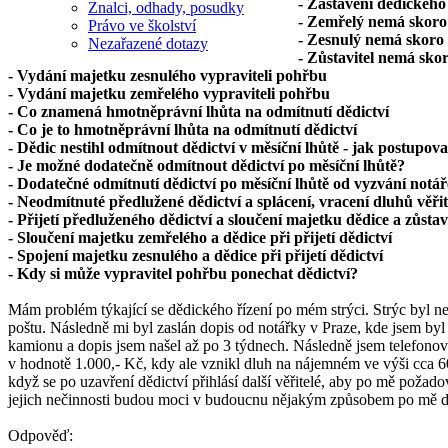
- Zastavení dědického 
Znalci, odhady, posudky
- Zemřelý nemá skoro 
Právo ve školství
- Zesnulý nemá skoro 
Nezařazené dotazy
- Zůstavitel nemá sko
- Vydání majetku zesnulého vypraviteli pohřbu
- Vydání majetku zemřelého vypraviteli pohřbu
- Co znamená hmotněprávní lhůta na odmítnutí dědictví
- Co je to hmotněprávní lhůta na odmítnutí dědictví
- Dědic nestihl odmítnout dědictví v měsíční lhůtě - jak postupova
- Je možné dodatečně odmítnout dědictví po měsíční lhůtě?
- Dodatečné odmítnutí dědictví po měsíční lhůtě od vyzvání notá
- Neodmítnuté předlužené dědictví a splácení, vracení dluhů věři
- Přijetí předluženého dědictví a sloučení majetku dědice a zůstav
- Sloučení majetku zemřelého a dědice při přijetí dědictví
- Spojení majetku zesnulého a dědice při přijetí dědictví
- Kdy si může vypravitel pohřbu ponechat dědictví?
Mám problém týkající se dědického řízení po mém strýci. Strýc byl ne
poštu. Následně mi byl zaslán dopis od notářky v Praze, kde jsem byl 
kamionu a dopis jsem našel až po 3 týdnech. Následně jsem telefonov
v hodnotě 1.000,- Kč, kdy ale vznikl dluh na nájemném ve výši cca 60
když se po uzavření dědictví přihlásí další věřitelé, aby po mě poža
jejich nečinnosti budou moci v budoucnu nějakým způsobem po mě d
Odpověď: