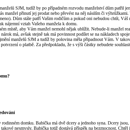
 manželů SJM, tudíž by po případném rozvodu manželství dům patřil j
anžel přinutí jej prodat nebo převést na něj násilím či výhrůžkami. T
řemeno). Dům stále patří Vašim rodičům a pokud oni nebudou chtít, Váš
však nájemní vztah Vašeho manžela k domu.
jiném místě, aby Vám manžel nemohl nějak ublížit. Nebude-li manžel rea
nárok má, avšak stejně tak má povinnost podílet se na nákladech spo
ho jmění manželů SJM a tudíž by polovina měla připadnout Vám. V tako
a potvrzení o platbě. Za předpokladu, že s výši částky nebudete souhlasi
domu?
ledování
i v rodinném domku. Babička má dvě dcery a jednoho syna. Dcery jsou, 
 takové nesmysly. Babička totiž dostává příspěk na bezmocnost. Chtěl j