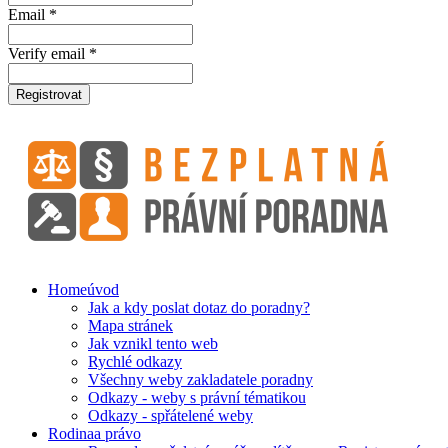
Email *
Verify email *
Registrovat
Home
úvod
Jak a kdy poslat dotaz do poradny?
Mapa stránek
Jak vznikl tento web
Rychlé odkazy
Všechny weby zakladatele poradny
Odkazy - weby s právní tématikou
Odkazy - spřátelené weby
Rodina
a právo