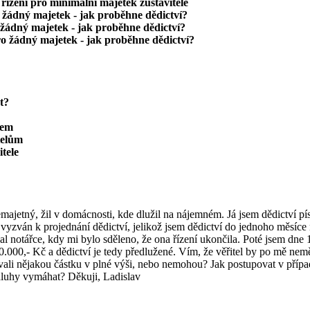
řízení pro minimální majetek zůstavitele
žádný majetek - jak proběhne dědictví?
žádný majetek - jak proběhne dědictví?
ro žádný majetek - jak proběhne dědictví?
t?
řem
telům
itele
majetný, žil v domácnosti, kde dlužil na nájemném. Já jsem dědictví p
vyzván k projednání dědictví, jelikož jsem dědictví do jednoho měsíce n
al notářce, kdy mi bylo sděleno, že ona řízení ukončila. Poté jsem dne
.000,- Kč a dědictví je tedy předlužené. Vím, že věřitel by po mě nemě
dovali nějakou částku v plné výši, nebo nemohou? Jak postupovat v přípa
luhy vymáhat? Děkuji, Ladislav