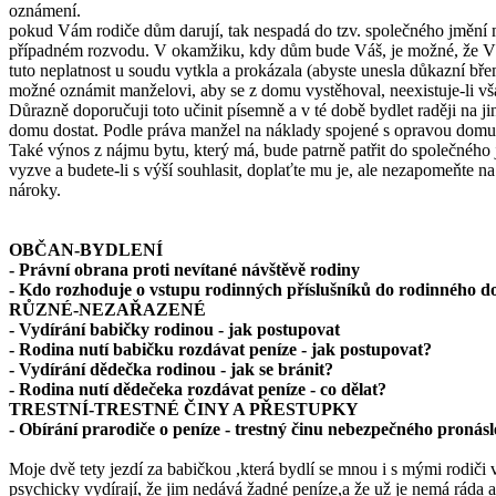
oznámení.
pokud Vám rodiče dům darují, tak nespadá do tzv. společného jmění
případném rozvodu. V okamžiku, kdy dům bude Váš, je možné, že Vás m
tuto neplatnost u soudu vytkla a prokázala (abyste unesla důkazní b
možné oznámit manželovi, aby se z domu vystěhoval, neexistuje-li 
Důrazně doporučuji toto učinit písemně a v té době bydlet raději na 
domu dostat. Podle práva manžel na náklady spojené s opravou domu 
Také výnos z nájmu bytu, který má, bude patrně patřit do společné
vyzve a budete-li s výší souhlasit, doplaťte mu je, ale nezapomeňte n
nároky.
OBČAN-BYDLENÍ
- Právní obrana proti nevítané návštěvě rodiny
- Kdo rozhoduje o vstupu rodinných příslušníků do rodinného 
RŮZNÉ-NEZAŘAZENÉ
- Vydírání babičky rodinou - jak postupovat
- Rodina nutí babičku rozdávat peníze - jak postupovat?
- Vydírání dědečka rodinou - jak se bránit?
- Rodina nutí dědečeka rozdávat peníze - co dělat?
TRESTNÍ-TRESTNÉ ČINY A PŘESTUPKY
- Obírání prarodiče o peníze - trestný činu nebezpečného pronás
Moje dvě tety jezdí za babičkou ,která bydlí se mnou i s mými rodič
psychicky vydírají, že jim nedává žadné peníze,a že už je nemá ráda a