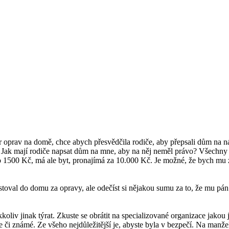
oprav na domě, chce abych přesvědčila rodiče, aby přepsali dům na nás
. Jak mají rodiče napsat dům na mne, aby na něj neměl právo? Všechn
so 1500 Kč, má ale byt, pronajímá za 10.000 Kč. Je možné, že bych mu za
vestoval do domu za opravy, ale odečíst si nějakou sumu za to, že mu pá
kkoliv jinak týrat. Zkuste se obrátit na specializované organizace jak
 či známé. Ze všeho nejdůležitější je, abyste byla v bezpečí. Na manže