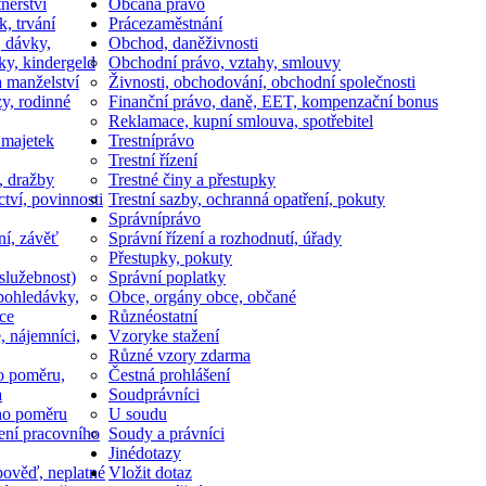
nerství
Občan
a právo
k, trvání
Práce
zaměstnání
, dávky,
Obchod, daně
živnosti
ky, kindergeld
Obchodní právo, vztahy, smlouvy
a manželství
Živnosti, obchodování, obchodní společnosti
y, rodinné
Finanční právo, daně, EET, kompenzační bonus
Reklamace, kupní smlouva, spotřebitel
 majetek
Trestní
právo
Trestní řízení
, dražby
Trestné činy a přestupky
ctví, povinnosti
Trestní sazby, ochranná opatření, pokuty
Správní
právo
ní, závěť
Správní řízení a rozhodnutí, úřady
Přestupky, pokuty
služebnost)
Správní poplatky
pohledávky,
Obce, orgány obce, občané
ce
Různé
ostatní
, nájemníci,
Vzory
ke stažení
Různé vzory zdarma
o poměru,
Čestná prohlášení
a
Soud
právníci
ho poměru
U soudu
ní pracovního
Soudy a právníci
Jiné
dotazy
ověď, neplatné
Vložit dotaz