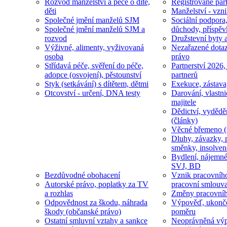
Rozvod manželství a péče o dítě,
Registrované part
děti
Manželství - vzni
Společné jmění manželů SJM
Sociální podpora
Společné jmění manželů SJM a
důchody, příspěv
rozvod
Družstevní byty 
Výživné, alimenty, vyživovaná
Nezařazené dotaz
osoba
právo
Střídavá péče, svěření do péče,
Partnerství 2026,
adopce (osvojení), pěstounství
partnerů
Styk (setkávání) s dítětem, dětmi
Exekuce, zástava
Otcovství - určení, DNA testy
Darování, vlastni
majitele
Dědictví, vydědě
(články)
Věcné břemeno (
Dluhy, závazky, 
směnky, insolven
Bydlení, nájemné
SVJ, BD
Bezdůvodné obohacení
Vznik pracovníh
Autorské právo, poplatky za TV
pracovní smlouv
a rozhlas
Změny pracovní
Odpovědnost za škodu, náhrada
Výpověď, ukonče
škody (občanské právo)
poměru
Ostatní smluvní vztahy a sankce
Neoprávněná výp