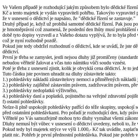
Ve Vašem případě je rozhodující jakým způsobem bylo dědické řízení u
Kč a tento majetek je vydán vypraviteli pohřbu. Takovýto vypravitel 
že v usnesení o dědictví je napsáno, že "dědické řízení se zastavuje."
Druhý případ je, když už probíhá samotné dědické řízení. Pak jsou po
je hmotněprávní což znamená, že poslední den lhůty musí prohlášení o 
době tyto dopisy vyzvedl a z Vašeho dotazu vyplývá, že to byla před 
což je nyní rozhodně pozdě.
Pokud jste tedy obdržel rozhodnutí o dědictví, kde se uvádí, že jste 
dědictví.
První je třeba se zamyslet, jestli nejsou dluhy již promlčeny (standard
nebudou věřitelé žalovat a včas tuto námitku vůči soudu vznést.
Poté je třeba z usnesení zjistit, kolik je obvyklá cena dědictví. Je to
Tuto částku jste povinen uhradit na dluhy zůstavitele takto:
1.) pohledávky nákladů zůstavitelovy nemoci a přiměřených nákladů j
2.) pohledávky zajištěné zástavním právem, zadržovacím právem, př
3.) pohledávky nedoplatků výživného,
4.) pohledávky daní a poplatků, pojistného na veřejné zdravotní pojiš
f) ostatní pohledávky.
Nelze-li plně uspokojit pohledávky patřící do téže skupiny, uspokojí
před ostatními pohledávkami. Pro pořadí je rozhodující den, kdy právo
Věřitelé po Vás samozřejmě mohou tyto dluhy vymáhat všemi zákonnými
Dluhy nemusí být vůbec v usnesení o dědictví uvedeny, neboli to, že v
Pokud tedy byl majetek strýce ve výši 1.000,- Kč tak uvádíte, zaplaťt
platit nic. Pohřeb je první přednostní pohledávka. Pokud jste pohřeb v