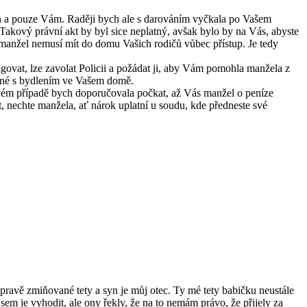
en a pouze Vám. Raději bych ale s darováním vyčkala po Vašem
akový právní akt by byl sice neplatný, avšak bylo by na Vás, abyste
 manžel nemusí mít do domu Vašich rodičů vůbec přístup. Je tedy
govat, lze zavolat Policii a požádat ji, aby Vám pomohla manžela z
jené s bydlením ve Vašem domě.
vém případě bych doporučovala počkat, až Vás manžel o peníze
t, nechte manžela, ať nárok uplatní u soudu, kde předneste své
pravě zmiňované tety a syn je můj otec. Ty mé tety babičku neustále
sem je vyhodit, ale ony řekly, že na to nemám právo, že přijely za