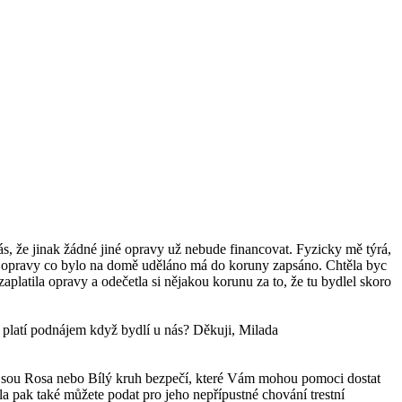
, že jinak žádné jiné opravy už nebude financovat. Fyzicky mě týrá,
y opravy co bylo na domě uděláno má do koruny zapsáno. Chtěla byc
platila opravy a odečetla si nějakou korunu za to, že tu bydlel skoro
n platí podnájem když bydlí u nás? Děkuji, Milada
ou jsou Rosa nebo Bílý kruh bezpečí, které Vám mohou pomoci dostat
la pak také můžete podat pro jeho nepřípustné chování trestní