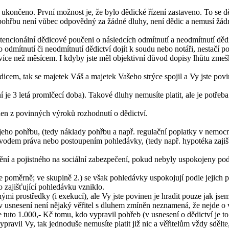
končeno. První možnost je, že bylo dědické řízení zastaveno. To se dě
pohřbu není vůbec odpovědný za žádné dluhy, není dědic a nemusí žádné 
tencionální dědicové poučeni o následcích odmítnutí a neodmítnutí dědi
odmítnutí či neodmítnutí dědictví dojít k soudu nebo notáři, nestačí po
více než měsícem. I kdyby jste měl objektivní důvod dopisy lhůtu zmeš
dědicem, tak se majetek Váš a majetek Vašeho strýce spojil a Vy jste p
ní je 3 letá promlčecí doba). Takové dluhy nemusíte platit, ale je potřeb
 jeden z povinných výroků rozhodnutí o dědictví.
eho pohřbu, (tedy náklady pohřbu a např. regulační poplatky v nemocn
evodem práva nebo postoupením pohledávky, (tedy např. hypotéka zaji
tění a pojistného na sociální zabezpečení, pokud nebyly uspokojeny pod
 se poměrně; ve skupině 2.) se však pohledávky uspokojují podle jejich
 zajišťující pohledávku vzniklo.
 prostředky (i exekucí), ale Vy jste povinen je hradit pouze jak jse
 usnesení není nějaký věřitel s dluhem zmíněn neznamená, že nejde o vě
e tuto 1.000,- Kč tomu, kdo vypravil pohřeb (v usnesení o dědictví je 
ypravil Vy, tak jednoduše nemusíte platit již nic a věřitelům vždy sdělt