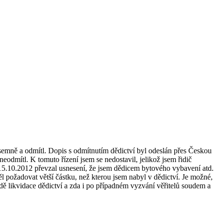
ísemně a odmítl. Dopis s odmítnutím dědictví byl odeslán přes Českou
eodmítl. K tomuto řízení jsem se nedostavil, jelikož jsem řidič
 15.10.2012 převzal usnesení, že jsem dědicem bytového vybavení atd.
l požadovat větší částku, než kterou jsem nabyl v dědictví. Je možné,
dě likvidace dědictví a zda i po případném vyzvání věřitelů soudem a