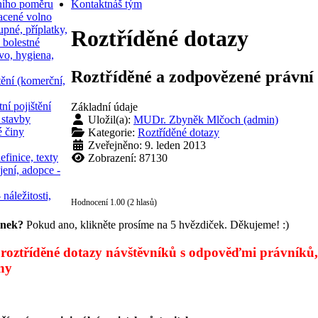
ního poměru
Kontakt
náš tým
acené volno
upné, příplatky,
Roztříděné dotazy
 bolestné
vo, hygiena,
Roztříděné a zodpovězené právní 
tění (komerční,
ní pojištění
Základní údaje
 stavby
Uložil(a):
MUDr. Zbyněk Mlčoch (admin)
é činy
Kategorie:
Roztříděné dotazy
Zveřejněno: 9. leden 2013
efinice, texty
Zobrazení: 87130
jení, adopce -
 náležitosti,
Hodnocení 1.00 (2 hlasů)
ánek?
Pokud ano, klikněte prosíme na 5 hvězdiček. Děkujeme! :)
roztříděné dotazy návštěvníků s odpověďmi právníků, 
ny