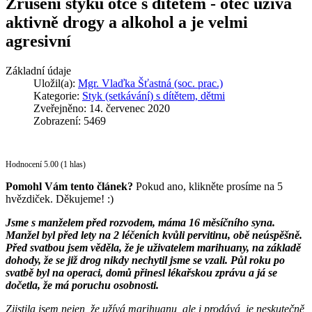
Zrušení styku otce s dítětem - otec užívá
aktivně drogy a alkohol a je velmi
agresivní
Základní údaje
Uložil(a):
Mgr. Vlaďka Šťastná (soc. prac.)
Kategorie:
Styk (setkávání) s dítětem, dětmi
Zveřejněno: 14. červenec 2020
Zobrazení: 5469
Hodnocení 5.00 (1 hlas)
Pomohl Vám tento článek?
Pokud ano, klikněte prosíme na 5
hvězdiček. Děkujeme! :)
Jsme s manželem před rozvodem, máma 16 měsíčního syna.
Manžel byl před lety na 2 léčeních kvůli pervitinu, obě neúspěšně.
Před svatbou jsem věděla, že je uživatelem marihuany, na základě
dohody, že se již drog nikdy nechytil jsme se vzali. Půl roku po
svatbě byl na operaci, domů přinesl lékařskou zprávu a já se
dočetla, že má poruchu osobnosti.
Zjistila jsem nejen, že užívá marihuanu, ale i prodává, je neskutečně