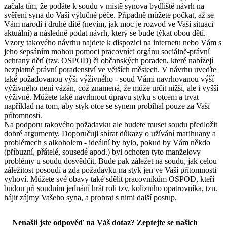
začala tím, že podáte k soudu v místě synova bydliště návrh na
svěření syna do Vaší výlučné péče. Případně můžete počkat, až se
Vám narodí i druhé dítě (nevím, jak moc je rozvod ve Vaší situaci
aktuální) a následně podat návrh, který se bude týkat obou dětí.
Vzory takového návrhu najdete k dispozici na internetu nebo Vám s
jeho sepsáním mohou pomoci pracovníci orgánu sociálně-právní
ochrany dětí (tzv. OSPOD) či občanských poraden, které nabízejí
bezplatné právní poradenství ve větších městech. V návrhu uveďte
také požadovanou výši výživného - soud Vámi navrhovanou výší
výživného není vázán, což znamená, že může určit nižší, ale i vyšší
výživné. Můžete také navrhnout úpravu styku s otcem a trvat
například na tom, aby styk otce se synem probíhal pouze za Vaší
přítomnosti.
Na podporu takového požadavku ale budete muset soudu předložit
dobré argumenty. Doporučuji sbírat důkazy o užívání marihuany a
problémech s alkoholem - ideální by bylo, pokud by Vám někdo
(příbuzní, přátelé, sousedé apod.) byl ochoten tyto manželovy
problémy u soudu dosvědčit. Bude pak záležet na soudu, jak celou
záležitost posoudí a zda požadavku na styk jen ve Vaší přítomnosti
vyhoví. Můžete své obavy také sdělit pracovníkům OSPOD, kteří
budou při soudním jednání hrát roli tzv. kolizního opatrovníka, tzn.
hájit zájmy Vašeho syna, a probrat s nimi další postup.
Nenašli jste odpověď na Váš dotaz? Zeptejte se našich