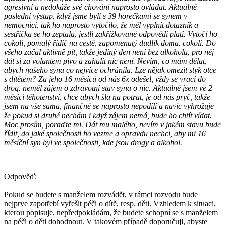
agresivní a nedokáže své chování naprosto ovládat. Aktuálně
poslední výstup, když jsme byli s 39 horečkami se synem v
nemocnici, tak ho naprosto vytočilo, že měl vyplnit dotazník a
sestřička se ho zeptala, jestli zakřížkované odpovědi platí. Vytočí ho
cokoli, pomalý řidič na cestě, zapomenutý dudlík doma, cokoli. Do
všeho začal aktivně pít, takže jediný den není bez alkoholu, pro něj
dát si za volantem pivo a zahulit nic není. Nevím, co mám dělat,
abych našeho syna co nejvíce ochránila. Lze nějak omezit styk otce
s dítětem? Za jeho 16 měsíců od nás 6x odešel, vždy se vrací do
drog, neměl zájem o zdravotní stav syna o nic. Aktuálně jsem ve 2
měsíci těhotenství, chce abych šla na potrat, je od nás pryč, takže
jsem na vše sama, finančně se naprosto nepodílí a navíc vyhrožuje
že pokud si druhé nechám i když zájem nemá, bude ho chtít vídat.
Moc prosím, poraďte mi. Dát mu malého, nevím v jakém stavu bude
řídit, do jaké společnosti ho vezme a opravdu nechci, aby mi 16
měsíční syn byl ve společnosti, kde jsou drogy a alkohol.
Odpověď:
Pokud se budete s manželem rozvádět, v rámci rozvodu bude
nejprve zapotřebí vyřešit péči o dítě, resp. děti. Vzhledem k situaci,
kterou popisuje, nepředpokládám, že budete schopní se s manželem
na péči o děti dohodnout. V takovém případě doporučuji, abyste