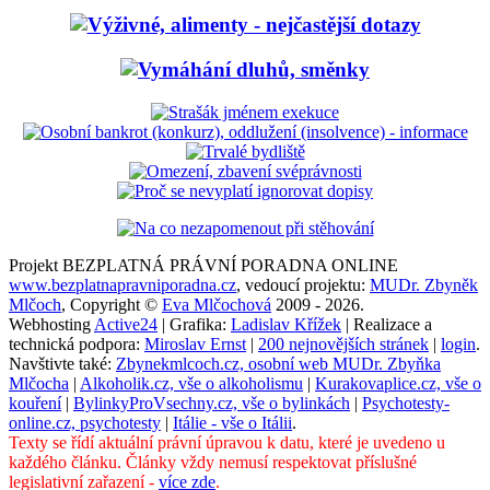
Projekt BEZPLATNÁ PRÁVNÍ PORADNA ONLINE
www.bezplatnapravniporadna.cz
, vedoucí projektu:
MUDr. Zbyněk
Mlčoch
, Copyright ©
Eva Mlčochová
2009 - 2026.
Webhosting
Active24
| Grafika:
Ladislav Křížek
| Realizace a
technická podpora:
Miroslav Ernst
|
200 nejnovějších stránek
|
login
.
Navštivte také:
Zbynekmlcoch.cz, osobní web MUDr. Zbyňka
Mlčocha
|
Alkoholik.cz, vše o alkoholismu
|
Kurakovaplice.cz, vše o
kouření
|
BylinkyProVsechny.cz, vše o bylinkách
|
Psychotesty-
online.cz, psychotesty
|
Itálie - vše o Itálii
.
Texty se řídí aktuální právní úpravou k datu, které je uvedeno u
každého článku. Články vždy nemusí respektovat příslušné
legislativní zařazení -
více zde
.