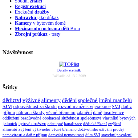
Soudní
znalci
Registr
exekucí
Exekuční
dražby
Nahrávka
jako důkaz
Kamery
v bytovém domě
Mezinárodní ochrana dětí
Brno
Zbrojní průkaz
- testy
Návštěvnost
Detaily statistik
Počítadlo od 13.2.2009
Štítky
dědictví
výživné
alimenty
dědění
společné jmění manželů
SJM
odpovědnost za škodu
rozvod manželství
exekuce
SVJ
daň z
příjmu
náhrada škody
věcné břemeno
zdanění
daně
insolvence
oddlužení
bezdůvodné obohacení
služebnost
společenství vlastníků bytových
jednotek
bytové družstvo
odstupné
kanalizace
dědické řízení
zvýšení
alimentů
zvýšení výživného
věcné břemeno doživotního užívání
prodej
nemovitosti a daň z příjmu
darování nemovitosti
dům SVJ
stavební povolení