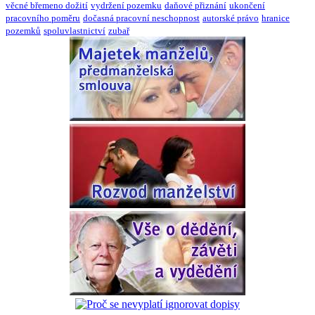
věcné břemeno dožití
vydržení pozemku
daňové přiznání
ukončení
pracovního poměru
dočasná pracovní neschopnost
autorské právo
hranice
pozemků
spoluvlastnictví
zubař