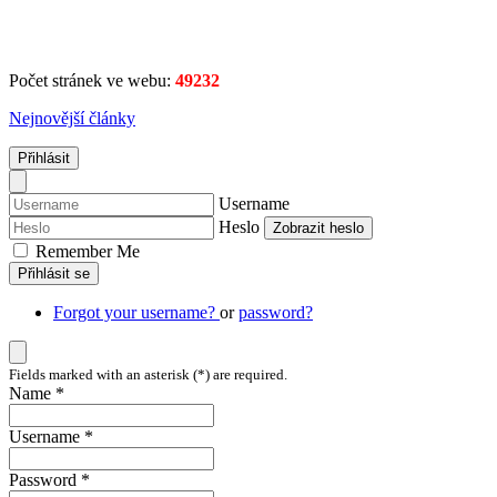
Počet stránek ve webu:
49232
Nejnovější články
Přihlásit
Username
Heslo
Zobrazit heslo
Remember Me
Přihlásit se
Forgot your username?
or
password?
Fields marked with an asterisk (*) are required.
Name *
Username *
Password *