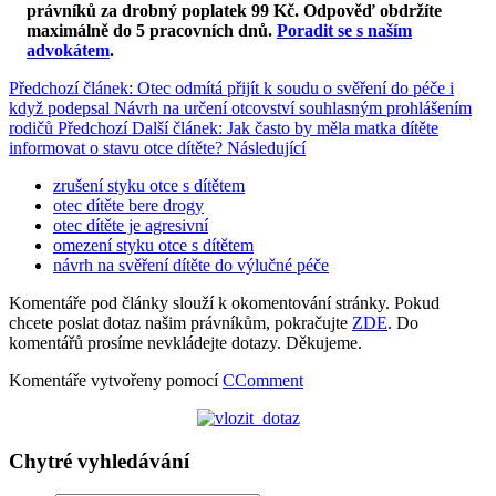
právníků za drobný poplatek 99 Kč.
Odpověď obdržíte
maximálně do 5 pracovních dnů
.
Poradit se s naším
advokátem
.
Předchozí článek: Otec odmítá přijít k soudu o svěření do péče i
když podepsal Návrh na určení otcovství souhlasným prohlášením
rodičů
Předchozí
Další článek: Jak často by měla matka dítěte
informovat o stavu otce dítěte?
Následující
zrušení styku otce s dítětem
otec dítěte bere drogy
otec dítěte je agresivní
omezení styku otce s dítětem
návrh na svěření dítěte do výlučné péče
Komentáře pod články slouží k okomentování stránky. Pokud
chcete poslat dotaz našim právníkům, pokračujte
ZDE
. Do
komentářů prosíme nevkládejte dotazy. Děkujeme.
Komentáře vytvořeny pomocí
CComment
Chytré vyhledávání