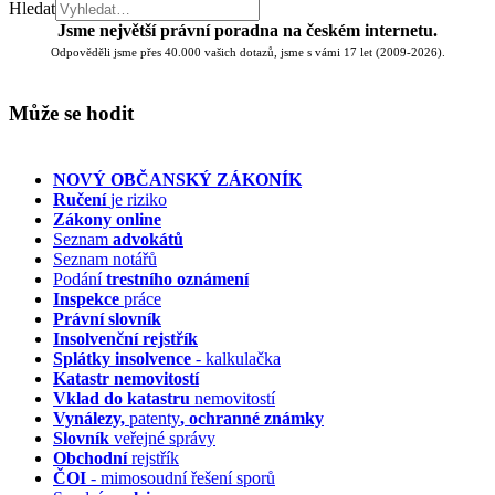
Hledat
Jsme největší právní poradna na českém internetu.
Odpověděli jsme přes 40.000 vašich dotazů, jsme s vámi 17 let (2009-2026).
Může se hodit
NOVÝ OBČANSKÝ ZÁKONÍK
Ručení
je riziko
Zákony online
Seznam
advokátů
Seznam notářů
Podání
trestního oznámení
Inspekce
práce
Právní slovník
Insolvenční
rejstřík
Splátky insolvence
- kalkulačka
Katastr nemovitostí
Vklad do katastru
nemovitostí
Vynálezy,
patenty
, ochranné známky
Slovník
veřejné správy
Obchodní
rejstřík
ČOI
- mimosoudní řešení sporů