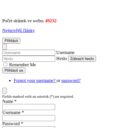
Počet stránek ve webu:
49232
Nejnovější články
Přihlásit
Username
Heslo
Zobrazit heslo
Remember Me
Přihlásit se
Forgot your username?
or
password?
Fields marked with an asterisk (*) are required.
Name *
Username *
Password *