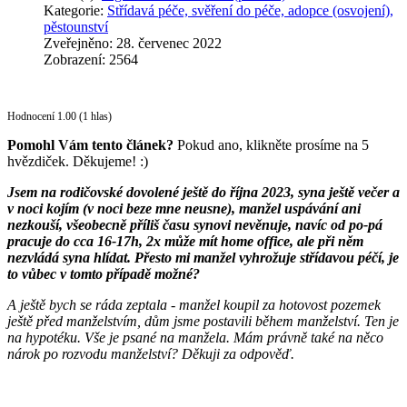
Kategorie:
Střídavá péče, svěření do péče, adopce (osvojení),
pěstounství
Zveřejněno: 28. červenec 2022
Zobrazení: 2564
Hodnocení 1.00 (1 hlas)
Pomohl Vám tento článek?
Pokud ano, klikněte prosíme na 5
hvězdiček. Děkujeme! :)
Jsem na rodičovské dovolené ještě do října 2023, syna ještě večer a
v noci kojím (v noci beze mne neusne), manžel uspávání ani
nezkouší, všeobecně příliš času synovi nevěnuje, navíc od po-pá
pracuje do cca 16-17h, 2x může mít home office, ale při něm
nezvládá syna hlídat. Přesto mi manžel vyhrožuje střídavou péčí, je
to vůbec v tomto případě možné?
A ještě bych se ráda zeptala - manžel koupil za hotovost pozemek
ještě před manželstvím, dům jsme postavili během manželství. Ten je
na hypotéku. Vše je psané na manžela. Mám právně také na něco
nárok po rozvodu manželství? Děkuji za odpověď.