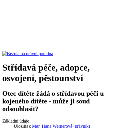
Střídavá péče, adopce,
osvojení, pěstounství
Otec dítěte žádá o střídavou péči u
kojeného dítěte - může ji soud
odsouhlasit?
Základní údaje
Uložil(a):
Mgr. Hana Wernerová (právník)