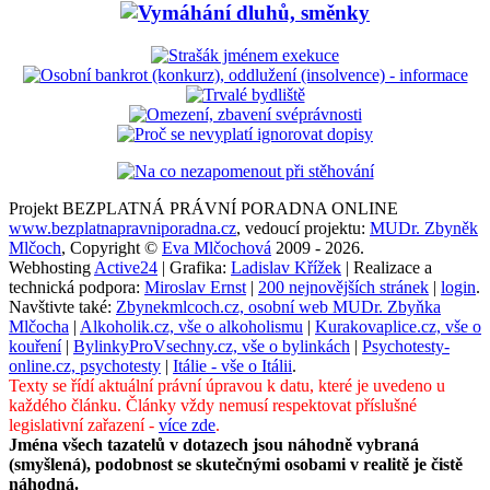
Projekt BEZPLATNÁ PRÁVNÍ PORADNA ONLINE
www.bezplatnapravniporadna.cz
, vedoucí projektu:
MUDr. Zbyněk
Mlčoch
, Copyright ©
Eva Mlčochová
2009 - 2026.
Webhosting
Active24
| Grafika:
Ladislav Křížek
| Realizace a
technická podpora:
Miroslav Ernst
|
200 nejnovějších stránek
|
login
.
Navštivte také:
Zbynekmlcoch.cz, osobní web MUDr. Zbyňka
Mlčocha
|
Alkoholik.cz, vše o alkoholismu
|
Kurakovaplice.cz, vše o
kouření
|
BylinkyProVsechny.cz, vše o bylinkách
|
Psychotesty-
online.cz, psychotesty
|
Itálie - vše o Itálii
.
Texty se řídí aktuální právní úpravou k datu, které je uvedeno u
každého článku. Články vždy nemusí respektovat příslušné
legislativní zařazení -
více zde
.
Jména všech tazatelů v dotazech jsou náhodně vybraná
(smyšlená), podobnost se skutečnými osobami v realitě je čistě
náhodná.