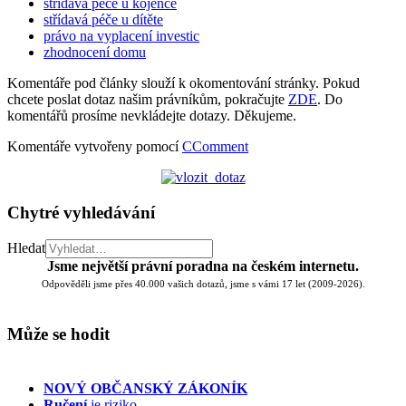
střídavá péče u kojence
střídavá péče u dítěte
právo na vyplacení investic
zhodnocení domu
Komentáře pod články slouží k okomentování stránky. Pokud
chcete poslat dotaz našim právníkům, pokračujte
ZDE
. Do
komentářů prosíme nevkládejte dotazy. Děkujeme.
Komentáře vytvořeny pomocí
CComment
Chytré vyhledávání
Hledat
Jsme největší právní poradna na českém internetu.
Odpověděli jsme přes 40.000 vašich dotazů, jsme s vámi 17 let (2009-2026).
Může se hodit
NOVÝ OBČANSKÝ ZÁKONÍK
Ručení
je riziko