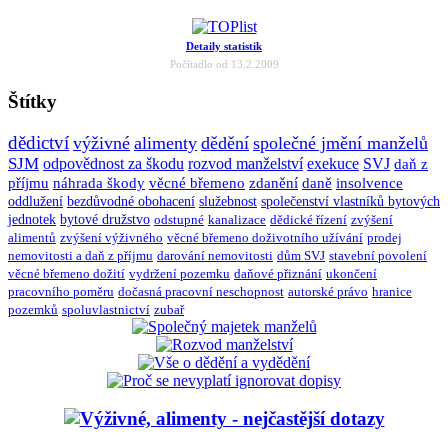
Detaily statistik
Počítadlo od 13.2.2009
Štítky
dědictví
výživné
alimenty
dědění
společné jmění manželů
SJM
odpovědnost za škodu
rozvod manželství
exekuce
SVJ
daň z
příjmu
náhrada škody
věcné břemeno
zdanění
daně
insolvence
oddlužení
bezdůvodné obohacení
služebnost
společenství vlastníků bytových
jednotek
bytové družstvo
odstupné
kanalizace
dědické řízení
zvýšení
alimentů
zvýšení výživného
věcné břemeno doživotního užívání
prodej
nemovitosti a daň z příjmu
darování nemovitosti
dům SVJ
stavební povolení
věcné břemeno dožití
vydržení pozemku
daňové přiznání
ukončení
pracovního poměru
dočasná pracovní neschopnost
autorské právo
hranice
pozemků
spoluvlastnictví
zubař