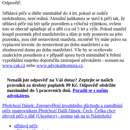
Odpověď:
Střídavá péče u dítěte minimálně do 4 let, pokud se rodiče
nedohodnou, není reálná. Aktuální judikatura se staví k péči tak, že
střídavá péče má být spíše pravidlem a výlučná výjimkou, ovšem
toto se obecně uplatňuje až u dětí cca od 5 let a výše. Pokud manžel
koupil pozemek před manželstvím a dům je tedy postaven na jeho
pozemku, jsou obě nemovitosti manžela, nicméně Vy máte právo na
vyplacení investic do nemovitosti po dobu manželství a na
zhodnocení domu po dobu manželství. Vše by se oceňovalo
znaleckým posudkem a v případě sporu bych minimálně k řešení
vypořádání majetku doporučila zastoupení advokátem - seznam na
www.cak.cz
nebo
www.advokatikomora.cz
.
Nenašli jste odpověď na Váš dotaz? Zeptejte se našich
právníků za drobný poplatek 99 Kč.
Odpověď obdržíte
maximálně do 5 pracovních dnů
.
Poradit se s naším
advokátem
.
Předchozí článek: Zpronevěření invalidního důchodu a zanedbání
péče opatrovníkem
Předchozí
Další článek: Čech, Češka chce
převzít péči o dítě (Ukrajince) - postup jak na to
Následující
střídavá péče