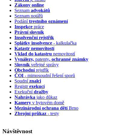
Zákony online
Seznam
advokátů
Seznam notářů
Podání
trestního oznámení
Inspekce
práce
Právní slovník
Insolvenční
rejstřík
Splátky insolvence
- kalkulačka
Katastr nemovitostí
Vklad do katastru
nemovitostí
Vynálezy,
patenty
, ochranné známky
Slovník
veřejné správy
Obchodní
rejstřík
ČOI
- mimosoudní řešení sporů
Soudní
znalci
Registr
exekucí
Exekuční
dražby
Nahrávka
jako důkaz
Kamery
v bytovém domě
Mezinárodní ochrana dětí
Brno
Zbrojní průkaz
- testy
Návštěvnost