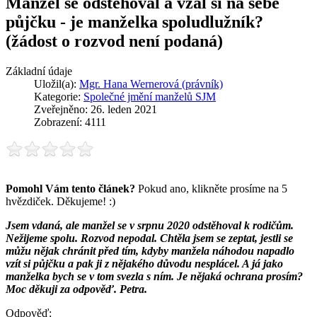
Manžel se odstěhoval a vzal si na sebe
půjčku - je manželka spoludlužník?
(žádost o rozvod není podaná)
Základní údaje
Uložil(a):
Mgr. Hana Wernerová (právník)
Kategorie:
Společné jmění manželů SJM
Zveřejněno: 26. leden 2021
Zobrazení: 4111
Pomohl Vám tento článek?
Pokud ano, klikněte prosíme na 5
hvězdiček. Děkujeme! :)
Jsem vdaná, ale manžel se v srpnu 2020 odstěhoval k rodičům.
Nežijeme spolu. Rozvod nepodal. Chtěla jsem se zeptat, jestli se
můžu nějak chránit před tím, kdyby manžela náhodou napadlo
vzít si půjčku a pak ji z nějakého důvodu nesplácel. A já jako
manželka bych se v tom svezla s ním. Je nějaká ochrana prosím?
Moc děkuji za odpověď. Petra.
Odpověď: