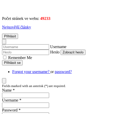
Počet stránek ve webu:
49233
Nejnovější články
Přihlásit
Username
Heslo
Zobrazit heslo
Remember Me
Přihlásit se
Forgot your username?
or
password?
Fields marked with an asterisk (*) are required.
Name *
Username *
Password *