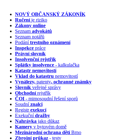
NOVÝ OBČANSKÝ ZÁKONÍK
Ručení
je riziko
Zákony online
Seznam
advokátů
Seznam notářů
Podání
trestního oznámení
Inspekce
práce
Právní slovník
Insolvenční
rejstřík
Splátky insolvence
- kalkulačka
Katastr nemovitostí
Vklad do katastru
nemovitostí
Vynálezy,
patenty
, ochranné známky
Slovník
veřejné správy
Obchodní
rejstřík
ČOI
- mimosoudní řešení sporů
Soudní
znalci
Registr
exekucí
Exekuční
dražby
Nahrávka
jako důkaz
Kamery
v bytovém domě
Mezinárodní ochrana dětí
Brno
Zbrojní průkaz
- testy