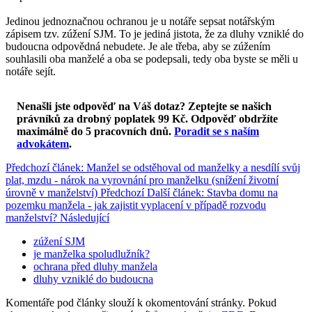
Jedinou jednoznačnou ochranou je u notáře sepsat notářským
zápisem tzv. zúžení SJM. To je jediná jistota, že za dluhy vzniklé do
budoucna odpovědná nebudete. Je ale třeba, aby se zúžením
souhlasili oba manželé a oba se podepsali, tedy oba byste se měli u
notáře sejít.
Nenašli jste odpověď na Váš dotaz? Zeptejte se našich
právníků za drobný poplatek 99 Kč.
Odpověď obdržíte
maximálně do 5 pracovních dnů
.
Poradit se s naším
advokátem
.
Předchozí článek: Manžel se odstěhoval od manželky a nesdílí svůj
plat, mzdu - nárok na vyrovnání pro manželku (snížení životní
úrovně v manželství)
Předchozí
Další článek: Stavba domu na
pozemku manžela - jak zajistit vyplacení v případě rozvodu
manželství?
Následující
zúžení SJM
je manželka spoludlužník?
ochrana před dluhy manžela
dluhy vzniklé do budoucna
Komentáře pod články slouží k okomentování stránky. Pokud