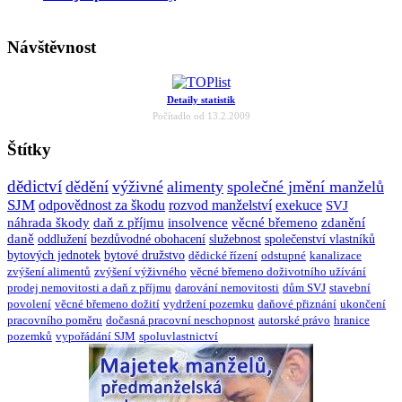
Návštěvnost
Detaily statistik
Počítadlo od 13.2.2009
Štítky
dědictví
dědění
výživné
alimenty
společné jmění manželů
SJM
odpovědnost za škodu
rozvod manželství
exekuce
SVJ
náhrada škody
daň z příjmu
insolvence
věcné břemeno
zdanění
daně
oddlužení
bezdůvodné obohacení
služebnost
společenství vlastníků
bytových jednotek
bytové družstvo
dědické řízení
odstupné
kanalizace
zvýšení alimentů
zvýšení výživného
věcné břemeno doživotního užívání
prodej nemovitosti a daň z příjmu
darování nemovitosti
dům SVJ
stavební
povolení
věcné břemeno dožití
vydržení pozemku
daňové přiznání
ukončení
pracovního poměru
dočasná pracovní neschopnost
autorské právo
hranice
pozemků
vypořádání SJM
spoluvlastnictví