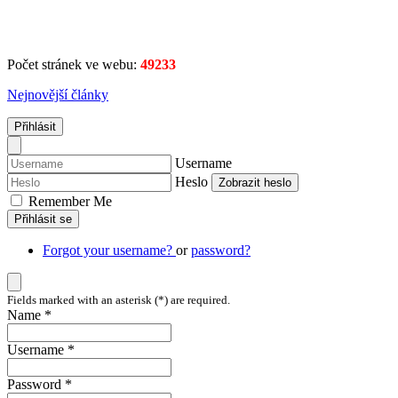
Počet stránek ve webu:
49233
Nejnovější články
Přihlásit
Username
Heslo
Zobrazit heslo
Remember Me
Přihlásit se
Forgot your username?
or
password?
Fields marked with an asterisk (*) are required.
Name *
Username *
Password *