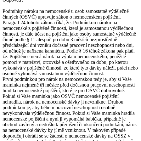
Podmínky nároku na nemocenské u osob samostatně výdělečně
činných (OSVČ) upravuje zákon o nemocenském pojištění.
Paragraf 24 tohoto zákona říká, že: Podmínkou nároku na
nemocenské z pojištěné činnosti, která je samostatnou výdělečnou
činností, je dále účast na pojištění jako osoby samostatně výdělečně
činné podle § 11 alespoň po dobu 3 měsíců bezprostředně
předcházející dni vzniku dočasné pracovní neschopnosti nebo dni,
od něhož je nařízena karanténa. Podle § 16 téhož zákona pak platí,
že: Pojištěnec nemá nárok na výplatu nemocenského, peněžité
pomoci v mateřství, otcovské a ošetřovného za dobu, po kterou
vykonává v pojištěné činnosti, ze které tyto dávky náleží, práci nebo
osobně vykonává samostatnou výdělečnou činnost.
První podmínkou pro nárok na nemocenskou tedy je, aby si Vaše
maminka nejméně tři měsíce před dočasnou pracovní neschopností
hradila nemocenské pojištění, které je pro OSVČ dobrovolné.
Pokud si Vaše maminka jako OSVČ nemocenské pojištění
nehradila, nárok na nemocenské dávky jí nevznikne. Druhou
podmínkou je, aby během pracovní neschopnosti osobně
nevykonávala výdělečnou činnost. Pokud si Vaše maminka hradila
nemocenské pojištění a nyní jí vypomáhá babička, případně je
obchod zavřený a nedošlo k přerušení či ukončení podnikání, nárok
na nemocenské dávky by jí mě vzniknout. V takovém případě
doporučuji obrátit se se žádostí o nemocenské dávky na OSSZ v