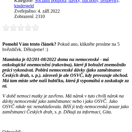
Kategorie:
Sociální podpora, dávky, důchody, příspěvky,
kindergeld
Zveřejněno: 4. září 2022
Zobrazení: 2310
Pomohl Vám tento článek?
Pokud ano, klikněte prosíme na 5
hvězdiček. Děkujeme! :)
Maminka je 02/201-08/2022 doma na nemocenské - má
onkologické onemocnění (rakovina), které ji bohužel znemožnilo
práci vykonávat. Pobírá nemocenské dávky (jako zaměstnanec
Českých drah, s. p.). zároveň je ale OSVČ, kdy provozuje obchod.
Má tam místo sebe naší babičku, která ji vypomáhá a zaskakuje za
ni.
V době nemoci matky je zavřeno. Má nárok v tuto chvíli nárok na
dávky nemocenské jako zaměstnanec nebo i jako OSVČ. Jako
OSVČ nikde nic nenahlašovala. Běží ji tedy nemocenská pouze jako
zaměstnanci Českých drah, s. p. Děkuji za informaci, Gita.
Odpověď: