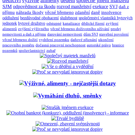
dědictví
výživné
alimenty
dědění
společné jmění manželů
SJM
odpovědnost za škodu
rozvod manželství
exekuce
SVJ
daň z
příjmu
náhrada škody
věcné břemeno
zdanění
daně
insolvence
oddlužení
bezdůvodné obohacení
služebnost
společenství vlastníků bytových
jednotek
bytové družstvo
odstupné
kanalizace
dědické řízení
zvýšení
alimentů
zvýšení výživného
věcné břemeno doživotního užívání
prodej
nemovitosti a daň z příjmu
darování nemovitosti
dům SVJ
stavební povolení
věcné břemeno dožití
vydržení pozemku
daňové přiznání
ukončení
pracovního poměru
dočasná pracovní neschopnost
autorské právo
hranice
pozemků
spoluvlastnictví
zubař