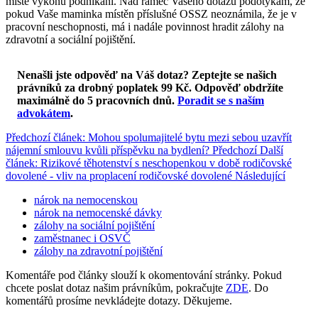
místě výkonu podnikání. Nad rámec Vašeho dotazu podotýkám, že
pokud Vaše maminka místěn příslušné OSSZ neoznámila, že je v
pracovní neschopnosti, má i nadále povinnost hradit zálohy na
zdravotní a sociální pojištění.
Nenašli jste odpověď na Váš dotaz? Zeptejte se našich
právníků za drobný poplatek 99 Kč.
Odpověď obdržíte
maximálně do 5 pracovních dnů
.
Poradit se s naším
advokátem
.
Předchozí článek: Mohou spolumajitelé bytu mezi sebou uzavřít
nájemní smlouvu kvůli příspěvku na bydlení?
Předchozí
Další
článek: Rizikové těhotenství s neschopenkou v době rodičovské
dovolené - vliv na proplacení rodičovské dovolené
Následující
nárok na nemocenskou
nárok na nemocenské dávky
zálohy na sociální pojištění
zaměstnanec i OSVČ
zálohy na zdravotní pojištění
Komentáře pod články slouží k okomentování stránky. Pokud
chcete poslat dotaz našim právníkům, pokračujte
ZDE
. Do
komentářů prosíme nevkládejte dotazy. Děkujeme.