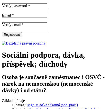
Verify password *
Email *
Verify email *
Registrovat
Sociální podpora, dávka,
příspěvek; důchody
Osoba je současně zaměstnanec i OSVČ -
nárok na nemocenskou (nemocenské
dávky) i od státu?
Základní údaje
Uložil(a):
Mgr. Vlaďka Šťastná (soc. prac.)