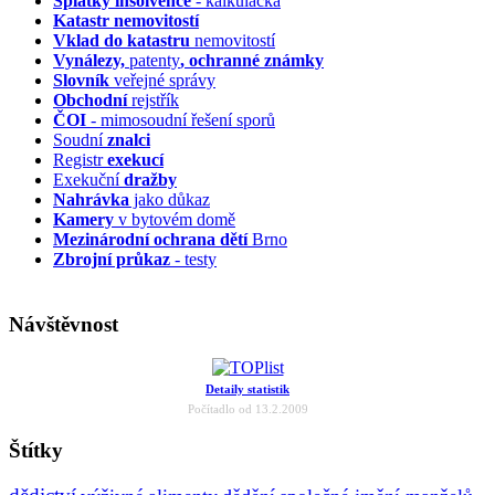
Splátky insolvence
- kalkulačka
Katastr nemovitostí
Vklad do katastru
nemovitostí
Vynálezy,
patenty
, ochranné známky
Slovník
veřejné správy
Obchodní
rejstřík
ČOI
- mimosoudní řešení sporů
Soudní
znalci
Registr
exekucí
Exekuční
dražby
Nahrávka
jako důkaz
Kamery
v bytovém domě
Mezinárodní ochrana dětí
Brno
Zbrojní průkaz
- testy
Návštěvnost
Detaily statistik
Počítadlo od 13.2.2009
Štítky