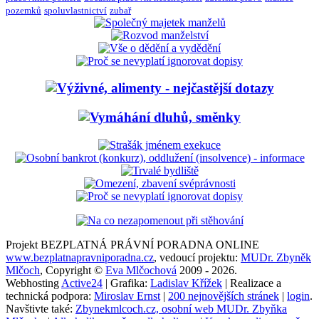
pozemků
spoluvlastnictví
zubař
Projekt BEZPLATNÁ PRÁVNÍ PORADNA ONLINE
www.bezplatnapravniporadna.cz
, vedoucí projektu:
MUDr. Zbyněk
Mlčoch
, Copyright ©
Eva Mlčochová
2009 - 2026.
Webhosting
Active24
| Grafika:
Ladislav Křížek
| Realizace a
technická podpora:
Miroslav Ernst
|
200 nejnovějších stránek
|
login
.
Navštivte také:
Zbynekmlcoch.cz, osobní web MUDr. Zbyňka