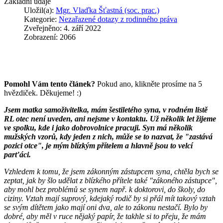
Základní údaje
Uložil(a):
Mgr. Vlaďka Šťastná (soc. prac.)
Kategorie:
Nezařazené dotazy z rodinného práva
Zveřejněno: 4. září 2022
Zobrazení: 2066
Pomohl Vám tento článek?
Pokud ano, klikněte prosíme na 5
hvězdiček. Děkujeme! :)
Jsem matka samoživitelka, mám šestiletého syna, v rodném listě
RL otec není uveden, ani nejsme v kontaktu. Už několik let žijeme
ve spolku, kde i jako dobrovolnice pracuji. Syn má několik
mužských vzorů, kdy jeden z nich, může se to nazvat, že "zastává
pozici otce", je mým blízkým přítelem a hlavně jsou to velcí
parťáci.
Vzhledem k tomu, že jsem zákonným zástupcem syna, chtěla bych se
zeptat, jak by šlo udělat z blízkého přítele také "zákoného zástupce",
aby mohl bez problémů se synem např. k doktorovi, do školy, do
ciziny. Vztah mají suprový, kdejaký rodič by si přál mít takový vztah
se svým dítětem jako mají oni dva, ale to zákonu nestačí. Bylo by
dobré, aby měl v ruce nějaký papír, že takhle si to přeju, že mám