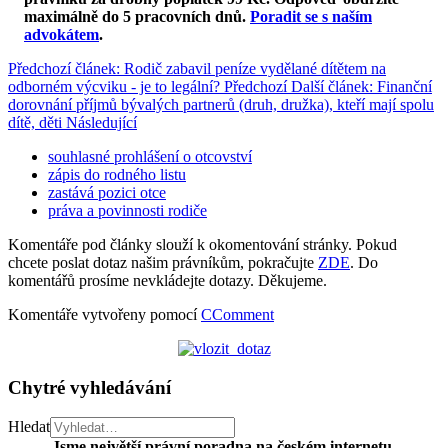
maximálně do 5 pracovních dnů
.
Poradit se s naším
advokátem
.
Předchozí článek: Rodič zabavil peníze vydělané dítětem na
odborném výcviku - je to legální?
Předchozí
Další článek: Finanční
dorovnání příjmů bývalých partnerů (druh, družka), kteří mají spolu
dítě, děti
Následující
souhlasné prohlášení o otcovství
zápis do rodného listu
zastává pozici otce
práva a povinnosti rodiče
Komentáře pod články slouží k okomentování stránky. Pokud
chcete poslat dotaz našim právníkům, pokračujte
ZDE
. Do
komentářů prosíme nevkládejte dotazy. Děkujeme.
Komentáře vytvořeny pomocí
CComment
Chytré vyhledávání
Hledat
Jsme největší právní poradna na českém internetu.