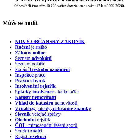
Odpověděli jsme přes 40.000 vašich dotazů, jsme s vámi 17 let (2009-2026).
Může se hodit
NOVÝ OBČANSKÝ ZÁKONÍK
Ručení
je riziko
Zákony online
Seznam
advokátů
Seznam notářů
Podání
trestního oznámení
Inspekce
práce
Právní slovník
Insolvenční
rejstřík
Splátky insolvence
- kalkulačka
Katastr nemovitostí
Vklad do katastru
nemovitostí
Vynálezy,
patenty
, ochranné známky
Slovník
veřejné správy
Obchodní
rejstřík
ČOI
- mimosoudní řešení sporů
Soudní
znalci
Registr
exekucí