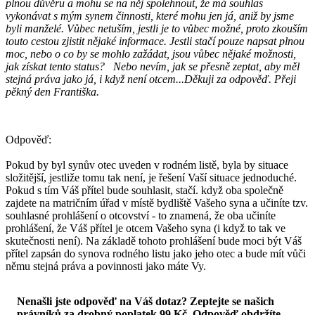
plnou důvěru a mohu se na něj spolehnout, že má souhlas
vykonávat s mým synem činnosti, které mohu jen já, aniž by jsme
byli manželé. Vůbec netuším, jestli je to vůbec možné, proto zkouším
touto cestou zjistit nějaké informace. Jestli stačí pouze napsat plnou
moc, nebo o co by se mohlo zažádat, jsou vůbec nějaké možnosti,
jak získat tento status? Nebo nevím, jak se přesně zeptat, aby měl
stejná práva jako já, i když není otcem...Děkuji za odpověď. Přeji
pěkný den Františka.
Odpověď:
Pokud by byl synův otec uveden v rodném listě, byla by situace
složitější, jestliže tomu tak není, je řešení Vaší situace jednoduché.
Pokud s tím Váš přítel bude souhlasit, stačí. když oba společně
zajdete na matričním úřad v místě bydliště Vašeho syna a učiníte tzv.
souhlasné prohlášení o otcovství - to znamená, že oba učiníte
prohlášení, že Váš přítel je otcem Vašeho syna (i když to tak ve
skutečnosti není). Na základě tohoto prohlášení bude moci být Váš
přítel zapsán do synova rodného listu jako jeho otec a bude mít vůči
němu stejná práva a povinnosti jako máte Vy.
Nenašli jste odpověď na Váš dotaz? Zeptejte se našich
právníků za drobný poplatek 99 Kč.
Odpověď obdržíte