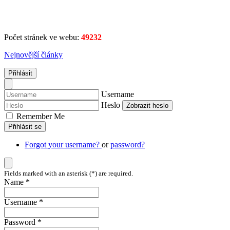
Počet stránek ve webu:
49232
Nejnovější články
Přihlásit
Username
Heslo
Zobrazit heslo
Remember Me
Přihlásit se
Forgot your username?
or
password?
Fields marked with an asterisk (*) are required.
Name *
Username *
Password *