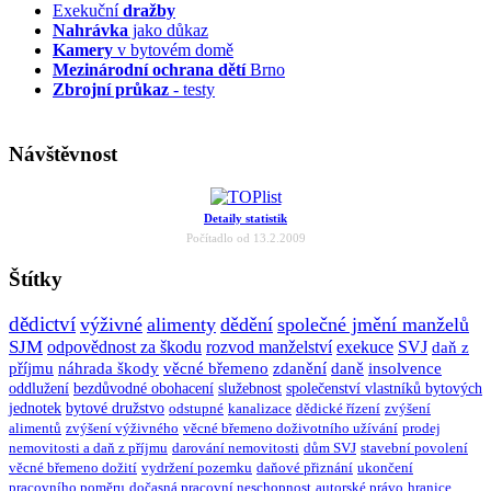
Exekuční
dražby
Nahrávka
jako důkaz
Kamery
v bytovém domě
Mezinárodní ochrana dětí
Brno
Zbrojní průkaz
- testy
Návštěvnost
Detaily statistik
Počítadlo od 13.2.2009
Štítky
dědictví
výživné
alimenty
dědění
společné jmění manželů
SJM
odpovědnost za škodu
rozvod manželství
exekuce
SVJ
daň z
příjmu
náhrada škody
věcné břemeno
zdanění
daně
insolvence
oddlužení
bezdůvodné obohacení
služebnost
společenství vlastníků bytových
jednotek
bytové družstvo
odstupné
kanalizace
dědické řízení
zvýšení
alimentů
zvýšení výživného
věcné břemeno doživotního užívání
prodej
nemovitosti a daň z příjmu
darování nemovitosti
dům SVJ
stavební povolení
věcné břemeno dožití
vydržení pozemku
daňové přiznání
ukončení
pracovního poměru
dočasná pracovní neschopnost
autorské právo
hranice