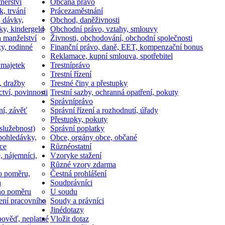
nerství
Občan
a právo
k, trvání
Práce
zaměstnání
, dávky,
Obchod, daně
živnosti
ky, kindergeld
Obchodní právo, vztahy, smlouvy
a manželství
Živnosti, obchodování, obchodní společnosti
y, rodinné
Finanční právo, daně, EET, kompenzační bonus
Reklamace, kupní smlouva, spotřebitel
 majetek
Trestní
právo
Trestní řízení
, dražby
Trestné činy a přestupky
ctví, povinnosti
Trestní sazby, ochranná opatření, pokuty
Správní
právo
ní, závěť
Správní řízení a rozhodnutí, úřady
Přestupky, pokuty
služebnost)
Správní poplatky
pohledávky,
Obce, orgány obce, občané
ce
Různé
ostatní
, nájemníci,
Vzory
ke stažení
Různé vzory zdarma
o poměru,
Čestná prohlášení
a
Soud
právníci
ho poměru
U soudu
ní pracovního
Soudy a právníci
Jiné
dotazy
ověď, neplatné
Vložit dotaz