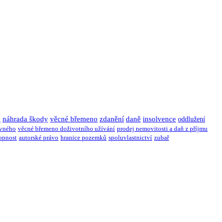
u
náhrada škody
věcné břemeno
zdanění
daně
insolvence
oddlužení
ivného
věcné břemeno doživotního užívání
prodej nemovitosti a daň z příjmu
opnost
autorské právo
hranice pozemků
spoluvlastnictví
zubař