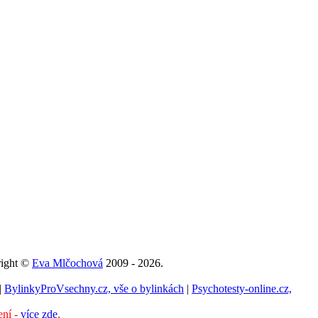
right ©
Eva Mlčochová
2009 - 2026.
|
BylinkyProVsechny.cz, vše o bylinkách
|
Psychotesty-online.cz,
ení -
více zde
.