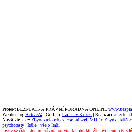
Projekt BEZPLATNÁ PRÁVNÍ PORADNA ONLINE
www.bezplat
Webhosting
Active24
| Grafika:
Ladislav Křížek
| Realizace a techni
Navštivte také:
Zbynekmlcoch.cz, osobní web MUDr. Zbyňka Mlčoc
psychotesty
|
Itálie - vše o Itálii
.
Texty se řídí aktuální právní úpravou k datu, které je uvedeno u každ