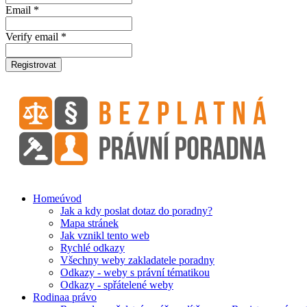
Email *
Verify email *
Registrovat
Home
úvod
Jak a kdy poslat dotaz do poradny?
Mapa stránek
Jak vznikl tento web
Rychlé odkazy
Všechny weby zakladatele poradny
Odkazy - weby s právní tématikou
Odkazy - spřátelené weby
Rodina
a právo