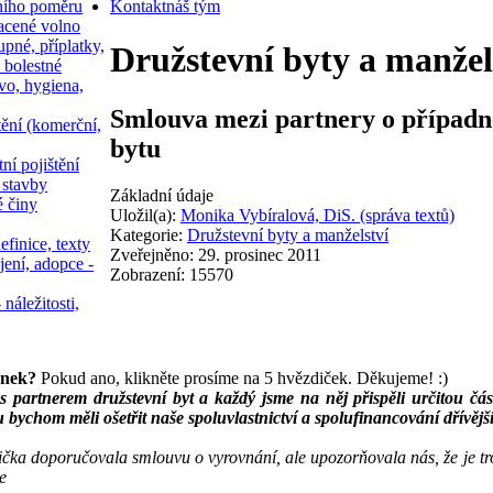
ního poměru
Kontakt
náš tým
acené volno
upné, příplatky,
Družstevní byty a manžel
 bolestné
vo, hygiena,
Smlouva mezi partnery o případn
tění (komerční,
bytu
ní pojištění
 stavby
Základní údaje
é činy
Uložil(a):
Monika Vybíralová, DiS. (správa textů)
Kategorie:
Družstevní byty a manželství
efinice, texty
Zveřejněno: 29. prosinec 2011
jení, adopce -
Zobrazení: 15570
 náležitosti,
ánek?
Pokud ano, klikněte prosíme na 5 hvězdiček. Děkujeme! :)
 s partnerem družstevní byt a každý jsme na něj přispěli určitou č
 bychom měli ošetřit naše spoluvlastnictví a spolufinancování dřívějš
ka doporučovala smlouvu o vyrovnání, ale upozorňovala nás, že je troc
e