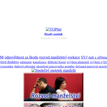
Detaily statistik
Počítadlo od 13.2.2009
JM
odpovědnost za škodu
rozvod manželství
exekuce
SVJ
daň z příjm
ytové družstvo
odstupné
kanalizace
dědické řízení
zvýšení alimentů
zvýšení výž
í pozemku
daňové přiznání
ukončení pracovního poměru
dočasná pracovní nesch