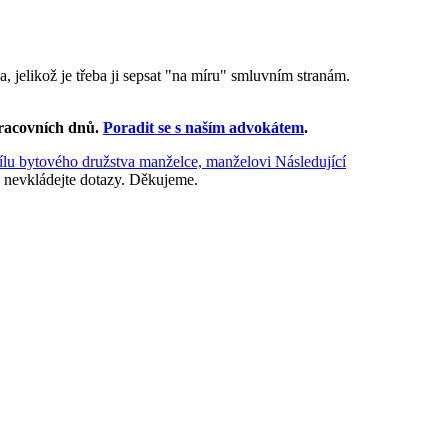
, jelikož je třeba ji sepsat "na míru" smluvním stranám.
racovních dnů
.
Poradit se s naším advokátem
.
dílu bytového družstva manželce, manželovi
Následující
 nevkládejte dotazy. Děkujeme.