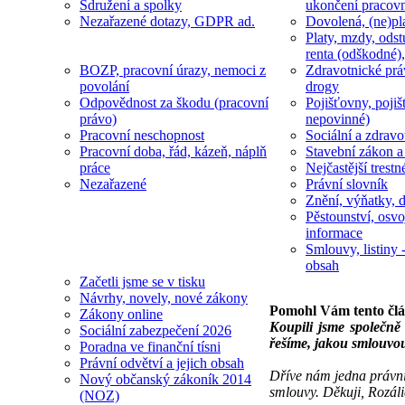
Sdružení a spolky
ukončení pracov
Nezařazené dotazy, GDPR ad.
Dovolená, (ne)pl
Platy, mzdy, odst
renta (odškodné),
BOZP, pracovní úrazy, nemoci z
Zdravotnické prá
povolání
drogy
Odpovědnost za škodu (pracovní
Pojišťovny, pojiš
právo)
nepovinné)
Pracovní neschopnost
Sociální a zdravot
Pracovní doba, řád, kázeň, náplň
Stavební zákon a
práce
Nejčastější trestn
Nezařazené
Právní slovník
Znění, výňatky, d
Pěstounství, osvo
informace
Smlouvy, listiny -
obsah
Začetli jsme se v tisku
Návrhy, novely, nové zákony
Pomohl Vám tento čl
Zákony online
Koupili jsme společně
Sociální zabezpečení 2026
řešíme, jakou smlouvou
Poradna ve finanční tísni
Právní odvětví a jejich obsah
Dříve nám jedna právnič
Nový občanský zákoník 2014
smlouvy. Děkuji, Rozáli
(NOZ)