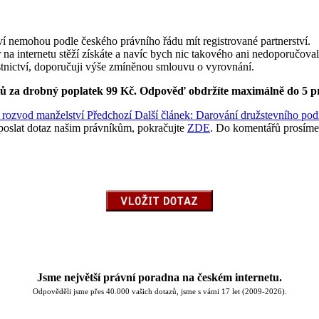
 nemohou podle českého právního řádu mít registrované partnerství.
na internetu stěží získáte a navíc bych nic takového ani nedoporučovala
stnictví, doporučuji výše zmíněnou smlouvu o vyrovnání.
ků za drobný poplatek 99 Kč.
Odpověď obdržíte maximálně do 5 p
a rozvod manželství
Předchozí
Další článek: Darování družstevního po
poslat dotaz našim právníkům, pokračujte
ZDE
. Do komentářů prosíme
Jsme největší právní poradna na českém internetu.
Odpověděli jsme přes 40.000 vašich dotazů, jsme s vámi 17 let (2009-2026).