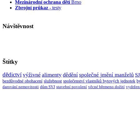
Mezinárodní ochrana dětí
Brno
Zbrojní průkaz
- testy
Návštěvnost
Štítky
dědictví
výživné
alimenty
dědění
společné jmění manželů
S
bezdůvodné obohacení
služebnost
společenství vlastníků bytových jednotek
b
darování nemovitosti
dům SVJ
stavební povolení
věcné břemeno dožití
vydržen