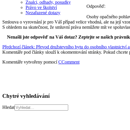
Znalci, odhady, posudky
Odpověď:
Právo ve školství
Nezařazené dotazy
Osoby opačného pohlaví
Smlouva o vyrovnání je pro Váš případ velice vhodná, ale na její vzor 
S ohledem na skutečnost, že smluvní práva nemůžete mít ve spoluvla
Nenašli jste odpověď na Váš dotaz? Zeptejte se našich právní
Předchozí článek: Převod družstevního bytu do osobního vlastnictví 
Komentáře pod články slouží k okomentování stránky. Pokud chcete 
Komentáře vytvořeny pomocí
CComment
Chytré vyhledávání
Hledat