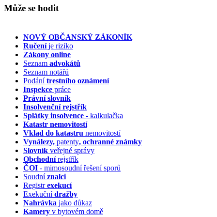
Může se hodit
NOVÝ OBČANSKÝ ZÁKONÍK
Ručení
je riziko
Zákony online
Seznam
advokátů
Seznam notářů
Podání
trestního oznámení
Inspekce
práce
Právní slovník
Insolvenční
rejstřík
Splátky insolvence
- kalkulačka
Katastr nemovitostí
Vklad do katastru
nemovitostí
Vynálezy,
patenty
, ochranné známky
Slovník
veřejné správy
Obchodní
rejstřík
ČOI
- mimosoudní řešení sporů
Soudní
znalci
Registr
exekucí
Exekuční
dražby
Nahrávka
jako důkaz
Kamery
v bytovém domě