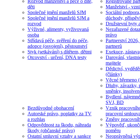
Rozvod manželství a péče o dítě,
Registrované part
děti
Manželství - vzni
Společné jmění manželů SJM
Sociální podpora
Společné jmění manželů SJM a
důchody, příspěv
rozvod
Družstevní byty 
Výživné, alimenty, vyživovaná
Nezařazené dotaz
osoba
právo
Střídavá péče, svěření do péče,
Partnerství 2026,
adopce (osvojení), pěstounství
partnerů
Styk (setkávání) s dítětem, dětmi
Exekuce, zástava
Otcovství - určení, DNA testy
Darování, vlastni
majitele
Dědictví, vydědě
(články)
Věcné břemeno (
Dluhy, závazky, 
směnky, insolven
Bydlení, nájemné
SVJ, BD
Bezdůvodné obohacení
Vznik pracovníh
Autorské právo, poplatky za TV
pracovní smlouv
a rozhlas
Změny pracovní
Odpovědnost za škodu, náhrada
Výpověď, ukonče
škody (občanské právo)
poměru
Ostatní smluvní vztahy a sankce
Neoprávněná výp