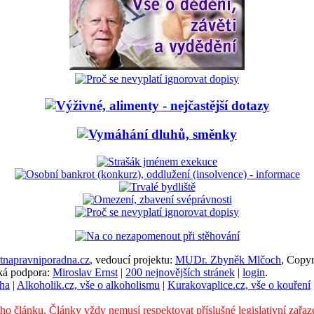
napravniporadna.cz
, vedoucí projektu:
MUDr. Zbyněk Mlčoch
, Copy
cká podpora:
Miroslav Ernst
|
200 nejnovějších stránek
|
login
.
ha
|
Alkoholik.cz, vše o alkoholismu
|
Kurakovaplice.cz, vše o kouření
ého článku. Články vždy nemusí respektovat příslušné legislativní zařaz