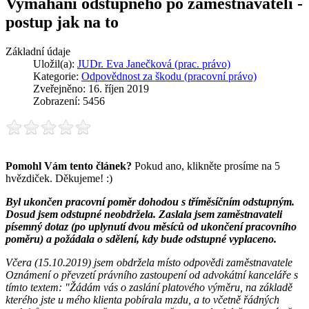
Vymáhání odstupného po zaměstnavateli -
postup jak na to
Základní údaje
Uložil(a):
JUDr. Eva Janečková (prac. právo)
Kategorie:
Odpovědnost za škodu (pracovní právo)
Zveřejněno: 16. říjen 2019
Zobrazení: 5456
Pomohl Vám tento článek?
Pokud ano, klikněte prosíme na 5
hvězdiček. Děkujeme! :)
Byl ukončen pracovní poměr dohodou s tříměsíčním odstupným.
Dosud jsem odstupné neobdržela. Zaslala jsem zaměstnavateli
písemný dotaz (po uplynutí dvou měsíců od ukončení pracovního
poměru) a požádala o sdělení, kdy bude odstupné vyplaceno.
Včera (15.10.2019) jsem obdržela místo odpovědi zaměstnavatele
Oznámení o převzetí právního zastoupení od advokátní kanceláře s
tímto textem: "Žádám vás o zaslání platového výměru, na základě
kterého jste u mého klienta pobírala mzdu, a to včetně řádných