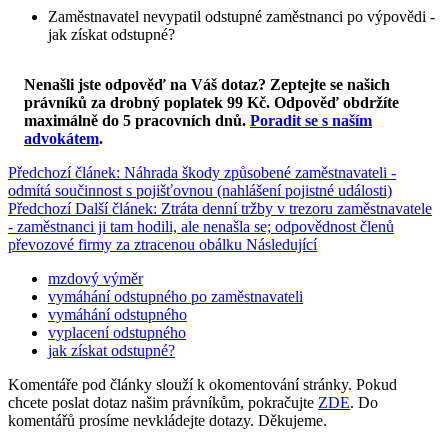
Zaměstnavatel nevypatil odstupné zaměstnanci po výpovědi -
jak získat odstupné?
Nenašli jste odpověď na Váš dotaz? Zeptejte se našich
právníků za drobný poplatek 99 Kč.
Odpověď obdržíte
maximálně do 5 pracovních dnů
.
Poradit se s naším
advokátem
.
Předchozí článek: Náhrada škody způsobené zaměstnavateli -
odmítá součinnost s pojišťovnou (nahlášení pojistné události)
Předchozí
Další článek: Ztráta denní tržby v trezoru zaměstnavatele
- zaměstnanci ji tam hodili, ale nenašla se; odpovědnost členů
převozové firmy za ztracenou obálku
Následující
mzdový výměr
vymáhání odstupného po zaměstnavateli
vymáhání odstupného
vyplacení odstupného
jak získat odstupné?
Komentáře pod články slouží k okomentování stránky. Pokud
chcete poslat dotaz našim právníkům, pokračujte
ZDE
. Do
komentářů prosíme nevkládejte dotazy. Děkujeme.