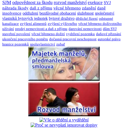
SJM
odpovědnost za škodu
rozvod manželství
exekuce
SVJ
náhrada škody
daň z příjmu
věcné břemeno
zdanění
daně
insolvence
oddlužení
bezdůvodné obohacení
služebnost
společenství
vlastníků bytových jednotek
bytové družstvo
dědické řízení
odstupné
kanalizace
zvýšení alimentů
zvýšení výživného
věcné břemeno doživotního
užívání
prodej nemovitosti a daň z příjmu
darování nemovitosti
dům SVJ
stavební povolení
věcné břemeno dožití
vydržení pozemku
daňové přiznání
ukončení pracovního poměru
dočasná pracovní neschopnost
autorské právo
hranice pozemků
spoluvlastnictví
zubař