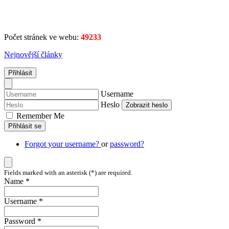
Počet stránek ve webu:
49233
Nejnovější články
Přihlásit
Username
Heslo
Zobrazit heslo
Remember Me
Přihlásit se
Forgot your username?
or
password?
Fields marked with an asterisk (*) are required.
Name *
Username *
Password *