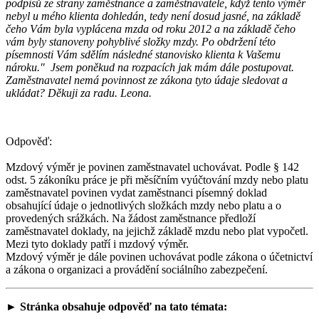
podpisů ze strany zaměstnance a zaměstnavatele, když tento výměr
nebyl u mého klienta dohledán, tedy není dosud jasné, na základě
čeho Vám byla vyplácena mzda od roku 2012 a na základě čeho
vám byly stanoveny pohyblivé složky mzdy. Po obdržení této
písemnosti Vám sdělím následné stanovisko klienta k Vašemu
nároku." Jsem poněkud na rozpacích jak mám dále postupovat.
Zaměstnavatel nemá povinnost ze zákona tyto údaje sledovat a
ukládat? Děkuji za radu. Leona.
Odpověď:
Mzdový výměr je povinen zaměstnavatel uchovávat. Podle § 142
odst. 5 zákoníku práce je při měsíčním vyúčtování mzdy nebo platu
zaměstnavatel povinen vydat zaměstnanci písemný doklad
obsahující údaje o jednotlivých složkách mzdy nebo platu a o
provedených srážkách. Na žádost zaměstnance předloží
zaměstnavatel doklady, na jejichž základě mzdu nebo plat vypočetl.
Mezi tyto doklady patří i mzdový výměr.
Mzdový výměr je dále povinen uchovávat podle zákona o účetnictví
a zákona o organizaci a provádění sociálního zabezpečení.
► Stránka obsahuje odpověď na tato témata: