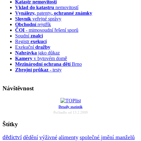
Katastr nemovitostí
Vklad do katastru
nemovitostí
Vynálezy,
patenty
, ochranné známky
Slovník
veřejné správy
Obchodní
rejstřík
ČOI
- mimosoudní řešení sporů
Soudní
znalci
Registr
exekucí
Exekuční
dražby
Nahrávka
jako důkaz
Kamery
v bytovém domě
Mezinárodní ochrana dětí
Brno
Zbrojní průkaz
- testy
Návštěvnost
Detaily statistik
Počítadlo od 13.2.2009
Štítky
dědictví
dědění
výživné
alimenty
společné jmění manželů