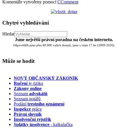
Komentáře vytvořeny pomocí
CComment
Chytré vyhledávání
Hledat
Jsme největší právní poradna na českém internetu.
Odpověděli jsme přes 40.000 vašich dotazů, jsme s vámi 17 let (2009-2026).
Může se hodit
NOVÝ OBČANSKÝ ZÁKONÍK
Ručení
je riziko
Zákony online
Seznam
advokátů
Seznam notářů
Podání
trestního oznámení
Inspekce
práce
Právní slovník
Insolvenční
rejstřík
Splátky insolvence
- kalkulačka