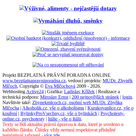
Projekt BEZPLATNÁ PRÁVNÍ PORADNA ONLINE
www.bezplatnapravniporadna.cz
, vedoucí projektu:
MUDr. Zbyněk
Mlčoch
, Copyright ©
Eva Mlčochová
2009 - 2026.
Webhosting
Active24
| Grafika:
Ladislav Křížek
| Realizace a
technická podpora:
Miroslav Ernst
|
200 nejnovějších stránek
|
login
.
Navštivte také:
Zbynekmlcoch.cz, osobní web MUDr. Zbyňka
Mlčocha
|
Alkoholik.cz, vše o alkoholismu
|
Kurakovaplice.cz, vše o
kouření
|
BylinkyProVsechny.cz, vše o bylinkách
|
Psychotesty-
online.cz, psychotesty
|
Itálie - vše o Itálii
.
Texty se řídí aktuální právní úpravou k datu, které je uvedeno u
každého článku. Články vždy nemusí respektovat příslušné
legislativní zařazení -
více zde
.