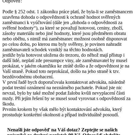
Odpověď:
Podle § 252 odst. 1 zákoníku práce platí, že byla-li se zaměstnancem
uzavřena dohoda o odpovědnosti k ochraně hodnot svěřených
zaměstnanci k vyúčtování (dále jen „dohoda o odpovědnosti za
svěřené hodnoty“), za které se považují hotovost, ceniny, zboží,
zásoby materiálu nebo jiné hodnoty, které jsou předmětem obratu
nebo oběhu, s nimiž má zaměstnanec možnost osobně disponovat
po celou dobu, po kterou mu byly svěřeny, je povinen nahradit
zaměstnavateli schodek vzniklý na těchto hodnotách.
jestliže byla hotovost uložena do trezoru, do něhož mají přístup i
další lidé, neplatí zde presumpce viny, ale zaměstnavatel by musel
prokázat, v jakém okamžiku ke ztrátě došlo a že odpovědnost je na
Vaší straně. Pokud toto neprokázal, došlo na jeho straně k tzv.
bezdůvodnému obohacení.
V první řadě bych doporučovala kontaktovat advokáta, následně
podat trestní oznámení na neznámého pachatele. Pokud jste nic
nevzal, bylo by také možné podat žalobu kvůli nevyplacení části
mzdy. Při jejím řešení by se musel soud vyrovnat s odpovědností za
škodu.
Prvním krokem by však mělo být kontaktování advokáta, který
prostuduje konkrétní okolnosti a případ individuálně posoudí.
Nenašli jste odpověď na Váš dotaz? Zeptejte se našich