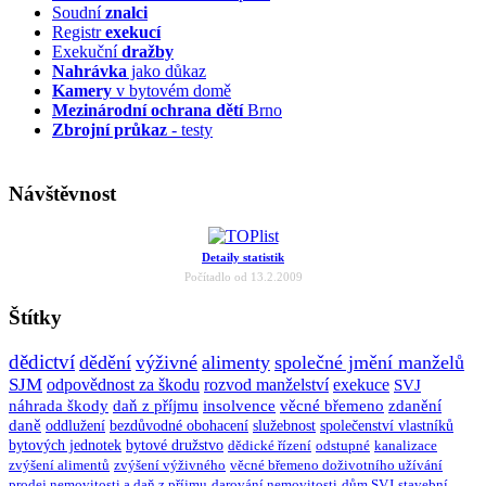
Soudní
znalci
Registr
exekucí
Exekuční
dražby
Nahrávka
jako důkaz
Kamery
v bytovém domě
Mezinárodní ochrana dětí
Brno
Zbrojní průkaz
- testy
Návštěvnost
Detaily statistik
Počítadlo od 13.2.2009
Štítky
dědictví
dědění
výživné
alimenty
společné jmění manželů
SJM
odpovědnost za škodu
rozvod manželství
exekuce
SVJ
náhrada škody
daň z příjmu
insolvence
věcné břemeno
zdanění
daně
oddlužení
bezdůvodné obohacení
služebnost
společenství vlastníků
bytových jednotek
bytové družstvo
dědické řízení
odstupné
kanalizace
zvýšení alimentů
zvýšení výživného
věcné břemeno doživotního užívání
prodej nemovitosti a daň z příjmu
darování nemovitosti
dům SVJ
stavební