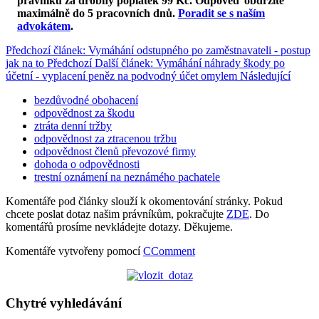
právníků za drobný poplatek 99 Kč.
Odpověď obdržíte
maximálně do 5 pracovních dnů
.
Poradit se s naším
advokátem
.
Předchozí článek: Vymáhání odstupného po zaměstnavateli - postup
jak na to
Předchozí
Další článek: Vymáhání náhrady škody po
účetní - vyplacení peněz na podvodný účet omylem
Následující
bezdůvodné obohacení
odpovědnost za škodu
ztráta denní tržby
odpovědnost za ztracenou tržbu
odpovědnost členů převozové firmy
dohoda o odpovědnosti
trestní oznámení na neznámého pachatele
Komentáře pod články slouží k okomentování stránky. Pokud
chcete poslat dotaz našim právníkům, pokračujte
ZDE
. Do
komentářů prosíme nevkládejte dotazy. Děkujeme.
Komentáře vytvořeny pomocí
CComment
Chytré vyhledávání