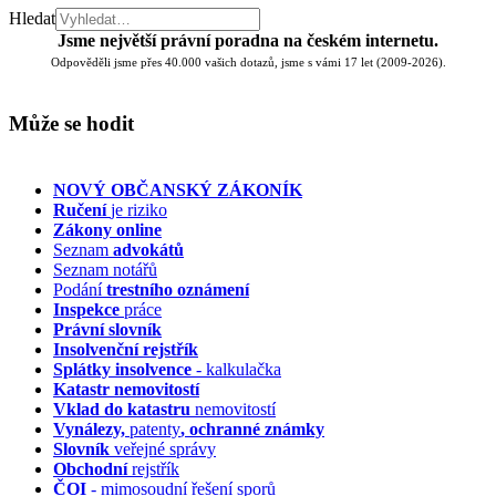
Hledat
Jsme největší právní poradna na českém internetu.
Odpověděli jsme přes 40.000 vašich dotazů, jsme s vámi 17 let (2009-2026).
Může se hodit
NOVÝ OBČANSKÝ ZÁKONÍK
Ručení
je riziko
Zákony online
Seznam
advokátů
Seznam notářů
Podání
trestního oznámení
Inspekce
práce
Právní slovník
Insolvenční
rejstřík
Splátky insolvence
- kalkulačka
Katastr nemovitostí
Vklad do katastru
nemovitostí
Vynálezy,
patenty
, ochranné známky
Slovník
veřejné správy
Obchodní
rejstřík
ČOI
- mimosoudní řešení sporů