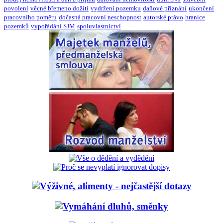
povolení
věcné břemeno dožití
vydržení pozemku
daňové přiznání
ukončení
pracovního poměru
dočasná pracovní neschopnost
autorské právo
hranice
pozemků
vypořádání SJM
spoluvlastnictví