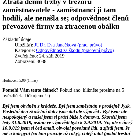
Ztráta denní tržby v trezoru
zaměstnavatele - zaměstnanci ji tam
hodili, ale nenašla se; odpovědnost členů
převozové firmy za ztracenou obálku
Základní údaje
Uložil(a):
JUDr. Eva Janečková (prac. právo)
Kategorie:
Odpovědnost za škodu (pracovní právo)
Zveřejněno: 24. září 2019
Zobrazení: 3038
Hodnocení 5.00 (1 hlas)
Pomohl Vám tento článek?
Pokud ano, klikněte prosíme na 5
hvězdiček. Děkujeme! :)
Byl jsem obviněn z krádeže. Byl jsem zaměstnán v prodejně Jysk.
Poslední den zkušební doby jsme dal ale výpověď. Byl jsem zde
nespokojený a našel jsem si práci blíže k domovu. Skončil jsem
tedy 31.8.2019, psáno ve výpovědi bylo k 2.9.2019. No, ale v úterý
10.9.019 jsem si četl email, obvolal povolané lidi, a zjistil jsem, že
mě a kolegyni (co tam pracuje už roky), chtějí udat (podat trestní