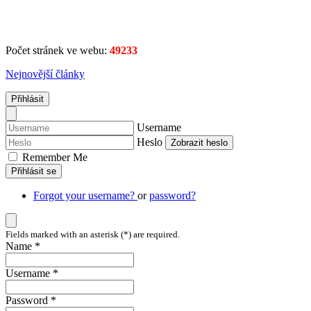
Počet stránek ve webu:
49233
Nejnovější články
Přihlásit
Username
Heslo
Zobrazit heslo
Remember Me
Přihlásit se
Forgot your username?
or
password?
Fields marked with an asterisk (*) are required.
Name *
Username *
Password *