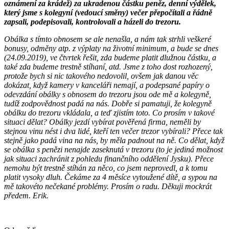
oznámení za krádež) za ukradenou částku peněz, denní výdělek,
který jsme s kolegyní (vedoucí směny) večer přepočítali a řádně
zapsali, podepisovali, kontrolovali a házeli do trezoru.
Obálka s tímto obnosem se ale nenašla, a nám tak strhli veškeré
bonusy, odměny atp. z výplaty na životní minimum, a bude se dnes
(24.09.2019), ve čtvrtek řešit, zda budeme platit dlužnou částku, a
také zda budeme trestně stíhaní, atd. Jsme z toho dost rozhozený,
protože bych si nic takového nedovolil, ovšem jak danou věc
dokázat, když kamery v kanceláři nemají, a podepsané papíry o
odevzdání obálky s obnosem do trezoru jsou ode mě a kolegyně,
tudíž zodpovědnost padá na nás. Dobře si pamatuji, že kolegyně
obálku do trezoru vkládala, a teď zjistím toto. Co prosím v takové
situaci dělat? Obálky jezdí vybírat pověřená firma, neměli by
stejnou vinu nést i dva lidé, kteří ten večer trezor vybírali? Přece tak
stejně jako padá vina na nás, by měla padnout na ně. Co dělat, když
se obálka s penězi nenajde zaseknutá v trezoru (to je jediná možnost
jak situaci zachránit z pohledu finančního oddělení Jysku). Přece
nemohu být trestně stíhán za něco, co jsem neprovedl, a k tomu
platit vysoky dluh. Čekáme za 4 měsíce vytoužené dítě, a sypou na
mě takovéto nečekané problémy. Prosím o radu. Děkuji mockrát
předem. Erik.