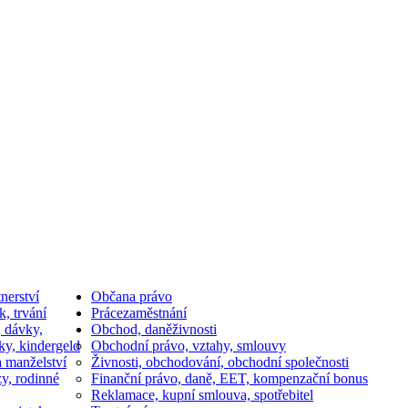
nerství
Občan
a právo
k, trvání
Práce
zaměstnání
, dávky,
Obchod, daně
živnosti
ky, kindergeld
Obchodní právo, vztahy, smlouvy
a manželství
Živnosti, obchodování, obchodní společnosti
y, rodinné
Finanční právo, daně, EET, kompenzační bonus
Reklamace, kupní smlouva, spotřebitel