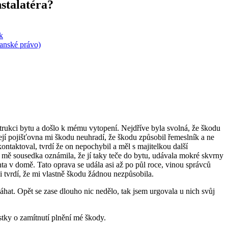
stalatéra?
k
anské právo)
trukci bytu a došlo k mému vytopení. Nejdříve byla svolná, že škodu
 její pojišťovna mi škodu neuhradí, že škodu způsobil řemeslník a ne
ontaktoval, tvrdí že on nepochybil a měl s majitelkou další
ne mě sousedka oznámila, že jí taky teče do bytu, udávala mokré skvrny
hta v domě. Tato oprava se udála asi až po půl roce, vinou správců
 tvrdí, že mi vlastně škodu žádnou nezpůsobila.
hat. Opět se zase dlouho nic nedělo, tak jsem urgovala u nich svůj
istky o zamítnutí plnění mé škody.