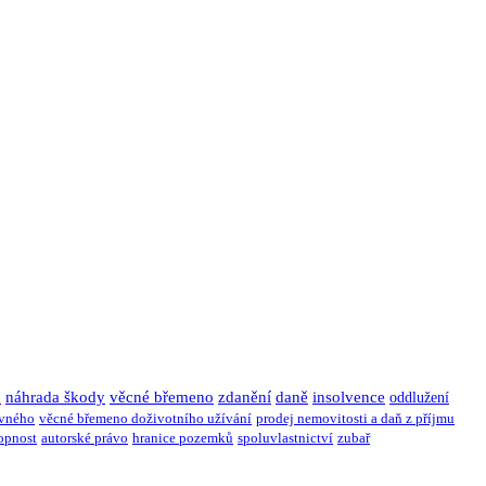
u
náhrada škody
věcné břemeno
zdanění
daně
insolvence
oddlužení
ivného
věcné břemeno doživotního užívání
prodej nemovitosti a daň z příjmu
opnost
autorské právo
hranice pozemků
spoluvlastnictví
zubař