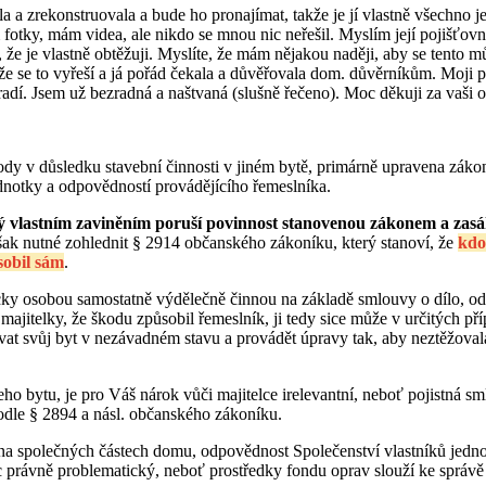
la a zrekonstruovala a bude ho pronajímat, takže je jí vlastně všechno j
fotky, mám videa, ale nikdo se mnou nic neřešil. Myslím její pojišťovn
 je vlastně obtěžuji. Myslíte, že mám nějakou naději, aby se tento můj 
i, že se to vyřeší a já pořád čekala a důvěřovala dom. důvěrníkům. Moji p
radí. Jsem už bezradná a naštvaná (slušně řečeno). Moc děkuji za vaši
ody v důsledku stavební činnosti v jiném bytě, primárně upravena záko
ednotky a odpovědností provádějícího řemeslníka.
ý vlastním zaviněním poruší povinnost stanovenou zákonem a zas
však nutné zohlednit § 2914 občanského zákoníku, který stanoví, že
kdo
sobil sám
.
cky osobou samostatně výdělečně činnou na základě smlouvy o dílo, odp
majitelky, že škodu způsobil řemeslník, ji tedy sice může v určitých př
vat svůj byt v nezávadném stavu a provádět úpravy tak, aby neztěžoval
o bytu, je pro Váš nárok vůči majitelce irelevantní, neboť pojistná sml
dle § 2894 a násl. občanského zákoníku.
 na společných částech domu, odpovědnost Společenství vlastníků jed
 právně problematický, neboť prostředky fondu oprav slouží ke správě