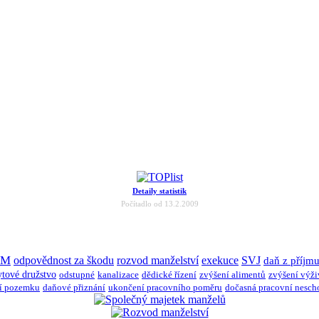
Detaily statistik
Počítadlo od 13.2.2009
JM
odpovědnost za škodu
rozvod manželství
exekuce
SVJ
daň z příjm
ytové družstvo
odstupné
kanalizace
dědické řízení
zvýšení alimentů
zvýšení výž
í pozemku
daňové přiznání
ukončení pracovního poměru
dočasná pracovní nesch