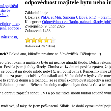
odpovědnost majitele bytu nebo in
ní pojištění
 stavby
Základní údaje
é činy
Uložil(a):
PhDr. et Mgr. Simona Ulčová, PhD. - právní
Kategorie:
Odpovědnost za škodu, náhrada škody (obč
efinice, texty
Zveřejněno: 9. únor 2026
jení, adopce -
Zobrazení: 1458
 náležitosti,
Hodnocení 4.29 (7 hlasů)
ánek?
Pokud ano, klikněte prosíme na 5 hvězdiček. Děkujeme! :)
ro před rokem a majitelka bytu mi nechce uhradit škodu. Dělala rekons
tku. Poslala jsem jí fotky škody. Zhruba za 14 dní mi poslala zprávu, že
 se podívat na škodu nikdo nebyl (z její pojišťovny). Řemeslník mne zk
ila mu za práci, nechtěla vrátit nářadí atd. V této době v bytě vedle m
me to správci domu a ti rozhodli, že se musí zkontrolovat stupačky a šac
i žádnou poruchu. Během této doby majitelka bytu dostala čas a teď mi
y a opravu zaplatí z fondu SVJ a po majitelce škodu budou soudně vymá
i tvrdí své, já taky, že jsem poškozená. Slíbila, že dodá vyrozumění poj