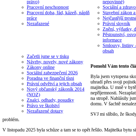
právo)
nepovinné)
Pracovní neschopnost
Sociální a zdravot
Pracovní doba, řád, kázeň, náplň
Stavební zákon a
práce
Nejčastější trestn
Nezařazené
Právní slovník
Znění, výňatky, d
Pěstounství, osvo
informace
Smlouvy, listiny -
obsah
Začetli jsme se v tisku
Návrhy, novely, nové zákony
Pomohl Vám tento čl
Zákony online
Sociální zabezpečení 2026
Byla jsem vytopena sko
Poradna ve finanční tísni
uhradí přes svoji pojis
Právní odvětví a jejich obsah
majitelka. U mně v bytě
Nový občanský zákoník 2014
nepříjemnosti. Nezaplat
(NOZ)
na stropě. Nahlásily js
Znalci, odhady, posudky
domu. V šachtě nenalezl
Právo ve školství
Nezařazené dotazy
SVJ mi slíbilo, že škod
problém.
V listopadu 2025 byla schůze a tam se to opět řešilo. Majitelka bytu s