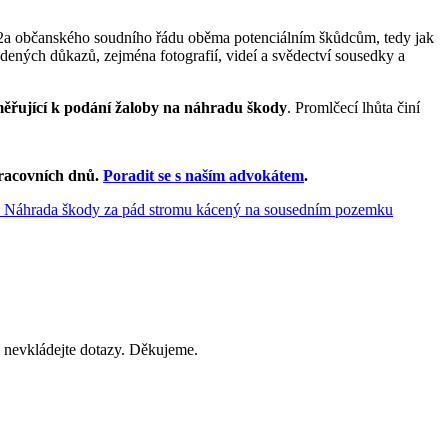
2a občanského soudního řádu oběma potenciálním škůdcům, tedy jak
dených důkazů, zejména fotografií, videí a svědectví sousedky a
měřující k podání žaloby na náhradu škody
. Promlčecí lhůta činí
racovních dnů
.
Poradit se s naším advokátem
.
k: Náhrada škody za pád stromu kácený na sousedním pozemku
 nevkládejte dotazy. Děkujeme.