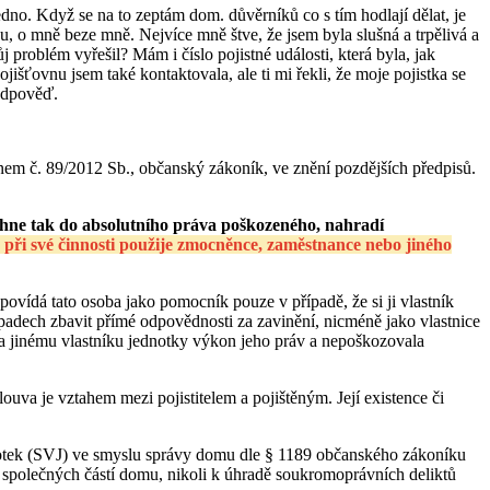
edno. Když se na to zeptám dom. důvěrníků co s tím hodlají dělat, je
u, o mně beze mně. Nejvíce mně štve, že jsem byla slušná a trpělivá a
problém vyřešil? Mám i číslo pojistné události, která byla, jak
ojišťovnu jsem také kontaktovala, ale ti mi řekli, že moje pojistka se
 odpověď.
nem č. 89/2012 Sb., občanský zákoník, ve znění pozdějších předpisů.
áhne tak do absolutního práva poškozeného, nahradí
 při své činnosti použije zmocněnce, zaměstnance nebo jiného
ovídá tato osoba jako pomocník pouze v případě, že si ji vlastník
ípadech zbavit přímé odpovědnosti za zavinění, nicméně jako vlastnice
a jinému vlastníku jednotky výkon jeho práv a nepoškozovala
ouva je vztahem mezi pojistitelem a pojištěným. Její existence či
notek (SVJ) ve smyslu správy domu dle § 1189 občanského zákoníku
 společných částí domu, nikoli k úhradě soukromoprávních deliktů