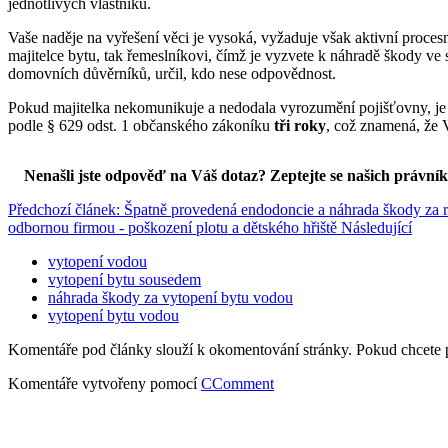
jednotlivých vlastníků.
Vaše naděje na vyřešení věci je vysoká, vyžaduje však aktivní proces
majitelce bytu, tak řemeslníkovi, čímž je vyzvete k náhradě škody v
domovních důvěrníků, určil, kdo nese odpovědnost.
Pokud majitelka nekomunikuje a nedodala vyrozumění pojišťovny, je 
podle § 629 odst. 1 občanského zákoníku
tři roky
, což znamená, že V
Nenašli jste odpověď na Váš dotaz? Zeptejte se našich právní
Předchozí článek: Špatně provedená endodoncie a náhrada škody za
odbornou firmou - poškození plotu a dětského hřiště
Následující
vytopení vodou
vytopení bytu sousedem
náhrada škody za vytopení bytu vodou
vytopení bytu vodou
Komentáře pod články slouží k okomentování stránky. Pokud chcete 
Komentáře vytvořeny pomocí
CComment