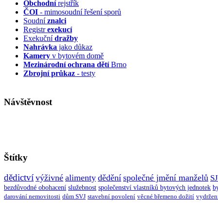
Obchodní
rejstřík
ČOI
- mimosoudní řešení sporů
Soudní
znalci
Registr
exekucí
Exekuční
dražby
Nahrávka
jako důkaz
Kamery
v bytovém domě
Mezinárodní ochrana dětí
Brno
Zbrojní průkaz
- testy
Návštěvnost
Štítky
dědictví
výživné
alimenty
dědění
společné jmění manželů
S
bezdůvodné obohacení
služebnost
společenství vlastníků bytových jednotek
b
darování nemovitosti
dům SVJ
stavební povolení
věcné břemeno dožití
vydržen