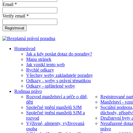
Email *
Verify email *
Registrovat
Home
úvod
Jak a kdy poslat dotaz do poradny?
Mapa stránek
Jak vznikl tento web
Rychlé odkazy
Všechny weby zakladatele poradny
Odkazy - weby s právní tématikou
Odkazy - spřátelené weby
Rodina
a právo
Rozvod manželství a péče o dítě,
Registrované part
děti
Manželství - vzni
Společné jmění manželů SJM
Sociální podpora
Společné jmění manželů SJM a
důchody, příspěv
rozvod
Družstevní byty 
Výživné, alimenty, vyživovaná
Nezařazené dotaz
osoba
právo