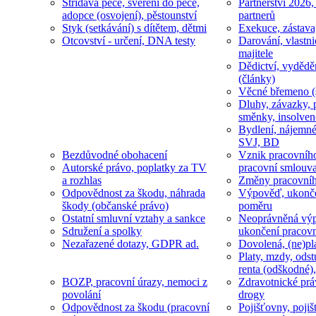
Střídavá péče, svěření do péče,
Partnerství 2026,
adopce (osvojení), pěstounství
partnerů
Styk (setkávání) s dítětem, dětmi
Exekuce, zástava
Otcovství - určení, DNA testy
Darování, vlastni
majitele
Dědictví, vydědě
(články)
Věcné břemeno (
Dluhy, závazky, 
směnky, insolven
Bydlení, nájemné
SVJ, BD
Bezdůvodné obohacení
Vznik pracovníh
Autorské právo, poplatky za TV
pracovní smlouv
a rozhlas
Změny pracovní
Odpovědnost za škodu, náhrada
Výpověď, ukonče
škody (občanské právo)
poměru
Ostatní smluvní vztahy a sankce
Neoprávněná výp
Sdružení a spolky
ukončení pracov
Nezařazené dotazy, GDPR ad.
Dovolená, (ne)pl
Platy, mzdy, odst
renta (odškodné),
BOZP, pracovní úrazy, nemoci z
Zdravotnické prá
povolání
drogy
Odpovědnost za škodu (pracovní
Pojišťovny, pojiš