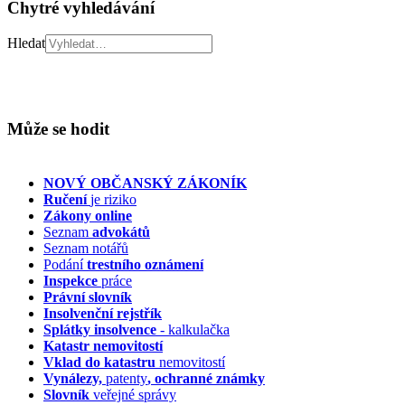
Chytré vyhledávání
Hledat
Může se hodit
NOVÝ OBČANSKÝ ZÁKONÍK
Ručení
je riziko
Zákony online
Seznam
advokátů
Seznam notářů
Podání
trestního oznámení
Inspekce
práce
Právní slovník
Insolvenční
rejstřík
Splátky insolvence
- kalkulačka
Katastr nemovitostí
Vklad do katastru
nemovitostí
Vynálezy,
patenty
, ochranné známky
Slovník
veřejné správy