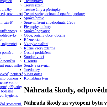
 majetek
Trestní
právo
Trestní řízení
, dražby
Trestné činy a přestupky
ctví, povinnosti
Trestní sazby, ochranná opatření, pokuty
Správní
právo
ní, závěť
Správní řízení a rozhodnutí, úřady
Přestupky, pokuty
služebnost)
Správní poplatky
pohledávky,
Obce, orgány obce, občané
ce
Různé
ostatní
, nájemníci,
Vzory
ke stažení
Různé vzory zdarma
o poměru,
Čestná prohlášení
a
Soud
právníci
ho poměru
U soudu
ní pracovního
Soudy a právníci
Jiné
dotazy
ověď, neplatné
Vložit dotaz
ního poměru
Kontakt
náš tým
acené volno
upné, příplatky,
Náhrada škody, odpovědn
 bolestné
vo, hygiena,
Náhrada škody za vytopení bytu v
tění (komerční,