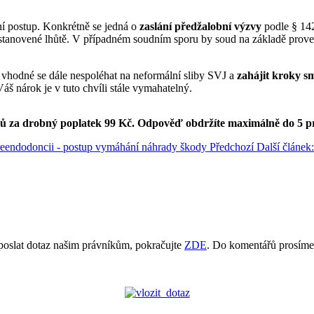
ní postup. Konkrétně se jedná o
zaslání předžalobní výzvy
podle § 14
e stanovené lhůtě. V případném soudním sporu by soud na základě prove
vhodné se dále nespoléhat na neformální sliby SVJ a
zahájit kroky s
áš nárok je v tuto chvíli stále vymahatelný.
ků za drobný poplatek 99 Kč.
Odpověď obdržíte maximálně do 5 p
 reendodoncii - postup vymáhání náhrady škody
Předchozí
Další článe
poslat dotaz našim právníkům, pokračujte
ZDE
. Do komentářů prosíme