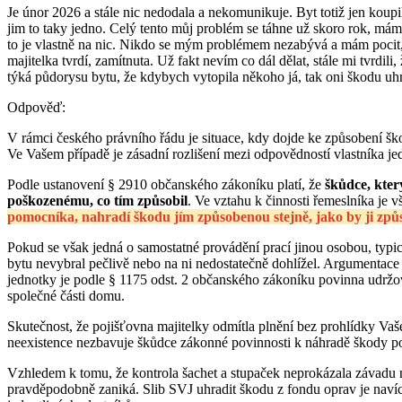
Je únor 2026 a stále nic nedodala a nekomunikuje. Byt totiž jen koupi
jim to taky jedno. Celý tento můj problém se táhne už skoro rok, mám 
to je vlastně na nic. Nikdo se mým problémem nezabývá a mám pocit, že
majitelka tvrdí, zamítnuta. Už fakt nevím co dál dělat, stále mi tvrdil
týká půdorysu bytu, že kdybych vytopila někoho já, tak oni škodu uh
Odpověď:
V rámci českého právního řádu je situace, kdy dojde ke způsobení šk
Ve Vašem případě je zásadní rozlišení mezi odpovědností vlastníka j
Podle ustanovení § 2910 občanského zákoníku platí, že
škůdce, kter
poškozenému, co tím způsobil
. Ve vztahu k činnosti řemeslníka je 
pomocníka, nahradí škodu jím způsobenou stejně, jako by ji způ
Pokud se však jedná o samostatné provádění prací jinou osobou, typi
bytu nevybral pečlivě nebo na ni nedostatečně dohlížel. Argumentace 
jednotky je podle § 1175 odst. 2 občanského zákoníku povinna udržo
společné části domu.
Skutečnost, že pojišťovna majitelky odmítla plnění bez prohlídky Vašeh
neexistence nezbavuje škůdce zákonné povinnosti k náhradě škody po
Vzhledem k tomu, že kontrola šachet a stupaček neprokázala závadu
pravděpodobně zaniká. Slib SVJ uhradit škodu z fondu oprav je navíc