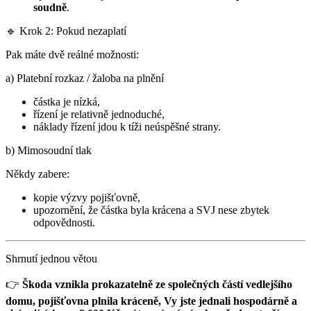
soudně
.
🔹 Krok 2: Pokud nezaplatí
Pak máte dvě reálné možnosti:
a) Platební rozkaz / žaloba na plnění
částka je nízká,
řízení je relativně jednoduché,
náklady řízení jdou k tíži neúspěšné strany.
b) Mimosoudní tlak
Někdy zabere:
kopie výzvy pojišťovně,
upozornění, že částka byla krácena a SVJ nese zbytek
odpovědnosti.
Shrnutí jednou větou
👉
Škoda vznikla prokazatelně ze společných částí vedlejšího
domu, pojišťovna plnila kráceně, Vy jste jednali hospodárně a