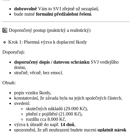
dobrovolně
Vám to SVJ zřejmě už nezaplatí,
bude nutné
formální předžalobní řešení
.
6️⃣ Doporučený postup (praktický a realistický)
🔹 Krok 1: Písemná výzva k doplacení škody
Doporučuji:
doporučený dopis / datovou schránku
SVJ vedlejšího
domu,
stručně, věcně, bez emocí.
Obsah:
popis vzniku škody,
konstatování, že závada byla na jejich společných částech,
uvedení:
skutečných nákladů (29.000 Kč),
plnění z pojištění (21.000 Kč),
rozdílu cca 8.000 Kč,
výzva k úhradě do např.
14 dnů
,
upozornění, že při neuhrazení budete nuceni
uplatnit nárok