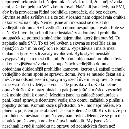
neprovedl rekonstrukci. Nájemník nás však ujistil, že u něj závada
není, a že koupelnu a WC zkontroloval. Naléhali jsme tedy na SVJ,
aby byla provedena řádná prohlídka stoupaček, ale bez odezvy.
Skvrna se stále zvětšovala a ze zdi v ložnici nám odpadávala omítka
nakonec až na cihly. Neměli jsme ani možnost se dostat do
vedlejšího domu a SVJ vedlejšího domu nespolupracovalo. Poté se
naše SVJ uvolilo, sehnali jsme instalatéry a domluvili prohlídku
stoupaček za pomoci zmíněného nájemníka, který jim otevřel. Tu
zaplatilo naše SVJ. To už byl květen a skvrna se rozšířila až na
nějakých 2x4 m na celý roh i k oknu. Vypadávala i malta mezi
cihlami a ty se ze zdi začaly uvolňovat. Bylo slyšet neustálé
vysypávání písku mezi cihlami. Po námi objednané prohlídce byla
nakonec zjištěna závada na stoupačkách vedlejšího domu a
objednána důkladnější prohlídka kamerou, kterou už zajistil technik
vedlejšího domu spolu se správou domu. Poté se muselo čekat asi 2
měsíce na odsouhlasení opravy a vyřízení úvěru na opravu. Stěnu
jsme vysoušeli i v létě, ale voda stále prosakovala. Ke konečné
opravě došlo až o prázdninách a pak jsme ještě 2 měsíce vysoušeli
než mohlo dojít k opravě. Mezitím jsme na základě spolupráce s
paní, která spravuje účetnictví vedlejšího domu, zažádali o plnění z
pojistky domu. Komunikace s předsedou SVJ nic nepřinášela. Po
plnění z pojištění jsme obdrželi částku kolem 21.000 Kč s tím, že po
prohlídce zaměstnance pojišťovny nám bylo sděleno, že se plní dle
tabulek pojišťovny a ne dle reálných nákladů. My jsme však
nesehnali levnější nabídku na opravu od zednických firem než