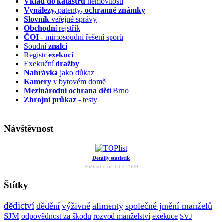
Vklad do katastru
nemovitostí
Vynálezy,
patenty
, ochranné známky
Slovník
veřejné správy
Obchodní
rejstřík
ČOI
- mimosoudní řešení sporů
Soudní
znalci
Registr
exekucí
Exekuční
dražby
Nahrávka
jako důkaz
Kamery
v bytovém domě
Mezinárodní ochrana dětí
Brno
Zbrojní průkaz
- testy
Návštěvnost
Detaily statistik
Počítadlo od 13.2.2009
Štítky
dědictví
dědění
výživné
alimenty
společné jmění manželů
SJM
odpovědnost za škodu
rozvod manželství
exekuce
SVJ