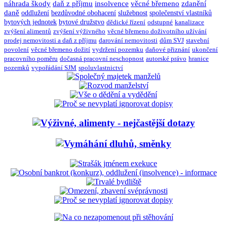
náhrada škody
daň z příjmu
insolvence
věcné břemeno
zdanění
daně
oddlužení
bezdůvodné obohacení
služebnost
společenství vlastníků
bytových jednotek
bytové družstvo
dědické řízení
odstupné
kanalizace
zvýšení alimentů
zvýšení výživného
věcné břemeno doživotního užívání
prodej nemovitosti a daň z příjmu
darování nemovitosti
dům SVJ
stavební
povolení
věcné břemeno dožití
vydržení pozemku
daňové přiznání
ukončení
pracovního poměru
dočasná pracovní neschopnost
autorské právo
hranice
pozemků
vypořádání SJM
spoluvlastnictví