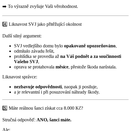
➡️ To výrazně zvyšuje Vaši věrohodnost.
4️⃣ Liknavost SVJ jako přitěžující okolnost
Další silný argument:
SVJ vedlejšího domu bylo
opakovaně upozorňováno
,
odmítalo závadu řešit,
prohlídka se provedla až
na Váš podnět a za součinnosti
Vašeho SVJ
,
oprava se protahovala
měsíce
, přestože škoda narůstala.
Liknavost správce:
nezbavuje odpovědnosti
, naopak ji posiluje,
a je relevantní i při posuzování náhrady škody.
5️⃣ Máte reálnou šanci získat cca 8.000 Kč?
Stručná odpověď:
ANO, šanci máte.
Ale: