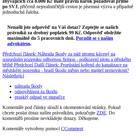
zbývajících cca 8.000 Kč máte právní nárok požadovat přímo
po SVJ
, přičemž nejrealističtější cestou je písemná výzva a případně
jednoduchá žaloba.
Nenašli jste odpověď na Váš dotaz? Zeptejte se našich
právníků za drobný poplatek 99 Kč.
Odpověď obdržíte
maximálně do 5 pracovních dnů
.
Poradit se s naším
advokátem
.
Předchozí článek: Náhrada škody za pád stromu kácený na
sousedním pozemku odbornou firmou - poškození plotu a dětského
hřiště
Předchozí
Další článek: Prorůstání kořenů do kanalizace na
městském pozemku - hradí škodu město nebo majitel nemovitosti?
Následující
náhrada škody
odpovědnost za škodu
prasklý odpad ve stupačce
Komentáře pod články slouží k okomentování stránky. Pokud
chcete poslat dotaz našim právníkům, pokračujte
ZDE
. Do
komentářů prosíme nevkládejte dotazy. Děkujeme.
Komentáře vytvořeny pomocí
CComment