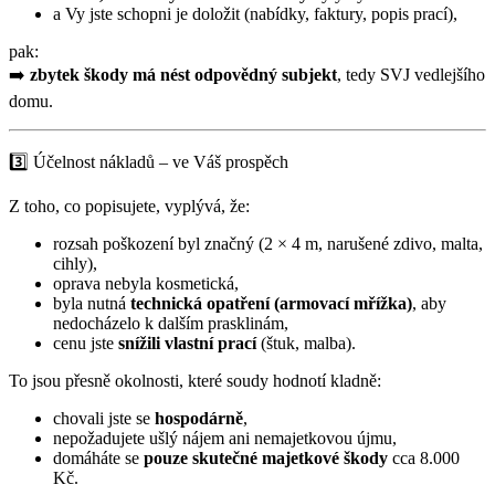
a Vy jste schopni je doložit (nabídky, faktury, popis prací),
pak:
➡️
zbytek škody má nést odpovědný subjekt
, tedy SVJ vedlejšího
domu.
3️⃣ Účelnost nákladů – ve Váš prospěch
Z toho, co popisujete, vyplývá, že:
rozsah poškození byl značný (2 × 4 m, narušené zdivo, malta,
cihly),
oprava nebyla kosmetická,
byla nutná
technická opatření (armovací mřížka)
, aby
nedocházelo k dalším prasklinám,
cenu jste
snížili vlastní prací
(štuk, malba).
To jsou přesně okolnosti, které soudy hodnotí kladně:
chovali jste se
hospodárně
,
nepožadujete ušlý nájem ani nemajetkovou újmu,
domáháte se
pouze skutečné majetkové škody
cca 8.000
Kč.