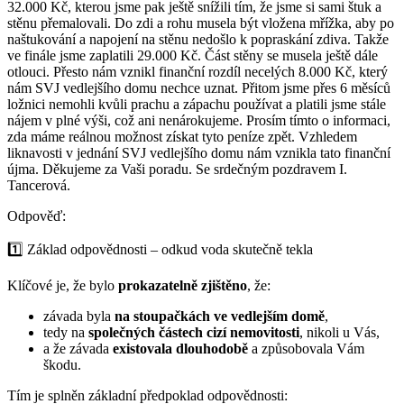
32.000 Kč, kterou jsme pak ještě snížili tím, že jsme si sami štuk a
stěnu přemalovali. Do zdi a rohu musela být vložena mřížka, aby po
naštukování a napojení na stěnu nedošlo k popraskání zdiva. Takže
ve finále jsme zaplatili 29.000 Kč. Část stěny se musela ještě dále
otlouci. Přesto nám vznikl finanční rozdíl necelých 8.000 Kč, který
nám SVJ vedlejšího domu nechce uznat. Přitom jsme přes 6 měsíců
ložnici nemohli kvůli prachu a zápachu používat a platili jsme stále
nájem v plné výši, což ani nenárokujeme. Prosím tímto o informaci,
zda máme reálnou možnost získat tyto peníze zpět. Vzhledem
liknavosti v jednání SVJ vedlejšího domu nám vznikla tato finanční
újma. Děkujeme za Vaši poradu. Se srdečným pozdravem I.
Tancerová.
Odpověď:
1️⃣ Základ odpovědnosti – odkud voda skutečně tekla
Klíčové je, že bylo
prokazatelně zjištěno
, že:
závada byla
na stoupačkách ve vedlejším domě
,
tedy na
společných částech cizí nemovitosti
, nikoli u Vás,
a že závada
existovala dlouhodobě
a způsobovala Vám
škodu.
Tím je splněn základní předpoklad odpovědnosti: