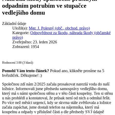
odpadním potrubím ve stupačce
vedlejšího domu
Základní údaje
Uložil(a):
Mgr. J. Polesný (obč., obchod. právo)
Kategorie:
Odpovědnost za škodu, náhrada škody (občanské
právo)
Zveřejněno: 23. leden 2026
Zobrazení: 1954
Hodnocení 3.00 (3 hlasů)
Pomohl Vám tento článek?
Pokud ano, klikněte prosíme na 5
hvězdiček. Děkujeme! :)
Společnou zdí nám 2/2025 začala prosakovat narezlá voda do naší
ložnice. Informovali jsme předsedu samosprávy vedlejšího domu,
který má s námi společnou stěnu a v této části koupelny. Ten si stěnu
u nás prohlédl a konstatoval, že průsak není od nich a odmítal řešit.
Po více než měsíci urgencí, kdy se skvrna stále zvětšovala a ložnice
začala zapáchat, jsme dostali telefon na nájemníka, který má
koupelnu a odpady v příslušné části a dle předsedy SVJ údajně