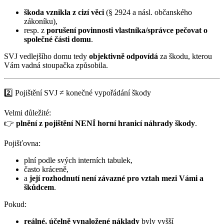
škoda vznikla z cizí věci
(§ 2924 a násl. občanského
zákoníku),
resp. z
porušení povinnosti vlastníka/správce pečovat o
společné části domu
.
SVJ vedlejšího domu tedy
objektivně odpovídá
za škodu, kterou
Vám vadná stoupačka způsobila.
2️⃣ Pojištění SVJ ≠ konečné vypořádání škody
Velmi důležité:
👉
plnění z pojištění NENÍ horní hranicí náhrady škody
.
Pojišťovna:
plní podle svých interních tabulek,
často kráceně,
a
její rozhodnutí není závazné pro vztah mezi Vámi a
škůdcem
.
Pokud:
reálné, účelně vynaložené náklady
byly vyšší