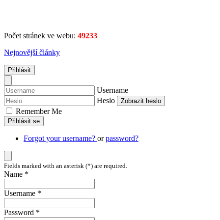
Počet stránek ve webu:
49233
Nejnovější články
Přihlásit
Username
Heslo
Zobrazit heslo
Remember Me
Přihlásit se
Forgot your username?
or
password?
Fields marked with an asterisk (*) are required.
Name *
Username *
Password *