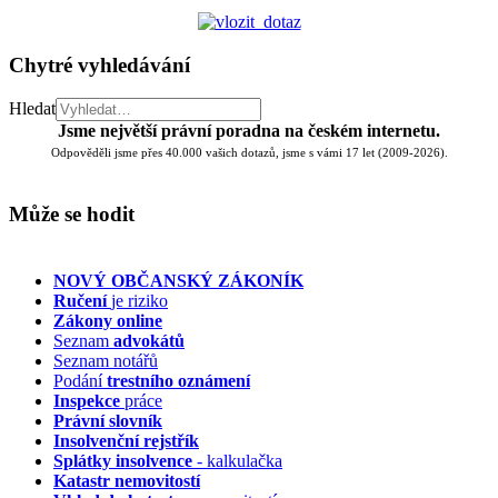
Chytré vyhledávání
Hledat
Jsme největší právní poradna na českém internetu.
Odpověděli jsme přes 40.000 vašich dotazů, jsme s vámi 17 let (2009-2026).
Může se hodit
NOVÝ OBČANSKÝ ZÁKONÍK
Ručení
je riziko
Zákony online
Seznam
advokátů
Seznam notářů
Podání
trestního oznámení
Inspekce
práce
Právní slovník
Insolvenční
rejstřík
Splátky insolvence
- kalkulačka
Katastr nemovitostí