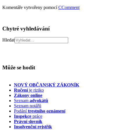
Komentáře vytvořeny pomocí
CComment
Chytré vyhledávání
Hledat
Může se hodit
NOVÝ OBČANSKÝ ZÁKONÍK
Ručení
je riziko
Zákony online
Seznam
advokátů
Seznam notářů
Podání
trestního oznámení
Inspekce
práce
Právní slovník
Insolvenční
rejstřík