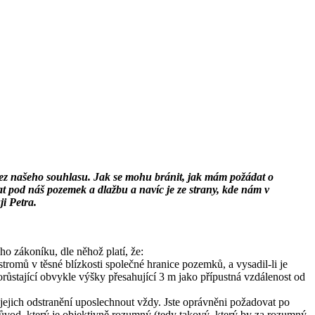
 bez našeho souhlasu. Jak se mohu bránit, jak mám požádat o
pod náš pozemek a dlažbu a navíc je ze strany, kde nám v
i Petra.
o zákoníku, dle něhož platí, že:
romů v těsné blízkosti společné hranice pozemků, a vysadil-li je
 dorůstající obvykle výšky přesahující 3 m jako přípustná vzdálenost od
jejich odstranění uposlechnout vždy. Jste oprávněni požadovat po
vod, který je objektivně rozumný (tedy takový, který by za rozumný