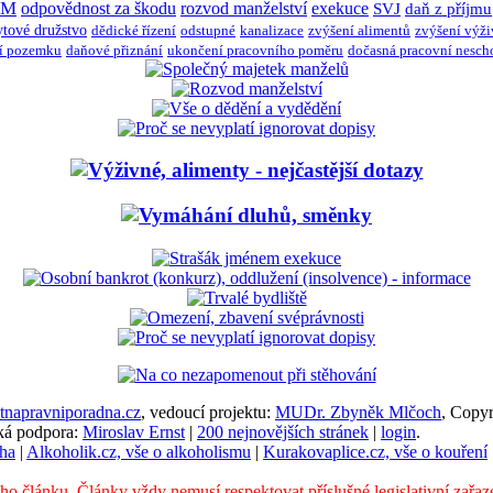
JM
odpovědnost za škodu
rozvod manželství
exekuce
SVJ
daň z příjmu
ytové družstvo
dědické řízení
odstupné
kanalizace
zvýšení alimentů
zvýšení výž
í pozemku
daňové přiznání
ukončení pracovního poměru
dočasná pracovní nesch
napravniporadna.cz
, vedoucí projektu:
MUDr. Zbyněk Mlčoch
, Copy
cká podpora:
Miroslav Ernst
|
200 nejnovějších stránek
|
login
.
ha
|
Alkoholik.cz, vše o alkoholismu
|
Kurakovaplice.cz, vše o kouření
ého článku. Články vždy nemusí respektovat příslušné legislativní zařaz