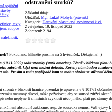
odstranění smrků?
ní pojištění
 stavby
Základní údaje
é činy
Uložil(a):
Mgr. Lukáš Mohyla (právník)
Kategorie:
Darování, vlastnictví, povinnosti k vl.
efinice, texty
Zveřejněno: 19. listopad 2022
jení, adopce -
Zobrazení: 2194
 náležitosti,
ánek?
Pokud ano, klikněte prosíme na 5 hvězdiček. Děkujeme! :)
s (10.11.2022) sadit stromky (smrk omorica). Těsně v blízkosti plotu
mohu zabránit, když není možná dohoda. Kořeny nám budou zasahovat 
 stín. Prosím o radu popřípadě kam se mohu obrátit se stížností děkuj
 stromů v blízkosti hranice pozemků je upravena v § 1017/1 občanskéh
pozemku rozumný důvod, může požadovat, aby se soused zdržel sázení st
edpis nebo neplyne-li z místních zvyklostí něco jiného, platí pro stromy
zemků není absolutně zakázané, resp. že sousedka nemusí Vaší výzvy k 
 "rozumný důvod" - občanský zákoník má pod tímto pojmem na mysli dů