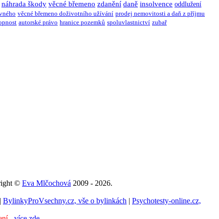
náhrada škody
věcné břemeno
zdanění
daně
insolvence
oddlužení
ivného
věcné břemeno doživotního užívání
prodej nemovitosti a daň z příjmu
opnost
autorské právo
hranice pozemků
spoluvlastnictví
zubař
right ©
Eva Mlčochová
2009 - 2026.
|
BylinkyProVsechny.cz, vše o bylinkách
|
Psychotesty-online.cz,
ení -
více zde
.