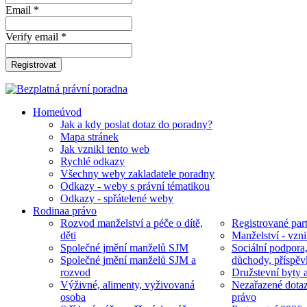
Email *
Verify email *
Registrovat
Home
úvod
Jak a kdy poslat dotaz do poradny?
Mapa stránek
Jak vznikl tento web
Rychlé odkazy
Všechny weby zakladatele poradny
Odkazy - weby s právní tématikou
Odkazy - spřátelené weby
Rodina
a právo
Rozvod manželství a péče o dítě,
Registrované part
děti
Manželství - vzni
Společné jmění manželů SJM
Sociální podpora
Společné jmění manželů SJM a
důchody, příspěv
rozvod
Družstevní byty 
Výživné, alimenty, vyživovaná
Nezařazené dotaz
osoba
právo