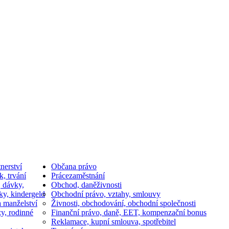
nerství
Občan
a právo
k, trvání
Práce
zaměstnání
, dávky,
Obchod, daně
živnosti
ky, kindergeld
Obchodní právo, vztahy, smlouvy
a manželství
Živnosti, obchodování, obchodní společnosti
y, rodinné
Finanční právo, daně, EET, kompenzační bonus
Reklamace, kupní smlouva, spotřebitel