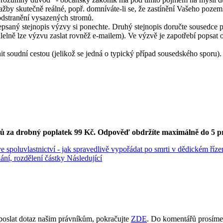
 dlažby skutečně reálné, popř. domníváte-li se, že zastínění Vašeho po
 odstranění vysazených stromů.
psaný stejnopis výzvy si ponechte. Druhý stejnopis doručte sousedce
lelně lze výzvu zaslat rovněž e-mailem). Ve výzvě je zapotřebí popsat 
 soudní cestou (jelikož se jedná o typický případ sousedského sporu).
ků za drobný poplatek 99 Kč.
Odpověď obdržíte maximálně do 5 p
e spoluvlastnictví - jak spravedlivě vypořádat po smrti v dědickém říz
ání, rozdělení částky
Následující
poslat dotaz našim právníkům, pokračujte
ZDE
. Do komentářů prosíme