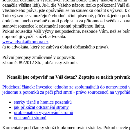
označila většina lidí). Je-li dle Vašeho názoru riziko poškození Vaší
vlastnického práva, jste oprávněni se na sousedku obrátit s výzvou k
Tuto výzvu je samozřejmě vhodné učinit písemně, přičemž jeden pode
dodejkou, anebo osobně oproti podpisu a za přítomnosti svědka - para
stanovit sousedce k odstranění stromů přiměřenou lhůtu.
Pokud sousedka Vaší výzvy neuposlechne, nezbude Vám, než se bránit
doporučuji využít služeb advokáta:
www.advokatikomora.cz
(a to advokáta, který se zabývá oblastí občanského práva).
_____________________________
Právní předpisy zmiňované v odpovědi:
zákon č. 89/2012 Sb. , občanský zákoník
Nenašli jste odpověď na Váš dotaz? Zeptejte se našich právní
Předchozí článek: Investice jednoho ze spolumajitelů do nemovitosti v
jednomu z potomků za péči před smrtí - právo sourozenců na vypořád
smrky těsně u hranice pozemků
jak přikázat odstranění stromy
problematika vysazování stromů
odstranění stromů
Komentáře pod články slouží k okomentování stránky. Pokud chcete 