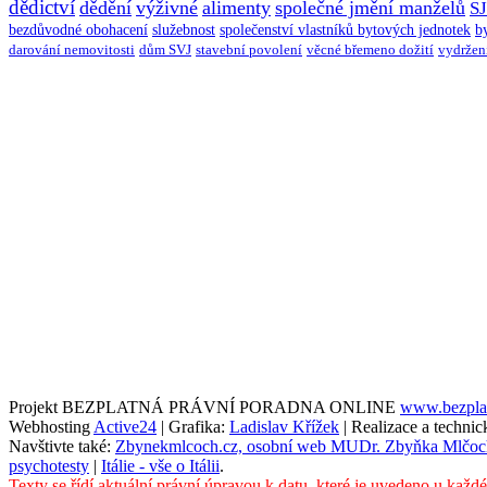
dědictví
dědění
výživné
alimenty
společné jmění manželů
S
bezdůvodné obohacení
služebnost
společenství vlastníků bytových jednotek
b
darování nemovitosti
dům SVJ
stavební povolení
věcné břemeno dožití
vydržen
Projekt BEZPLATNÁ PRÁVNÍ PORADNA ONLINE
www.bezplat
Webhosting
Active24
| Grafika:
Ladislav Křížek
| Realizace a techni
Navštivte také:
Zbynekmlcoch.cz, osobní web MUDr. Zbyňka Mlčoc
psychotesty
|
Itálie - vše o Itálii
.
Texty se řídí aktuální právní úpravou k datu, které je uvedeno u každ