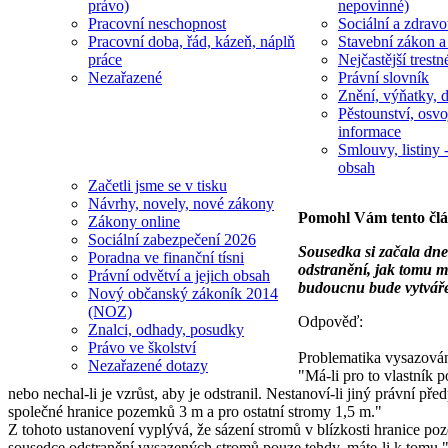
právo)
nepovinné)
Pracovní neschopnost
Sociální a zdravot
Pracovní doba, řád, kázeň, náplň
Stavební zákon a
práce
Nejčastější trestn
Nezařazené
Právní slovník
Znění, výňatky, d
Pěstounství, osvo
informace
Smlouvy, listiny -
obsah
Začetli jsme se v tisku
Návrhy, novely, nové zákony
Pomohl Vám tento čl
Zákony online
Sociální zabezpečení 2026
Sousedka si začala dne
Poradna ve finanční tísni
odstranění, jak tomu 
Právní odvětví a jejich obsah
budoucnu bude vytvářet
Nový občanský zákoník 2014
(NOZ)
Odpověď:
Znalci, odhady, posudky
Právo ve školství
Problematika vysazování
Nezařazené dotazy
"Má-li pro to vlastník 
nebo nechal-li je vzrůst, aby je odstranil. Nestanoví-li jiný právní př
společné hranice pozemků 3 m a pro ostatní stromy 1,5 m."
Z tohoto ustanovení vyplývá, že sázení stromů v blízkosti hranice po
sousedce odstranění vysazených stromů pouze tehdy, máte-li k tomu