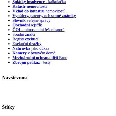
Splátky insolvence
- kalkulačka
Katastr nemovitostí
Vklad do katastru
nemovitostí
Vynálezy,
patenty
, ochranné známky
Slovník
veřejné správy
Obchodní
rejstřík
ČOI
- mimosoudní řešení sporů
Soudní
znalci
Registr
exekucí
Exekuční
dražby
Nahrávka
jako důkaz
Kamery
v bytovém domě
Mezinárodní ochrana dětí
Brno
Zbrojní průkaz
- testy
Návštěvnost
Štítky