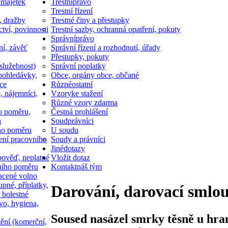
 majetek
Trestní
právo
Trestní řízení
, dražby
Trestné činy a přestupky
ctví, povinnosti
Trestní sazby, ochranná opatření, pokuty
Správní
právo
ní, závěť
Správní řízení a rozhodnutí, úřady
Přestupky, pokuty
služebnost)
Správní poplatky
pohledávky,
Obce, orgány obce, občané
ce
Různé
ostatní
, nájemníci,
Vzory
ke stažení
Různé vzory zdarma
o poměru,
Čestná prohlášení
a
Soud
právníci
ho poměru
U soudu
ní pracovního
Soudy a právníci
Jiné
dotazy
ověď, neplatné
Vložit dotaz
ního poměru
Kontakt
náš tým
acené volno
upné, příplatky,
Darování, darovací smlou
 bolestné
vo, hygiena,
Soused nasázel smrky těsně u hran
tění (komerční,