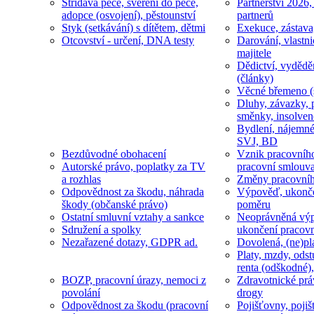
Střídavá péče, svěření do péče,
Partnerství 2026,
adopce (osvojení), pěstounství
partnerů
Styk (setkávání) s dítětem, dětmi
Exekuce, zástava
Otcovství - určení, DNA testy
Darování, vlastni
majitele
Dědictví, vydědě
(články)
Věcné břemeno (
Dluhy, závazky, 
směnky, insolven
Bydlení, nájemné
SVJ, BD
Bezdůvodné obohacení
Vznik pracovníh
Autorské právo, poplatky za TV
pracovní smlouv
a rozhlas
Změny pracovní
Odpovědnost za škodu, náhrada
Výpověď, ukonče
škody (občanské právo)
poměru
Ostatní smluvní vztahy a sankce
Neoprávněná výp
Sdružení a spolky
ukončení pracov
Nezařazené dotazy, GDPR ad.
Dovolená, (ne)pl
Platy, mzdy, odst
renta (odškodné),
BOZP, pracovní úrazy, nemoci z
Zdravotnické prá
povolání
drogy
Odpovědnost za škodu (pracovní
Pojišťovny, pojiš