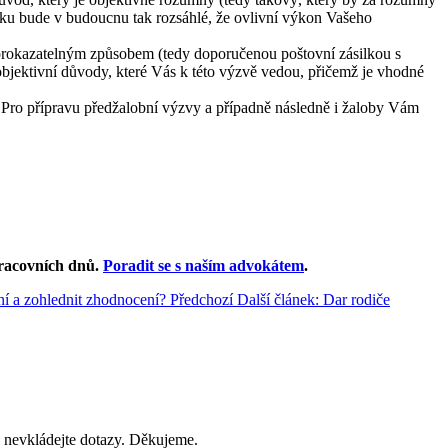
zemku bude v budoucnu tak rozsáhlé, že ovlivní výkon Vašeho
 prokazatelným způsobem (tedy doporučenou poštovní zásilkou s
objektivní důvody, které Vás k této výzvě vedou, přičemž je vhodné
 Pro přípravu předžalobní výzvy a případně následně i žaloby Vám
racovních dnů
.
Poradit se s naším advokátem
.
ení a zohlednit zhodnocení?
Předchozí
Další článek: Dar rodiče
 nevkládejte dotazy. Děkujeme.