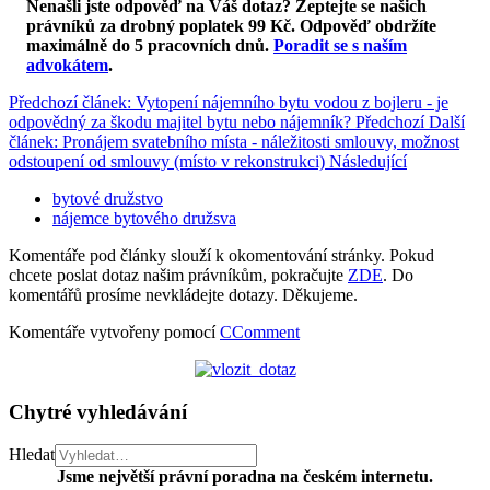
Nenašli jste odpověď na Váš dotaz? Zeptejte se našich
právníků za drobný poplatek 99 Kč.
Odpověď obdržíte
maximálně do 5 pracovních dnů
.
Poradit se s naším
advokátem
.
Předchozí článek: Vytopení nájemního bytu vodou z bojleru - je
odpovědný za škodu majitel bytu nebo nájemník?
Předchozí
Další
článek: Pronájem svatebního místa - náležitosti smlouvy, možnost
odstoupení od smlouvy (místo v rekonstrukci)
Následující
bytové družstvo
nájemce bytového družsva
Komentáře pod články slouží k okomentování stránky. Pokud
chcete poslat dotaz našim právníkům, pokračujte
ZDE
. Do
komentářů prosíme nevkládejte dotazy. Děkujeme.
Komentáře vytvořeny pomocí
CComment
Chytré vyhledávání
Hledat
Jsme největší právní poradna na českém internetu.