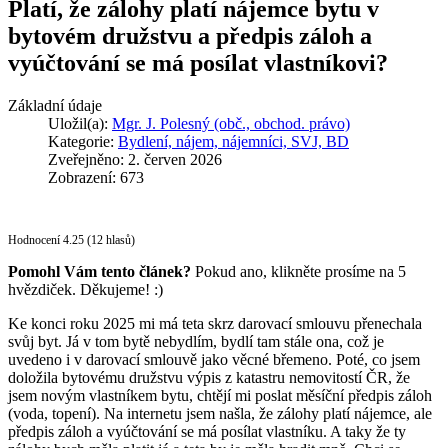
Platí, že zálohy platí nájemce bytu v
bytovém družstvu a předpis záloh a
vyúčtování se má posílat vlastníkovi?
Základní údaje
Uložil(a):
Mgr. J. Polesný (obč., obchod. právo)
Kategorie:
Bydlení, nájem, nájemníci, SVJ, BD
Zveřejněno: 2. červen 2026
Zobrazení: 673
Hodnocení 4.25 (12 hlasů)
Pomohl Vám tento článek?
Pokud ano, klikněte prosíme na 5
hvězdiček. Děkujeme! :)
Ke konci roku 2025 mi má teta skrz darovací smlouvu přenechala
svůj byt. Já v tom bytě nebydlím, bydlí tam stále ona, což je
uvedeno i v darovací smlouvě jako věcné břemeno. Poté, co jsem
doložila bytovému družstvu výpis z katastru nemovitostí ČR, že
jsem novým vlastníkem bytu, chtějí mi poslat měsíční předpis záloh
(voda, topení). Na internetu jsem našla, že zálohy platí nájemce, ale
předpis záloh a vyúčtování se má posílat vlastníku. A taky že ty