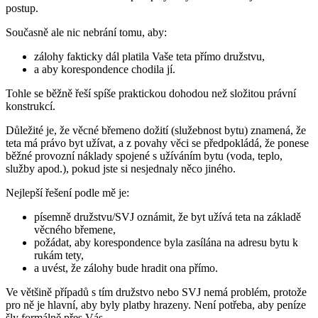
postup.
Současně ale nic nebrání tomu, aby:
zálohy fakticky dál platila Vaše teta přímo družstvu,
a aby korespondence chodila jí.
Tohle se běžně řeší spíše praktickou dohodou než složitou právní
konstrukcí.
Důležité je, že věcné břemeno dožití (služebnost bytu) znamená, že
teta má právo byt užívat, a z povahy věci se předpokládá, že ponese
běžné provozní náklady spojené s užíváním bytu (voda, teplo,
služby apod.), pokud jste si nesjednaly něco jiného.
Nejlepší řešení podle mě je:
písemně družstvu/SVJ oznámit, že byt užívá teta na základě
věcného břemene,
požádat, aby korespondence byla zasílána na adresu bytu k
rukám tety,
a uvést, že zálohy bude hradit ona přímo.
Ve většině případů s tím družstvo nebo SVJ nemá problém, protože
pro ně je hlavní, aby byly platby hrazeny. Není potřeba, aby peníze
šly formálně přes Vás.