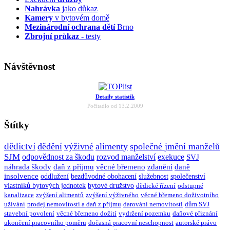
Nahrávka
jako důkaz
Kamery
v bytovém domě
Mezinárodní ochrana dětí
Brno
Zbrojní průkaz
- testy
Návštěvnost
Detaily statistik
Počítadlo od 13.2.2009
Štítky
dědictví
dědění
výživné
alimenty
společné jmění manželů
SJM
odpovědnost za škodu
rozvod manželství
exekuce
SVJ
náhrada škody
daň z příjmu
věcné břemeno
zdanění
daně
insolvence
oddlužení
bezdůvodné obohacení
služebnost
společenství
vlastníků bytových jednotek
bytové družstvo
dědické řízení
odstupné
kanalizace
zvýšení alimentů
zvýšení výživného
věcné břemeno doživotního
užívání
prodej nemovitosti a daň z příjmu
darování nemovitosti
dům SVJ
stavební povolení
věcné břemeno dožití
vydržení pozemku
daňové přiznání
ukončení pracovního poměru
dočasná pracovní neschopnost
autorské právo