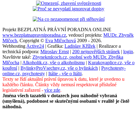
Projekt BEZPLATNÁ PRÁVNÍ PORADNA ONLINE
www.bezplatnapravniporadna.cz
, vedoucí projektu:
MUDr. Zbyněk
Mlčoch
, Copyright ©
Eva Mlčochová
2009 - 2026.
Webhosting
Active24
| Grafika:
Ladislav Křížek
| Realizace a
technická podpora:
Miroslav Ernst
|
200 nejnovějších stránek
|
login
.
Navštivte také:
Zbynekmlcoch.cz, osobní web MUDr. Zbyňka
Mlčocha
|
Alkoholik.cz, vše o alkoholismu
|
Kurakovaplice.cz, vše o
kouření
|
BylinkyProVsechny.cz, vše o bylinkách
|
Psychotesty-
online.cz, psychotesty
|
Itálie - vše o Itálii
.
Texty se řídí aktuální právní úpravou k datu, které je uvedeno u
každého článku. Články vždy nemusí respektovat příslušné
legislativní zařazení -
více zde
.
Jména všech tazatelů v dotazech jsou náhodně vybraná
(smyšlená), podobnost se skutečnými osobami v realitě je čistě
náhodná.