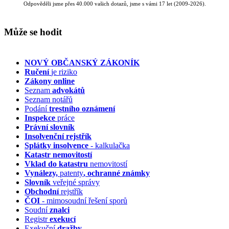
Odpověděli jsme přes 40.000 vašich dotazů, jsme s vámi 17 let (2009-2026).
Může se hodit
NOVÝ OBČANSKÝ ZÁKONÍK
Ručení
je riziko
Zákony online
Seznam
advokátů
Seznam notářů
Podání
trestního oznámení
Inspekce
práce
Právní slovník
Insolvenční
rejstřík
Splátky insolvence
- kalkulačka
Katastr nemovitostí
Vklad do katastru
nemovitostí
Vynálezy,
patenty
, ochranné známky
Slovník
veřejné správy
Obchodní
rejstřík
ČOI
- mimosoudní řešení sporů
Soudní
znalci
Registr
exekucí
Exekuční
dražby