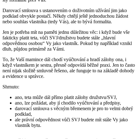
Darovací smlouva s ustanovením o doživotním užívání jim jako
podklad obvykle postačí. Někdy chtějí ještě jednoduchou žádost
nebo souhlas vlastníka (tedy Vás), ale to bývá formalita.
Jen je potřeba mít na paměti jednu důležitou věc: i když bude vše
fakticky platit teta, vůči SVJ/družstvu budete stále „hlavní
odpovědnou osobou“ Vy jako vlastník. Pokud by například vznikl
dluh, půjdou primárně za Vámi.
To, že Vaší mamince dál chodí vyúčtování a hradí zálohy ona, i
když vlastníkem je sestra, přesně odpovídá běžné praxi. Jen to často
není nijak složitě smluvně řešeno, ale funguje to na základě dohody
a evidence u správce.
Shrnuto:
ano, teta může dál přímo platit zálohy družstvu/SVJ,
ano, lze požádat, aby jí chodilo vyúčtování a předpisy,
darovací smlouva s věcným břemenem je pro to velmi dobrý
podklad,
ale právní odpovědnost vůči SVJ budete mít stále Vy jako
vlastník bytu.