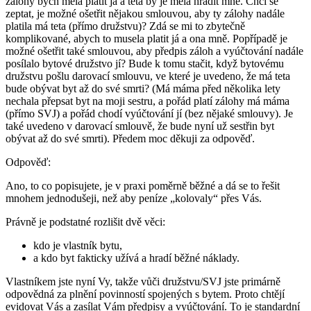
zálohy bych měla platit já a teta by je měla hradit mně. Chci se
zeptat, je možné ošetřit nějakou smlouvou, aby ty zálohy nadále
platila má teta (přímo družstvu)? Zdá se mi to zbytečně
komplikované, abych to musela platit já a ona mně. Popřípadě je
možné ošetřit také smlouvou, aby předpis záloh a vyúčtování nadále
posílalo bytové družstvo jí? Bude k tomu stačit, když bytovému
družstvu pošlu darovací smlouvu, ve které je uvedeno, že má teta
bude obývat byt až do své smrti? (Má máma před několika lety
nechala přepsat byt na moji sestru, a pořád platí zálohy má máma
(přímo SVJ) a pořád chodí vyúčtování jí (bez nějaké smlouvy). Je
také uvedeno v darovací smlouvě, že bude nyní už sestřin byt
obývat až do své smrti). Předem moc děkuji za odpověď.
Odpověď:
Ano, to co popisujete, je v praxi poměrně běžné a dá se to řešit
mnohem jednodušeji, než aby peníze „kolovaly“ přes Vás.
Právně je podstatné rozlišit dvě věci:
kdo je vlastník bytu,
a kdo byt fakticky užívá a hradí běžné náklady.
Vlastníkem jste nyní Vy, takže vůči družstvu/SVJ jste primárně
odpovědná za plnění povinností spojených s bytem. Proto chtějí
evidovat Vás a zasílat Vám předpisy a vyúčtování. To je standardní