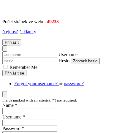
Počet stránek ve webu:
49233
Nejnovější články
Přihlásit
Username
Heslo
Zobrazit heslo
Remember Me
Přihlásit se
Forgot your username?
or
password?
Fields marked with an asterisk (*) are required.
Name *
Username *
Password *