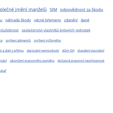
olečné jmění manželů
SJM
odpovědnost za škodu
mu
náhrada škody
věcné břemeno
zdanění
daně
služebnost
společenství vlastníků bytových jednotek
ce
zvýšení alimentů
zvýšení výživného
i a daň z příjmu
darování nemovitosti
dům SVJ
stavební povolení
znání
ukončení pracovního poměru
dočasná pracovní neschopnost
ubař