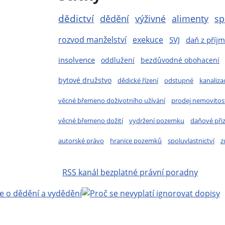
dědictví
dědění
výživné
alimenty
sp
rozvod manželství
exekuce
SVJ
daň z příj
insolvence
oddlužení
bezdůvodné obohacení
bytové družstvo
dědické řízení
odstupné
kanaliza
věcné břemeno doživotního užívání
prodej nemovitost
věcné břemeno dožití
vydržení pozemku
daňové při
autorské právo
hranice pozemků
spoluvlastnictví
z
RSS kanál bezplatné právní poradny