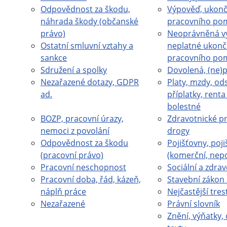
Odpovědnost za škodu,
Výpověď, ukonč
náhrada škody (občanské
pracovního po
právo)
Neoprávněná v
Ostatní smluvní vztahy a
neplatné ukonč
sankce
pracovního po
Sdružení a spolky
Dovolená, (ne)
Nezařazené dotazy, GDPR
Platy, mzdy, od
ad.
příplatky, rent
bolestné
BOZP, pracovní úrazy,
Zdravotnické pr
nemoci z povolání
drogy
Odpovědnost za škodu
Pojišťovny, poji
(pracovní právo)
(komerční, nep
Pracovní neschopnost
Sociální a zdrav
Pracovní doba, řád, kázeň,
Stavební zákon 
náplň práce
Nejčastější tres
Nezařazené
Právní slovník
Znění, výňatky, 