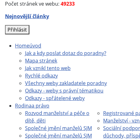
Počet stránek ve webu:
49233
Nejnovější články
Přihlásit
Home
úvod
Jak a kdy poslat dotaz do poradny?
Mapa stránek
Jak vznikl tento web
Rychlé odkazy
Všechny weby zakladatele poradny
Odkazy - weby s právní tématikou
Odkazy - spřátelené weby
Rodina
a právo
Rozvod manželství a péče o
Registrované pa
dítě, děti
Manželství - vzn
Společné jmění manželů SJM
Sociální podpor
Společné jmění manželů SJM
důchody, přísp