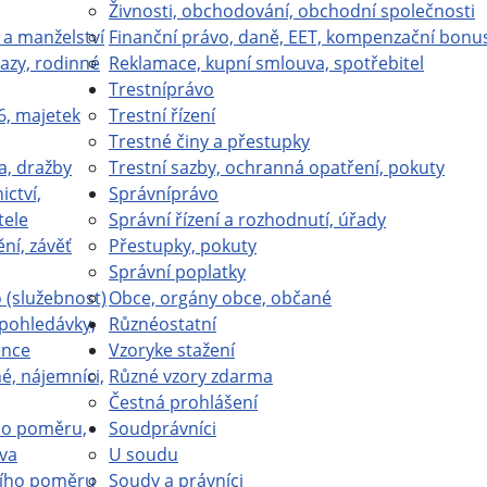
Živnosti, obchodování, obchodní společnosti
 a manželství
Finanční právo, daně, EET, kompenzační bonu
azy, rodinné
Reklamace, kupní smlouva, spotřebitel
Trestní
právo
6, majetek
Trestní řízení
Trestné činy a přestupky
a, dražby
Trestní sazby, ochranná opatření, pokuty
ictví,
Správní
právo
tele
Správní řízení a rozhodnutí, úřady
ní, závěť
Přestupky, pokuty
Správní poplatky
(služebnost)
Obce, orgány obce, občané
 pohledávky,
Různé
ostatní
ence
Vzory
ke stažení
é, nájemníci,
Různé vzory zdarma
Čestná prohlášení
ho poměru,
Soud
právníci
va
U soudu
ího poměru
Soudy a právníci