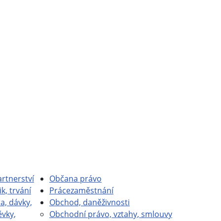
rtnerství
Občan
a právo
ik, trvání
Práce
zaměstnání
a, dávky,
Obchod, daně
živnosti
ěvky,
Obchodní právo, vztahy, smlouvy