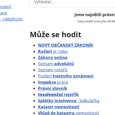
vojení,
mace
Jsme největší práv
- náležitosti,
Odpověděli jsme přes 40.000 
Může se hodit
NOVÝ OBČANSKÝ ZÁKONÍK
Ručení
je riziko
Zákony online
Seznam
advokátů
Seznam notářů
Podání
trestního oznámení
Inspekce
práce
Právní slovník
Insolvenční
rejstřík
Splátky insolvence
- kalkulačka
Katastr nemovitostí
Vklad do katastru
nemovitostí