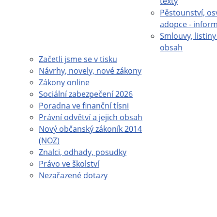
texty
Pěstounství, os
adopce - infor
Smlouvy, listiny 
obsah
Začetli jsme se v tisku
Návrhy, novely, nové zákony
Zákony online
Sociální zabezpečení 2026
Poradna ve finanční tísni
Právní odvětví a jejich obsah
Nový občanský zákoník 2014
(NOZ)
Znalci, odhady, posudky
Právo ve školství
Nezařazené dotazy