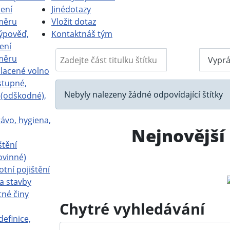
ení
Jiné
dotazy
měru
Vložit dotaz
ýpověď,
Kontakt
náš tým
ení
Zadejte část titulku štítku
měru
Filtr
Vyprá
placené volno
stupné,
Informace
Nebyly nalezeny žádné odpovídající štítky
a (odškodné),
ávo, hygiena,
Nejnovější
štění
ovinné)
otní pojištění
a stavby
tné činy
Chytré vyhledávání
definice,
Hledat