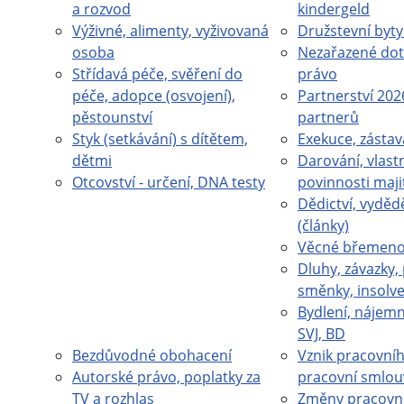
a rozvod
kindergeld
Výživné, alimenty, vyživovaná
Družstevní byty
osoba
Nezařazené dot
Střídavá péče, svěření do
právo
péče, adopce (osvojení),
Partnerství 202
pěstounství
partnerů
Styk (setkávání) s dítětem,
Exekuce, zástav
dětmi
Darování, vlastn
Otcovství - určení, DNA testy
povinnosti maji
Dědictví, vydědě
(články)
Věcné břemeno 
Dluhy, závazky,
směnky, insolv
Bydlení, nájemn
SVJ, BD
Bezdůvodné obohacení
Vznik pracovní
Autorské právo, poplatky za
pracovní smlou
TV a rozhlas
Změny pracovn