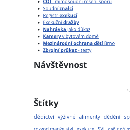
ČOI
- mimosoudní řešení sporů
Soudní
znalci
Registr
exekucí
Exekuční
dražby
Nahrávka
jako důkaz
Kamery
v bytovém domě
Mezinárodní ochrana dětí
Brno
Zbrojní průkaz
- testy
Návštěvnost
Po
Štítky
dědictví
výživné
alimenty
dědění
sp
rozvod manželství
exekuce
SVJ
daň z příj