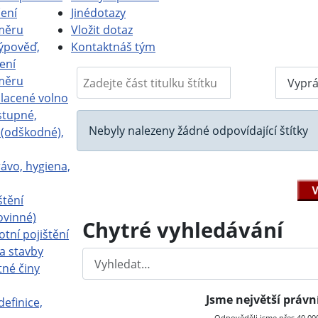
ení
Jiné
dotazy
měru
Vložit dotaz
ýpověď,
Kontakt
náš tým
ení
Zadejte část titulku štítku
měru
Filtr
Vyprá
placené volno
stupné,
Informace
Nebyly nalezeny žádné odpovídající štítky
a (odškodné),
ávo, hygiena,
štění
ovinné)
Chytré vyhledávání
otní pojištění
a stavby
Hledat
tné činy
Jsme největší práv
definice,