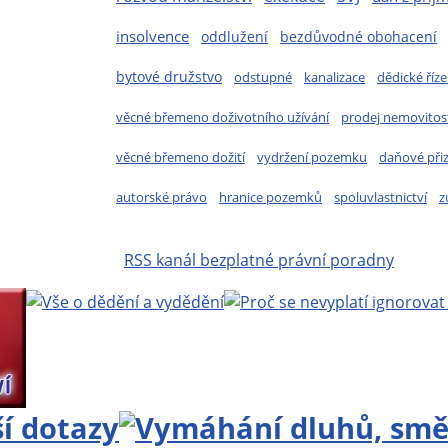
insolvence
oddlužení
bezdůvodné obohacení
bytové družstvo
odstupné
kanalizace
dědické říze
věcné břemeno doživotního užívání
prodej nemovitost
věcné břemeno dožití
vydržení pozemku
daňové při
autorské právo
hranice pozemků
spoluvlastnictví
z
RSS kanál bezplatné právní poradny