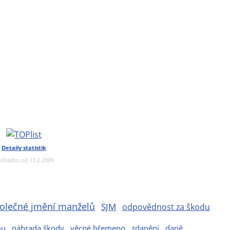
Detaily statistik
čítadlo od 13.2.2009
olečné jmění manželů
SJM
odpovědnost za škodu
mu
náhrada škody
věcné břemeno
zdanění
daně