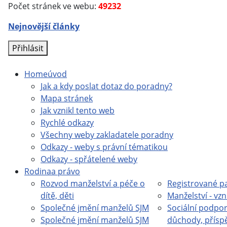
Počet stránek ve webu:
49232
Nejnovější články
Přihlásit
Home
úvod
Jak a kdy poslat dotaz do poradny?
Mapa stránek
Jak vznikl tento web
Rychlé odkazy
Všechny weby zakladatele poradny
Odkazy - weby s právní tématikou
Odkazy - spřátelené weby
Rodina
a právo
Rozvod manželství a péče o
Registrované pa
dítě, děti
Manželství - vzn
Společné jmění manželů SJM
Sociální podpor
Společné jmění manželů SJM
důchody, přísp