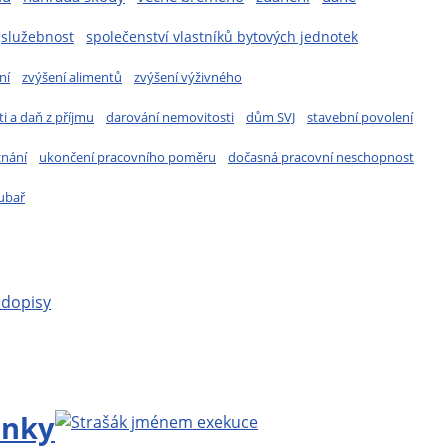
služebnost
společenství vlastníků bytových jednotek
ní
zvýšení alimentů
zvýšení výživného
i a daň z příjmu
darování nemovitosti
dům SVJ
stavební povolení
znání
ukončení pracovního poměru
dočasná pracovní neschopnost
ubař