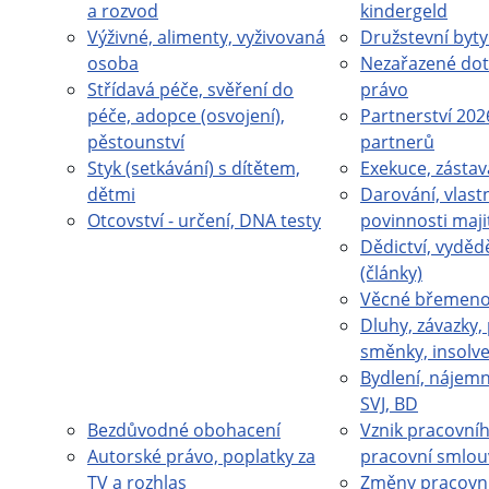
a rozvod
kindergeld
Výživné, alimenty, vyživovaná
Družstevní byty
osoba
Nezařazené dot
Střídavá péče, svěření do
právo
péče, adopce (osvojení),
Partnerství 202
pěstounství
partnerů
Styk (setkávání) s dítětem,
Exekuce, zástav
dětmi
Darování, vlastn
Otcovství - určení, DNA testy
povinnosti maji
Dědictví, vydědě
(články)
Věcné břemeno 
Dluhy, závazky,
směnky, insolv
Bydlení, nájemn
SVJ, BD
Bezdůvodné obohacení
Vznik pracovní
Autorské právo, poplatky za
pracovní smlou
TV a rozhlas
Změny pracovn