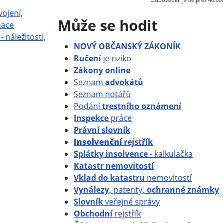
Odpověděli jsme přes 40.000 
vojení,
Může se hodit
mace
- náležitosti,
NOVÝ OBČANSKÝ ZÁKONÍK
Ručení
je riziko
Zákony online
Seznam
advokátů
Seznam notářů
Podání
trestního oznámení
Inspekce
práce
Právní slovník
Insolvenční
rejstřík
Splátky insolvence
- kalkulačka
Katastr nemovitostí
Vklad do katastru
nemovitostí
Vynálezy,
patenty
, ochranné známky
Slovník
veřejné správy
Obchodní
rejstřík