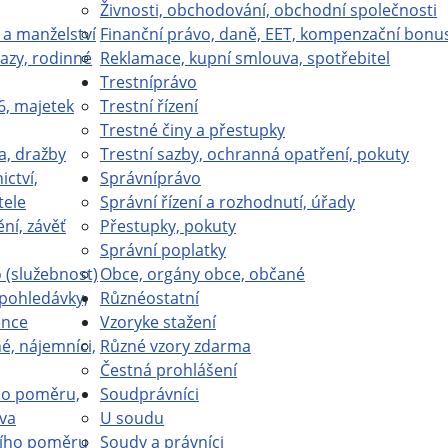
Živnosti, obchodování, obchodní společnosti
 a manželství
Finanční právo, daně, EET, kompenzační bonu
azy, rodinné
Reklamace, kupní smlouva, spotřebitel
Trestní
právo
6, majetek
Trestní řízení
Trestné činy a přestupky
a, dražby
Trestní sazby, ochranná opatření, pokuty
ictví,
Správní
právo
tele
Správní řízení a rozhodnutí, úřady
ní, závěť
Přestupky, pokuty
Správní poplatky
(služebnost)
Obce, orgány obce, občané
 pohledávky,
Různé
ostatní
ence
Vzory
ke stažení
é, nájemníci,
Různé vzory zdarma
Čestná prohlášení
ho poměru,
Soud
právníci
va
U soudu
ího poměru
Soudy a právníci