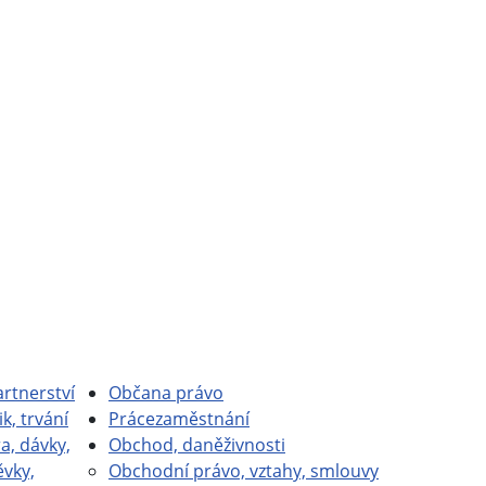
rtnerství
Občan
a právo
ik, trvání
Práce
zaměstnání
a, dávky,
Obchod, daně
živnosti
ěvky,
Obchodní právo, vztahy, smlouvy