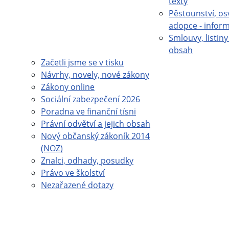
texty
Pěstounství, os
adopce - infor
Smlouvy, listiny 
obsah
Začetli jsme se v tisku
Návrhy, novely, nové zákony
Zákony online
Sociální zabezpečení 2026
Poradna ve finanční tísni
Právní odvětví a jejich obsah
Nový občanský zákoník 2014
(NOZ)
Znalci, odhady, posudky
Právo ve školství
Nezařazené dotazy