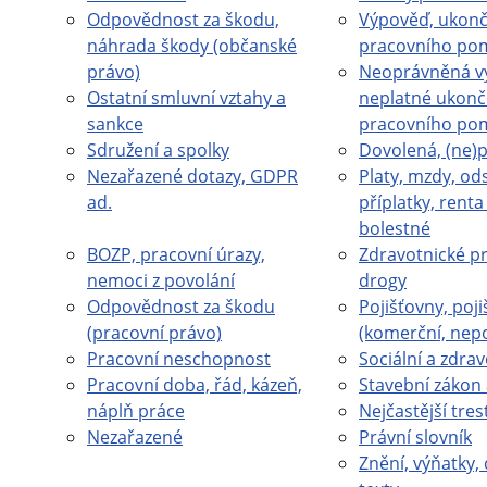
Odpovědnost za škodu,
Výpověď, ukonč
náhrada škody (občanské
pracovního po
právo)
Neoprávněná v
Ostatní smluvní vztahy a
neplatné ukonč
sankce
pracovního po
Sdružení a spolky
Dovolená, (ne)
Nezařazené dotazy, GDPR
Platy, mzdy, od
ad.
příplatky, rent
bolestné
BOZP, pracovní úrazy,
Zdravotnické pr
nemoci z povolání
drogy
Odpovědnost za škodu
Pojišťovny, poji
(pracovní právo)
(komerční, nep
Pracovní neschopnost
Sociální a zdrav
Pracovní doba, řád, kázeň,
Stavební zákon 
náplň práce
Nejčastější tres
Nezařazené
Právní slovník
Znění, výňatky, 