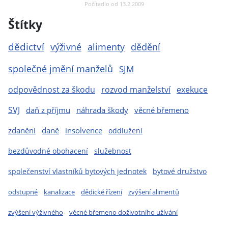
Počítadlo od 13.2.2009
Štítky
dědictví
výživné
alimenty
dědění
společné jmění manželů
SJM
odpovědnost za škodu
rozvod manželství
exekuce
SVJ
daň z příjmu
náhrada škody
věcné břemeno
zdanění
daně
insolvence
oddlužení
bezdůvodné obohacení
služebnost
společenství vlastníků bytových jednotek
bytové družstvo
odstupné
kanalizace
dědické řízení
zvýšení alimentů
zvýšení výživného
věcné břemeno doživotního užívání