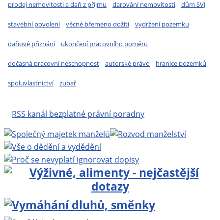
prodej nemovitosti a daň z příjmu
darování nemovitosti
dům SVJ
stavební povolení
věcné břemeno dožití
vydržení pozemku
daňové přiznání
ukončení pracovního poměru
dočasná pracovní neschopnost
autorské právo
hranice pozemků
spoluvlastnictví
zubař
RSS kanál bezplatné právní poradny