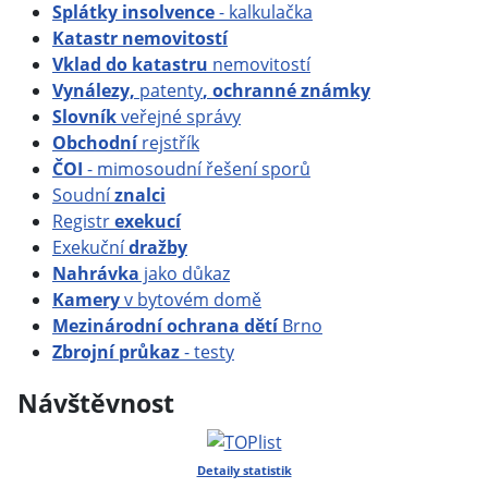
Splátky insolvence
- kalkulačka
Katastr nemovitostí
Vklad do katastru
nemovitostí
Vynálezy,
patenty
, ochranné známky
Slovník
veřejné správy
Obchodní
rejstřík
ČOI
- mimosoudní řešení sporů
Soudní
znalci
Registr
exekucí
Exekuční
dražby
Nahrávka
jako důkaz
Kamery
v bytovém domě
Mezinárodní ochrana dětí
Brno
Zbrojní průkaz
- testy
Návštěvnost
Detaily statistik