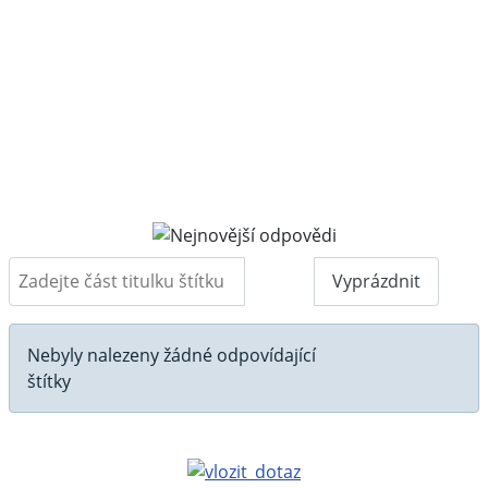
Zadejte část titulku štítku
Filtr
Vyprázdnit
Počet zobrazení
Informace
Nebyly nalezeny žádné odpovídající
štítky