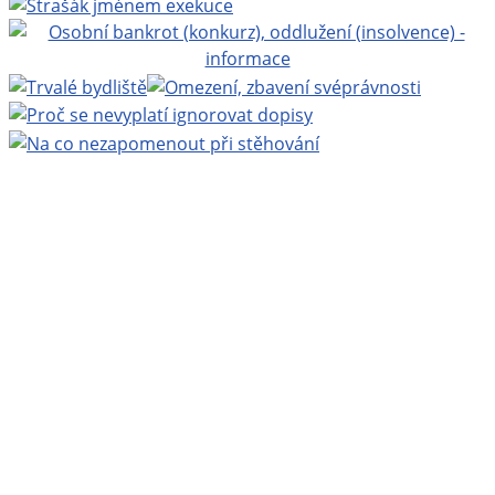
Projekt BEZPLATNÁ PRÁVNÍ PORADNA ONLINE
www.bezplatnapravniporadna.cz
, vedoucí projektu:
MUDr. Zbyněk Mlčoch
, Copyright ©
Eva Mlčochová
2009 - 2026.
Webhosting
Active24
| Grafika:
Ladislav Křížek
|
Realizace a technická podpora:
Miroslav Ernst
|
200
nejnovějších stránek
|
login
.
Navštivte také:
Zbynekmlcoch.cz, osobní web MUDr.
Zbyňka Mlčocha
|
Alkoholik.cz, vše o alkoholismu
|
Kurakovaplice.cz, vše o kouření
|
BylinkyProVsechny.cz,