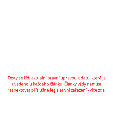
Projekt BEZPLATNÁ PRÁVNÍ PORADNA ONLINE
www.bezplatnapravniporadna.cz
, vedoucí projektu:
MUDr. Zbyněk Mlčoch
, Copyright ©
Eva Mlčochová
2009 - 2026.
Webhosting
Active24
| Grafika:
Ladislav Křížek
|
Realizace a technická podpora:
Miroslav Ernst
|
200
nejnovějších stránek
|
login
.
Navštivte také:
Zbynekmlcoch.cz, osobní web MUDr.
Zbyňka Mlčocha
|
Alkoholik.cz, vše o alkoholismu
|
Kurakovaplice.cz, vše o kouření
|
BylinkyProVsechny.cz,
vše o bylinkách
|
Psychotesty-online.cz, psychotesty
|
Itálie - vše o Itálii
.
Texty se řídí aktuální právní úpravou k datu, které je
uvedeno u každého článku. Články vždy nemusí
respektovat příslušné legislativní zařazení -
více zde
.
Jména všech tazatelů v dotazech jsou náhodně
vybraná (smyšlená), podobnost se skutečnými
osobami v realitě je čistě náhodná.