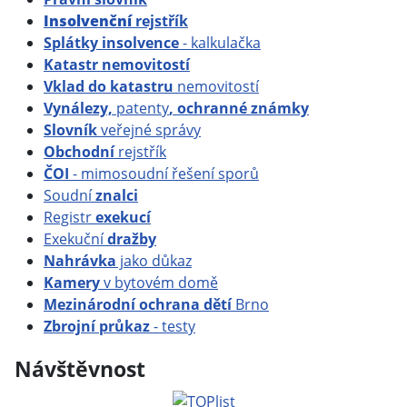
Insolvenční
rejstřík
Splátky insolvence
- kalkulačka
Katastr nemovitostí
Vklad do katastru
nemovitostí
Vynálezy,
patenty
, ochranné známky
Slovník
veřejné správy
Obchodní
rejstřík
ČOI
- mimosoudní řešení sporů
Soudní
znalci
Registr
exekucí
Exekuční
dražby
Nahrávka
jako důkaz
Kamery
v bytovém domě
Mezinárodní ochrana dětí
Brno
Zbrojní průkaz
- testy
Návštěvnost