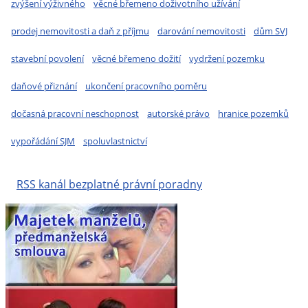
zvýšení výživného
věcné břemeno doživotního užívání
prodej nemovitosti a daň z příjmu
darování nemovitosti
dům SVJ
stavební povolení
věcné břemeno dožití
vydržení pozemku
daňové přiznání
ukončení pracovního poměru
dočasná pracovní neschopnost
autorské právo
hranice pozemků
vypořádání SJM
spoluvlastnictví
RSS kanál bezplatné právní poradny