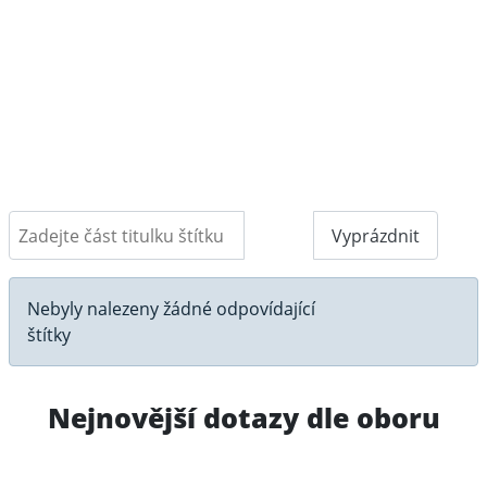
Zadejte část titulku štítku
Filtr
Vyprázdnit
Počet zobrazení
Informace
Nebyly nalezeny žádné odpovídající
štítky
Nejnovější dotazy dle oboru