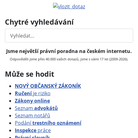
Chytré vyhledávání
Hledat
Jsme největší právní poradna na českém internetu.
Odpověděli jsme přes 40.000 vašich dotazů, jsme s vámi 17 let (2009-2026).
Může se hodit
NOVÝ OBČANSKÝ ZÁKONÍK
Ručení
je riziko
Zákony online
Seznam
advokátů
Seznam notářů
Podání
trestního oznámení
Inspekce
práce
Právní slovník