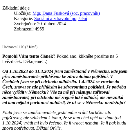
Základní údaje
Uložil(a):
Mgr. Dana Fusková (soc. pracovník)
Kategorie:
Sociální a zdravotní pojištění
Zveřejněno: 20. duben 2024
Zobrazení: 4955
Hodnocení 1.00 (2 hlasů)
Pomohl Vám tento článek?
Pokud ano, klikněte prosíme na 5
hvězdiček. Děkujeme! :)
Od 1.10.2023 do 31.3.2024 jsem zaměstnaná v Německu, kde jsem
přes zaměstnavatele přihlášena ke zdravotnímu pojištění. V
Čechách jsem se při odchodu odhlásila. 1.4.2024 se vracím do
Čech, znovu se zde přihlásím ke zdravotnímu pojištění. Je potřeba
něco vyřídit v Německu? Vše za mě při nástupu zařizoval
zaměstnavatel, při odchodu mě zřejmě také odhlásí, ale nevzniká
mi tam nějaká povinnost nahlásit, že už se v Německu nezdržuju?
Ptala jsem se zaměstnavatele, jestli mám vrátit kartičku zdr.
pojišťovny, ale vzhledem k tomu, že se tam chci opět na zimu (od
1.10.2024) vrátit mi bylo řečeno, že ji vracet nemám, že ji pak budu
znovu potřebovat. Děkuji Otýlie.