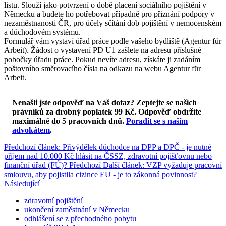
listu. Slouží jako potvrzení o době placení sociálního pojištění v
Německu a budete ho potřebovat případně pro přiznání podpory v
nezaměstnanosti ČR, pro účely sčítání dob pojištění v nemocenském
a důchodovém systému.
Formulář vám vystaví úřad práce podle vašeho bydliště (Agentur für
Arbeit). Žádost o vystavení PD U1 zašlete na adresu příslušné
pobočky úřadu práce. Pokud nevíte adresu, získáte ji zadáním
poštovního směrovacího čísla na odkazu na webu Agentur für
Arbeit.
Nenašli jste odpověď na Váš dotaz? Zeptejte se našich
právníků za drobný poplatek 99 Kč.
Odpověď obdržíte
maximálně do 5 pracovních dnů
.
Poradit se s naším
advokátem
.
Předchozí článek: Přivýdělek důchodce na DPP a DPČ - je nutné
příjem nad 10.000 Kč hlásit na ČSSZ, zdravotní pojišťovnu nebo
finanční úřad (FÚ)?
Předchozí
Další článek: VZP vyžaduje pracovní
smlouvu, aby pojistila cizince EU - je to zákonná povinnost?
Následující
zdravotní pojištění
ukončení zaměstnání v Německu
odhlášení se z přechodného pobytu