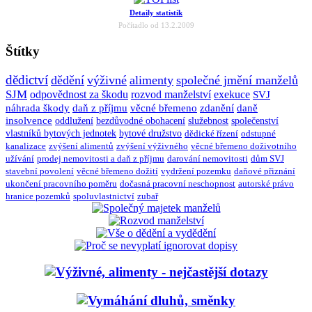
Detaily statistik
Počítadlo od 13.2.2009
Štítky
dědictví
dědění
výživné
alimenty
společné jmění manželů
SJM
odpovědnost za škodu
rozvod manželství
exekuce
SVJ
náhrada škody
daň z příjmu
věcné břemeno
zdanění
daně
insolvence
oddlužení
bezdůvodné obohacení
služebnost
společenství
vlastníků bytových jednotek
bytové družstvo
dědické řízení
odstupné
kanalizace
zvýšení alimentů
zvýšení výživného
věcné břemeno doživotního
užívání
prodej nemovitosti a daň z příjmu
darování nemovitosti
dům SVJ
stavební povolení
věcné břemeno dožití
vydržení pozemku
daňové přiznání
ukončení pracovního poměru
dočasná pracovní neschopnost
autorské právo
hranice pozemků
spoluvlastnictví
zubař