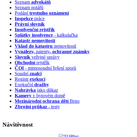
Seznam
advokátů
Seznam notářů
Podání
trestního oznámení
Inspekce
práce
Právní slovník
Insolvenční
rejstřík
Splátky insolvence
- kalkulačka
Katastr nemovitostí
Vklad do katastru
nemovitostí
Vynálezy,
patenty
, ochranné známky
Slovník
veřejné správy
Obchodní
rejstřík
ČOI
- mimosoudní řešení sporů
Soudní
znalci
Registr
exekucí
Exekuční
dražby
Nahrávka
jako důkaz
Kamery
v bytovém domě
Mezinárodní ochrana dětí
Brno
Zbrojní průkaz
- testy
Návštěvnost