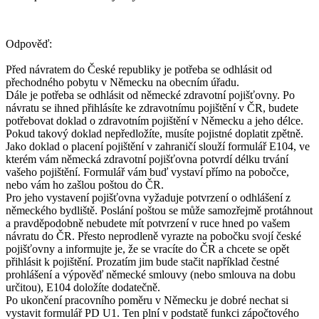
Odpověď:
Před návratem do České republiky je potřeba se odhlásit od
přechodného pobytu v Německu na obecním úřadu.
Dále je potřeba se odhlásit od německé zdravotní pojišťovny. Po
návratu se ihned přihlásíte ke zdravotnímu pojištění v ČR, budete
potřebovat doklad o zdravotním pojištění v Německu a jeho délce.
Pokud takový doklad nepředložíte, musíte pojistné doplatit zpětně.
Jako doklad o placení pojištění v zahraničí slouží formulář E104, ve
kterém vám německá zdravotní pojišťovna potvrdí délku trvání
vašeho pojištění. Formulář vám buď vystaví přímo na pobočce,
nebo vám ho zašlou poštou do ČR.
Pro jeho vystavení pojišťovna vyžaduje potvrzení o odhlášení z
německého bydliště. Poslání poštou se může samozřejmě protáhnout
a pravděpodobně nebudete mít potvrzení v ruce hned po vašem
návratu do ČR. Přesto neprodleně vyrazte na pobočku svojí české
pojišťovny a informujte je, že se vracíte do ČR a chcete se opět
přihlásit k pojištění. Prozatím jim bude stačit například čestné
prohlášení a výpověď německé smlouvy (nebo smlouva na dobu
určitou), E104 doložíte dodatečně.
Po ukončení pracovního poměru v Německu je dobré nechat si
vystavit formulář PD U1. Ten plní v podstatě funkci zápočtového