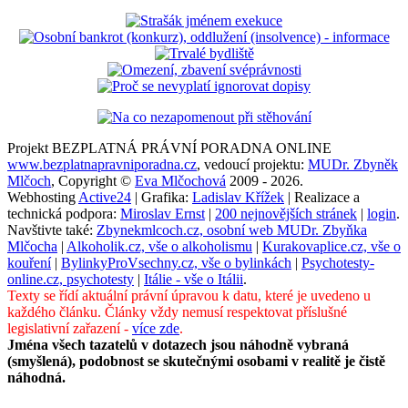
Projekt BEZPLATNÁ PRÁVNÍ PORADNA ONLINE
www.bezplatnapravniporadna.cz
, vedoucí projektu:
MUDr. Zbyněk
Mlčoch
, Copyright ©
Eva Mlčochová
2009 - 2026.
Webhosting
Active24
| Grafika:
Ladislav Křížek
| Realizace a
technická podpora:
Miroslav Ernst
|
200 nejnovějších stránek
|
login
.
Navštivte také:
Zbynekmlcoch.cz, osobní web MUDr. Zbyňka
Mlčocha
|
Alkoholik.cz, vše o alkoholismu
|
Kurakovaplice.cz, vše o
kouření
|
BylinkyProVsechny.cz, vše o bylinkách
|
Psychotesty-
online.cz, psychotesty
|
Itálie - vše o Itálii
.
Texty se řídí aktuální právní úpravou k datu, které je uvedeno u
každého článku. Články vždy nemusí respektovat příslušné
legislativní zařazení -
více zde
.
Jména všech tazatelů v dotazech jsou náhodně vybraná
(smyšlená), podobnost se skutečnými osobami v realitě je čistě
náhodná.