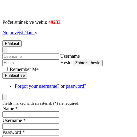
Počet stránek ve webu:
49233
Nejnovější články
Přihlásit
Username
Heslo
Zobrazit heslo
Remember Me
Přihlásit se
Forgot your username?
or
password?
Fields marked with an asterisk (*) are required.
Name *
Username *
Password *