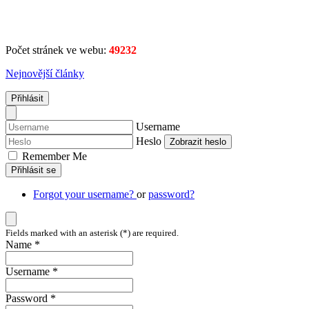
Počet stránek ve webu:
49232
Nejnovější články
Přihlásit
Username
Heslo
Zobrazit heslo
Remember Me
Přihlásit se
Forgot your username?
or
password?
Fields marked with an asterisk (*) are required.
Name *
Username *
Password *