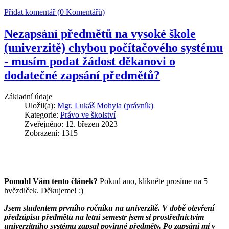
Přidat komentář (0 Komentářů)
Nezapsání předmětů na vysoké škole
(univerzitě) chybou počítačového systému
- musím podat žádost děkanovi o
dodatečné zapsání předmětů?
Základní údaje
Uložil(a):
Mgr. Lukáš Mohyla (právník)
Kategorie:
Právo ve školství
Zveřejněno: 12. březen 2023
Zobrazení: 1315
Pomohl Vám tento článek?
Pokud ano, klikněte prosíme na 5
hvězdiček. Děkujeme! :)
Jsem studentem prvního ročníku na univerzitě. V době otevření
předzápisu předmětů na letní semestr jsem si prostřednictvím
univerzitního systému zapsal povinné předměty. Po zapsání mi v