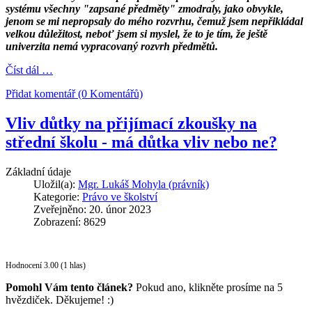
systému všechny "zapsané předměty" zmodraly, jako obvykle,
jenom se mi nepropsaly do mého rozvrhu, čemuž jsem nepřikládal
velkou důležitost, neboť jsem si myslel, že to je tím, že ještě
univerzita nemá vypracovaný rozvrh předmětů.
Číst dál …
Přidat komentář (0 Komentářů)
Vliv důtky na přijímací zkoušky na
střední školu - má důtka vliv nebo ne?
Základní údaje
Uložil(a):
Mgr. Lukáš Mohyla (právník)
Kategorie:
Právo ve školství
Zveřejněno: 20. únor 2023
Zobrazení: 8629
Hodnocení 3.00 (1 hlas)
Pomohl Vám tento článek?
Pokud ano, klikněte prosíme na 5
hvězdiček. Děkujeme! :)