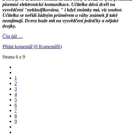
písemné elektronické komunikace. Učitelka dává dceři na
vysvědčení "neklasifikována, " i když známky má, viz soubor.
Učitelka se neřídí žádným průměrem a váhy známek ji také
nezajímají. Dcera bude mít na vysvědčení jedničky a nějaké
dvojky.
Číst dál …
Přidat komentář (0 Komentářů)
Strana 6 z 9
1
2
3
4
5
6
7
8
9