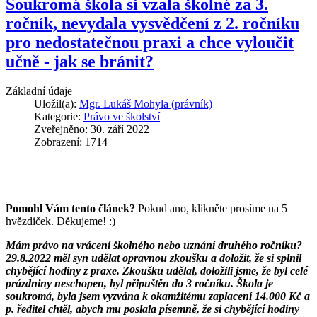
Soukromá škola si vzala školné za 3.
ročník, nevydala vysvědčení z 2. ročníku
pro nedostatečnou praxi a chce vyloučit
učně - jak se bránit?
Základní údaje
Uložil(a):
Mgr. Lukáš Mohyla (právník)
Kategorie:
Právo ve školství
Zveřejněno: 30. září 2022
Zobrazení: 1714
Pomohl Vám tento článek?
Pokud ano, klikněte prosíme na 5
hvězdiček. Děkujeme! :)
Mám právo na vrácení školného nebo uznání druhého ročníku?
29.8.2022 měl syn udělat opravnou zkoušku a doložit, že si splnil
chybějící hodiny z praxe. Zkoušku udělal, doložili jsme, že byl celé
prázdniny neschopen, byl připuštěn do 3 ročníku. Škola je
soukromá, byla jsem vyzvána k okamžitému zaplacení 14.000 Kč a
p. ředitel chtěl, abych mu poslala písemně, že si chybějící hodiny