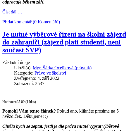
odpracuje během září.
Číst dál …
Přidat komentář (0 Komentářů)
Je nutné výběrové řízení na školní zájezd
do zahraničí (zájezd platí studenti, není
součást ŠVP)
Základní údaje
Uložil(a):
Mgr. Šárka Ocelíková (právník)
Kategorie:
Právo ve školství
Zveřejněno: 4. září 2022
Zobrazení: 2537
Hodnocení 5.00 (1 hlas)
Pomohl Vám tento článek?
Pokud ano, klikněte prosíme na 5
hvězdiček. Děkujeme! :)
Chtěla bych se zeptat, jestli je dle práva nutné vypsat výběrové