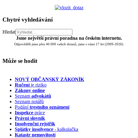
Chytré vyhledávání
Hledat
Jsme největší právní poradna na českém internetu.
Odpověděli jsme přes 40.000 vašich dotazů, jsme s vámi 17 let (2009-2026).
Může se hodit
NOVÝ OBČANSKÝ ZÁKONÍK
Ručení
je riziko
Zákony online
Seznam
advokátů
Seznam notářů
Podání
trestního oznámení
Inspekce
práce
Právní slovník
Insolvenční
rejstřík
Splátky insolvence
- kalkulačka
Katastr nemovitostí