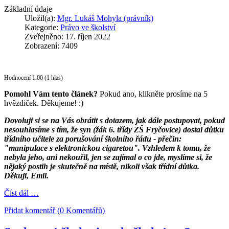
Základní údaje
Uložil(a):
Mgr. Lukáš Mohyla (právník)
Kategorie:
Právo ve školství
Zveřejněno: 17. říjen 2022
Zobrazení: 7409
Hodnocení 1.00 (1 hlas)
Pomohl Vám tento článek?
Pokud ano, klikněte prosíme na 5
hvězdiček. Děkujeme! :)
Dovoluji si se na Vás obrátit s dotazem, jak dále postupovat, pokud
nesouhlasíme s tím, že syn (žák 6. třídy ZŠ Fryčovice) dostal důtku
třídního učitele za porušování školního řádu - přečin:
"manipulace s elektronickou cigaretou". Vzhledem k tomu, že
nebyla jeho, ani nekouřil, jen se zajímal o co jde, myslíme si, že
nějaký postih je skutečně na místě, nikoli však třídní důtka.
Děkuji, Emil.
Číst dál …
Přidat komentář (0 Komentářů)