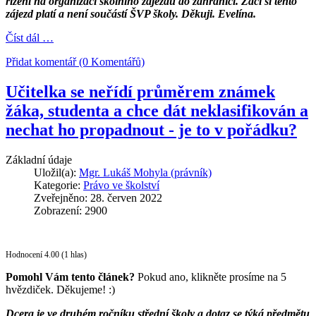
řízení na organizaci školního zájezdu do zahraničí. Žáci si tento
zájezd platí a není součástí ŠVP školy. Děkuji. Evelína.
Číst dál …
Přidat komentář (0 Komentářů)
Učitelka se neřídí průměrem známek
žáka, studenta a chce dát neklasifikován a
nechat ho propadnout - je to v pořádku?
Základní údaje
Uložil(a):
Mgr. Lukáš Mohyla (právník)
Kategorie:
Právo ve školství
Zveřejněno: 28. červen 2022
Zobrazení: 2900
Hodnocení 4.00 (1 hlas)
Pomohl Vám tento článek?
Pokud ano, klikněte prosíme na 5
hvězdiček. Děkujeme! :)
Dcera je ve druhém ročníku střední školy a dotaz se týká předmětu