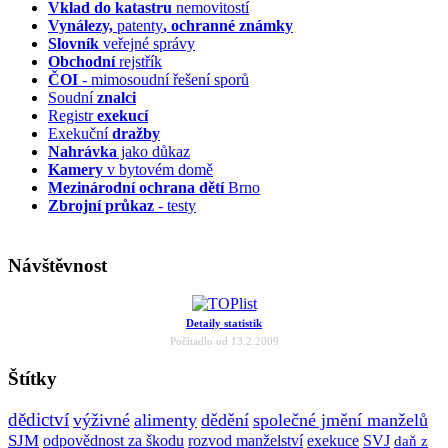
Vklad do katastru
nemovitostí
Vynálezy,
patenty
, ochranné známky
Slovník
veřejné správy
Obchodní
rejstřík
ČOI
- mimosoudní řešení sporů
Soudní
znalci
Registr
exekucí
Exekuční
dražby
Nahrávka
jako důkaz
Kamery
v bytovém domě
Mezinárodní ochrana dětí
Brno
Zbrojní průkaz
- testy
Návštěvnost
Detaily statistik
Počítadlo od 13.2.2009
Štítky
dědictví
výživné
alimenty
dědění
společné jmění manželů
SJM
odpovědnost za škodu
rozvod manželství
exekuce
SVJ
daň z