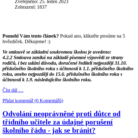
Zveřejněno: 25. leden 2023
Zobrazení: 1837
Pomohl Vám tento článek?
Pokud ano, klikněte prosíme na 5
hvězdiček. Děkujeme! :)
Ve smlouvě se základní soukromou školou je uvedeno:
4.2.2 Smlouva zaniká na základě písemné výpovědi ze strany
rodičů, i bez udání důvodu, doručené řediteli nejpozději 31.10.
příslušného školního roku s účinností k 1.1. příslušného školního
roku, anebo nejpozději do 15.6. příslušného školního roku s
účinností k 1.9. následujícího školního roku.
Číst dál …
Přidat komentář (0 Komentářů)
Odvolání neoprávněné proti důtce od
třídního učitele za údajné porušení
školního řádu - jak se bránit?