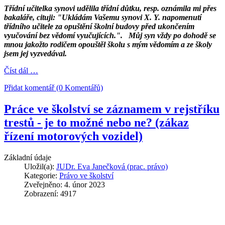
Třídní učitelka synovi udělila třídní důtku, resp. oznámila mi přes
bakaláře, cituji: "Ukládám Vašemu synovi X. Y. napomenutí
třídního učitele za opuštění školní budovy před ukončením
vyučování bez vědomí vyučujících.". Můj syn vždy po dohodě se
mnou jakožto rodičem opouštěl školu s mým vědomím a ze školy
jsem jej vyzvedával.
Číst dál …
Přidat komentář (0 Komentářů)
Práce ve školství se záznamem v rejstříku
trestů - je to možné nebo ne? (zákaz
řízení motorových vozidel)
Základní údaje
Uložil(a):
JUDr. Eva Janečková (prac. právo)
Kategorie:
Právo ve školství
Zveřejněno: 4. únor 2023
Zobrazení: 4917