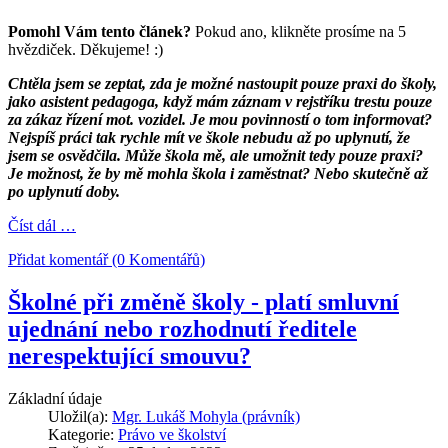
Pomohl Vám tento článek?
Pokud ano, klikněte prosíme na 5
hvězdiček. Děkujeme! :)
Chtěla jsem se zeptat, zda je možné nastoupit pouze praxi do školy,
jako asistent pedagoga, když mám záznam v rejstříku trestu pouze
za zákaz řízení mot. vozidel. Je mou povinností o tom informovat?
Nejspíš práci tak rychle mít ve škole nebudu až po uplynutí, že
jsem se osvědčila. Může škola mě, ale umožnit tedy pouze praxi?
Je možnost, že by mě mohla škola i zaměstnat? Nebo skutečně až
po uplynutí doby.
Číst dál …
Přidat komentář (0 Komentářů)
Školné při změně školy - platí smluvní
ujednání nebo rozhodnutí ředitele
nerespektující smouvu?
Základní údaje
Uložil(a):
Mgr. Lukáš Mohyla (právník)
Kategorie:
Právo ve školství