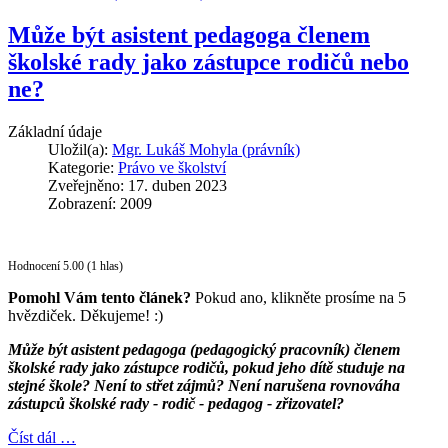
Může být asistent pedagoga členem
školské rady jako zástupce rodičů nebo
ne?
Základní údaje
Uložil(a):
Mgr. Lukáš Mohyla (právník)
Kategorie:
Právo ve školství
Zveřejněno: 17. duben 2023
Zobrazení: 2009
Hodnocení 5.00 (1 hlas)
Pomohl Vám tento článek?
Pokud ano, klikněte prosíme na 5
hvězdiček. Děkujeme! :)
Může být asistent pedagoga (pedagogický pracovník) členem
školské rady jako zástupce rodičů, pokud jeho dítě studuje na
stejné škole? Není to střet zájmů? Není narušena rovnováha
zástupců školské rady - rodič - pedagog - zřizovatel?
Číst dál …