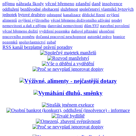
příjmu
náhrada škody
věcné břemeno
zdanění
daně
insolvence
oddlužení
bezdůvodné obohacení
služebnost
společenství vlastníků bytových
jednotek
bytové družstvo
odstupné
kanalizace
dědické řízení
zvýšení
alimentů
zvýšení výživného
věcné břemeno doživotního užívání
prodej
nemovitosti a daň z příjmu
darování nemovitosti
dům SVJ
stavební povolení
věcné břemeno dožití
vydržení pozemku
daňové přiznání
ukončení
pracovního poměru
dočasná pracovní neschopnost
autorské právo
hranice
pozemků
spoluvlastnictví
zubař
RSS kanál bezplatné právní poradny