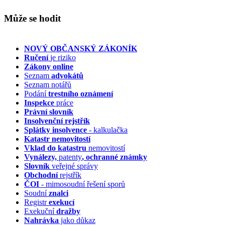
Může se hodit
NOVÝ OBČANSKÝ ZÁKONÍK
Ručení
je riziko
Zákony online
Seznam
advokátů
Seznam notářů
Podání
trestního oznámení
Inspekce
práce
Právní slovník
Insolvenční
rejstřík
Splátky insolvence
- kalkulačka
Katastr nemovitostí
Vklad do katastru
nemovitostí
Vynálezy,
patenty
, ochranné známky
Slovník
veřejné správy
Obchodní
rejstřík
ČOI
- mimosoudní řešení sporů
Soudní
znalci
Registr
exekucí
Exekuční
dražby
Nahrávka
jako důkaz