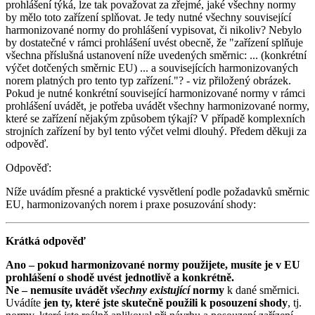
prohlášení týká, lze tak považovat za zřejmé, jaké všechny normy
by mělo toto zařízení splňovat. Je tedy nutné všechny související
harmonizované normy do prohlášení vypisovat, či nikoliv? Nebylo
by dostatečné v rámci prohlášení uvést obecně, že "zařízení splňuje
všechna příslušná ustanovení níže uvedených směrnic: ... (konkrétní
výčet dotčených směrnic EU) ... a souvisejících harmonizovaných
norem platných pro tento typ zařízení."? - viz přiložený obrázek.
Pokud je nutné konkrétní související harmonizované normy v rámci
prohlášení uvádět, je potřeba uvádět všechny harmonizované normy,
které se zařízení nějakým způsobem týkají? V případě komplexních
strojních zařízení by byl tento výčet velmi dlouhý. Předem děkuji za
odpověď.
Odpověď:
Níže uvádím přesné a praktické vysvětlení podle požadavků směrnic
EU, harmonizovaných norem i praxe posuzování shody:
Krátká odpověď
Ano – pokud harmonizované normy použijete, musíte je v EU
prohlášení o shodě uvést jednotlivě a konkrétně.
Ne – nemusíte uvádět
všechny existující
normy
k dané směrnici.
Uvádíte
jen ty, které jste skutečně použili k posouzení shody
, tj.