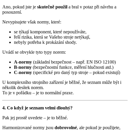
Ano, pokud jste je
skutečně použil
a bral v potaz při návrhu a
posouzení.
Nevypisujete však normy, které:
se týkají komponent, které nepoužíváte,
řeší rizika, která se Vašeho stroje netýkají,
nebyly potřeba k prokázání shody.
Uvádí se obvykle tyto typy norem:
A-normy
(základní bezpečnost – např. EN ISO 12100)
B-normy
(bezpečnostní funkce, měření hlučnosti atd.)
C-normy
(specifické pro daný typ stroje – pokud existují)
U komplexního strojního zařízení je běžné, že seznam může být i
několik desítek norem.
To je v pořádku – je to normální praxe.
4. Co když je seznam velmi dlouhý?
Pak jej prostě uvedete – je to běžné.
Harmonizované normy jsou
dobrovolné
, ale pokud je použijete,