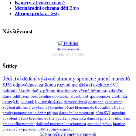
Kamery
v bytovém domě
Mezinárodní ochrana dětí
Brno
Zbrojní průkaz
- testy
Návštěvnost
Detaily statistik
Počítadlo od 13.2.2009
Štítky
dědictví
dědění
výživné
alimenty
společné jmění manželů
SJM
odpovědnost za škodu
rozvod manželství
exekuce
SVJ
náhrada škody
daň z příjmu
insolvence
věcné břemeno
zdanění
daně
oddlužení
bezdůvodné obohacení
služebnost
společenství vlastníků
bytových jednotek
bytové družstvo
dědické řízení
odstupné
kanalizace
zvýšení alimentů
zvýšení výživného
věcné břemeno doživotního užívání
prodej nemovitosti a daň z příjmu
darování nemovitosti
dům SVJ
stavební
povolení
věcné břemeno dožití
vydržení pozemku
daňové přiznání
ukončení
pracovního poměru
dočasná pracovní neschopnost
autorské právo
hranice
pozemků
vypořádání SJM
spoluvlastnictví