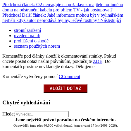
Předchozí článek: O2 nereaguje na požadavek majitele rodinného
domu na odstranění kabelu pro příjem TV - jak postupovat?
Předchozí
Další článek: Jaké informace mohou být v bylinářském
herbáři když autor neprodává byliny, léčivé rostliny?
Následující
strojní zařízení
uvedení na trh
prohlášení o shodě
seznam použitých norem
Komentáře pod články slouží k okomentování stránky. Pokud
chcete poslat dotaz našim právníkům, pokračujte
ZDE
. Do
komentářů prosíme nevkládejte dotazy. Děkujeme.
Komentáře vytvořeny pomocí
CComment
Chytré vyhledávání
Hledat
Jsme největší právní poradna na českém internetu.
Odpověděli jsme přes 40.000 vašich dotazů, jsme s vámi 17 let (2009-2026).