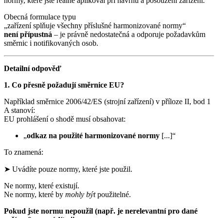
normy, které jste reálně aplikoval při návrhu a posouzení zařízení.
Obecná formulace typu
„zařízení splňuje všechny příslušné harmonizované normy“
není přípustná
– je právně nedostatečná a odporuje požadavkům
směrnic i notifikovaných osob.
Detailní odpověď
1. Co přesně požadují směrnice EU?
Například směrnice 2006/42/ES (strojní zařízení) v příloze II, bod 1
A stanoví:
EU prohlášení o shodě musí obsahovat:
„
odkaz na použité harmonizované normy
[...]“
To znamená:
➤ Uvádíte pouze normy, které jste použil.
Ne normy, které existují.
Ne normy, které by
mohly být
použitelné.
Pokud jste normu nepoužil (např. je nerelevantní pro dané