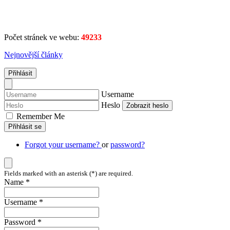
Počet stránek ve webu:
49233
Nejnovější články
Přihlásit
Username
Heslo
Zobrazit heslo
Remember Me
Přihlásit se
Forgot your username?
or
password?
Fields marked with an asterisk (*) are required.
Name *
Username *
Password *