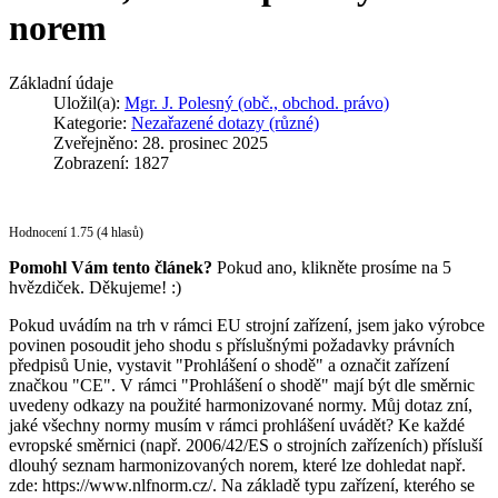
norem
Základní údaje
Uložil(a):
Mgr. J. Polesný (obč., obchod. právo)
Kategorie:
Nezařazené dotazy (různé)
Zveřejněno: 28. prosinec 2025
Zobrazení: 1827
Hodnocení 1.75 (4 hlasů)
Pomohl Vám tento článek?
Pokud ano, klikněte prosíme na 5
hvězdiček. Děkujeme! :)
Pokud uvádím na trh v rámci EU strojní zařízení, jsem jako výrobce
povinen posoudit jeho shodu s příslušnými požadavky právních
předpisů Unie, vystavit "Prohlášení o shodě" a označit zařízení
značkou "CE". V rámci "Prohlášení o shodě" mají být dle směrnic
uvedeny odkazy na použité harmonizované normy. Můj dotaz zní,
jaké všechny normy musím v rámci prohlášení uvádět? Ke každé
evropské směrnici (např. 2006/42/ES o strojních zařízeních) přísluší
dlouhý seznam harmonizovaných norem, které lze dohledat např.
zde: https://www.nlfnorm.cz/. Na základě typu zařízení, kterého se