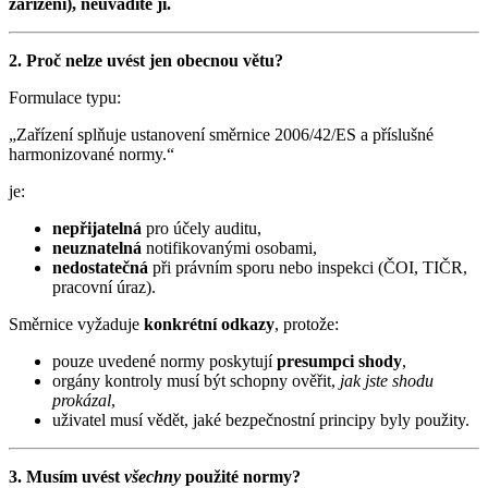
zařízení), neuvádíte ji.
2. Proč nelze uvést jen obecnou větu?
Formulace typu:
„Zařízení splňuje ustanovení směrnice 2006/42/ES a příslušné
harmonizované normy.“
je:
nepřijatelná
pro účely auditu,
neuznatelná
notifikovanými osobami,
nedostatečná
při právním sporu nebo inspekci (ČOI, TIČR,
pracovní úraz).
Směrnice vyžaduje
konkrétní odkazy
, protože:
pouze uvedené normy poskytují
presumpci shody
,
orgány kontroly musí být schopny ověřit,
jak jste shodu
prokázal
,
uživatel musí vědět, jaké bezpečnostní principy byly použity.
3. Musím uvést
všechny
použité normy?