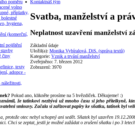
ního poměru
Kontakt
náš tým
acené volno
upné, příplatky,
Svatba, manželství a prá
 bolestné
vo, hygiena,
Neplatnost uzavření manželství 
tění (komerční,
ní pojištění
Základní údaje
 stavby
Uložil(a):
Monika Vybíralová, DiS. (správa textů)
é činy
Kategorie:
Vznik a trvání manželství
Zveřejněno: 7. březen 2012
efinice, texty
Zobrazení: 3970
jení, adopce -
 náležitosti,
ánek?
Pokud ano, klikněte prosíme na 5 hvězdiček. Děkujeme! :)
námil, že tatínkovi nezbývá už mnoho času si jeho přítelkyně, která
atebni smlouvy. Začala si zařizovat papíry ke sňatku, tatínek byl vel
, protože otec nebyl schopný ani sedět. Sňatek byl uzavřen 19.12.2008
ci. Chci se zeptat, jestli je možné zažádat o zrušení sňatku i po 3 lete