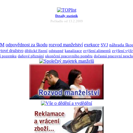
Detaily statistik
Počítadlo od 13.2.2009
JM
odpovědnost za škodu
rozvod manželství
exekuce
SVJ
náhrada ško
ytové družstvo
dědické řízení
odstupné
kanalizace
zvýšení alimentů
zvýšení výž
í pozemku
daňové přiznání
ukončení pracovního poměru
dočasná pracovní nesch