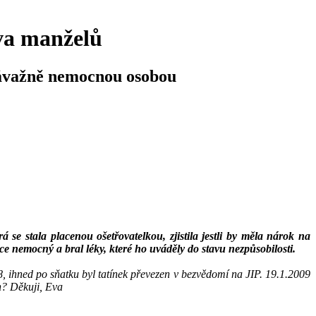
va manželů
závažně nemocnou osobou
 se stala placenou ošetřovatelkou, zjistila jestli by měla nárok na
ice nemocný a bral léky, které ho uváděly do stavu nezpůsobilosti.
, ihned po sňatku byl tatínek převezen v bezvědomí na JIP. 19.1.2009
ch? Děkuji, Eva