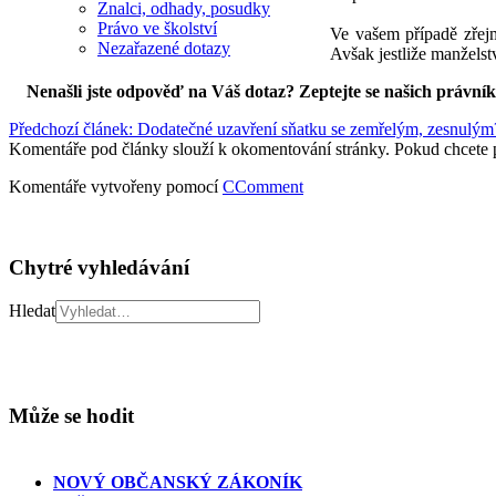
Znalci, odhady, posudky
Právo ve školství
Ve vašem případě zřej
Nezařazené dotazy
Avšak jestliže manželstv
Nenašli jste odpověď na Váš dotaz? Zeptejte se našich právní
Předchozí článek: Dodatečné uzavření sňatku se zemřelým, zesnulý
Komentáře pod články slouží k okomentování stránky. Pokud chcete 
Komentáře vytvořeny pomocí
CComment
Chytré vyhledávání
Hledat
Může se hodit
NOVÝ OBČANSKÝ ZÁKONÍK