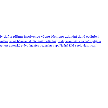
dy
daň z příjmu
insolvence
věcné břemeno
zdanění
daně
oddlužení
ivného
věcné břemeno doživotního užívání
prodej nemovitosti a daň z příjmu
opnost
autorské právo
hranice pozemků
vypořádání SJM
spoluvlastnictví