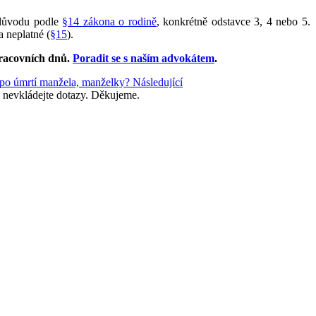
 důvodu podle
§14 zákona o rodině
, konkrétně odstavce 3, 4 nebo 5.
a neplatné (
§15
).
racovních dnů
.
Poradit se s naším advokátem
.
ž po úmrtí manžela, manželky?
Následující
 nevkládejte dotazy. Děkujeme.