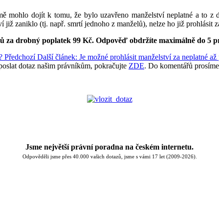
mě mohlo dojít k tomu, že bylo uzavřeno manželství neplatné a to z
í již zaniklo (tj. např. smrtí jednoho z manželů), nelze ho již prohlásit z
ků za drobný poplatek 99 Kč.
Odpověď obdržíte maximálně do 5 p
m?
Předchozí
Další článek: Je možné prohlásit manželství za neplatné a
poslat dotaz našim právníkům, pokračujte
ZDE
. Do komentářů prosíme
Jsme největší právní poradna na českém internetu.
Odpověděli jsme přes 40.000 vašich dotazů, jsme s vámi 17 let (2009-2026).