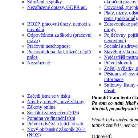
Sdružení a spolky
ukončení pracov
Nezařazené dotazy, GDPR ad.
Dovolená, (ne)pl
Platy, mzdy, odst
renta (odškodné),
BOZP, pracovní úrazy, nemoci z
Zdravotnické prá
povolání
drogy
Odpovědnost za škodu (pracovní
Pojišťovny, pojiš
právo)
nepovinné)
Pracovní neschopnost
Sociální a zdravot
Pracovní doba, řád, kázeň, náplň
Stavební zákon a
práce
Nejčastější trestn
Nezařazené
Právní slovník
Znění, výňatky, d
Pěstounství, osvo
informace
Smlouvy, listiny -
obsah
Začetli jsme se v tisku
Pomohl Vám tento čl
Návrhy, novely, nové zákony
Po tom co nám lékař oz
Zákony online
důchod, po podepsaní sv
Sociální zabezpečení 2026
Poradna ve finanční tísni
Sňatek byl uzavřen doma
Právní odvětví a jejich obsah
tatínek zemřel v nemocni
Nový občanský zákoník 2014
(NOZ)
Odpověď: