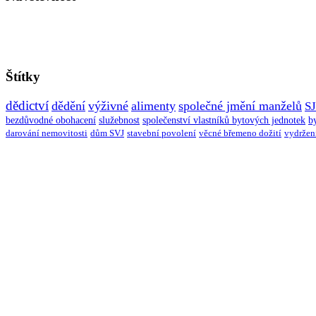
Štítky
dědictví
dědění
výživné
alimenty
společné jmění manželů
S
bezdůvodné obohacení
služebnost
společenství vlastníků bytových jednotek
b
darování nemovitosti
dům SVJ
stavební povolení
věcné břemeno dožití
vydržen