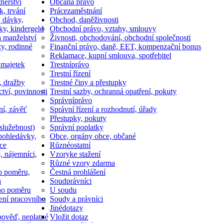
nerství
Občan
a právo
k, trvání
Práce
zaměstnání
, dávky,
Obchod, daně
živnosti
ky, kindergeld
Obchodní právo, vztahy, smlouvy
a manželství
Živnosti, obchodování, obchodní společnosti
y, rodinné
Finanční právo, daně, EET, kompenzační bonus
Reklamace, kupní smlouva, spotřebitel
 majetek
Trestní
právo
Trestní řízení
, dražby
Trestné činy a přestupky
ctví, povinnosti
Trestní sazby, ochranná opatření, pokuty
Správní
právo
ní, závěť
Správní řízení a rozhodnutí, úřady
Přestupky, pokuty
služebnost)
Správní poplatky
pohledávky,
Obce, orgány obce, občané
ce
Různé
ostatní
, nájemníci,
Vzory
ke stažení
Různé vzory zdarma
o poměru,
Čestná prohlášení
a
Soud
právníci
ho poměru
U soudu
ní pracovního
Soudy a právníci
Jiné
dotazy
ověď, neplatné
Vložit dotaz