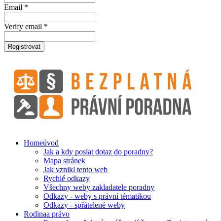
Email *
Verify email *
Registrovat
Home
úvod
Jak a kdy poslat dotaz do poradny?
Mapa stránek
Jak vznikl tento web
Rychlé odkazy
Všechny weby zakladatele poradny
Odkazy - weby s právní tématikou
Odkazy - spřátelené weby
Rodina
a právo