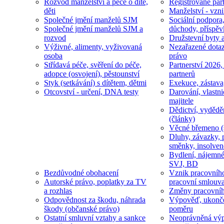
Rozvod manželství a péče o dítě,
Registrované part
děti
Manželství - vzni
Společné jmění manželů SJM
Sociální podpora
Společné jmění manželů SJM a
důchody, příspěv
rozvod
Družstevní byty 
Výživné, alimenty, vyživovaná
Nezařazené dotaz
osoba
právo
Střídavá péče, svěření do péče,
Partnerství 2026,
adopce (osvojení), pěstounství
partnerů
Styk (setkávání) s dítětem, dětmi
Exekuce, zástava
Otcovství - určení, DNA testy
Darování, vlastni
majitele
Dědictví, vydědě
(články)
Věcné břemeno (
Dluhy, závazky, 
směnky, insolven
Bydlení, nájemné
SVJ, BD
Bezdůvodné obohacení
Vznik pracovníh
Autorské právo, poplatky za TV
pracovní smlouv
a rozhlas
Změny pracovní
Odpovědnost za škodu, náhrada
Výpověď, ukonče
škody (občanské právo)
poměru
Ostatní smluvní vztahy a sankce
Neoprávněná výp