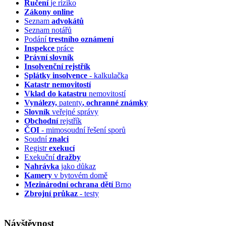
Ručení
je riziko
Zákony online
Seznam
advokátů
Seznam notářů
Podání
trestního oznámení
Inspekce
práce
Právní slovník
Insolvenční
rejstřík
Splátky insolvence
- kalkulačka
Katastr nemovitostí
Vklad do katastru
nemovitostí
Vynálezy,
patenty
, ochranné známky
Slovník
veřejné správy
Obchodní
rejstřík
ČOI
- mimosoudní řešení sporů
Soudní
znalci
Registr
exekucí
Exekuční
dražby
Nahrávka
jako důkaz
Kamery
v bytovém domě
Mezinárodní ochrana dětí
Brno
Zbrojní průkaz
- testy
Návštěvnost