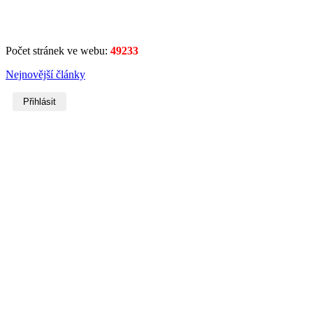
Počet stránek ve webu:
49233
Nejnovější články
Přihlásit
Username
Heslo
Zobrazit heslo
Remember Me
Přihlásit se
Forgot your username?
or
password?