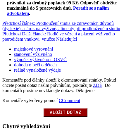
právníků za drobný poplatek 99 Kč.
Odpověď obdržíte
maximálně do 5 pracovních dnů
.
Poradit se s naším
advokátem
.
Předchozí článek: Prodloužení studia ze zdravotních důvodů
(dyslexie) - nárok na výživné, alimenty při prodlouženém studiu
Předchozí
Další článek: Rodič ve vězení a placení výživného
prarodičem vnukovi, vnučce
Následující
majetkové vyrovnání
stanovení výživného
výpočet výživného u OSVČ
dohoda o péči o dětech
reálně vynaložené výdaje
Komentáře pod články slouží k okomentování stránky. Pokud
chcete poslat dotaz našim právníkům, pokračujte
ZDE
. Do
komentářů prosíme nevkládejte dotazy. Děkujeme.
Komentáře vytvořeny pomocí
CComment
Chytré vyhledávání