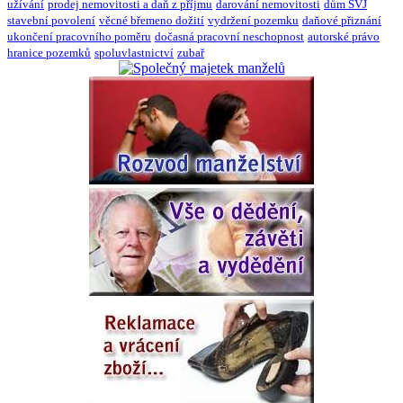
užívání
prodej nemovitosti a daň z příjmu
darování nemovitosti
dům SVJ
stavební povolení
věcné břemeno dožití
vydržení pozemku
daňové přiznání
ukončení pracovního poměru
dočasná pracovní neschopnost
autorské právo
hranice pozemků
spoluvlastnictví
zubař