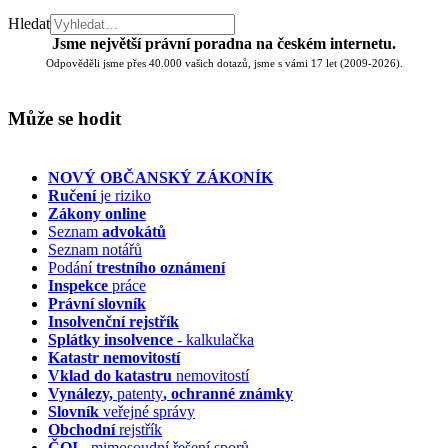
Hledat
Jsme největší právní poradna na českém internetu.
Odpověděli jsme přes 40.000 vašich dotazů, jsme s vámi 17 let (2009-2026).
Může se hodit
NOVÝ OBČANSKÝ ZÁKONÍK
Ručení
je riziko
Zákony online
Seznam
advokátů
Seznam notářů
Podání
trestního oznámení
Inspekce
práce
Právní slovník
Insolvenční
rejstřík
Splátky insolvence
- kalkulačka
Katastr nemovitostí
Vklad do katastru
nemovitostí
Vynálezy,
patenty
, ochranné známky
Slovník
veřejné správy
Obchodní
rejstřík
ČOI
- mimosoudní řešení sporů