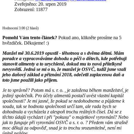
Zveřejněno: 20. srpen 2019
Zobrazení: 11877
Hodnocení 3.00 (2 hlasů)
Pomohl Vám tento článek?
Pokud ano, klikněte prosíme na 5
hvězdiček. Děkujeme! :)
Manžel mě 30.6.2019 opustil - těhotnou a s dvěma dětmi. Mám
poradce a vypracováváme dohodu o péči o dětech, kde potřebuji
stanovit alimenty a to urychleně, dokud mu to nová přítelkyně
nevysvětlí. Jedná se mi o to, že manžel je OSVČ, tudíž jsme vzali
jeho daňový základ a přiznání 2018, odečetli zaplacenou daň a
toto jsme použili jako příjem.
Je to správně? Potom má s. r. o. , je založena během manželství, je
jediný společník. Pro účely alimentů postačí uvést vlastní kapitál
společnosti? Je mi jasné, že pokud se nedohodneme a půjdeme k
soudu, tak se hodnota společnosti určí tam, ale rada bych se
dohodnula a vycházela z alespoň trochu reálných čísel. Dá se z
těchto údajů vycházet i při "pokusu" o majetkové vyrovnání? Nebo
jak to funguje při vyrovnání OSVČ a s. r. o. ? Předem vám strašně
moc děkuji za odpověď, snad je to trochu srozumitelné, není mi
úplně nejlépe.