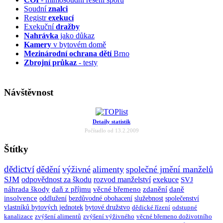
Soudní
znalci
Registr
exekucí
Exekuční
dražby
Nahrávka
jako důkaz
Kamery
v bytovém domě
Mezinárodní ochrana dětí
Brno
Zbrojní průkaz
- testy
Návštěvnost
Detaily statistik
Počítadlo od 13.2.2009
Štítky
dědictví
dědění
výživné
alimenty
společné jmění manželů
SJM
odpovědnost za škodu
rozvod manželství
exekuce
SVJ
náhrada škody
daň z příjmu
věcné břemeno
zdanění
daně
insolvence
oddlužení
bezdůvodné obohacení
služebnost
společenství
vlastníků bytových jednotek
bytové družstvo
dědické řízení
odstupné
kanalizace
zvýšení alimentů
zvýšení výživného
věcné břemeno doživotního