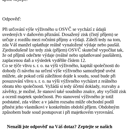
Odpověď:
Při určování výše výživného u OSVČ se vychází z údajů
uvedených v daňovém přiznání. Dosažený zisk (čistý příjem) se
určuje z rozdílu mezi ročními příjmy a výdaji. Záleží tedy na tom,
zda Váš manžel uplatňuje reálně vynaložené výdaje nebo paušál.
Zjednodušeně lze tedy zisk (příjem) OSVČ skutečně vypočítat tak,
že od příjmů odečtete výdaje (reálné nebo uplatňované paušálem),
zaplacenou daň a výsledek vydělíte číslem 12.
Co se týče vlivu s. r. o. na výši výživného, kapitál společnosti do
dohody či návrhu na určení výše výživného samozřejmě uvést
můžete, ale pokud celá záležitost dojde k soudu, soud bude při
posuzování vlivu s. r. o. na výši výživného vycházet z reálného
obratu této společnosti. Vyžádá si tedy účetní doklady, rozvahy a
závěrky, je možné, že stanoví také soudního znalce, aby vyčíslil zisk
a ocenil majetek společnosti. Pro stanovení výživného je totiž
podstatné, zda vůbec a v jakém rozsahu může obchodní podíl
přinést jeho vlastníkovi v konkrétním období příjem. Obdobným
způsobem bude soud postupovat i při majetkovém vyrovnání.
Nenašli jste odpověď na Váš dotaz? Zeptejte se našich