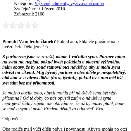
Kategorie:
Výživné, alimenty, vyživovaná osoba
Zveřejněno: 9. březen 2016
Zobrazení: 2168
Pomohl Vám tento článek?
Pokud ano, klikněte prosíme na 5
hvězdiček. Děkujeme! :)
S partnerem jsme se rozešli, máme 1 ročního syna. Partner zatím
na syna nic neplatí, pokud bych požádala o placení výživného,
mám obavy, že by soud stanovil otci návštěvy, aby si mohl syna
odvézt na víkend. Můj bývalý partner a otec dítěte je nespolehlivý,
obávám se o zdraví dítěte (úraz, týrání.), pokud by s ním měl být
syn sám bez mé přítomnosti.
Je možno docílit toho, abych mohla při návštěvě syna být vždy
přítomna? Od té doby co nás opustil zatím o návštěvu syna
neprojevil žádný zájem, ale obávám se, že až by musel platit, bude
se mně a synovi mstít. Předem děkuji za odpověď. Eva
Odpověď:
Oba rodiče mají vůči dítěti práva i povinnosti. Abyste mohla po otci