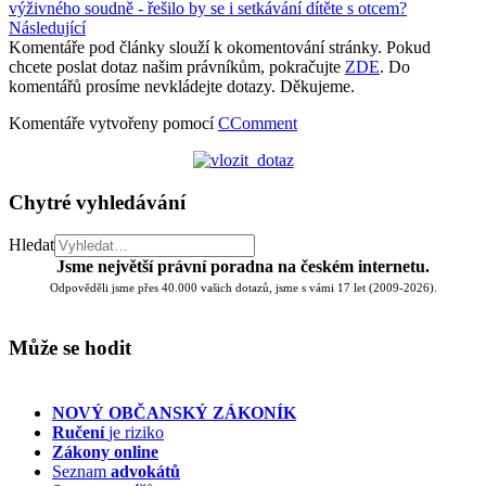
výživného soudně - řešilo by se i setkávání dítěte s otcem?
Následující
Komentáře pod články slouží k okomentování stránky. Pokud
chcete poslat dotaz našim právníkům, pokračujte
ZDE
. Do
komentářů prosíme nevkládejte dotazy. Děkujeme.
Komentáře vytvořeny pomocí
CComment
Chytré vyhledávání
Hledat
Jsme největší právní poradna na českém internetu.
Odpověděli jsme přes 40.000 vašich dotazů, jsme s vámi 17 let (2009-2026).
Může se hodit
NOVÝ OBČANSKÝ ZÁKONÍK
Ručení
je riziko
Zákony online
Seznam
advokátů