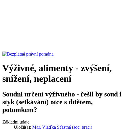
Výživné, alimenty - zvýšení,
snížení, neplacení
Soudní určení výživného - řešil by soud i
styk (setkávání) otce s dítětem,
potomkem?
Základní údaje
Uložil(a):
Mgr. Vlaďka Šťastná (soc. prac.)