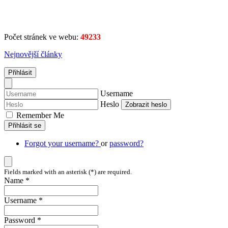
Počet stránek ve webu:
49233
Nejnovější články
Přihlásit
Username
Heslo
Zobrazit heslo
Remember Me
Přihlásit se
Forgot your username?
or
password?
Fields marked with an asterisk (*) are required.
Name *
Username *
Password *