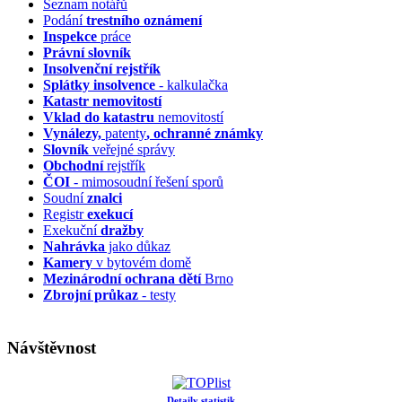
Seznam notářů
Podání
trestního oznámení
Inspekce
práce
Právní slovník
Insolvenční
rejstřík
Splátky insolvence
- kalkulačka
Katastr nemovitostí
Vklad do katastru
nemovitostí
Vynálezy,
patenty
, ochranné známky
Slovník
veřejné správy
Obchodní
rejstřík
ČOI
- mimosoudní řešení sporů
Soudní
znalci
Registr
exekucí
Exekuční
dražby
Nahrávka
jako důkaz
Kamery
v bytovém domě
Mezinárodní ochrana dětí
Brno
Zbrojní průkaz
- testy
Návštěvnost
Detaily statistik