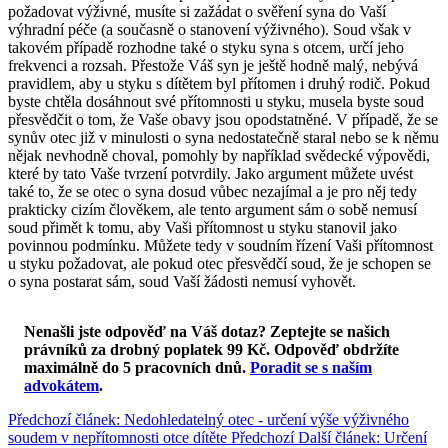
požadovat výživné, musíte si zažádat o svěření syna do Vaší
výhradní péče (a současně o stanovení výživného). Soud však v
takovém případě rozhodne také o styku syna s otcem, určí jeho
frekvenci a rozsah. Přestože Váš syn je ještě hodně malý, nebývá
pravidlem, aby u styku s dítětem byl přítomen i druhý rodič. Pokud
byste chtěla dosáhnout své přítomnosti u styku, musela byste soud
přesvědčit o tom, že Vaše obavy jsou opodstatněné. V případě, že se
synův otec již v minulosti o syna nedostatečně staral nebo se k němu
nějak nevhodně choval, pomohly by například svědecké výpovědi,
které by tato Vaše tvrzení potvrdily. Jako argument můžete uvést
také to, že se otec o syna dosud vůbec nezajímal a je pro něj tedy
prakticky cizím člověkem, ale tento argument sám o sobě nemusí
soud přimět k tomu, aby Vaši přítomnost u styku stanovil jako
povinnou podmínku. Můžete tedy v soudním řízení Vaši přítomnost
u styku požadovat, ale pokud otec přesvědčí soud, že je schopen se
o syna postarat sám, soud Vaší žádosti nemusí vyhovět.
Nenašli jste odpověď na Váš dotaz? Zeptejte se našich
právníků za drobný poplatek 99 Kč.
Odpověď obdržíte
maximálně do 5 pracovních dnů
.
Poradit se s naším
advokátem
.
Předchozí článek: Nedohledatelný otec - určení výše výživného
soudem v nepřítomnosti otce dítěte
Předchozí
Další článek: Určení