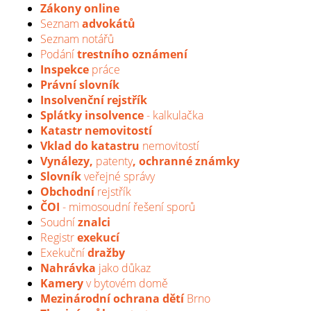
Zákony online
Seznam
advokátů
Seznam notářů
Podání
trestního oznámení
Inspekce
práce
Právní slovník
Insolvenční
rejstřík
Splátky insolvence
- kalkulačka
Katastr nemovitostí
Vklad do katastru
nemovitostí
Vynálezy,
patenty
, ochranné známky
Slovník
veřejné správy
Obchodní
rejstřík
ČOI
- mimosoudní řešení sporů
Soudní
znalci
Registr
exekucí
Exekuční
dražby
Nahrávka
jako důkaz
Kamery
v bytovém domě
Mezinárodní ochrana dětí
Brno