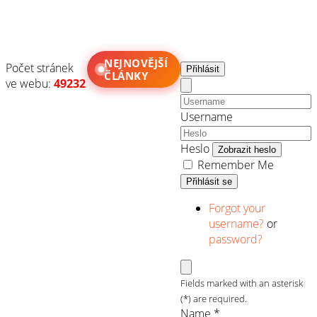
NEJNOVĚJŠÍ
Počet stránek
Přihlásit
ČLÁNKY
ve webu:
49232
Username
Heslo
Zobrazit heslo
Remember Me
Přihlásit se
Forgot your
username?
or
password?
Fields marked with an asterisk
(*) are required.
Name *