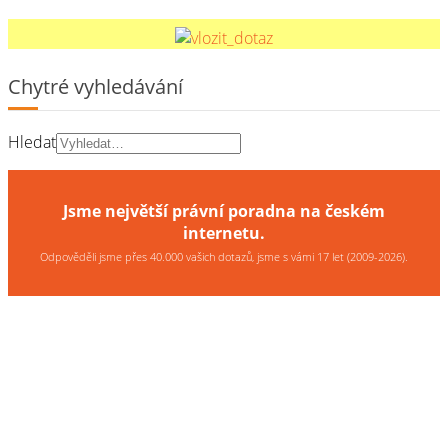
Chytré vyhledávání
Hledat
Jsme největší právní poradna na českém
internetu.
Odpověděli jsme přes 40.000 vašich dotazů, jsme s vámi 17 let (2009-2026).