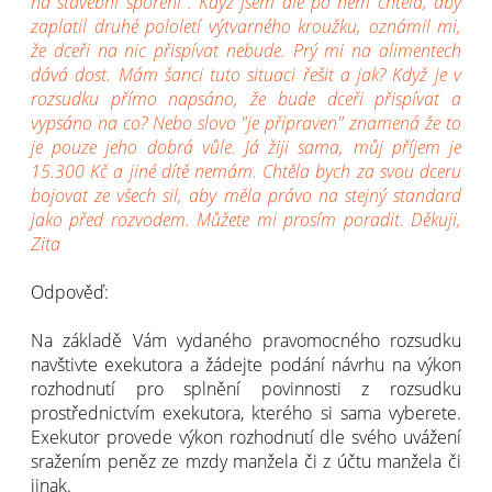
na stavební spoření". Když jsem ale po něm chtěla, aby
zaplatil druhé pololetí výtvarného kroužku, oznámil mi,
že dceři na nic přispívat nebude. Prý mi na alimentech
dává dost. Mám šanci tuto situaci řešit a jak? Když je v
rozsudku přímo napsáno, že bude dceři přispívat a
vypsáno na co? Nebo slovo "je připraven" znamená že to
je pouze jeho dobrá vůle. Já žiji sama, můj příjem je
15.300 Kč a jiné dítě nemám. Chtěla bych za svou dceru
bojovat ze všech sil, aby měla právo na stejný standard
jako před rozvodem. Můžete mi prosím poradit. Děkuji,
Zita
Odpověď:
Na základě Vám vydaného pravomocného rozsudku
navštivte exekutora a žádejte podání návrhu na výkon
rozhodnutí pro splnění povinnosti z rozsudku
prostřednictvím exekutora, kterého si sama vyberete.
Exekutor provede výkon rozhodnutí dle svého uvážení
sražením peněz ze mzdy manžela či z účtu manžela či
jinak.