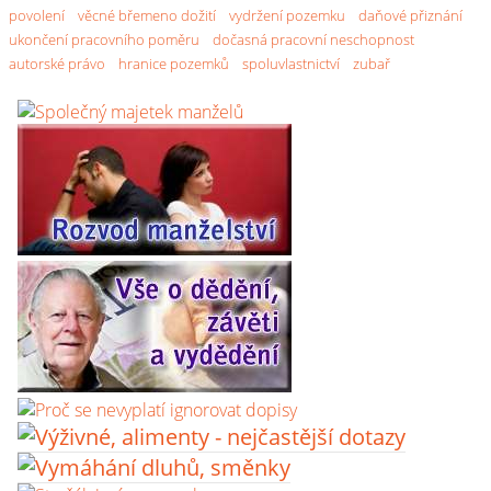
povolení
věcné břemeno dožití
vydržení pozemku
daňové přiznání
ukončení pracovního poměru
dočasná pracovní neschopnost
autorské právo
hranice pozemků
spoluvlastnictví
zubař