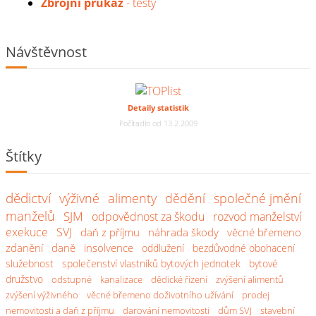
Zbrojní průkaz
- testy
Návštěvnost
Detaily statistik
Počítadlo od 13.2.2009
Štítky
dědictví
výživné
alimenty
dědění
společné jmění
manželů
SJM
odpovědnost za škodu
rozvod manželství
exekuce
SVJ
daň z příjmu
náhrada škody
věcné břemeno
zdanění
daně
insolvence
oddlužení
bezdůvodné obohacení
služebnost
společenství vlastníků bytových jednotek
bytové
družstvo
odstupné
kanalizace
dědické řízení
zvýšení alimentů
zvýšení výživného
věcné břemeno doživotního užívání
prodej
nemovitosti a daň z příjmu
darování nemovitosti
dům SVJ
stavební