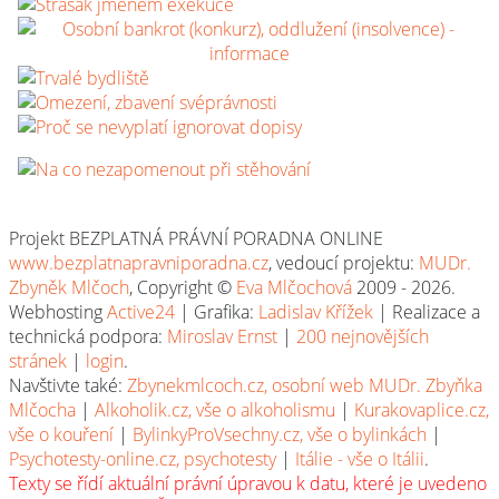
Projekt BEZPLATNÁ PRÁVNÍ PORADNA ONLINE
www.bezplatnapravniporadna.cz
, vedoucí projektu:
MUDr.
Zbyněk Mlčoch
, Copyright ©
Eva Mlčochová
2009 - 2026.
Webhosting
Active24
| Grafika:
Ladislav Křížek
| Realizace a
technická podpora:
Miroslav Ernst
|
200 nejnovějších
stránek
|
login
.
Navštivte také:
Zbynekmlcoch.cz, osobní web MUDr. Zbyňka
Mlčocha
|
Alkoholik.cz, vše o alkoholismu
|
Kurakovaplice.cz,
vše o kouření
|
BylinkyProVsechny.cz, vše o bylinkách
|
Psychotesty-online.cz, psychotesty
|
Itálie - vše o Itálii
.
Texty se řídí aktuální právní úpravou k datu, které je uvedeno