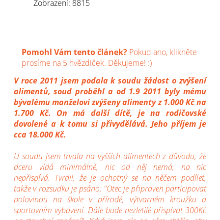
Zobrazení: 8815
Pomohl Vám tento článek?
Pokud ano, klikněte
prosíme na 5 hvězdiček. Děkujeme! :)
V roce 2011 jsem podala k soudu žádost o zvýšení
alimentů, soud proběhl a od 1.9 2011 byly mému
bývalému manželovi zvýšeny alimenty z 1.000 Kč na
1.700 Kč. On má další dítě, je na rodičovské
dovolené a k tomu si přivydělává. Jeho příjem je
cca 18.000 Kč.
U soudu jsem trvala na vyšších alimentech z důvodu, že
dceru vídá minimálně, nic od něj nemá, na nic
nepřispívá. Tvrdil, že je ochotný se na něčem podílet,
takže v rozsudku je psáno: "Otec je připraven participovat
polovinou na škole v přírodě, výtvarném kroužku a
sportovním vybavení. Dále bude nezletilé přispívat 300Kč