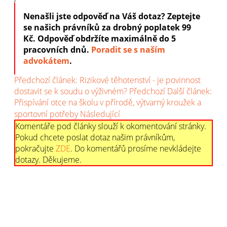
Nenašli jste odpověď na Váš dotaz? Zeptejte
se našich právníků za drobný poplatek 99
Kč.
Odpověď obdržíte maximálně do 5
pracovních dnů
.
Poradit se s naším
advokátem
.
Předchozí článek: Rizikové těhotenství - je povinnost
dostavit se k soudu o výživném?
Předchozí
Další článek:
Přispívání otce na školu v přírodě, výtvarný kroužek a
sportovní potřeby
Následující
Komentáře pod články slouží k okomentování stránky.
Pokud chcete poslat dotaz našim právníkům,
pokračujte
ZDE
. Do komentářů prosíme nevkládejte
dotazy. Děkujeme.