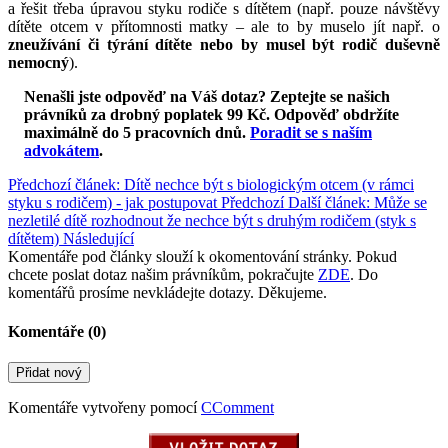
a řešit třeba úpravou styku rodiče s dítětem (např. pouze návštěvy
dítěte otcem v přítomnosti matky – ale to by muselo jít např. o
zneužívání či týrání dítěte nebo by musel být rodič duševně
nemocný
).
Nenašli jste odpověď na Váš dotaz? Zeptejte se našich
právníků za drobný poplatek 99 Kč.
Odpověď obdržíte
maximálně do 5 pracovních dnů
.
Poradit se s naším
advokátem
.
Předchozí článek: Dítě nechce být s biologickým otcem (v rámci
styku s rodičem) - jak postupovat
Předchozí
Další článek: Může se
nezletilé dítě rozhodnout že nechce být s druhým rodičem (styk s
dítětem)
Následující
Komentáře pod články slouží k okomentování stránky. Pokud
chcete poslat dotaz našim právníkům, pokračujte
ZDE
. Do
komentářů prosíme nevkládejte dotazy. Děkujeme.
Komentáře (
0
)
Přidat nový
Komentáře vytvořeny pomocí
CComment