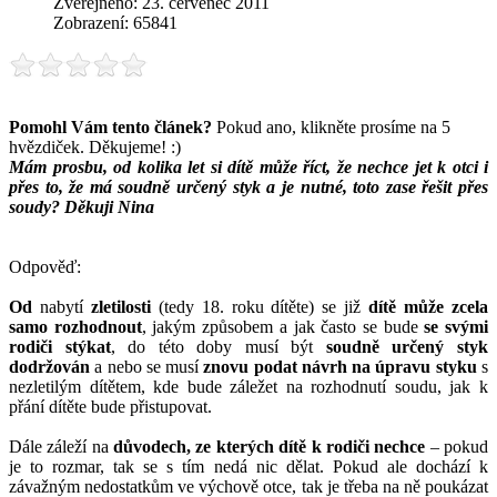
Zveřejněno: 23. červenec 2011
Zobrazení: 65841
Pomohl Vám tento článek?
Pokud ano, klikněte prosíme na 5
hvězdiček. Děkujeme! :)
Mám prosbu, od kolika let si dítě může říct, že nechce jet k otci i
přes to, že má soudně určený styk a je nutné, toto zase řešit přes
soudy? Děkuji Nina
Odpověď:
Od
nabytí
zletilosti
(tedy 18. roku dítěte) se již
dítě může zcela
samo rozhodnout
, jakým způsobem a jak často se bude
se svými
rodiči stýkat
, do této doby musí být
soudně určený styk
dodržován
a nebo se musí
znovu podat návrh na úpravu styku
s
nezletilým dítětem, kde bude záležet na rozhodnutí soudu, jak k
přání dítěte bude přistupovat.
Dále záleží na
důvodech, ze kterých dítě k rodiči nechce
– pokud
je to rozmar, tak se s tím nedá nic dělat. Pokud ale dochází k
závažným nedostatkům ve výchově otce, tak je třeba na ně poukázat