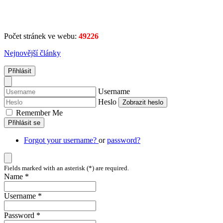
Počet stránek ve webu:
49226
Nejnovější články
Přihlásit
Username
Heslo
Zobrazit heslo
Remember Me
Přihlásit se
Forgot your username?
or
password?
Fields marked with an asterisk (*) are required.
Name *
Username *
Password *