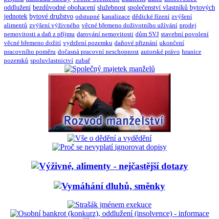
oddlužení
bezdůvodné obohacení
služebnost
společenství vlastníků bytových
jednotek
bytové družstvo
odstupné
kanalizace
dědické řízení
zvýšení
alimentů
zvýšení výživného
věcné břemeno doživotního užívání
prodej
nemovitosti a daň z příjmu
darování nemovitosti
dům SVJ
stavební povolení
věcné břemeno dožití
vydržení pozemku
daňové přiznání
ukončení
pracovního poměru
dočasná pracovní neschopnost
autorské právo
hranice
pozemků
spoluvlastnictví
zubař