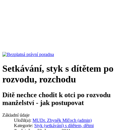
Setkávání, styk s dítětem po
rozvodu, rozchodu
Dítě nechce chodit k otci po rozvodu
manželství - jak postupovat
Základní údaje
Uložil(a):
MUDr. Zbyněk Mlčoch (admin)
Kategorie:
Styk (setkávání) s dítětem, dětmi