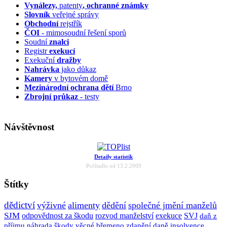
Vynálezy,
patenty
, ochranné známky
Slovník
veřejné správy
Obchodní
rejstřík
ČOI
- mimosoudní řešení sporů
Soudní
znalci
Registr
exekucí
Exekuční
dražby
Nahrávka
jako důkaz
Kamery
v bytovém domě
Mezinárodní ochrana dětí
Brno
Zbrojní průkaz
- testy
Návštěvnost
Detaily statistik
Počítadlo od 13.2.2009
Štítky
dědictví
výživné
alimenty
dědění
společné jmění manželů
SJM
odpovědnost za škodu
rozvod manželství
exekuce
SVJ
daň z
příjmu
náhrada škody
věcné břemeno
zdanění
daně
insolvence