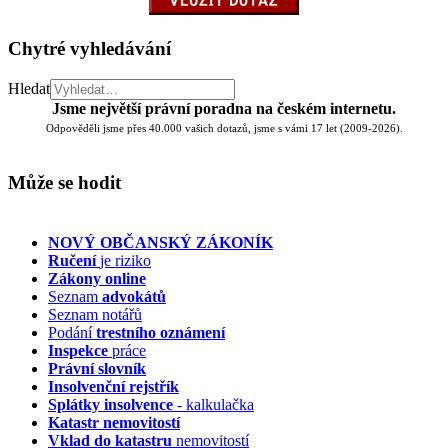
Chytré vyhledávání
Hledat
Jsme největší právní poradna na českém internetu.
Odpověděli jsme přes 40.000 vašich dotazů, jsme s vámi 17 let (2009-2026).
Může se hodit
NOVÝ OBČANSKÝ ZÁKONÍK
Ručení
je riziko
Zákony online
Seznam
advokátů
Seznam notářů
Podání
trestního oznámení
Inspekce
práce
Právní slovník
Insolvenční
rejstřík
Splátky insolvence
- kalkulačka
Katastr nemovitostí
Vklad do katastru
nemovitostí