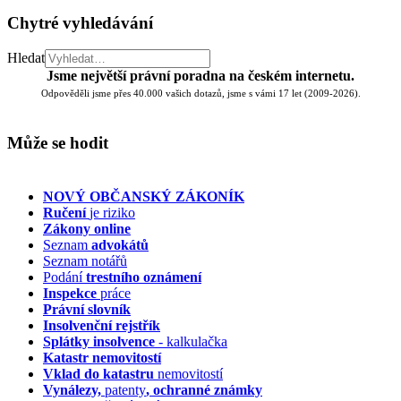
Chytré vyhledávání
Hledat
Jsme největší právní poradna na českém internetu.
Odpověděli jsme přes 40.000 vašich dotazů, jsme s vámi 17 let (2009-2026).
Může se hodit
NOVÝ OBČANSKÝ ZÁKONÍK
Ručení
je riziko
Zákony online
Seznam
advokátů
Seznam notářů
Podání
trestního oznámení
Inspekce
práce
Právní slovník
Insolvenční
rejstřík
Splátky insolvence
- kalkulačka
Katastr nemovitostí
Vklad do katastru
nemovitostí
Vynálezy,
patenty
, ochranné známky