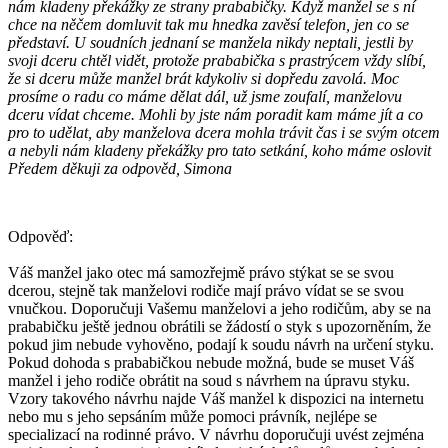
nám kladeny překážky ze strany prababičky. Když manžel se s ní
chce na něčem domluvit tak mu hnedka zavěsí telefon, jen co se
představí. U soudních jednaní se manžela nikdy neptali, jestli by
svoji dceru chtěl vidět, protože prababička s prastrýcem vždy slíbí,
že si dceru může manžel brát kdykoliv si dopředu zavolá. Moc
prosíme o radu co máme dělat dál, už jsme zoufalí, manželovu
dceru vídat chceme. Mohli by jste nám poradit kam máme jít a co
pro to udělat, aby manželova dcera mohla trávit čas i se svým otcem
a nebyli nám kladeny překážky pro tato setkání, koho máme oslovit
Předem děkuji za odpověd, Simona
Odpověď:
Váš manžel jako otec má samozřejmě právo stýkat se se svou
dcerou, stejně tak manželovi rodiče mají právo vídat se se svou
vnučkou. Doporučuji Vašemu manželovi a jeho rodičům, aby se na
prababičku ještě jednou obrátili se žádostí o styk s upozorněním, že
pokud jim nebude vyhověno, podají k soudu návrh na určení styku.
Pokud dohoda s prababičkou nebude možná, bude se muset Váš
manžel i jeho rodiče obrátit na soud s návrhem na úpravu styku.
Vzory takového návrhu najde Váš manžel k dispozici na internetu
nebo mu s jeho sepsáním může pomoci právník, nejlépe se
specializací na rodinné právo. V návrhu doporučuji uvést zejména