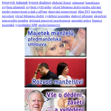
bytových jednotek
bytové družstvo
dědické řízení
odstupné
kanalizace
zvýšení alimentů
zvýšení výživného
věcné břemeno doživotního užívání
prodej nemovitosti a daň z příjmu
darování nemovitosti
dům SVJ
stavební
povolení
věcné břemeno dožití
vydržení pozemku
daňové přiznání
ukončení
pracovního poměru
dočasná pracovní neschopnost
autorské právo
hranice
pozemků
vypořádání SJM
spoluvlastnictví