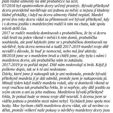
platí řádně alimenty na dítě prababičce na účet.
07/2018 byl opatrovníkem dcery určený prastrýc. Bývalá přítelkyně
dceru pravidelně navštěvuje asi jednou za měsíc a nejsou jí kladeny
žádné překážky, i když na dceru alimenty řádně neplatí. Manžel
první dva roky dceru vídal za přítomnosti své bývalé přítelkyně, kdy
i s dcerou jezdila s manželovými rodiči k nim na chatu, kde spolu
trávili delší čas.
2017 se rodiče manžela domlouvali s prababičkou, že by si dceru
rádi brali na jeden víkend v měsíci k nim domů, prababička
souhlasila, ale poté kdykoliv jsme se s prababičkou domlouvali na
návštěvě, byla dcera nemocná a tudíž 2017-2019 manžel svoje dítě
neviděl z důvodu, že buď je nemocná, nebo má jiné aktivity.
08/2018 jsme se s manželem brali a chtěli jsme, aby byla s námi i
manželova dcera, ale prababička nám to zakázala.
2017-2019 je to pořád stejné. Dítě nám nedovolují si brát. Když ji
pošleme dopis, tak se k ní ani nedostane.
Dárky, které jsme ji nakoupili tak je ani nedostala, protože bývalá
přítelkyně manžela jí je dát odmítá, protože jsem je nakupovala já.
Minulý týden když rodiče manžela volali, aby si domluvili víkend se
svoji vnučkou tak prababička řekla, že si nepřeje, aby dítě jezdilo za
svým otcem a ani za jeho rodinou. Manželova bývalá přítelkyně
řekla, že pokud bude se mnou svoje dítě neuvidí. S dcerou jsem se
viděla jednou a problém mezi námi nebyl. Vycházeli jsme spolu moc
hezky. Moc bychom chtěli manželovu dceru vídat, ale už nevíme co
dělat, protože veškeré naše pokusy o návštěvy manželovy dcery jsou