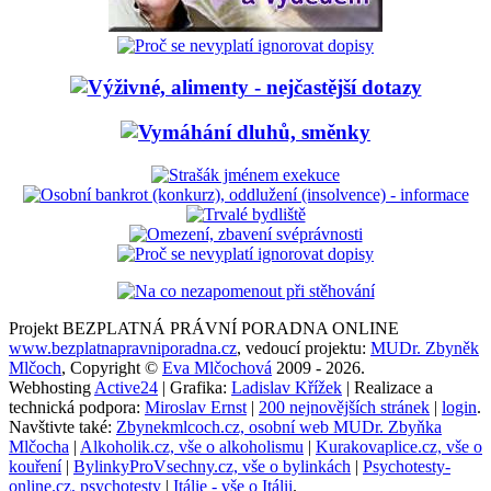
Projekt BEZPLATNÁ PRÁVNÍ PORADNA ONLINE
www.bezplatnapravniporadna.cz
, vedoucí projektu:
MUDr. Zbyněk
Mlčoch
, Copyright ©
Eva Mlčochová
2009 - 2026.
Webhosting
Active24
| Grafika:
Ladislav Křížek
| Realizace a
technická podpora:
Miroslav Ernst
|
200 nejnovějších stránek
|
login
.
Navštivte také:
Zbynekmlcoch.cz, osobní web MUDr. Zbyňka
Mlčocha
|
Alkoholik.cz, vše o alkoholismu
|
Kurakovaplice.cz, vše o
kouření
|
BylinkyProVsechny.cz, vše o bylinkách
|
Psychotesty-
online.cz, psychotesty
|
Itálie - vše o Itálii
.