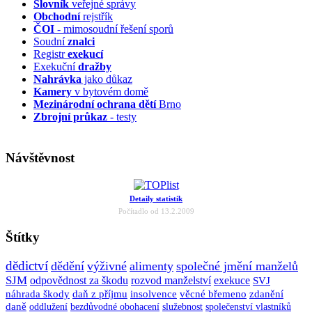
Slovník
veřejné správy
Obchodní
rejstřík
ČOI
- mimosoudní řešení sporů
Soudní
znalci
Registr
exekucí
Exekuční
dražby
Nahrávka
jako důkaz
Kamery
v bytovém domě
Mezinárodní ochrana dětí
Brno
Zbrojní průkaz
- testy
Návštěvnost
Detaily statistik
Počítadlo od 13.2.2009
Štítky
dědictví
dědění
výživné
alimenty
společné jmění manželů
SJM
odpovědnost za škodu
rozvod manželství
exekuce
SVJ
náhrada škody
daň z příjmu
insolvence
věcné břemeno
zdanění
daně
oddlužení
bezdůvodné obohacení
služebnost
společenství vlastníků