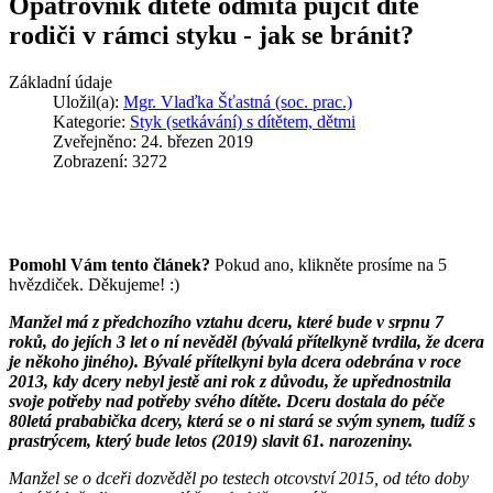
Opatrovník dítěte odmítá půjčit dítě
rodiči v rámci styku - jak se bránit?
Základní údaje
Uložil(a):
Mgr. Vlaďka Šťastná (soc. prac.)
Kategorie:
Styk (setkávání) s dítětem, dětmi
Zveřejněno: 24. březen 2019
Zobrazení: 3272
Pomohl Vám tento článek?
Pokud ano, klikněte prosíme na 5
hvězdiček. Děkujeme! :)
Manžel má z předchozího vztahu dceru, které bude v srpnu 7
roků, do jejích 3 let o ní nevěděl (bývalá přítelkyně tvrdila, že dcera
je někoho jiného). Bývalé přítelkyni byla dcera odebrána v roce
2013, kdy dcery nebyl jestě ani rok z důvodu, že upřednostnila
svoje potřeby nad potřeby svého dítěte. Dceru dostala do péče
80letá prababička dcery, která se o ni stará se svým synem, tudíž s
prastrýcem, který bude letos (2019) slavit 61. narozeniny.
Manžel se o dceři dozvěděl po testech otcovství 2015, od této doby