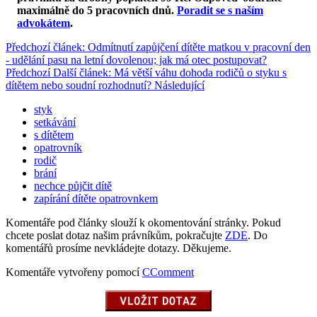
maximálně do 5 pracovních dnů
.
Poradit se s naším
advokátem
.
Předchozí článek: Odmítnutí zapůjčení dítěte matkou v pracovní den
- udělání pasu na letní dovolenou; jak má otec postupovat?
Předchozí
Další článek: Má větší váhu dohoda rodičů o styku s
dítětem nebo soudní rozhodnutí?
Následující
styk
setkávání
s dítětem
opatrovník
rodič
brání
nechce půjčit dítě
zapírání dítěte opatrovnkem
Komentáře pod články slouží k okomentování stránky. Pokud
chcete poslat dotaz našim právníkům, pokračujte
ZDE
. Do
komentářů prosíme nevkládejte dotazy. Děkujeme.
Komentáře vytvořeny pomocí
CComment