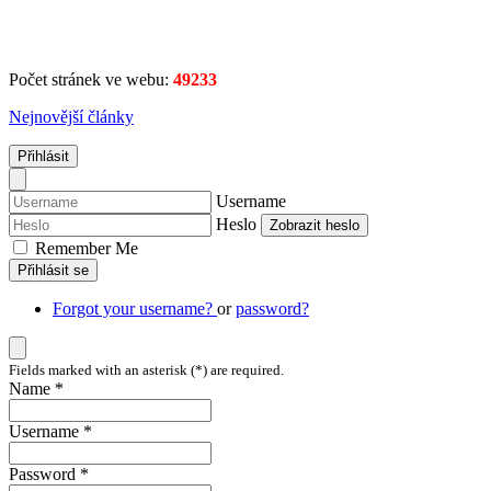
Počet stránek ve webu:
49233
Nejnovější články
Přihlásit
Username
Heslo
Zobrazit heslo
Remember Me
Přihlásit se
Forgot your username?
or
password?
Fields marked with an asterisk (*) are required.
Name *
Username *
Password *