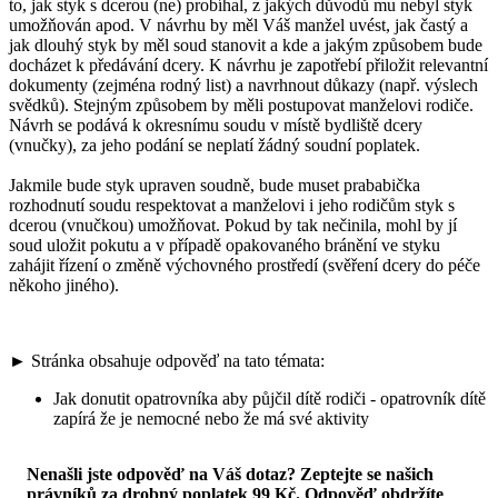
to, jak styk s dcerou (ne) probíhal, z jakých důvodů mu nebyl styk
umožňován apod. V návrhu by měl Váš manžel uvést, jak častý a
jak dlouhý styk by měl soud stanovit a kde a jakým způsobem bude
docházet k předávání dcery. K návrhu je zapotřebí přiložit relevantní
dokumenty (zejména rodný list) a navrhnout důkazy (např. výslech
svědků). Stejným způsobem by měli postupovat manželovi rodiče.
Návrh se podává k okresnímu soudu v místě bydliště dcery
(vnučky), za jeho podání se neplatí žádný soudní poplatek.
Jakmile bude styk upraven soudně, bude muset prababička
rozhodnutí soudu respektovat a manželovi i jeho rodičům styk s
dcerou (vnučkou) umožňovat. Pokud by tak nečinila, mohl by jí
soud uložit pokutu a v případě opakovaného bránění ve styku
zahájit řízení o změně výchovného prostředí (svěření dcery do péče
někoho jiného).
► Stránka obsahuje odpověď na tato témata:
Jak donutit opatrovníka aby půjčil dítě rodiči - opatrovník dítě
zapírá že je nemocné nebo že má své aktivity
Nenašli jste odpověď na Váš dotaz? Zeptejte se našich
právníků za drobný poplatek 99 Kč.
Odpověď obdržíte