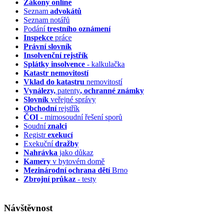
Zákony online
Seznam
advokátů
Seznam notářů
Podání
trestního oznámení
Inspekce
práce
Právní slovník
Insolvenční
rejstřík
Splátky insolvence
- kalkulačka
Katastr nemovitostí
Vklad do katastru
nemovitostí
Vynálezy,
patenty
, ochranné známky
Slovník
veřejné správy
Obchodní
rejstřík
ČOI
- mimosoudní řešení sporů
Soudní
znalci
Registr
exekucí
Exekuční
dražby
Nahrávka
jako důkaz
Kamery
v bytovém domě
Mezinárodní ochrana dětí
Brno
Zbrojní průkaz
- testy
Návštěvnost