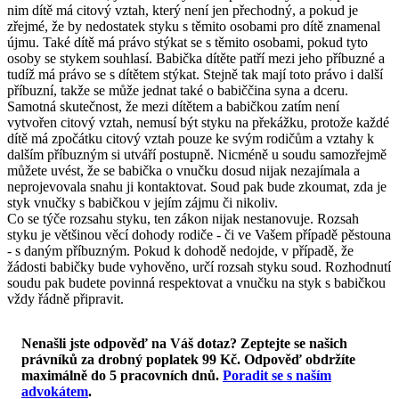
nim dítě má citový vztah, který není jen přechodný, a pokud je
zřejmé, že by nedostatek styku s těmito osobami pro dítě znamenal
újmu. Také dítě má právo stýkat se s těmito osobami, pokud tyto
osoby se stykem souhlasí. Babička dítěte patří mezi jeho příbuzné a
tudíž má právo se s dítětem stýkat. Stejně tak mají toto právo i další
příbuzní, takže se může jednat také o babiččina syna a dceru.
Samotná skutečnost, že mezi dítětem a babičkou zatím není
vytvořen citový vztah, nemusí být styku na překážku, protože každé
dítě má zpočátku citový vztah pouze ke svým rodičům a vztahy k
dalším příbuzným si utváří postupně. Nicméně u soudu samozřejmě
můžete uvést, že se babička o vnučku dosud nijak nezajímala a
neprojevovala snahu ji kontaktovat. Soud pak bude zkoumat, zda je
styk vnučky s babičkou v jejím zájmu či nikoliv.
Co se týče rozsahu styku, ten zákon nijak nestanovuje. Rozsah
styku je většinou věcí dohody rodiče - či ve Vašem případě pěstouna
- s daným příbuzným. Pokud k dohodě nedojde, v případě, že
žádosti babičky bude vyhověno, určí rozsah styku soud. Rozhodnutí
soudu pak budete povinná respektovat a vnučku na styk s babičkou
vždy řádně připravit.
Nenašli jste odpověď na Váš dotaz? Zeptejte se našich
právníků za drobný poplatek 99 Kč.
Odpověď obdržíte
maximálně do 5 pracovních dnů
.
Poradit se s naším
advokátem
.