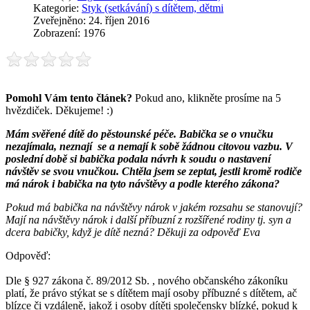
Kategorie:
Styk (setkávání) s dítětem, dětmi
Zveřejněno: 24. říjen 2016
Zobrazení: 1976
Pomohl Vám tento článek?
Pokud ano, klikněte prosíme na 5
hvězdiček. Děkujeme! :)
Mám svěřené dítě do pěstounské péče. Babička se o vnučku
nezajímala, neznají se a nemají k sobě žádnou citovou vazbu. V
poslední době si babička podala návrh k soudu o nastavení
návštěv se svou vnučkou. Chtěla jsem se zeptat, jestli kromě rodiče
má nárok i babička na tyto návštěvy a podle kterého zákona?
Pokud má babička na návštěvy nárok v jakém rozsahu se stanovují?
Mají na návštěvy nárok i další příbuzní z rozšířené rodiny tj. syn a
dcera babičky, když je dítě nezná? Děkuji za odpověď Eva
Odpověď:
Dle § 927 zákona č. 89/2012 Sb. , nového občanského zákoníku
platí, že právo stýkat se s dítětem mají osoby příbuzné s dítětem, ač
blízce či vzdáleně, jakož i osoby dítěti společensky blízké, pokud k