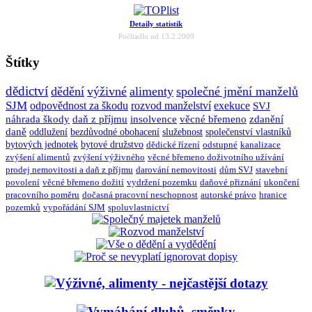
Detaily statistik
Počítadlo od 13.2.2009
Štítky
dědictví
dědění
výživné
alimenty
společné jmění manželů
SJM
odpovědnost za škodu
rozvod manželství
exekuce
SVJ
náhrada škody
daň z příjmu
insolvence
věcné břemeno
zdanění
daně
oddlužení
bezdůvodné obohacení
služebnost
společenství vlastníků
bytových jednotek
bytové družstvo
dědické řízení
odstupné
kanalizace
zvýšení alimentů
zvýšení výživného
věcné břemeno doživotního užívání
prodej nemovitosti a daň z příjmu
darování nemovitosti
dům SVJ
stavební
povolení
věcné břemeno dožití
vydržení pozemku
daňové přiznání
ukončení
pracovního poměru
dočasná pracovní neschopnost
autorské právo
hranice
pozemků
vypořádání SJM
spoluvlastnictví