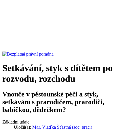
Setkávání, styk s dítětem po
rozvodu, rozchodu
Vnouče v pěstounské péči a styk,
setkávání s prarodičem, prarodiči,
babičkou, dědečkem?
Základní údaje
Uložil(a):
Mgr. Vlaďka Šťastná (soc. prac.)