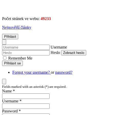
Počet stránek ve webu:
49233
Nejnovější články
Přihlásit
Username
Heslo
Zobrazit heslo
Remember Me
Přihlásit se
Forgot your username?
or
password?
Fields marked with an asterisk (*) are required.
Name *
Username *
Password *