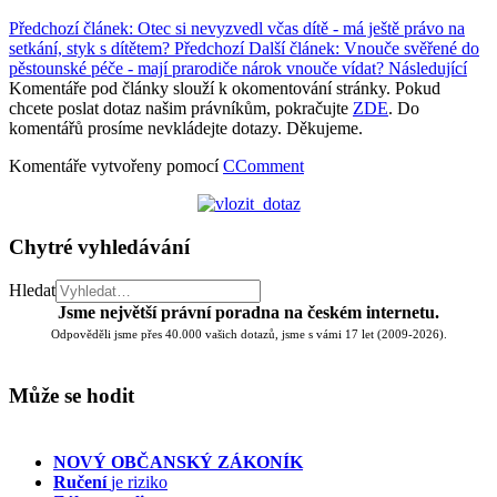
Předchozí článek: Otec si nevyzvedl včas dítě - má ještě právo na
setkání, styk s dítětem?
Předchozí
Další článek: Vnouče svěřené do
pěstounské péče - mají prarodiče nárok vnouče vídat?
Následující
Komentáře pod články slouží k okomentování stránky. Pokud
chcete poslat dotaz našim právníkům, pokračujte
ZDE
. Do
komentářů prosíme nevkládejte dotazy. Děkujeme.
Komentáře vytvořeny pomocí
CComment
Chytré vyhledávání
Hledat
Jsme největší právní poradna na českém internetu.
Odpověděli jsme přes 40.000 vašich dotazů, jsme s vámi 17 let (2009-2026).
Může se hodit
NOVÝ OBČANSKÝ ZÁKONÍK
Ručení
je riziko