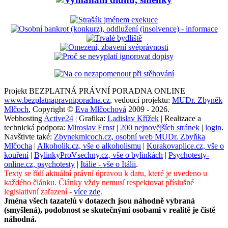
Projekt BEZPLATNÁ PRÁVNÍ PORADNA ONLINE
www.bezplatnapravniporadna.cz
, vedoucí projektu:
MUDr. Zbyněk
Mlčoch
, Copyright ©
Eva Mlčochová
2009 - 2026.
Webhosting
Active24
| Grafika:
Ladislav Křížek
| Realizace a
technická podpora:
Miroslav Ernst
|
200 nejnovějších stránek
|
login
.
Navštivte také:
Zbynekmlcoch.cz, osobní web MUDr. Zbyňka
Mlčocha
|
Alkoholik.cz, vše o alkoholismu
|
Kurakovaplice.cz, vše o
kouření
|
BylinkyProVsechny.cz, vše o bylinkách
|
Psychotesty-
online.cz, psychotesty
|
Itálie - vše o Itálii
.
Texty se řídí aktuální právní úpravou k datu, které je uvedeno u
každého článku. Články vždy nemusí respektovat příslušné
legislativní zařazení -
více zde
.
Jména všech tazatelů v dotazech jsou náhodně vybraná
(smyšlená), podobnost se skutečnými osobami v realitě je čistě
náhodná.