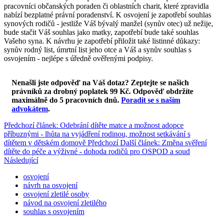
pracovníci občanských poraden či oblastních charit, které zpravidla
nabízí bezplatné právní poradenství. K osvojení je zapotřebí souhlas
synových rodičů - jestliže Váš bývalý manžel (synův otec) už nežije,
bude stačit Váš souhlas jako matky, zapotřebí bude také souhlas
Vašeho syna. K návrhu je zapotřebí přiložit také listinné důkazy:
synův rodný list, úmrtní list jeho otce a Váš a synův souhlas s
osvojením - nejlépe s úředně ověřenými podpisy.
Nenašli jste odpověď na Váš dotaz? Zeptejte se našich
právníků za drobný poplatek 99 Kč.
Odpověď obdržíte
maximálně do 5 pracovních dnů
.
Poradit se s naším
advokátem
.
Předchozí článek: Odebrání dítěte matce a možnost adopce
příbuznými - lhůta na vyjádření rodinou, možnost setkávání s
dítětem v dětském domově
Předchozí
Další článek: Změna svěření
dítěte do péče a výživné - dohoda rodičů pro OSPOD a soud
Následující
osvojení
návrh na osvojení
osvojení zletilé osoby
návod na osvojení zletilého
souhlas s osvojením