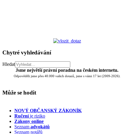
Chytré vyhledávání
Hledat
Jsme největší právní poradna na českém internetu.
Odpověděli jsme přes 40.000 vašich dotazů, jsme s vámi 17 let (2009-2026).
Může se hodit
NOVÝ OBČANSKÝ ZÁKONÍK
Ručení
je riziko
Zákony online
Seznam
advokátů
Seznam notářů