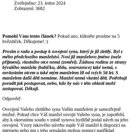
Zveřejněno: 23. leden 2024
Zobrazení: 3682
Pomohl Vám tento článek?
Pokud ano, klikněte prosíme na 5
hvězdiček. Děkujeme! :)
Prosím o radu a postup k osvojení syna, který je již zletilý. Byl z
mého předchozího manželství. Nosí již manželovo jméno (naše
příjmení), vlastního otce nemá (zemřel). Žádnou rodinu ze strany
bývalého manžela (babičku, dědu, sourozence) také nemá, s
nevlastním otcem a také mým manželem žil od svých 5ti let. S
manželem další děti nemáme. Manžel nemá vlastní děti. Potřebuji
poradit jak postupovat, nebo, kdo by nás v této oblasti mohl
zastupovat. Děkuji.
Odpověď:
Osvojení Vašeho zletilého syna Vaším manželem je samozřejmě
možné. Pokud chce Váš manžel osvojit Vašeho syna, je zapotřebí,
aby k okresnímu soudu v místě synova bydliště podal návrh na jeho
osvojení. Vzory takového návrhu najde Váš manžel k dispozici na
internetu nebo mu s jeho sepsáním mohou pomoci například