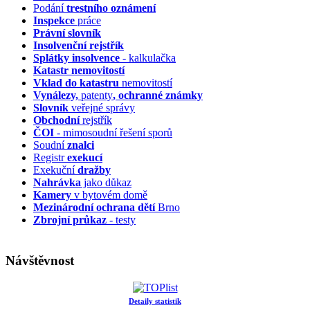
Podání
trestního oznámení
Inspekce
práce
Právní slovník
Insolvenční
rejstřík
Splátky insolvence
- kalkulačka
Katastr nemovitostí
Vklad do katastru
nemovitostí
Vynálezy,
patenty
, ochranné známky
Slovník
veřejné správy
Obchodní
rejstřík
ČOI
- mimosoudní řešení sporů
Soudní
znalci
Registr
exekucí
Exekuční
dražby
Nahrávka
jako důkaz
Kamery
v bytovém domě
Mezinárodní ochrana dětí
Brno
Zbrojní průkaz
- testy
Návštěvnost
Detaily statistik