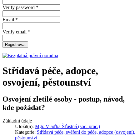
Verify password *
Email *
Verify email *
Registrovat
Střídavá péče, adopce,
osvojení, pěstounství
Osvojení zletilé osoby - postup, návod,
kde požádat?
Základní údaje
Uložil(a):
Mgr. Vlaďka Šťastná (soc. prac.)
Kategorie:
Střídavá péče, svěření do péče, adopce (osvojení),
pěstounství