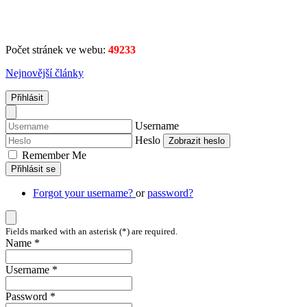
Počet stránek ve webu:
49233
Nejnovější články
Přihlásit
Username
Heslo
Zobrazit heslo
Remember Me
Přihlásit se
Forgot your username?
or
password?
Fields marked with an asterisk (*) are required.
Name *
Username *
Password *