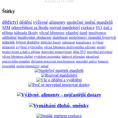
Počítadlo od 13.2.2009
Štítky
dědictví
dědění
výživné
alimenty
společné jmění manželů
SJM
odpovědnost za škodu
rozvod manželství
exekuce
SVJ
daň z
příjmu
náhrada škody
věcné břemeno
zdanění
daně
insolvence
oddlužení
bezdůvodné obohacení
služebnost
společenství vlastníků bytových
jednotek
bytové družstvo
dědické řízení
odstupné
kanalizace
zvýšení
alimentů
zvýšení výživného
věcné břemeno doživotního užívání
prodej
nemovitosti a daň z příjmu
darování nemovitosti
dům SVJ
stavební povolení
věcné břemeno dožití
vydržení pozemku
daňové přiznání
ukončení
pracovního poměru
dočasná pracovní neschopnost
autorské právo
hranice
pozemků
spoluvlastnictví
zubař