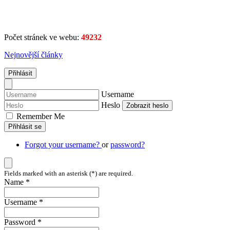
Počet stránek ve webu:
49232
Nejnovější články
Přihlásit
Username
Heslo
Zobrazit heslo
Remember Me
Přihlásit se
Forgot your username?
or
password?
Fields marked with an asterisk (*) are required.
Name *
Username *
Password *