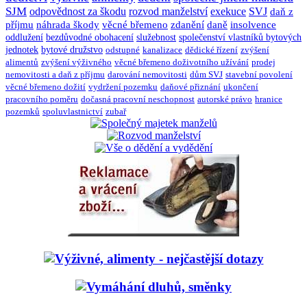
SJM
odpovědnost za škodu
rozvod manželství
exekuce
SVJ
daň z
příjmu
náhrada škody
věcné břemeno
zdanění
daně
insolvence
oddlužení
bezdůvodné obohacení
služebnost
společenství vlastníků bytových
jednotek
bytové družstvo
odstupné
kanalizace
dědické řízení
zvýšení
alimentů
zvýšení výživného
věcné břemeno doživotního užívání
prodej
nemovitosti a daň z příjmu
darování nemovitosti
dům SVJ
stavební povolení
věcné břemeno dožití
vydržení pozemku
daňové přiznání
ukončení
pracovního poměru
dočasná pracovní neschopnost
autorské právo
hranice
pozemků
spoluvlastnictví
zubař