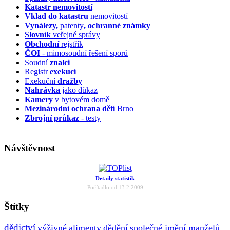
Katastr nemovitostí
Vklad do katastru
nemovitostí
Vynálezy,
patenty
, ochranné známky
Slovník
veřejné správy
Obchodní
rejstřík
ČOI
- mimosoudní řešení sporů
Soudní
znalci
Registr
exekucí
Exekuční
dražby
Nahrávka
jako důkaz
Kamery
v bytovém domě
Mezinárodní ochrana dětí
Brno
Zbrojní průkaz
- testy
Návštěvnost
Detaily statistik
Počítadlo od 13.2.2009
Štítky
dědictví
výživné
alimenty
dědění
společné jmění manželů