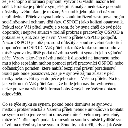
že je schopno informaci přijmout, vytvořit si vlastní názor a ten
sdělit. Protože je přítelův syn ještě příliš malý a nedokáže posoudit
důsledky svého přání, je možné, že soud k jeho přání či názoru
nepřihlédne. Přítelova syna bude v soudním řízení zastupovat orgán
sociálně-právní ochrany dětí (tzv. OSPOD) jako kolizní opatrovník.
Pokud tedy Váš přítel uvažuje o tom, že by syna chtěl do své péče,
doporučuji nejprve situaci v rodině probrat s pracovníky OSPOD a
pokusit se zjistit, zda by návrh Vašeho přítele OSPOD podpořil.
Názor OSPOD je totiž pro soud důležitý a soud se velmi často řídí
doporučením OSPOD. Váš přítel pak může k okresnímu soudu v
místě synova bydliště podat návrh na svěření syna do jeho výlučné
péče. Vzory takového návrhu najde k dispozici na internetu nebo
mu s jeho sepsáním mohou pomoci právě pracovníci OSPOD nebo
občanských poraden, které nabízí bezplatné právní poradenství.
Soud pak bude posuzovat, zda je v synově zájmu zůstat v péči
matky nebo svěřit syna do péče jeho otce – Vašeho přítele. Na to,
jak velkou má Váš přítel šanci, že bude jeho návrhu vyhověno,
nelze pouze na základě informací obsažených ve Vašem dotazu
odpovědět.
Co se týče styku se synem, pokud bude domluva se synovou
matkou problematická a Vašemu příteli nebude umožňován kontakt
se synem nebo jen ve velmi omezené míře či velmi nepravidelně,
může Váš přítel opět podat k okresnímu soudu v místě bydliště syna
návrh na určení styku se synem. Soud by pak určil, kdy a jak často