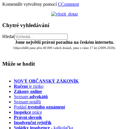
Komentáře vytvořeny pomocí
CComment
Chytré vyhledávání
Hledat
Jsme největší právní poradna na českém internetu.
Odpověděli jsme přes 40.000 vašich dotazů, jsme s vámi 17 let (2009-2026).
Může se hodit
NOVÝ OBČANSKÝ ZÁKONÍK
Ručení
je riziko
Zákony online
Seznam
advokátů
Seznam notářů
Podání
trestního oznámení
Inspekce
práce
Právní slovník
Insolvenční
rejstřík
Splátky insolvence
- kalkulačka