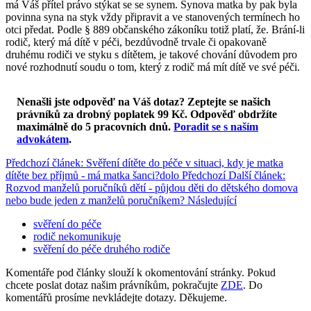
má Váš přítel právo stýkat se se synem. Synova matka by pak byla
povinna syna na styk vždy připravit a ve stanovených termínech ho
otci předat. Podle § 889 občanského zákoníku totiž platí, že. Brání-li
rodič, který má dítě v péči, bezdůvodně trvale či opakovaně
druhému rodiči ve styku s dítětem, je takové chování důvodem pro
nové rozhodnutí soudu o tom, který z rodič má mít dítě ve své péči.
Nenašli jste odpověď na Váš dotaz? Zeptejte se našich
právníků za drobný poplatek 99 Kč.
Odpověď obdržíte
maximálně do 5 pracovních dnů
.
Poradit se s naším
advokátem
.
Předchozí článek: Svěření dítěte do péče v situaci, kdy je matka
dítěte bez příjmů - má matka šanci?dolo
Předchozí
Další článek:
Rozvod manželů poručníků dětí - půjdou děti do dětského domova
nebo bude jeden z manželů poručníkem?
Následující
svěření do péče
rodič nekomunikuje
svěření do péče druhého rodiče
Komentáře pod články slouží k okomentování stránky. Pokud
chcete poslat dotaz našim právníkům, pokračujte
ZDE
. Do
komentářů prosíme nevkládejte dotazy. Děkujeme.