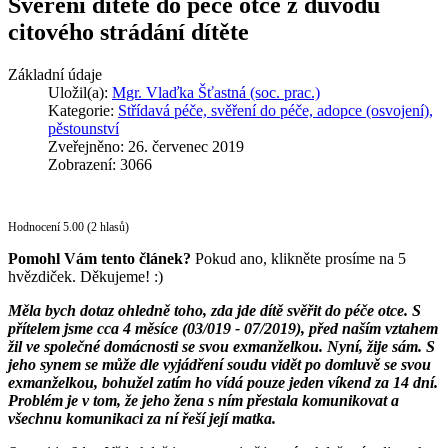
Svěření dítěte do péče otce z důvodu
citového strádání dítěte
Základní údaje
Uložil(a):
Mgr. Vlaďka Šťastná (soc. prac.)
Kategorie:
Střídavá péče, svěření do péče, adopce (osvojení),
pěstounství
Zveřejněno: 26. červenec 2019
Zobrazení: 3066
Hodnocení 5.00 (2 hlasů)
Pomohl Vám tento článek?
Pokud ano, klikněte prosíme na 5
hvězdiček. Děkujeme! :)
Měla bych dotaz ohledně toho, zda jde dítě svěřit do péče otce. S
přítelem jsme cca 4 měsíce (03/019 - 07/2019), před naším vztahem
žil ve společné domácnosti se svou exmanželkou. Nyní, žije sám. S
jeho synem se může dle vyjádření soudu vidět po domluvě se svou
exmanželkou, bohužel zatím ho vídá pouze jeden víkend za 14 dní.
Problém je v tom, že jeho žena s ním přestala komunikovat a
všechnu komunikaci za ní řeší její matka.