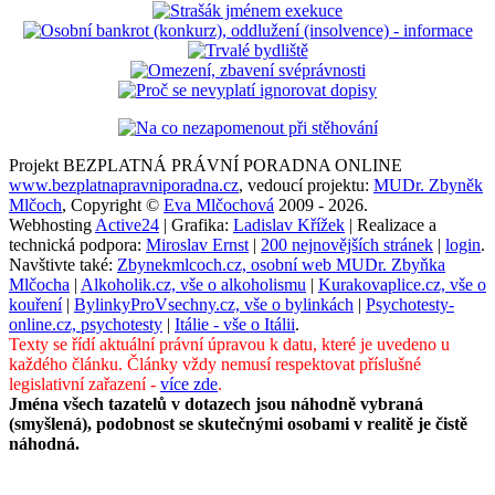
Projekt BEZPLATNÁ PRÁVNÍ PORADNA ONLINE
www.bezplatnapravniporadna.cz
, vedoucí projektu:
MUDr. Zbyněk
Mlčoch
, Copyright ©
Eva Mlčochová
2009 - 2026.
Webhosting
Active24
| Grafika:
Ladislav Křížek
| Realizace a
technická podpora:
Miroslav Ernst
|
200 nejnovějších stránek
|
login
.
Navštivte také:
Zbynekmlcoch.cz, osobní web MUDr. Zbyňka
Mlčocha
|
Alkoholik.cz, vše o alkoholismu
|
Kurakovaplice.cz, vše o
kouření
|
BylinkyProVsechny.cz, vše o bylinkách
|
Psychotesty-
online.cz, psychotesty
|
Itálie - vše o Itálii
.
Texty se řídí aktuální právní úpravou k datu, které je uvedeno u
každého článku. Články vždy nemusí respektovat příslušné
legislativní zařazení -
více zde
.
Jména všech tazatelů v dotazech jsou náhodně vybraná
(smyšlená), podobnost se skutečnými osobami v realitě je čistě
náhodná.