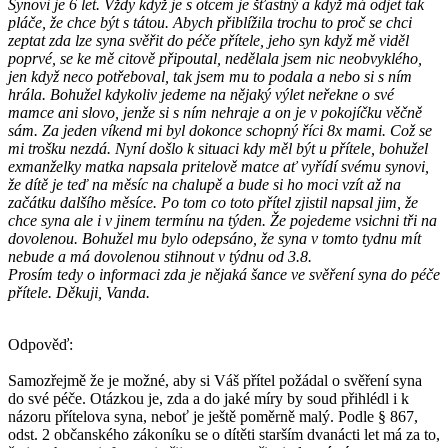
Synovi je 6 let. Vždy když je s otcem je šťastný a když má odjet tak
pláče, že chce být s tátou. Abych přiblížila trochu to proč se chci
zeptat zda lze syna svěřit do péče přítele, jeho syn když mě viděl
poprvé, se ke mě citově připoutal, nedělala jsem nic neobvyklého,
jen když neco potřeboval, tak jsem mu to podala a nebo si s ním
hrála. Bohužel kdykoliv jedeme na nějaký výlet neřekne o své
mamce ani slovo, jenže si s ním nehraje a on je v pokojíčku věčně
sám. Za jeden víkend mi byl dokonce schopný říci 8x mami. Což se
mi trošku nezdá.
Nyní došlo k situaci kdy měl být u přítele, bohužel
exmanželky matka napsala pritelově matce ať vyřídí svému synovi,
že dítě je teď na měsíc na chalupě a bude si ho moci vzít až na
začátku dalšího měsíce. Po tom co toto přítel zjistil napsal jim, že
chce syna ale i v jinem termínu na týden. Že pojedeme vsichni tři na
dovolenou. Bohužel mu bylo odepsáno, že syna v tomto tydnu mít
nebude a má dovolenou stihnout v týdnu od 3.8.
Prosím tedy o informaci zda je nějaká šance ve svěření syna do péče
přítele.
Děkuji, Vanda.
Odpověď:
Samozřejmě že je možné, aby si Váš přítel požádal o svěření syna
do své péče. Otázkou je, zda a do jaké míry by soud přihlédl i k
názoru přítelova syna, neboť je ještě poměrně malý. Podle § 867,
odst. 2 občanského zákoníku se o dítěti starším dvanácti let má za to,