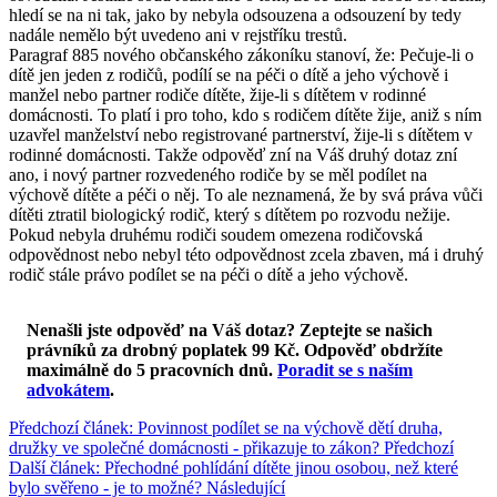
hledí se na ni tak, jako by nebyla odsouzena a odsouzení by tedy
nadále nemělo být uvedeno ani v rejstříku trestů.
Paragraf 885 nového občanského zákoníku stanoví, že: Pečuje-li o
dítě jen jeden z rodičů, podílí se na péči o dítě a jeho výchově i
manžel nebo partner rodiče dítěte, žije-li s dítětem v rodinné
domácnosti. To platí i pro toho, kdo s rodičem dítěte žije, aniž s ním
uzavřel manželství nebo registrované partnerství, žije-li s dítětem v
rodinné domácnosti. Takže odpověď zní na Váš druhý dotaz zní
ano, i nový partner rozvedeného rodiče by se měl podílet na
výchově dítěte a péči o něj. To ale neznamená, že by svá práva vůči
dítěti ztratil biologický rodič, který s dítětem po rozvodu nežije.
Pokud nebyla druhému rodiči soudem omezena rodičovská
odpovědnost nebo nebyl této odpovědnost zcela zbaven, má i druhý
rodič stále právo podílet se na péči o dítě a jeho výchově.
Nenašli jste odpověď na Váš dotaz? Zeptejte se našich
právníků za drobný poplatek 99 Kč.
Odpověď obdržíte
maximálně do 5 pracovních dnů
.
Poradit se s naším
advokátem
.
Předchozí článek: Povinnost podílet se na výchově dětí druha,
družky ve společné domácnosti - přikazuje to zákon?
Předchozí
Další článek: Přechodné pohlídání dítěte jinou osobou, než které
bylo svěřeno - je to možné?
Následující