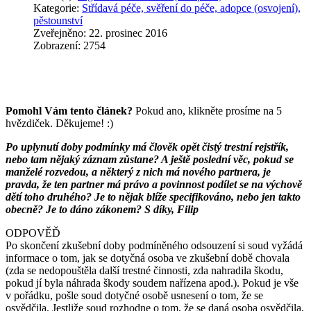
Kategorie:
Střídavá péče, svěření do péče, adopce (osvojení),
pěstounství
Zveřejněno: 22. prosinec 2016
Zobrazení: 2754
Pomohl Vám tento článek?
Pokud ano, klikněte prosíme na 5
hvězdiček. Děkujeme! :)
Po uplynutí doby podmínky má člověk opět čistý trestní rejstřík,
nebo tam nějaký záznam zůstane? A ještě poslední věc, pokud se
manželé rozvedou, a některý z nich má nového partnera, je
pravda, že ten partner má právo a povinnost podílet se na výchově
dětí toho druhého? Je to nějak blíže specifikováno, nebo jen takto
obecně? Je to dáno zákonem? S díky, Filip
ODPOVĚĎ
Po skončení zkušební doby podmíněného odsouzení si soud vyžádá
informace o tom, jak se dotyčná osoba ve zkušební době chovala
(zda se nedopouštěla další trestné činnosti, zda nahradila škodu,
pokud jí byla náhrada škody soudem nařízena apod.). Pokud je vše
v pořádku, pošle soud dotyčné osobě usnesení o tom, že se
osvědčila. Jestliže soud rozhodne o tom, že se daná osoba osvědčila,