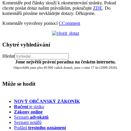
Komentáře pod články slouží k okomentování stránky. Pokud
chcete poslat dotaz našim právníkům, pokračujte
ZDE
. Do
komentářů prosíme nevkládejte dotazy. Děkujeme.
Komentáře vytvořeny pomocí
CComment
Chytré vyhledávání
Hledat
Jsme největší právní poradna na českém internetu.
Odpověděli jsme přes 40.000 vašich dotazů, jsme s vámi 17 let (2009-2026).
Může se hodit
NOVÝ OBČANSKÝ ZÁKONÍK
Ručení
je riziko
Zákony online
Seznam
advokátů
Seznam notářů
Podání
trestního oznámení