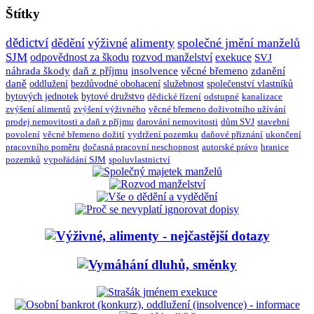
Štítky
dědictví
dědění
výživné
alimenty
společné jmění manželů
SJM
odpovědnost za škodu
rozvod manželství
exekuce
SVJ
náhrada škody
daň z příjmu
insolvence
věcné břemeno
zdanění
daně
oddlužení
bezdůvodné obohacení
služebnost
společenství vlastníků
bytových jednotek
bytové družstvo
dědické řízení
odstupné
kanalizace
zvýšení alimentů
zvýšení výživného
věcné břemeno doživotního užívání
prodej nemovitosti a daň z příjmu
darování nemovitosti
dům SVJ
stavební
povolení
věcné břemeno dožití
vydržení pozemku
daňové přiznání
ukončení
pracovního poměru
dočasná pracovní neschopnost
autorské právo
hranice
pozemků
vypořádání SJM
spoluvlastnictví