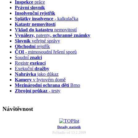
Inspekce
práce
Právní slovník
Insolvenční
rejstřík
Splátky insolvence
- kalkulačka
Katastr nemovitostí
Vklad do katastru
nemovitostí
Vynálezy,
patenty
, ochranné známky
Slovník
veřejné správy
Obchodní
rejstřík
ČOI
- mimosoudní řešení sporů
Soudní
znalci
Registr
exekucí
Exekuční
dražby
Nahrávka
jako důkaz
Kamery
v bytovém domě
Mezinárodní ochrana dětí
Brno
Zbrojní průkaz
- testy
Návštěvnost
Detaily statistik
Počítadlo od 13.2.2009