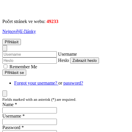
Počet stránek ve webu:
49233
Nejnovější články
Přihlásit
Username
Heslo
Zobrazit heslo
Remember Me
Přihlásit se
Forgot your username?
or
password?
Fields marked with an asterisk (*) are required.
Name *
Username *
Password *