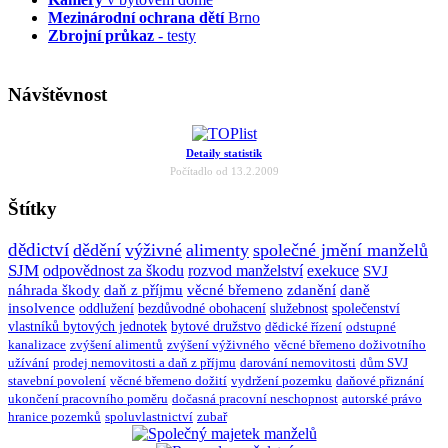
Mezinárodní ochrana dětí
Brno
Zbrojní průkaz
- testy
Návštěvnost
Detaily statistik
Počítadlo od 13.2.2009
Štítky
dědictví
dědění
výživné
alimenty
společné jmění manželů
SJM
odpovědnost za škodu
rozvod manželství
exekuce
SVJ
náhrada škody
daň z příjmu
věcné břemeno
zdanění
daně
insolvence
oddlužení
bezdůvodné obohacení
služebnost
společenství
vlastníků bytových jednotek
bytové družstvo
dědické řízení
odstupné
kanalizace
zvýšení alimentů
zvýšení výživného
věcné břemeno doživotního
užívání
prodej nemovitosti a daň z příjmu
darování nemovitosti
dům SVJ
stavební povolení
věcné břemeno dožití
vydržení pozemku
daňové přiznání
ukončení pracovního poměru
dočasná pracovní neschopnost
autorské právo
hranice pozemků
spoluvlastnictví
zubař