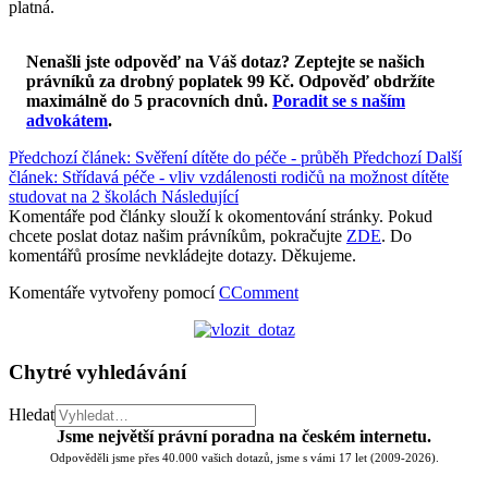
platná.
Nenašli jste odpověď na Váš dotaz? Zeptejte se našich
právníků za drobný poplatek 99 Kč.
Odpověď obdržíte
maximálně do 5 pracovních dnů
.
Poradit se s naším
advokátem
.
Předchozí článek: Svěření dítěte do péče - průběh
Předchozí
Další
článek: Střídavá péče - vliv vzdálenosti rodičů na možnost dítěte
studovat na 2 školách
Následující
Komentáře pod články slouží k okomentování stránky. Pokud
chcete poslat dotaz našim právníkům, pokračujte
ZDE
. Do
komentářů prosíme nevkládejte dotazy. Děkujeme.
Komentáře vytvořeny pomocí
CComment
Chytré vyhledávání
Hledat
Jsme největší právní poradna na českém internetu.
Odpověděli jsme přes 40.000 vašich dotazů, jsme s vámi 17 let (2009-2026).