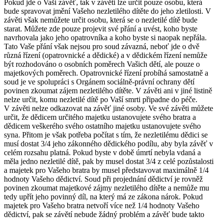
Pokud jde o Vaši závěť, tak v závěti lze určit pouze osobu, která
bude spravovat jmění Vašeho nezletilého dítěte do jeho zletilosti. V
závěti však nemůžete určit osobu, která se o nezletilé dítě bude
starat. Můžete zde pouze projevit své přání a uvést, koho byste
navrhovala jako jeho opatrovníka a koho byste si naopak nepřála.
Tato Vaše přání však nejsou pro soud závazná, neboť jde o dvě
různá řízení (opatrovnické a dědické) a v dědickém řízení nemůže
být rozhodováno o osobních poměrech Vašich dětí, ale pouze o
majetkových poměrech. Opatrovnické řízení probíhá samostatně a
soud je ve spolupráci s Orgánem sociálně-právní ochrany dětí
povinen zkoumat zájem nezletilého dítěte. V závěti ani v jiné listině
nelze určit, komu nezletilé dítě po Vaší smrti připadne do péče.
V závěti nelze odkazovat na závěť jiné osoby. Ve své závěti můžete
určit, že dědicem určitého majetku ustanovujete svého bratra a
dědicem veškerého svého ostatního majetku ustanovujete svého
syna. Přitom je však potřeba počítat s tím, že nezletilému dědici se
musí dostat 3/4 jeho zákonného dědického podílu, aby byla závěť v
celém rozsahu platná. Pokud byste v době úmrtí nebyla vdaná a
měla jedno nezletilé dítě, pak by musel dostat 3/4 z celé pozůstalosti
a majetek pro Vašeho bratra by musel představovat maximálně 1/4
hodnoty Vašeho dědictví. Soud při projednání dědictví je rovněž
povinen zkoumat majetkové zájmy nezletilého dítěte a nemůže mu
tedy upřít jeho povinný díl, na který má ze zákona nárok. Pokud
majetek pro Vašeho bratra netvoří více než 1/4 hodnoty Vašeho
dědictví, pak se závětí nebude žádný problém a závěť bude takto