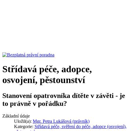
Střídavá péče, adopce,
osvojení, pěstounství
Stanovení opatrovníka dítěte v závěti - je
to právně v pořádku?
Základní údaje
Uložil(a):
Mgr. Petra Lukášová (právník)
Kategorie:
Střídavá péče, svěření do péče, adopce (osvojení),