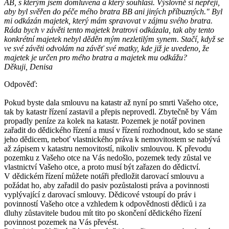
AB, s kterým jsem domluvena a který souhlasí. Výslovně si nepřeji,
aby byl svěřen do péče mého bratra BB ani jiných příbuzných." Byl
mi odkázán majetek, který mám spravovat v zájmu svého bratra.
Ráda bych v závěti tento majetek bratrovi odkázala, tak aby tento
konkrétní majetek nebyl děděn mým nezletilým synem. Stačí, když se
ve své závěti odvolám na závěť své matky, kde již je uvedeno, že
majetek je určen pro mého bratra a majetek mu odkážu?
Děkuji, Denisa
Odpověď:
Pokud byste dala smlouvu na katastr až nyní po smrti Vašeho otce,
tak by katastr řízení zastavil a přepis neprovedl. Zbytečně by Vám
propadly peníze za kolek na katastr. Pozemek je notář povinen
zařadit do dědického řízení a musí v řízení rozhodnout, kdo se stane
jeho dědicem, neboť vlastnického práva k nemovitostem se nabývá
až zápisem v katastru nemovitostí, nikoliv smlouvou. K převodu
pozemku z Vašeho otce na Vás nedošlo, pozemek tedy zůstal ve
vlastnictví Vašeho otce, a proto musí být zařazen do dědictví.
V dědickém řízení můžete notáři předložit darovací smlouvu a
požádat ho, aby zařadil do pasiv pozůstalosti práva a povinnosti
vyplývající z darovací smlouvy. Dědicové vstoupí do práv i
povinností Vašeho otce a vzhledem k odpovědnosti dědiců i za
dluhy zůstavitele budou mít tito po skončení dědického řízení
povinnost pozemek na Vás převést.