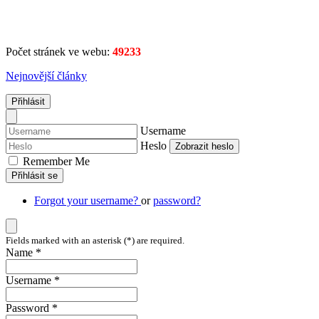
Počet stránek ve webu:
49233
Nejnovější články
Přihlásit
Username
Heslo
Zobrazit heslo
Remember Me
Přihlásit se
Forgot your username?
or
password?
Fields marked with an asterisk (*) are required.
Name *
Username *
Password *