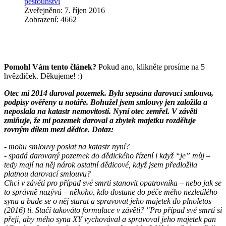
pěstounství
Zveřejněno: 7. říjen 2016
Zobrazení: 4662
Pomohl Vám tento článek?
Pokud ano, klikněte prosíme na 5
hvězdiček. Děkujeme! :)
Otec mi 2014 daroval pozemek. Byla sepsána darovací smlouva,
podpisy ověřeny u notáře. Bohužel jsem smlouvy jen založila a
neposlala na katastr nemovitostí. Nyní otec zemřel. V závěti
zmiňuje, že mi pozemek daroval a zbytek majetku rozděluje
rovným dílem mezi dědice. Dotaz:
- mohu smlouvy poslat na katastr nyní?
- spadá darovaný pozemek do dědického řízení i když “je” můj –
tedy mají na něj nárok ostatní dědicové, když jsem předložila
platnou darovací smlouvu?
Chci v závěti pro případ své smrti stanovit opatrovníka – nebo jak se
to správně nazývá – někoho, kdo dostane do péče mého nezletilého
syna a bude se o něj starat a spravovat jeho majetek do plnoletos
(2016) ti. Stačí takováto formulace v závěti? "Pro případ své smrti si
přeji, aby mého syna XY vychovával a spravoval jeho majetek pan