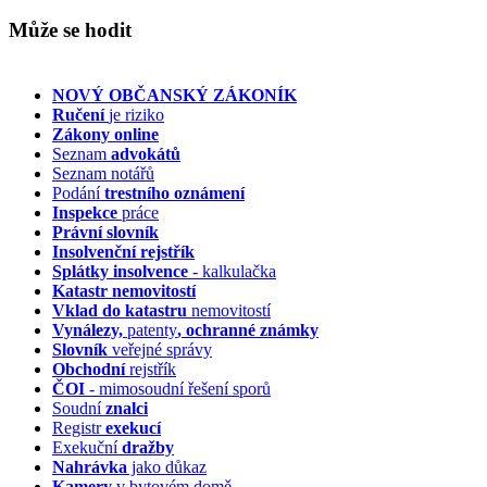
Může se hodit
NOVÝ OBČANSKÝ ZÁKONÍK
Ručení
je riziko
Zákony online
Seznam
advokátů
Seznam notářů
Podání
trestního oznámení
Inspekce
práce
Právní slovník
Insolvenční
rejstřík
Splátky insolvence
- kalkulačka
Katastr nemovitostí
Vklad do katastru
nemovitostí
Vynálezy,
patenty
, ochranné známky
Slovník
veřejné správy
Obchodní
rejstřík
ČOI
- mimosoudní řešení sporů
Soudní
znalci
Registr
exekucí
Exekuční
dražby
Nahrávka
jako důkaz
Kamery
v bytovém domě