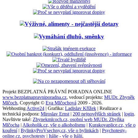
Projekt BEZPLATNÁ PRÁVNÍ PORADNA ONLINE
www.bezplatnapravniporadna.cz
, vedoucí projektu:
MUDr. Zbyněk
Mlčoch
, Copyright ©
Eva Mlčochová
2009 - 2026.
Webhosting
Active24
| Grafika:
Ladislav Křížek
| Realizace a
technická podpora:
Miroslav Ernst
|
200 nejnovějších stránek
|
login
.
Navštivte také:
Zbynekmlcoch.cz, osobní web MUDr. Zbyňka
Mlčocha
|
Alkoholik.cz, vše o alkoholismu
|
Kurakovaplice.cz, vše o
kouření
|
BylinkyProVsechny.cz, vše o bylinkách
|
Psychotesty-
online.cz, psychotesty
|
Itálie - vše o Itálii
.