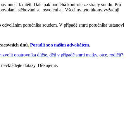
 povinnost k dítěti. Dále pak podléhá kontrole ze strany soudu. Pro
a povolání, stěhování se, osvojení aj. Všechny tyto úkony vyžadují
nebo odvoláním poručníka soudem. V případě smrti poručníka ustanoví
racovních dnů
.
Poradit se s naším advokátem
.
zvolit opatrovníka dítěte, dětí v případě smrti matky, otce, rodičů?
 nevkládejte dotazy. Děkujeme.