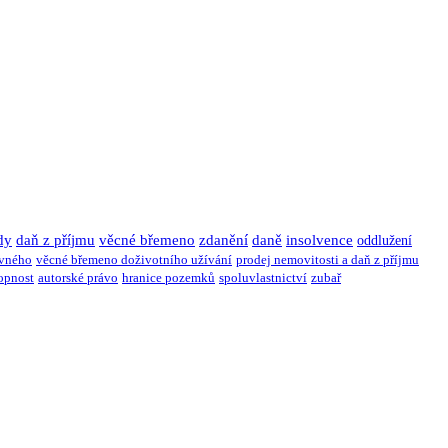
dy
daň z příjmu
věcné břemeno
zdanění
daně
insolvence
oddlužení
ivného
věcné břemeno doživotního užívání
prodej nemovitosti a daň z příjmu
opnost
autorské právo
hranice pozemků
spoluvlastnictví
zubař