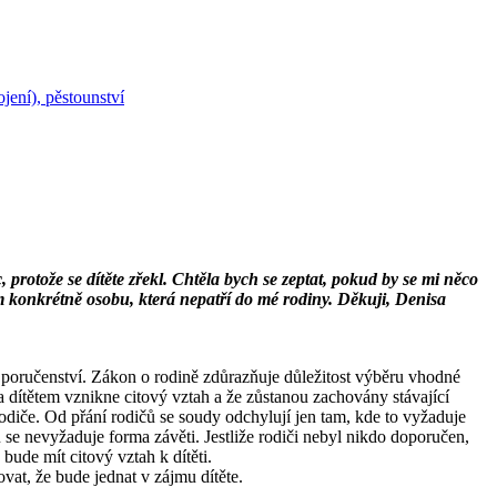
jení), pěstounství
 protože se dítěte zřekl. Chtěla bych se zeptat, pokud by se mi něco
m konkrétně osobu, která nepatří do mé rodiny. Děkuji, Denisa
v. poručenství. Zákon o rodině zdůrazňuje důležitost výběru vhodné
 dítětem vznikne citový vztah a že zůstanou zachovány stávající
odiče. Od přání rodičů se soudy odchylují jen tam, kde to vyžaduje
 se nevyžaduje forma závěti. Jestliže rodiči nebyl nikdo doporučen,
bude mít citový vztah k dítěti.
at, že bude jednat v zájmu dítěte.