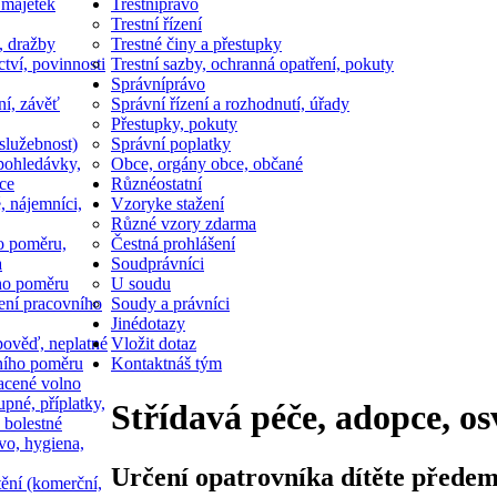
 majetek
Trestní
právo
Trestní řízení
, dražby
Trestné činy a přestupky
ctví, povinnosti
Trestní sazby, ochranná opatření, pokuty
Správní
právo
ní, závěť
Správní řízení a rozhodnutí, úřady
Přestupky, pokuty
služebnost)
Správní poplatky
pohledávky,
Obce, orgány obce, občané
ce
Různé
ostatní
, nájemníci,
Vzory
ke stažení
Různé vzory zdarma
o poměru,
Čestná prohlášení
a
Soud
právníci
ho poměru
U soudu
ní pracovního
Soudy a právníci
Jiné
dotazy
ověď, neplatné
Vložit dotaz
ního poměru
Kontakt
náš tým
acené volno
upné, příplatky,
Střídavá péče, adopce, os
 bolestné
vo, hygiena,
Určení opatrovníka dítěte předem 
tění (komerční,