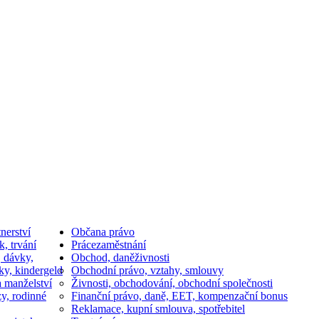
nerství
Občan
a právo
k, trvání
Práce
zaměstnání
, dávky,
Obchod, daně
živnosti
ky, kindergeld
Obchodní právo, vztahy, smlouvy
a manželství
Živnosti, obchodování, obchodní společnosti
y, rodinné
Finanční právo, daně, EET, kompenzační bonus
Reklamace, kupní smlouva, spotřebitel