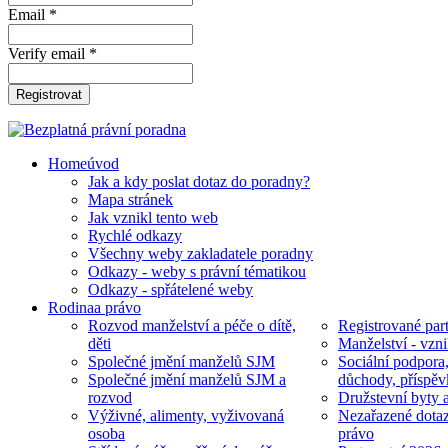
Email *
Verify email *
Registrovat
Home
úvod
Jak a kdy poslat dotaz do poradny?
Mapa stránek
Jak vznikl tento web
Rychlé odkazy
Všechny weby zakladatele poradny
Odkazy - weby s právní tématikou
Odkazy - spřátelené weby
Rodina
a právo
Rozvod manželství a péče o dítě,
Registrované part
děti
Manželství - vzni
Společné jmění manželů SJM
Sociální podpora
Společné jmění manželů SJM a
důchody, příspěv
rozvod
Družstevní byty 
Výživné, alimenty, vyživovaná
Nezařazené dotaz
osoba
právo