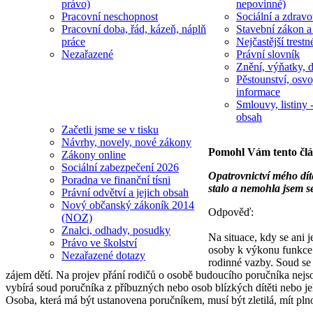
právo)
nepovinné)
Pracovní neschopnost
Sociální a zdravot
Pracovní doba, řád, kázeň, náplň
Stavební zákon a
práce
Nejčastější trestn
Nezařazené
Právní slovník
Znění, výňatky, d
Pěstounství, osvo
informace
Smlouvy, listiny -
obsah
Začetli jsme se v tisku
Návrhy, novely, nové zákony
Pomohl Vám tento čl
Zákony online
Sociální zabezpečení 2026
Opatrovnictví mého dítě
Poradna ve finanční tísni
stalo a nemohla jsem s
Právní odvětví a jejich obsah
Nový občanský zákoník 2014
Odpověď:
(NOZ)
Znalci, odhady, posudky
Na situace, kdy se ani 
Právo ve školství
osoby k výkonu funkce p
Nezařazené dotazy
rodinné vazby. Soud se 
zájem dětí. Na projev přání rodičů o osobě budoucího poručníka nejso
vybírá soud poručníka z příbuzných nebo osob blízkých dítěti nebo jeh
Osoba, která má být ustanovena poručníkem, musí být zletilá, mít pl