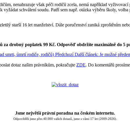
í rodičům, nenahrazuje však péči rodičů zcela, nemá například vyživovací
čník vyžádat schválení soudu. Patří sem např. otázka výběru školy, volb
nezletilý starší 16 let manželství. Dále poručenství zaniká zproštěním 
ků za drobný poplatek 99 Kč.
Odpověď obdržíte maximálně do 5 p
d smrti, úmrtí rodiče, rodičů)
Předchozí
Další článek: Je možné předem 
poslat dotaz našim právníkům, pokračujte
ZDE
. Do komentářů prosíme
Jsme největší právní poradna na českém internetu.
Odpověděli jsme přes 40.000 vašich dotazů, jsme s vámi 17 let (2009-2026).