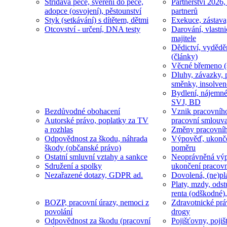
Střídavá péče, svěření do péče,
Partnerství 2026,
adopce (osvojení), pěstounství
partnerů
Styk (setkávání) s dítětem, dětmi
Exekuce, zástava
Otcovství - určení, DNA testy
Darování, vlastni
majitele
Dědictví, vydědě
(články)
Věcné břemeno (
Dluhy, závazky, 
směnky, insolven
Bydlení, nájemné
SVJ, BD
Bezdůvodné obohacení
Vznik pracovníh
Autorské právo, poplatky za TV
pracovní smlouv
a rozhlas
Změny pracovní
Odpovědnost za škodu, náhrada
Výpověď, ukonče
škody (občanské právo)
poměru
Ostatní smluvní vztahy a sankce
Neoprávněná výp
Sdružení a spolky
ukončení pracov
Nezařazené dotazy, GDPR ad.
Dovolená, (ne)pl
Platy, mzdy, odst
renta (odškodné),
BOZP, pracovní úrazy, nemoci z
Zdravotnické prá
povolání
drogy
Odpovědnost za škodu (pracovní
Pojišťovny, pojiš