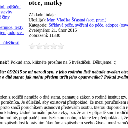
otce, matky
ní pojištění
 stavby
Základní údaje
é činy
Uložil(a):
Mgr. Vlaďka Šťastná (soc. prac.)
Kategorie:
Střídavá péče, svěření do péče, adopce (osvo
efinice, texty
Zveřejněno: 21. únor 2015
jení, adopce -
Zobrazení: 11330
 náležitosti,
ánek?
Pokud ano, klikněte prosíme na 5 hvězdiček. Děkujeme! :)
te: 05/2015 se mi narodí syn, v jeho rodném listě nebude uveden otec,
e o dítě starat, jak mohu předem určit jeho opatrovníka? Pokud zvolí
jeden z rodičů nemůže o dítě starat, pamatuje zákon o rodině institut tz
oručníka. Je důležité, aby existoval předpoklad, že mezi poručníkem a
proto snaží poručníkem ustanovit především osobu, kterou doporučili r
u kladeny žádné formální požadavky, tzn. že ani v případě smrti rodičů
o rodině, popřípadě jinou fyzickou osobu, u které lze předpokládat, že 
nou způsobilost k právním úkonům a způsobem svého života musí zaručov