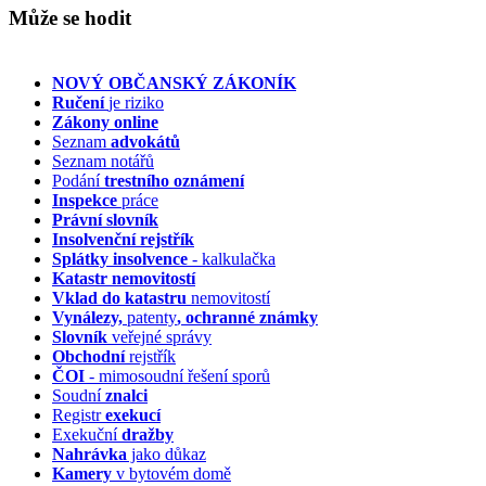
Může se hodit
NOVÝ OBČANSKÝ ZÁKONÍK
Ručení
je riziko
Zákony online
Seznam
advokátů
Seznam notářů
Podání
trestního oznámení
Inspekce
práce
Právní slovník
Insolvenční
rejstřík
Splátky insolvence
- kalkulačka
Katastr nemovitostí
Vklad do katastru
nemovitostí
Vynálezy,
patenty
, ochranné známky
Slovník
veřejné správy
Obchodní
rejstřík
ČOI
- mimosoudní řešení sporů
Soudní
znalci
Registr
exekucí
Exekuční
dražby
Nahrávka
jako důkaz
Kamery
v bytovém domě