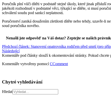
Poručník plní vůči dítěti v podstatě stejné úkoly, které jinak přísluš
jakékoli rozhodnutí v podstatné věci, týkající se dítěte, si musí poru
schválení soudu pod sankcí neplatnosti.
Poručenství zaniká dosažením zletilosti dítěte nebo tehdy, uzavře-li 
soud poručníka nového.
Nenašli jste odpověď na Váš dotaz? Zeptejte se našich právní
Předchozí článek: Stanovení opatrovníka rodičem před smrtí (pro přípa
Následující
Komentáře pod články slouží k okomentování stránky. Pokud chcete 
Komentáře vytvořeny pomocí
CComment
Chytré vyhledávání
Hledat