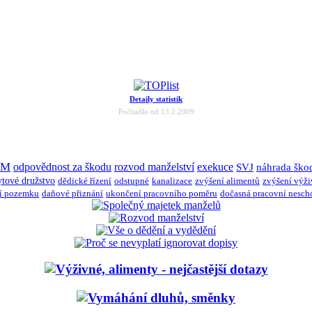
Detaily statistik
Počítadlo od 13.2.2009
JM
odpovědnost za škodu
rozvod manželství
exekuce
SVJ
náhrada ško
ytové družstvo
dědické řízení
odstupné
kanalizace
zvýšení alimentů
zvýšení výž
í pozemku
daňové přiznání
ukončení pracovního poměru
dočasná pracovní nesch