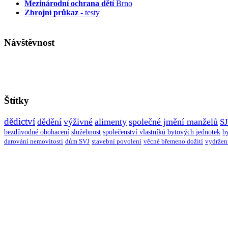
Mezinárodní ochrana dětí
Brno
Zbrojní průkaz
- testy
Návštěvnost
Štítky
dědictví
dědění
výživné
alimenty
společné jmění manželů
S
bezdůvodné obohacení
služebnost
společenství vlastníků bytových jednotek
b
darování nemovitosti
dům SVJ
stavební povolení
věcné břemeno dožití
vydržen