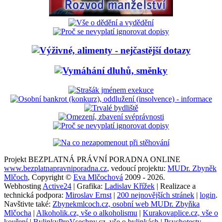
Projekt BEZPLATNÁ PRÁVNÍ PORADNA ONLINE
www.bezplatnapravniporadna.cz
, vedoucí projektu:
MUDr. Zbyněk
Mlčoch
, Copyright ©
Eva Mlčochová
2009 - 2026.
Webhosting
Active24
| Grafika:
Ladislav Křížek
| Realizace a
technická podpora:
Miroslav Ernst
|
200 nejnovějších stránek
|
login
.
Navštivte také:
Zbynekmlcoch.cz, osobní web MUDr. Zbyňka
Mlčocha
|
Alkoholik.cz, vše o alkoholismu
|
Kurakovaplice.cz, vše o
kouření
|
BylinkyProVsechny.cz, vše o bylinkách
|
Psychotesty-