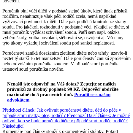
pověření.
Poručník plní vůči dítěti v podstatě stejné úkoly, které jinak přísluší
rodičům, nenahrazuje však péči rodičů zcela, nemá například
vyživovací povinnost k dítěti. Dále pak podléhá kontrole ze strany
soudu. Pro jakékoli rozhodnutí v podstatné věci, týkající se dítěte, si
musí poručník vyžádat schválení soudu. Patří sem např. otázka
výběru školy, volba povolání, stěhování se, osvojení aj. Všechny
tyto úkony vyžadují schválení soudu pod sankcí neplatnosti.
Poručenství zaniká dosažením zletilosti dítěte nebo tehdy, uzavře-li
nezletilý starší 16 let manželství. Dále poručenství zaniká zproštěním
nebo odvoláním poručníka soudem. V případě smrti poručníka
ustanoví soud poručníka nového.
Nenašli jste odpověď na Váš dotaz? Zeptejte se našich
právníků za drobný poplatek 99 Kč.
Odpověď obdržíte
maximálně do 5 pracovních dnů
.
Poradit se s naším
advokátem
.
Předchozí článek: Jak ovlivnit poručenství dítěte, dětí do péče v
případě smrti matky, otce, rodičů?
Předchozí
Další článek: Je možné
ovlivnit kdo se bude poručník dítěte v případě smrti rodiče, rodičů?
Následující
Komentáře pod články slouží k okomentování stránky. Pokud