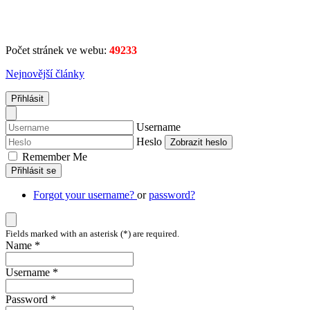
Počet stránek ve webu:
49233
Nejnovější články
Přihlásit
Username
Heslo
Zobrazit heslo
Remember Me
Přihlásit se
Forgot your username?
or
password?
Fields marked with an asterisk (*) are required.
Name *
Username *
Password *