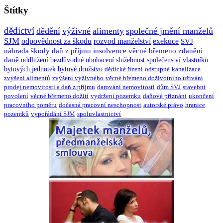
Štítky
dědictví
dědění
výživné
alimenty
společné jmění manželů
SJM
odpovědnost za škodu
rozvod manželství
exekuce
SVJ
náhrada škody
daň z příjmu
insolvence
věcné břemeno
zdanění
daně
oddlužení
bezdůvodné obohacení
služebnost
společenství vlastníků
bytových jednotek
bytové družstvo
dědické řízení
odstupné
kanalizace
zvýšení alimentů
zvýšení výživného
věcné břemeno doživotního užívání
prodej nemovitosti a daň z příjmu
darování nemovitosti
dům SVJ
stavební
povolení
věcné břemeno dožití
vydržení pozemku
daňové přiznání
ukončení
pracovního poměru
dočasná pracovní neschopnost
autorské právo
hranice
pozemků
vypořádání SJM
spoluvlastnictví