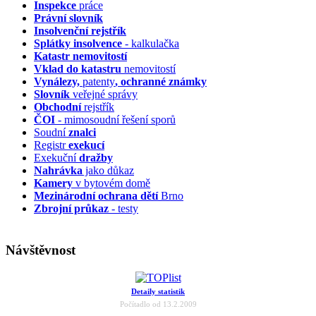
Inspekce
práce
Právní slovník
Insolvenční
rejstřík
Splátky insolvence
- kalkulačka
Katastr nemovitostí
Vklad do katastru
nemovitostí
Vynálezy,
patenty
, ochranné známky
Slovník
veřejné správy
Obchodní
rejstřík
ČOI
- mimosoudní řešení sporů
Soudní
znalci
Registr
exekucí
Exekuční
dražby
Nahrávka
jako důkaz
Kamery
v bytovém domě
Mezinárodní ochrana dětí
Brno
Zbrojní průkaz
- testy
Návštěvnost
Detaily statistik
Počítadlo od 13.2.2009