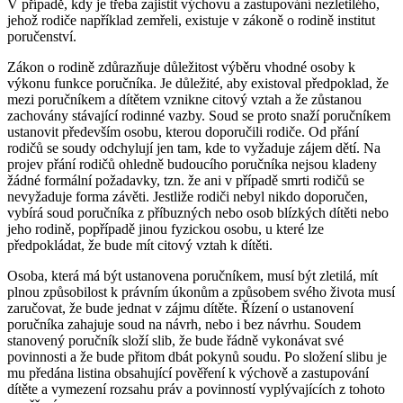
V případě, kdy je třeba zajistit výchovu a zastupování nezletilého,
jehož rodiče například zemřeli, existuje v zákoně o rodině institut
poručenství.
Zákon o rodině zdůrazňuje důležitost výběru vhodné osoby k
výkonu funkce poručníka. Je důležité, aby existoval předpoklad, že
mezi poručníkem a dítětem vznikne citový vztah a že zůstanou
zachovány stávající rodinné vazby. Soud se proto snaží poručníkem
ustanovit především osobu, kterou doporučili rodiče. Od přání
rodičů se soudy odchylují jen tam, kde to vyžaduje zájem dětí. Na
projev přání rodičů ohledně budoucího poručníka nejsou kladeny
žádné formální požadavky, tzn. že ani v případě smrti rodičů se
nevyžaduje forma závěti. Jestliže rodiči nebyl nikdo doporučen,
vybírá soud poručníka z příbuzných nebo osob blízkých dítěti nebo
jeho rodině, popřípadě jinou fyzickou osobu, u které lze
předpokládat, že bude mít citový vztah k dítěti.
Osoba, která má být ustanovena poručníkem, musí být zletilá, mít
plnou způsobilost k právním úkonům a způsobem svého života musí
zaručovat, že bude jednat v zájmu dítěte. Řízení o ustanovení
poručníka zahajuje soud na návrh, nebo i bez návrhu. Soudem
stanovený poručník složí slib, že bude řádně vykonávat své
povinnosti a že bude přitom dbát pokynů soudu. Po složení slibu je
mu předána listina obsahující pověření k výchově a zastupování
dítěte a vymezení rozsahu práv a povinností vyplývajících z tohoto