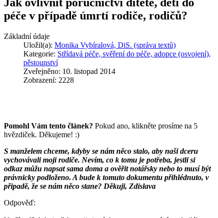
Jak ovlivnit poručnictví dítěte, dětí do
péče v případě úmrtí rodiče, rodičů?
Základní údaje
Uložil(a):
Monika Vybíralová, DiS. (správa textů)
Kategorie:
Střídavá péče, svěření do péče, adopce (osvojení),
pěstounství
Zveřejněno: 10. listopad 2014
Zobrazení: 2228
Pomohl Vám tento článek?
Pokud ano, klikněte prosíme na 5
hvězdiček. Děkujeme! :)
S manželem chceme, kdyby se nám něco stalo, aby naši dceru
vychovávali moji rodiče. Nevím, co k tomu je potřeba, jestli si
odkaz můžu napsat sama doma a ověřit notářsky nebo to musí být
právnicky podloženo. A bude k tomuto dokumentu přihlédnuto, v
připadě, že se nám něco stane? Děkuji, Zdislava
Odpověď: